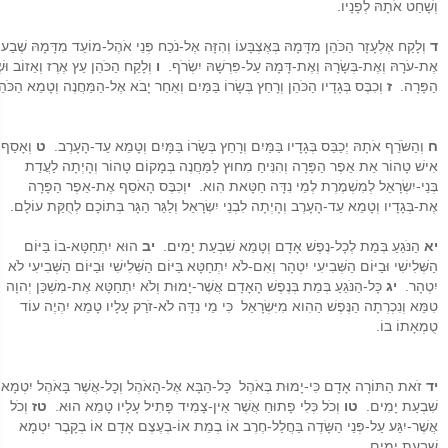
וְשָׁחַט אֹתָהּ לְפָנָיו.
ד
וְלָקַח אֶלְעָזָר הַכֹּהֵן מִדָּמָהּ בְּאֶצְבָּעוֹ וְהִזָּה אֶל-נֹכַח פְּנֵי אֹהֶל-מוֹעֵד מִדָּמָהּ שֶׁב
אֶת-עֹרָהּ וְאֶת-בְּשָׂרָהּ וְאֶת-דָּמָהּ עַל-פִּרְשָׁהּ יִשְׂרֹף.
ו
וְלָקַח הַכֹּהֵן עֵץ אֶרֶז וְאֵזוֹב וּש
הַפָּרָה.
ז
וְכִבֶּס בְּגָדָיו הַכֹּהֵן וְרָחַץ בְּשָׂרוֹ בַּמַּיִם וְאַחַר יָבֹא אֶל-הַמַּחֲנֶה וְטָמֵא הַכֹּ
ח
וְהַשֹּׂרֵף אֹתָהּ יְכַבֵּס בְּגָדָיו בַּמַּיִם וְרָחַץ בְּשָׂרוֹ בַּמָּיִם וְטָמֵא עַד-הָעָרֶב.
ט
וְאָסַף
אִישׁ טָהוֹר אֵת אֵפֶר הַפָּרָה וְהִנִּיחַ מִחוּץ לַמַּחֲנֶה בְּמָקוֹם טָהוֹר וְהָיְתָה לַעֲדַת
בְּנֵי-יִשְׂרָאֵל לְמִשְׁמֶרֶת לְמֵי נִדָּה חַטָּאת הִוא.
י
וְכִבֶּס הָאֹסֵף אֶת-אֵפֶר הַפָּרָה
אֶת-בְּגָדָיו וְטָמֵא עַד-הָעָרֶב וְהָיְתָה לִבְנֵי יִשְׂרָאֵל וְלַגֵּר הַגָּר בְּתוֹכָם לְחֻקַּת עוֹלָם.
יא
הַנֹּגֵעַ בְּמֵת לְכָל-נֶפֶשׁ אָדָם וְטָמֵא שִׁבְעַת יָמִים.
יב
הוּא יִתְחַטָּא-בוֹ בַּיּוֹם
הַשְּׁלִישִׁי וּבַיּוֹם הַשְּׁבִיעִי יִטְהָר וְאִם-לֹא יִתְחַטָּא בַּיּוֹם הַשְּׁלִישִׁי וּבַיּוֹם הַשְּׁבִיעִי לֹא
יִטְהָר.
יג
כָּל-הַנֹּגֵעַ בְּמֵת בְּנֶפֶשׁ הָאָדָם אֲשֶׁר-יָמוּת וְלֹא יִתְחַטָּא אֶת-מִשְׁכַּן יְהוָה
טִמֵּא וְנִכְרְתָה הַנֶּפֶשׁ הַהִוא מִיִּשְׂרָאֵל כִּי מֵי נִדָּה לֹא-זֹרַק עָלָיו טָמֵא יִהְיֶה עוֹד
טֻמְאָתוֹ בוֹ.
יד
זֹאת הַתּוֹרָה אָדָם כִּי-יָמוּת בְּאֹהֶל כָּל-הַבָּא אֶל-הָאֹהֶל וְכָל-אֲשֶׁר בָּאֹהֶל יִטְמָא
שִׁבְעַת יָמִים.
טו
וְכֹל כְּלִי פָתוּחַ אֲשֶׁר אֵין-צָמִיד פָּתִיל עָלָיו טָמֵא הוּא.
טז
וְכֹל
אֲשֶׁר-יִגַּע עַל-פְּנֵי הַשָּׂדֶה בַּחֲלַל-חֶרֶב אוֹ בְמֵת אוֹ-בְעֶצֶם אָדָם אוֹ בְקָבֶר יִטְמָא
שִׁבְעַת יָמִים.