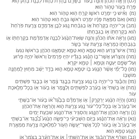
(לט) וְרָאָ֣ה הַכֹּהֵ֗ן וְהִנֵּ֧ה בְעוֹר־בְּשָׂרָ֛ם בֶּהָרֹ֖ת כֵּה֣וֹת לְבָנֹ֑ת בֹּ֥הַק ה֛וּא
פָּרַ֥ח בָּע֖וֹר טָה֥וֹר הֽוּא׃
(מ) וְאִ֕ישׁ כִּ֥י יִמָּרֵ֖ט רֹאשׁ֑וֹ קֵרֵ֥חַ ה֖וּא טָה֥וֹר הֽוּא׃
(מא) וְאִם֙ מִפְּאַ֣ת פָּנָ֔יו יִמָּרֵ֖ט רֹאשׁ֑וֹ גִּבֵּ֥חַ ה֖וּא טָה֥וֹר הֽוּא׃
(מב) וְכִֽי־יִהְיֶ֤ה בַקָּרַ֙חַת֙ א֣וֹ בַגַּבַּ֔חַת נֶ֖גַע לָבָ֣ן אֲדַמְדָּ֑ם צָרַ֤עַת פֹּרַ֙חַת֙
הִ֔וא בְּקָרַחְתּ֖וֹ א֥וֹ בְגַבַּחְתּֽוֹ׃
(מג) וְרָאָ֨ה אֹת֜וֹ הַכֹּהֵ֗ן וְהִנֵּ֤ה שְׂאֵת־הַנֶּ֙גַע֙ לְבָנָ֣ה אֲדַמְדֶּ֔מֶת בְּקָרַחְתּ֖וֹ א֣וֹ
בְגַבַּחְתּ֑וֹ כְּמַרְאֵ֥ה צָרַ֖עַת ע֥וֹר בָּשָֽׂר׃
(מד) אִישׁ־צָר֥וּעַ ה֖וּא טָמֵ֣א ה֑וּא טַמֵּ֧א יְטַמְּאֶ֛נּוּ הַכֹּהֵ֖ן בְּרֹאשׁ֥וֹ נִגְעֽוֹ׃
(מה) וְהַצָּר֜וּעַ אֲשֶׁר־בּ֣וֹ הַנֶּ֗גַע בְּגָדָ֞יו יִהְי֤וּ פְרֻמִים֙ וְרֹאשׁוֹ֙ יִהְיֶ֣ה פָר֔וּעַ
וְעַל־שָׂפָ֖ם יַעְטֶ֑ה וְטָמֵ֥א ׀ טָמֵ֖א יִקְרָֽא׃
(מו) כׇּל־יְמֵ֞י אֲשֶׁ֨ר הַנֶּ֥גַע בּ֛וֹ יִטְמָ֖א טָמֵ֣א ה֑וּא בָּדָ֣ד יֵשֵׁ֔ב מִח֥וּץ לַֽמַּחֲנֶ֖ה
מוֹשָׁבֽוֹ׃
(מז) וְהַבֶּ֕גֶד כִּֽי־יִהְיֶ֥ה ב֖וֹ נֶ֣גַע צָרָ֑עַת בְּבֶ֣גֶד צֶ֔מֶר א֖וֹ בְּבֶ֥גֶד פִּשְׁתִּֽים׃
(מח) א֤וֹ בִֽשְׁתִי֙ א֣וֹ בְעֵ֔רֶב לַפִּשְׁתִּ֖ים וְלַצָּ֑מֶר א֣וֹ בְע֔וֹר א֖וֹ בְּכׇל־מְלֶ֥אכֶת
עֽוֹר׃
(מט) וְהָיָ֨ה הַנֶּ֜גַע יְרַקְרַ֣ק׀ א֣וֹ אֲדַמְדָּ֗ם בַּבֶּ֩גֶד֩ א֨וֹ בָע֜וֹר אֽוֹ־בַשְּׁתִ֤י
אוֹ־בָעֵ֙רֶב֙ א֣וֹ בְכׇל־כְּלִי־ע֔וֹר נֶ֥גַע צָרַ֖עַת ה֑וּא וְהׇרְאָ֖ה אֶת־הַכֹּהֵֽן׃
(נ) וְרָאָ֥ה הַכֹּהֵ֖ן אֶת־הַנָּ֑גַע וְהִסְגִּ֥יר אֶת־הַנֶּ֖גַע שִׁבְעַ֥ת יָמִֽים׃
(נא) וְרָאָ֨ה אֶת־הַנֶּ֜גַע בַּיּ֣וֹם הַשְּׁבִיעִ֗י כִּֽי־פָשָׂ֤ה הַנֶּ֙גַע֙ בַּ֠בֶּ֠גֶד אֽוֹ־בַשְּׁתִ֤י
אֽוֹ־בָעֵ֙רֶב֙ א֣וֹ בָע֔וֹר לְכֹ֛ל אֲשֶׁר־יֵעָשֶׂ֥ה הָע֖וֹר לִמְלָאכָ֑ה צָרַ֧עַת מַמְאֶ֛רֶת
הַנֶּ֖גַע טָמֵ֥א הֽוּא׃
(נב) וְשָׂרַ֨ף אֶת־הַבֶּ֜גֶד א֥וֹ אֶֽת־הַשְּׁתִ֣י׀ א֣וֹ אֶת־הָעֵ֗רֶב בַּצֶּ֙מֶר֙ א֣וֹ