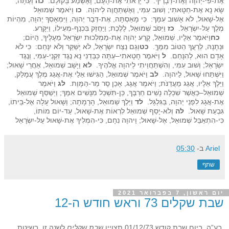
אֶת-פִּי-יְהוָה וְאֶת-דְּבָרֶיךָ: כִּי יָרֵאתִי אֶת-הָעָם, וָאֶשְׁמַע בְּקוֹלָם.
כה
וְעַתָּה,
שָׂא נָא אֶת-חַטָּאתִי; וְשׁוּב עִמִּי, וְאֶשְׁתַּחֲוֶה לַיהוָה.
כו
וַיֹּאמֶר שְׁמוּאֵל
אֶל-שָׁאוּל, לֹא אָשׁוּב עִמָּךְ: כִּי מָאַסְתָּה, אֶת-דְּבַר יְהוָה, וַיִּמְאָסְךָ יְהוָה, מִהְיוֹת
מֶלֶךְ עַל-יִשְׂרָאֵל.
כז
וַיִּסֹּב שְׁמוּאֵל, לָלֶכֶת; וַיַּחֲזֵק בִּכְנַף-מְעִילוֹ, וַיִּקָּרַע.
כח
וַיֹּאמֶר אֵלָיו, שְׁמוּאֵל, קָרַע יְהוָה אֶת-מַמְלְכוּת יִשְׂרָאֵל מֵעָלֶיךָ, הַיּוֹם;
וּנְתָנָהּ, לְרֵעֲךָ הַטּוֹב מִמֶּךָּ.
כט
וְגַם נֵצַח יִשְׂרָאֵל, לֹא יְשַׁקֵּר וְלֹא יִנָּחֵם: כִּי לֹא
אָדָם הוּא, לְהִנָּחֵם.
ל
וַיֹּאמֶר חָטָאתִי–עַתָּה כַּבְּדֵנִי נָא נֶגֶד זִקְנֵי-עַמִּי, וְנֶגֶד
יִשְׂרָאֵל; וְשׁוּב עִמִּי, וְהִשְׁתַּחֲוֵיתִי לַיהוָה אֱלֹהֶיךָ.
לא
וַיָּשָׁב שְׁמוּאֵל, אַחֲרֵי שָׁאוּל;
וַיִּשְׁתַּחוּ שָׁאוּל, לַיהוָה.
לב
וַיֹּאמֶר שְׁמוּאֵל, הַגִּישׁוּ אֵלַי אֶת-אֲגַג מֶלֶךְ עֲמָלֵק,
וַיֵּלֶךְ אֵלָיו, אֲגַג מַעֲדַנֹּת; וַיֹּאמֶר אֲגָג, אָכֵן סָר מַר-הַמָּוֶת.
לג
וַיֹּאמֶר
שְׁמוּאֵל–כַּאֲשֶׁר שִׁכְּלָה נָשִׁים חַרְבֶּךָ, כֵּן-תִּשְׁכַּל מִנָּשִׁים אִמֶּךָ; וַיְשַׁסֵּף שְׁמוּאֵל
אֶת-אֲגָג לִפְנֵי יְהוָה, בַּגִּלְגָּל.
לד
וַיֵּלֶךְ שְׁמוּאֵל, הָרָמָתָה; וְשָׁאוּל עָלָה אֶל-בֵּיתוֹ,
גִּבְעַת שָׁאוּל.
לה
וְלֹא-יָסַף שְׁמוּאֵל לִרְאוֹת אֶת-שָׁאוּל, עַד-יוֹם מוֹתוֹ,
כִּי-הִתְאַבֵּל שְׁמוּאֵל, אֶל-שָׁאוּל; וַיהוָה נִחָם, כִּי-הִמְלִיךְ אֶת-שָׁאוּל עַל-יִשְׂרָאֵל
Ariel
ב-
05:30
שתף
יום ראשון, 7 בפברואר 2021
שבת שקלים 73 וראש חודש ה-12
בע”ה ביום שבת קודש 01/12/73 תצויין
שבת שקלים
לשנה זו. בשיטת