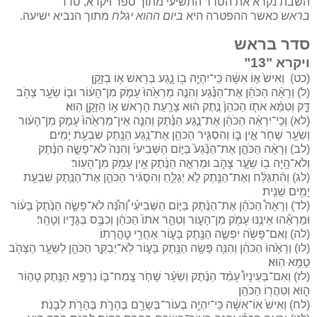
השבת נקרא את הסדר התשיעי מתוך ספר ויקרא, סדר
בראש
כאשר ההפטרה היא
ביום ההוא יגלח
מתוך הנביא ישיעה.
סדר בראש
ויקרא "13"
(כט) וְאִישׁ֙ א֣וֹ אִשָּׁ֔ה כִּֽי־יִהְיֶ֥ה ב֖וֹ נָ֑גַע בְּרֹ֖אשׁ א֥וֹ בְזָקָֽן׃
(ל) וְרָאָ֨ה הַכֹּהֵ֜ן אֶת־הַנֶּ֗גַע וְהִנֵּ֤ה מַרְאֵ֙הוּ֙ עָמֹ֣ק מִן־הָע֔וֹר וּב֛וֹ שֵׂעָ֥ר צָהֹ֖ב
דָּ֑ק וְטִמֵּ֨א אֹת֤וֹ הַכֹּהֵן֙ נֶ֣תֶק ה֔וּא צָרַ֧עַת הָרֹ֛אשׁ א֥וֹ הַזָּקָ֖ן הֽוּא׃
(לא) וְכִֽי־יִרְאֶ֨ה הַכֹּהֵ֜ן אֶת־נֶ֣גַע הַנֶּ֗תֶק וְהִנֵּ֤ה אֵין־מַרְאֵ֙הוּ֙ עָמֹ֣ק מִן־הָע֔וֹר
וְשֵׂעָ֥ר שָׁחֹ֖ר אֵ֣ין בּ֑וֹ וְהִסְגִּ֧יר הַכֹּהֵ֛ן אֶת־נֶ֥גַע הַנֶּ֖תֶק שִׁבְעַ֥ת יָמִֽים׃
(לב) וְרָאָ֨ה הַכֹּהֵ֣ן אֶת־הַנֶּ֘גַע֮ בַּיּ֣וֹם הַשְּׁבִיעִי֒ וְהִנֵּה֙ לֹא־פָשָׂ֣ה הַנֶּ֔תֶק
וְלֹא־הָ֥יָה ב֖וֹ שֵׂעָ֣ר צָהֹ֑ב וּמַרְאֵ֣ה הַנֶּ֔תֶק אֵ֥ין עָמֹ֖ק מִן־הָעֽוֹר׃
(לג) וְהִ֨תְגַּלָּ֔ח וְאֶת־הַנֶּ֖תֶק לֹ֣א יְגַלֵּ֑חַ וְהִסְגִּ֨יר הַכֹּהֵ֧ן אֶת־הַנֶּ֛תֶק שִׁבְעַ֥ת
יָמִ֖ים שֵׁנִֽית׃
(לד) וְרָאָה֩ הַכֹּהֵ֨ן אֶת־הַנֶּ֜תֶק בַּיּ֣וֹם הַשְּׁבִיעִ֗י וְ֠הִנֵּ֠ה לֹא־פָשָׂ֤ה הַנֶּ֙תֶק֙ בָּע֔וֹר
וּמַרְאֵ֕הוּ אֵינֶ֥נּוּ עָמֹ֖ק מִן־הָע֑וֹר וְטִהַ֤ר אֹתוֹ֙ הַכֹּהֵ֔ן וְכִבֶּ֥ס בְּגָדָ֖יו וְטָהֵֽר׃
(לה) וְאִם־פָּשֹׂ֥ה יִפְשֶׂ֛ה הַנֶּ֖תֶק בָּע֑וֹר אַחֲרֵ֖י טׇהֳרָתֽוֹ׃
(לו) וְרָאָ֙הוּ֙ הַכֹּהֵ֔ן וְהִנֵּ֛ה פָּשָׂ֥ה הַנֶּ֖תֶק בָּע֑וֹר לֹֽא־יְבַקֵּ֧ר הַכֹּהֵ֛ן לַשֵּׂעָ֥ר הַצָּהֹ֖ב
טָמֵ֥א הֽוּא׃
(לז) וְאִם־בְּעֵינָיו֩ עָמַ֨ד הַנֶּ֜תֶק וְשֵׂעָ֨ר שָׁחֹ֧ר צָֽמַח־בּ֛וֹ נִרְפָּ֥א הַנֶּ֖תֶק טָה֣וֹר
ה֑וּא וְטִהֲר֖וֹ הַכֹּהֵֽן׃
(לח) וְאִישׁ֙ אֽוֹ־אִשָּׁ֔ה כִּֽי־יִהְיֶ֥ה בְעוֹר־בְּשָׂרָ֖ם בֶּהָרֹ֑ת בֶּהָרֹ֖ת לְבָנֹֽת׃