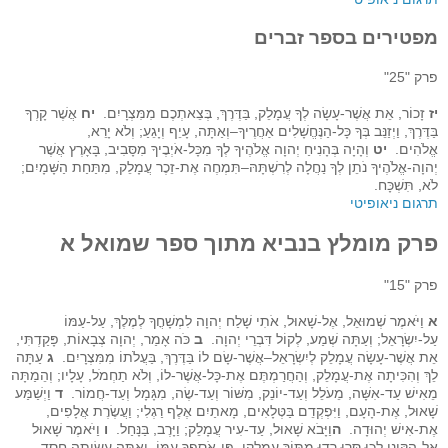
מפטירים בספר זברים
פרק "25"
יז
זָכוֹר, אֵת אֲשֶׁר-עָשָׂה לְךָ עֲמָלֵק, בַּדֶּרֶךְ, בְּצֵאתְכֶם מִמִּצְרָיִם.
יח
אֲשֶׁר קָרְךָ
בַּדֶּרֶךְ, וַיְזַנֵּב בְּךָ כָּל-הַנֶּחֱשָׁלִים אַחֲרֶיךָ–וְאַתָּה, עָיֵף וְיָגֵעַ; וְלֹא יָרֵא,
אֱלֹהִים.
יט
וְהָיָה בְּהָנִיחַ יְהוָה אֱלֹהֶיךָ לְךָ מִכָּל-אֹיְבֶיךָ מִסָּבִיב, בָּאָרֶץ אֲשֶׁר
יְהוָה-אֱלֹהֶיךָ נֹתֵן לְךָ נַחֲלָה לְרִשְׁתָּהּ–תִּמְחֶה אֶת-זֵכֶר עֲמָלֵק, מִתַּחַת הַשָּׁמָיִם;
לֹא, תִּשְׁכָּח.
תרגום ניאופיטי
פרק מומלץ בנביא מתוך ספר שמואל א
פרק "15"
א
וַיֹּאמֶר שְׁמוּאֵל, אֶל-שָׁאוּל, אֹתִי שָׁלַח יְהוָה לִמְשָׁחֳךָ לְמֶלֶךְ, עַל-עַמּוֹ
עַל-יִשְׂרָאֵל; וְעַתָּה שְׁמַע, לְקוֹל דִּבְרֵי יְהוָה.
ב
כֹּה אָמַר, יְהוָה צְבָאוֹת, פָּקַדְתִּי,
אֵת אֲשֶׁר-עָשָׂה עֲמָלֵק לְיִשְׂרָאֵל–אֲשֶׁר-שָׂם לוֹ בַּדֶּרֶךְ, בַּעֲלֹתוֹ מִמִּצְרָיִם.
ג
עַתָּה
לֵךְ וְהִכִּיתָה אֶת-עֲמָלֵק, וְהַחֲרַמְתֶּם אֶת-כָּל-אֲשֶׁר-לוֹ, וְלֹא תַחְמֹל, עָלָיו; וְהֵמַתָּה
מֵאִישׁ עַד-אִשָּׁה, מֵעֹלֵל וְעַד-יוֹנֵק, מִשּׁוֹר וְעַד-שֶׂה, מִגָּמָל וְעַד-חֲמוֹר.
ד
וַיְשַׁמַּע
שָׁאוּל, אֶת-הָעָם, וַיִּפְקְדֵם בַּטְּלָאִים, מָאתַיִם אֶלֶף רַגְלִי; וַעֲשֶׂרֶת אֲלָפִים,
אֶת-אִישׁ יְהוּדָה.
ה
וַיָּבֹא שָׁאוּל, עַד-עִיר עֲמָלֵק; וַיָּרֶב, בַּנָּחַל.
ו
וַיֹּאמֶר שָׁאוּל
אֶל-הַקֵּינִי לְכוּ סֻּרוּ רְדוּ מִתּוֹךְ עֲמָלֵקִי, פֶּן-אֹסִפְךָ עִמּוֹ, וְאַתָּה עָשִׂיתָה חֶסֶד