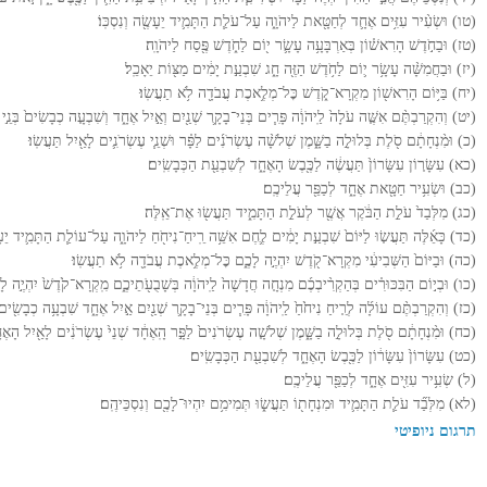
(טו) וּשְׂעִ֨יר עִזִּ֥ים אֶחָ֛ד לְחַטָּ֖את לַיהֹוָ֑ה עַל־עֹלַ֧ת הַתָּמִ֛יד יֵעָשֶׂ֖ה וְנִסְכּֽוֹ׃
(טז) וּבַחֹ֣דֶשׁ הָרִאשׁ֗וֹן בְּאַרְבָּעָ֥ה עָשָׂ֛ר י֖וֹם לַחֹ֑דֶשׁ פֶּ֖סַח לַיהֹוָֽה׃
(יז) וּבַחֲמִשָּׁ֨ה עָשָׂ֥ר י֛וֹם לַחֹ֥דֶשׁ הַזֶּ֖ה חָ֑ג שִׁבְעַ֣ת יָמִ֔ים מַצּ֖וֹת יֵאָכֵֽל׃
(יח) בַּיּ֥וֹם הָרִאשׁ֖וֹן מִקְרָא־קֹ֑דֶשׁ כׇּל־מְלֶ֥אכֶת עֲבֹדָ֖ה לֹ֥א תַעֲשֽׂוּ׃
(יט) וְהִקְרַבְתֶּ֨ם אִשֶּׁ֤ה עֹלָה֙ לַֽיהֹוָ֔ה פָּרִ֧ים בְּנֵי־בָקָ֛ר שְׁנַ֖יִם וְאַ֣יִל אֶחָ֑ד וְשִׁבְעָ֤ה כְבָשִׂים֙ בְּנֵ֣י ש
(כ) וּמִ֨נְחָתָ֔ם סֹ֖לֶת בְּלוּלָ֣ה בַשָּׁ֑מֶן שְׁלֹשָׁ֨ה עֶשְׂרֹנִ֜ים לַפָּ֗ר וּשְׁנֵ֧י עֶשְׂרֹנִ֛ים לָאַ֖יִל תַּעֲשֽׂוּ׃
(כא) עִשָּׂר֤וֹן עִשָּׂרוֹן֙ תַּעֲשֶׂ֔ה לַכֶּ֖בֶשׂ הָאֶחָ֑ד לְשִׁבְעַ֖ת הַכְּבָשִֽׂים׃
(כב) וּשְׂעִ֥יר חַטָּ֖את אֶחָ֑ד לְכַפֵּ֖ר עֲלֵיכֶֽם׃
(כג) מִלְּבַד֙ עֹלַ֣ת הַבֹּ֔קֶר אֲשֶׁ֖ר לְעֹלַ֣ת הַתָּמִ֑יד תַּעֲשׂ֖וּ אֶת־אֵֽלֶּה׃
(כד) כָּאֵ֜לֶּה תַּעֲשׂ֤וּ לַיּוֹם֙ שִׁבְעַ֣ת יָמִ֔ים לֶ֛חֶם אִשֵּׁ֥ה רֵֽיחַ־נִיחֹ֖חַ לַיהֹוָ֑ה עַל־עוֹלַ֧ת הַתָּמִ֛יד יֵעָשֶׂ
(כה) וּבַיּוֹם֙ הַשְּׁבִיעִ֔י מִקְרָא־קֹ֖דֶשׁ יִהְיֶ֣ה לָכֶ֑ם כׇּל־מְלֶ֥אכֶת עֲבֹדָ֖ה לֹ֥א תַעֲשֽׂוּ׃
(כו) וּבְי֣וֹם הַבִּכּוּרִ֗ים בְּהַקְרִ֨יבְכֶ֜ם מִנְחָ֤ה חֲדָשָׁה֙ לַֽיהֹוָ֔ה בְּשָׁבֻעֹ֖תֵיכֶ֑ם מִֽקְרָא־קֹ֙דֶשׁ֙ יִהְיֶ֣ה 
(כז) וְהִקְרַבְתֶּ֨ם עוֹלָ֜ה לְרֵ֤יחַ נִיחֹ֙חַ֙ לַֽיהֹוָ֔ה פָּרִ֧ים בְּנֵי־בָקָ֛ר שְׁנַ֖יִם אַ֣יִל אֶחָ֑ד שִׁבְעָ֥ה כְבָשִׂ֖ים בְ
(כח) וּמִ֨נְחָתָ֔ם סֹ֖לֶת בְּלוּלָ֣ה בַשָּׁ֑מֶן שְׁלֹשָׁ֤ה עֶשְׂרֹנִים֙ לַפָּ֣ר הָֽאֶחָ֔ד שְׁנֵי֙ עֶשְׂרֹנִ֔ים לָאַ֖יִל הָאֶחָ
(כט) עִשָּׂרוֹן֙ עִשָּׂר֔וֹן לַכֶּ֖בֶשׂ הָאֶחָ֑ד לְשִׁבְעַ֖ת הַכְּבָשִֽׂים׃
(ל) שְׂעִ֥יר עִזִּ֖ים אֶחָ֑ד לְכַפֵּ֖ר עֲלֵיכֶֽם׃
(לא) מִלְּבַ֞ד עֹלַ֧ת הַתָּמִ֛יד וּמִנְחָת֖וֹ תַּעֲשׂ֑וּ תְּמִימִ֥ם יִהְיוּ־לָכֶ֖ם וְנִסְכֵּיהֶֽם׃
תרגום ניופיטי