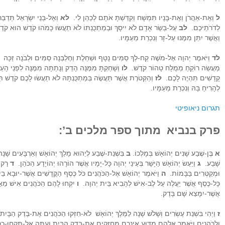
ל
וְאֶת-אַהֲרֹן וְאֶת-בָּנָיו תִּמְשָׁח וְקִדַּשְׁתָּ אֹתָם לְכַהֵן לִי.
לא
וְאֶל-בְּנֵי יִשְׂרָאֵל תְּדַ
לְדֹרֹתֵיכֶם.
לב
עַל-בְּשַׂר אָדָם לֹא יִיסָךְ וּבְמַתְכֻּנְתּוֹ לֹא תַעֲשׂוּ כָּמֹהוּ קֹדֶשׁ הוּא קֹד
וַאֲשֶׁר יִתֵּן מִמֶּנּוּ עַל-זָר וְנִכְרַת מֵעַמָּיו.
לד
וַיֹּאמֶר יְהוָה אֶל-מֹשֶׁה קַח-לְךָ סַמִּים נָטָף וּשְׁחֵלֶת וְחֶלְבְּנָה סַמִּים וּלְבֹנָה זַכָּה 
מַעֲשֵׂה רוֹקֵחַ מְמֻלָּח טָהוֹר קֹדֶשׁ.
לו
וְשָׁחַקְתָּ מִמֶּנָּה הָדֵק וְנָתַתָּה מִמֶּנָּה לִפְנֵי הָ
קָדָשִׁים תִּהְיֶה לָכֶם.
לז
וְהַקְּטֹרֶת אֲשֶׁר תַּעֲשֶׂה בְּמַתְכֻּנְתָּהּ לֹא תַעֲשׂוּ לָכֶם קֹדֶשׁ 
לְהָרִיחַ בָּהּ וְנִכְרַת מֵעַמָּיו.
תגרום ניאופיטי
פרק בנביא מתוך ספר מלכים ב’:
א
בֶּן-שֶׁבַע שָׁנִים יְהוֹאָשׁ בְּמָלְכוֹ.
ב
בִּשְׁנַת-שֶׁבַע לְיֵהוּא מָלַךְ יְהוֹאָשׁ וְאַרְבָּעִים שָׁנָה
שָׁבַע.
ג
וַיַּעַשׂ יְהוֹאָשׁ הַיָּשָׁר בְּעֵינֵי יְהוָה כָּל-יָמָיו אֲשֶׁר הוֹרָהוּ יְהוֹיָדָע הַכֹּהֵן.
ד
רַק ה
וּמְקַטְּרִים בַּבָּמוֹת.
ה
וַיֹּאמֶר יְהוֹאָשׁ אֶל-הַכֹּהֲנִים כֹּל כֶּסֶף הַקֳּדָשִׁים אֲשֶׁר-יוּבָא בֵ
כָּל-כֶּסֶף אֲשֶׁר יַעֲלֶה עַל לֶב-אִישׁ לְהָבִיא בֵּית יְהוָה.
ו
יִקְחוּ לָהֶם הַכֹּהֲנִים אִישׁ מֵאֵת
אֲשֶׁר-יִמָּצֵא שָׁם בָּדֶק.
ז
וַיְהִי בִּשְׁנַת עֶשְׂרִים וְשָׁלֹשׁ שָׁנָה לַמֶּלֶךְ יְהוֹאָשׁ לֹא-חִזְּקוּ הַכֹּהֲנִים אֶת-בֶּדֶק הַבָּיִ
וְלַכֹּהֲנִים וַיֹּאמֶר אֲלֵהֶם מַדּוּעַ אֵינְכֶם מְחַזְּקִים אֶת-בֶּדֶק הַבָּיִת וְעַתָּה אַל-תִּקְחוּ-כ