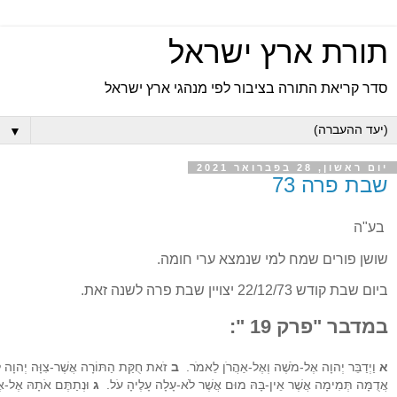
תורת ארץ ישראל
סדר קריאת התורה בציבור לפי מנהגי ארץ ישראל
▼
יום ראשון, 28 בפברואר 2021
שבת פרה 73
בע"ה
שושן פורים שמח למי שנמצא ערי חומה.
ביום שבת קודש 22/12/73 יצויין שבת פרה לשנה זאת.
במדבר "פרק 19 ":
א
וַיְדַבֵּר יְהוָה אֶל-מֹשֶׁה וְאֶל-אַהֲרֹן לֵאמֹר.
ב
זֹאת חֻקַּת הַתּוֹרָה אֲשֶׁר-צִוָּה יְהוָה לֵאמ
אֲדֻמָּה תְּמִימָה אֲשֶׁר אֵין-בָּהּ מוּם אֲשֶׁר לֹא-עָלָה עָלֶיהָ עֹל.
ג
וּנְתַתֶּם אֹתָהּ אֶל-אֶל