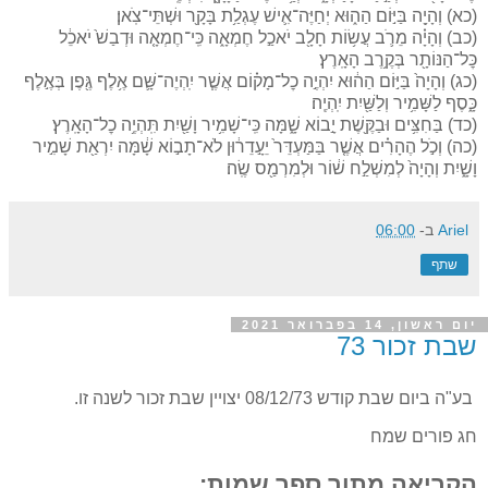
(כא) וְהָיָ֖ה בַּיּ֣וֹם הַה֑וּא יְחַיֶּה־אִ֛ישׁ עֶגְלַ֥ת בָּקָ֖ר וּשְׁתֵּי־צֹֽאן׃
(כב) וְהָיָ֗ה מֵרֹ֛ב עֲשׂ֥וֹת חָלָ֖ב יֹאכַ֣ל חֶמְאָ֑ה כִּֽי־חֶמְאָ֤ה וּדְבַשׁ֙ יֹאכֵ֔ל
כׇּל־הַנּוֹתָ֖ר בְּקֶ֥רֶב הָאָֽרֶץ׃
(כג) וְהָיָה֙ בַּיּ֣וֹם הַה֔וּא יִהְיֶ֣ה כׇל־מָק֗וֹם אֲשֶׁ֧ר יִֽהְיֶה־שָּׁ֛ם אֶ֥לֶף גֶּ֖פֶן בְּאֶ֣לֶף
כָּ֑סֶף לַשָּׁמִ֥יר וְלַשַּׁ֖יִת יִֽהְיֶֽה׃
(כד) בַּחִצִּ֥ים וּבַקֶּ֖שֶׁת יָ֣בוֹא שָׁ֑מָּה כִּֽי־שָׁמִ֥יר וָשַׁ֖יִת תִּֽהְיֶ֥ה כׇל־הָאָֽרֶץ׃
(כה) וְכֹ֣ל הֶהָרִ֗ים אֲשֶׁ֤ר בַּמַּעְדֵּר֙ יֵעָ֣דֵר֔וּן לֹא־תָב֣וֹא שָׁ֔מָּה יִרְאַ֖ת שָׁמִ֣יר
וָשָׁ֑יִת וְהָיָה֙ לְמִשְׁלַ֣ח שׁ֔וֹר וּלְמִרְמַ֖ס שֶֽׂה׃
Ariel
ב-
06:00
שתף
יום ראשון, 14 בפברואר 2021
שבת זכור 73
בע"ה ביום שבת קודש 08/12/73 יצויין שבת זכור לשנה זו.
חג פורים שמח
הקריאה מתוך ספר שמות: