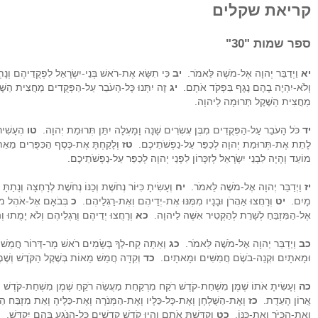
קריאת שקלים
ספר שמות "30"
יא
וַיְדַבֵּר יְהוָה אֶל-מֹשֶׁה לֵּאמֹר.
יב
כִּי תִשָּׂא אֶת-רֹאשׁ בְּנֵי-יִשְׂרָאֵל לִפְקֻדֵיהֶם וְנָת
וְלֹא-יִהְיֶה בָהֶם נֶגֶף בִּפְקֹד אֹתָם.
יג
זֶה יִתְּנוּ כָּל-הָעֹבֵר עַל-הַפְּקֻדִים מַחֲצִית הַשֶּׁק
מַחֲצִית הַשֶּׁקֶל תְּרוּמָה לַיהוָה.
יד
כֹּל הָעֹבֵר עַל-הַפְּקֻדִים מִבֶּן עֶשְׂרִים שָׁנָה וָמָעְלָה יִתֵּן תְּרוּמַת יְהוָה.
טו
הֶעָשִׁיר
לָתֵת אֶת-תְּרוּמַת יְהוָה לְכַפֵּר עַל-נַפְשֹׁתֵיכֶם.
טז
וְלָקַחְתָּ אֶת-כֶּסֶף הַכִּפֻּרִים מֵאֵת 
מוֹעֵד וְהָיָה לִבְנֵי יִשְׂרָאֵל לְזִכָּרוֹן לִפְנֵי יְהוָה לְכַפֵּר עַל-נַפְשֹׁתֵיכֶם.
יז
וַיְדַבֵּר יְהוָה אֶל-מֹשֶׁה לֵּאמֹר.
יח
וְעָשִׂיתָ כִּיּוֹר נְחֹשֶׁת וְכַנּוֹ נְחֹשֶׁת לְרָחְצָה וְנָתַתָּ
מָיִם.
יט
וְרָחֲצוּ אַהֲרֹן וּבָנָיו מִמֶּנּוּ אֶת-יְדֵיהֶם וְאֶת-רַגְלֵיהֶם.
כ
בְּבֹאָם אֶל-אֹהֶל מוֹע
אֶל-הַמִּזְבֵּחַ לְשָׁרֵת לְהַקְטִיר אִשֶּׁה לַיהוָה.
כא
וְרָחֲצוּ יְדֵיהֶם וְרַגְלֵיהֶם וְלֹא יָמֻתוּ ו
כב
וַיְדַבֵּר יְהוָה אֶל-מֹשֶׁה לֵּאמֹר.
כג
וְאַתָּה קַח-לְךָ בְּשָׂמִים רֹאשׁ מָר-דְּרוֹר חֲמֵשׁ מ
וּמָאתָיִם וּקְנֵה-בֹשֶׂם חֲמִשִּׁים וּמָאתָיִם.
כד
וְקִדָּה חֲמֵשׁ מֵאוֹת בְּשֶׁקֶל הַקֹּדֶשׁ וְשֶׁמֶ
כה
וְעָשִׂיתָ אֹתוֹ שֶׁמֶן מִשְׁחַת-קֹדֶשׁ רֹקַח מִרְקַחַת מַעֲשֵׂה רֹקֵחַ שֶׁמֶן מִשְׁחַת-קֹדֶשׁ 
אֲרוֹן הָעֵדֻת.
כז
וְאֶת-הַשֻּׁלְחָן וְאֶת-כָּל-כֵּלָיו וְאֶת-הַמְּנֹרָה וְאֶת-כֵּלֶיהָ וְאֵת מִזְבַּח 
וְאֶת-הַכִּיֹּר וְאֶת-כַּנּוֹ.
כט
וְקִדַּשְׁתָּ אֹתָם וְהָיוּ קֹדֶשׁ קָדָשִׁים כָּל-הַנֹּגֵעַ בָּהֶם יִקְדָּשׁ.