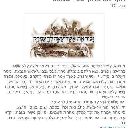
פרק "17"
ח
וַיָּבֹא, עֲמָלֵק; וַיִּלָּחֶם עִם-יִשְׂרָאֵל, בִּרְפִידִם.
ט
וַיֹּאמֶר מֹשֶׁה אֶל-יְהוֹשֻׁעַ
בְּחַר-לָנוּ אֲנָשִׁים, וְצֵא הִלָּחֵם בַּעֲמָלֵק; מָחָר, אָנֹכִי נִצָּב עַל-רֹאשׁ הַגִּבְעָה, וּמַטֵּה
הָאֱלֹהִים, בְּיָדִי.
י
וַיַּעַשׂ יְהוֹשֻׁעַ, כַּאֲשֶׁר אָמַר-לוֹ מֹשֶׁה–לְהִלָּחֵם, בַּעֲמָלֵק; וּמֹשֶׁה
אַהֲרֹן וְחוּר, עָלוּ רֹאשׁ הַגִּבְעָה.
יא
וְהָיָה, כַּאֲשֶׁר יָרִים מֹשֶׁה יָדוֹ–וְגָבַר יִשְׂרָאֵל;
וְכַאֲשֶׁר יָנִיחַ יָדוֹ, וְגָבַר עֲמָלֵק.
יב
וִידֵי מֹשֶׁה כְּבֵדִים, וַיִּקְחוּ-אֶבֶן וַיָּשִׂימוּ תַחְתָּיו
וַיֵּשֶׁב עָלֶיהָ; וְאַהֲרֹן וְחוּר תָּמְכוּ בְיָדָיו, מִזֶּה אֶחָד וּמִזֶּה אֶחָד, וַיְהִי יָדָיו אֱמוּנָה,
עַד-בֹּא הַשָּׁמֶשׁ.
יג
וַיַּחֲלֹשׁ יְהוֹשֻׁעַ אֶת-עֲמָלֵק וְאֶת-עַמּוֹ, לְפִי-חָרֶב.
יד
וַיֹּאמֶר יְהוָה אֶל-מֹשֶׁה, כְּתֹב זֹאת זִכָּרוֹן בַּסֵּפֶר, וְשִׂים, בְּאָזְנֵי יְהוֹשֻׁעַ:
כִּי-מָחֹה אֶמְחֶה אֶת-זֵכֶר עֲמָלֵק, מִתַּחַת הַשָּׁמָיִם.
טו
וַיִּבֶן מֹשֶׁה, מִזְבֵּחַ; וַיִּקְרָא
שְׁמוֹ, יְהוָה נִסִּי.
טז
וַיֹּאמֶר, כִּי-יָד עַל-כֵּס יָהּ, מִלְחָמָה לַיהוָה, בַּעֲמָלֵק–מִדֹּר,
דֹּר.
תרגום ניאופיטי