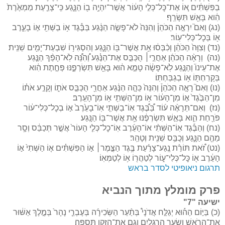
בַפִּשְׁתִּ֔ים א֚וֹ אֶת־כׇּל־כְּלִ֣י הָע֔וֹר אֲשֶׁר־יִהְיֶ֥ה ב֖וֹ הַנָּ֑גַע כִּֽי־צָרַ֤עַת מַמְאֶ֙רֶת֙
הִ֔וא בָּאֵ֖שׁ תִּשָּׂרֵֽף׃
(נג) וְאִם֮ יִרְאֶ֣ה הַכֹּהֵן֒ וְהִנֵּה֙ לֹא־פָשָׂ֣ה הַנֶּ֔גַע בַּבֶּ֕גֶד א֥וֹ בַשְּׁתִ֖י א֣וֹ בָעֵ֑רֶב
א֖וֹ בְּכׇל־כְּלִי־עֽוֹר׃
(נד) וְצִוָּה֙ הַכֹּהֵ֔ן וְכִ֨בְּס֔וּ אֵ֥ת אֲשֶׁר־בּ֖וֹ הַנָּ֑גַע וְהִסְגִּיר֥וֹ שִׁבְעַת־יָמִ֖ים שֵׁנִֽית׃
(נה) וְרָאָ֨ה הַכֹּהֵ֜ן אַחֲרֵ֣י׀ הֻכַּבֵּ֣ס אֶת־הַנֶּ֗גַע וְ֠הִנֵּ֠ה לֹֽא־הָפַ֨ךְ הַנֶּ֤גַע
אֶת־עֵינוֹ֙ וְהַנֶּ֣גַע לֹֽא־פָשָׂ֔ה טָמֵ֣א ה֔וּא בָּאֵ֖שׁ תִּשְׂרְפֶ֑נּוּ פְּחֶ֣תֶת הִ֔וא
בְּקָרַחְתּ֖וֹ א֥וֹ בְגַבַּחְתּֽוֹ׃
(נו) וְאִם֮ רָאָ֣ה הַכֹּהֵן֒ וְהִנֵּה֙ כֵּהָ֣ה הַנֶּ֔גַע אַחֲרֵ֖י הֻכַּבֵּ֣ס אֹת֑וֹ וְקָרַ֣ע אֹת֗וֹ
מִן־הַבֶּ֙גֶד֙ א֣וֹ מִן־הָע֔וֹר א֥וֹ מִן־הַשְּׁתִ֖י א֥וֹ מִן־הָעֵֽרֶב׃
(נז) וְאִם־תֵּרָאֶ֨ה ע֜וֹד בַּ֠בֶּ֠גֶד אֽוֹ־בַשְּׁתִ֤י אֽוֹ־בָעֵ֙רֶב֙ א֣וֹ בְכׇל־כְּלִי־ע֔וֹר
פֹּרַ֖חַת הִ֑וא בָּאֵ֣שׁ תִּשְׂרְפֶ֔נּוּ אֵ֥ת אֲשֶׁר־בּ֖וֹ הַנָּֽגַע׃
(נח) וְהַבֶּ֡גֶד אֽוֹ־הַשְּׁתִ֨י אוֹ־הָעֵ֜רֶב אֽוֹ־כׇל־כְּלִ֤י הָעוֹר֙ אֲשֶׁ֣ר תְּכַבֵּ֔ס וְסָ֥ר
מֵהֶ֖ם הַנָּ֑גַע וְכֻבַּ֥ס שֵׁנִ֖ית וְטָהֵֽר׃
(נט) זֹ֠את תּוֹרַ֨ת נֶֽגַע־צָרַ֜עַת בֶּ֥גֶד הַצֶּ֣מֶר׀ א֣וֹ הַפִּשְׁתִּ֗ים א֤וֹ הַשְּׁתִי֙ א֣וֹ
הָעֵ֔רֶב א֖וֹ כׇּל־כְּלִי־ע֑וֹר לְטַהֲר֖וֹ א֥וֹ לְטַמְּאֽוֹ׃
תרגום ניאופיטי לסדר בראש
פרק מומלץ מתוך הנביא
ישיעה "7"
(כ) בַּיּ֣וֹם הַה֡וּא יְגַלַּ֣ח אֲדֹנָי֩ בְּתַ֨עַר הַשְּׂכִירָ֜ה בְּעֶבְרֵ֤י נָהָר֙ בְּמֶ֣לֶךְ אַשּׁ֔וּר
אֶת־הָרֹ֖אשׁ וְשַׂ֣עַר הָרַגְלָ֑יִם וְגַ֥ם אֶת־הַזָּקָ֖ן תִּסְפֶּֽה׃