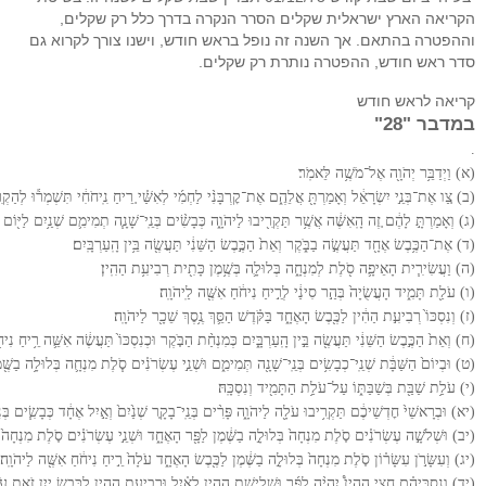
הקריאה הארץ ישראלית שקלים הסרר הנקרה בדרך כלל רק שקלים,
וההפטרה בהתאם. אך השנה זה נופל בראש חודש, וישנו צורך לקרוא גם
סדר ראש חודש, ההפטרה נותרת רק שקלים.
קריאה לראש חודש
במדבר "28"
.
(א) וַיְדַבֵּ֥ר יְהֹוָ֖ה אֶל־מֹשֶׁ֥ה לֵּאמֹֽר׃
(ב) צַ֚ו אֶת־בְּנֵ֣י יִשְׂרָאֵ֔ל וְאָמַרְתָּ֖ אֲלֵהֶ֑ם אֶת־קׇרְבָּנִ֨י לַחְמִ֜י לְאִשַּׁ֗י רֵ֚יחַ נִֽיחֹחִ֔י תִּשְׁמְר֕וּ לְהַקְרִ֥
(ג) וְאָמַרְתָּ֣ לָהֶ֔ם זֶ֚ה הָֽאִשֶּׁ֔ה אֲשֶׁ֥ר תַּקְרִ֖יבוּ לַיהֹוָ֑ה כְּבָשִׂ֨ים בְּנֵֽי־שָׁנָ֧ה תְמִימִ֛ם שְׁנַ֥יִם לַיּ֖וֹם
(ד) אֶת־הַכֶּ֥בֶשׂ אֶחָ֖ד תַּעֲשֶׂ֣ה בַבֹּ֑קֶר וְאֵת֙ הַכֶּ֣בֶשׂ הַשֵּׁנִ֔י תַּעֲשֶׂ֖ה בֵּ֥ין הָֽעַרְבָּֽיִם׃
(ה) וַעֲשִׂירִ֧ית הָאֵיפָ֛ה סֹ֖לֶת לְמִנְחָ֑ה בְּלוּלָ֛ה בְּשֶׁ֥מֶן כָּתִ֖ית רְבִיעִ֥ת הַהִֽין׃
(ו) עֹלַ֖ת תָּמִ֑יד הָעֲשֻׂיָה֙ בְּהַ֣ר סִינַ֔י לְרֵ֣יחַ נִיחֹ֔חַ אִשֶּׁ֖ה לַֽיהֹוָֽה׃
(ז) וְנִסְכּוֹ֙ רְבִיעִ֣ת הַהִ֔ין לַכֶּ֖בֶשׂ הָאֶחָ֑ד בַּקֹּ֗דֶשׁ הַסֵּ֛ךְ נֶ֥סֶךְ שֵׁכָ֖ר לַיהֹוָֽה׃
(ח) וְאֵת֙ הַכֶּ֣בֶשׂ הַשֵּׁנִ֔י תַּעֲשֶׂ֖ה בֵּ֣ין הָֽעַרְבָּ֑יִם כְּמִנְחַ֨ת הַבֹּ֤קֶר וּכְנִסְכּוֹ֙ תַּעֲשֶׂ֔ה אִשֵּׁ֛ה רֵ֥יחַ נִיח
(ט) וּבְיוֹם֙ הַשַּׁבָּ֔ת שְׁנֵֽי־כְבָשִׂ֥ים בְּנֵֽי־שָׁנָ֖ה תְּמִימִ֑ם וּשְׁנֵ֣י עֶשְׂרֹנִ֗ים סֹ֧לֶת מִנְחָ֛ה בְּלוּלָ֥ה בַשֶּׁ֖מֶן 
(י) עֹלַ֥ת שַׁבַּ֖ת בְּשַׁבַּתּ֑וֹ עַל־עֹלַ֥ת הַתָּמִ֖יד וְנִסְכָּֽהּ׃
(יא) וּבְרָאשֵׁי֙ חׇדְשֵׁיכֶ֔ם תַּקְרִ֥יבוּ עֹלָ֖ה לַיהֹוָ֑ה פָּרִ֨ים בְּנֵֽי־בָקָ֤ר שְׁנַ֙יִם֙ וְאַ֣יִל אֶחָ֔ד כְּבָשִׂ֧ים בְּ
(יב) וּשְׁלֹשָׁ֣ה עֶשְׂרֹנִ֗ים סֹ֤לֶת מִנְחָה֙ בְּלוּלָ֣ה בַשֶּׁ֔מֶן לַפָּ֖ר הָאֶחָ֑ד וּשְׁנֵ֣י עֶשְׂרֹנִ֗ים סֹ֤לֶת מִנְחָה֙ בְּ
(יג) וְעִשָּׂרֹ֣ן עִשָּׂר֗וֹן סֹ֤לֶת מִנְחָה֙ בְּלוּלָ֣ה בַשֶּׁ֔מֶן לַכֶּ֖בֶשׂ הָאֶחָ֑ד עֹלָה֙ רֵ֣יחַ נִיחֹ֔חַ אִשֶּׁ֖ה לַיהֹוָֽה׃
(יד) וְנִסְכֵּיהֶ֗ם חֲצִ֣י הַהִין֩ יִהְיֶ֨ה לַפָּ֜ר וּשְׁלִישִׁ֧ת הַהִ֣ין לָאַ֗יִל וּרְבִיעִ֥ת הַהִ֛ין לַכֶּ֖בֶשׂ יָ֑יִן זֹ֣את עֹלַ