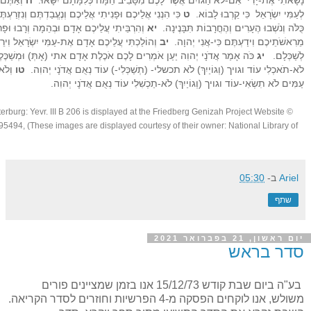
נָשָׂאתִי אֶת-יָדִי אִם-לֹא הַגּוֹיִם אֲשֶׁר לָכֶם מִסָּבִיב הֵמָּה כְּלִמָּתָם יִשָּׂאוּ.
ח
וְאַתֶּם ה
לְעַמִּי יִשְׂרָאֵל כִּי קֵרְבוּ לָבוֹא.
ט
כִּי הִנְנִי אֲלֵיכֶם וּפָנִיתִי אֲלֵיכֶם וְנֶעֱבַדְתֶּם וְנִזְרַעְ
כֻּלֹּה וְנֹשְׁבוּ הֶעָרִים וְהֶחֳרָבוֹת תִּבָּנֶינָה.
יא
וְהִרְבֵּיתִי עֲלֵיכֶם אָדָם וּבְהֵמָה וְרָבוּ וּפָר
מֵרִאשֹׁתֵיכֶם וִידַעְתֶּם כִּי-אֲנִי יְהוָה.
יב
וְהוֹלַכְתִּי עֲלֵיכֶם אָדָם אֶת-עַמִּי יִשְׂרָאֵל וִירֵ
לְשַׁכְּלָם.
יג
כֹּה אָמַר אֲדֹנָי יְהוִה יַעַן אֹמְרִים לָכֶם אֹכֶלֶת אָדָם אתי (אָתְּ) וּמְשַׁכֶּלֶ
לֹא-תֹאכְלִי עוֹד וגויך (וְגוֹיַיִךְ) לֹא תכשלי- (תְשַׁכְּלִי-) עוֹד נְאֻם אֲדֹנָי יְהוִה.
טו
וְלֹא-
עַמִּים לֹא תִשְׂאִי-עוֹד וגויך (וְגוֹיַיִךְ) לֹא-תַכְשִׁלִי עוֹד נְאֻם אֲדֹנָי יְהוִה.
erburg: Yevr. III B 206 is displayed at the Friedberg Genizah Project Website
©
494, (These images are displayed courtesy of their owner: National Library of
Ariel
ב-
05:30
שתף
יום ראשון, 21 בפברואר 2021
סדר בראש
בע"ה ביום שבת קודש 15/12/73 אנו בזמן שמציינים פורים
משולש, אנו לוקחים הפסקה מ-4 הפרשיות וחוזרים לסדר הקריאה.