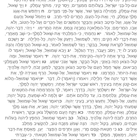
עִם-כָּל-בְּנֵי יִשְׂרָאֵל, בַּעֲלוֹתָם מִמִּצְרָיִם; וַיָּסַר קֵינִי, מִתּוֹךְ עֲמָלֵק.
ז
וַיַּךְ שָׁאוּל,
אֶת-עֲמָלֵק, מֵחֲוִילָה בּוֹאֲךָ שׁוּר, אֲשֶׁר עַל-פְּנֵי מִצְרָיִם.
ח
וַיִּתְפֹּשׂ אֶת-אֲגַג
מֶלֶךְ-עֲמָלֵק, חָי; וְאֶת-כָּל-הָעָם, הֶחֱרִים לְפִי-חָרֶב.
ט
וַיַּחְמֹל שָׁאוּל וְהָעָם
עַל-אֲגָג, וְעַל-מֵיטַב הַצֹּאן וְהַבָּקָר וְהַמִּשְׁנִים וְעַל-הַכָּרִים וְעַל-כָּל-הַטּוֹב, וְלֹא
אָבוּ, הַחֲרִימָם; וְכָל-הַמְּלָאכָה נְמִבְזָה וְנָמֵס, אֹתָהּ הֶחֱרִימוּ.
י
וַיְהִי, דְּבַר-יְהוָה,
אֶל-שְׁמוּאֵל, לֵאמֹר.
יא
נִחַמְתִּי, כִּי-הִמְלַכְתִּי אֶת-שָׁאוּל לְמֶלֶךְ–כִּי-שָׁב מֵאַחֲרַי,
וְאֶת-דְּבָרַי לֹא הֵקִים; וַיִּחַר, לִשְׁמוּאֵל, וַיִּזְעַק אֶל-יְהוָה, כָּל-הַלָּיְלָה.
יב
וַיַּשְׁכֵּם
שְׁמוּאֵל לִקְרַאת שָׁאוּל, בַּבֹּקֶר; וַיֻּגַּד לִשְׁמוּאֵל לֵאמֹר, בָּא-שָׁאוּל הַכַּרְמֶלָה וְהִנֵּה
מַצִּיב לוֹ יָד, וַיִּסֹּב וַיַּעֲבֹר, וַיֵּרֶד הַגִּלְגָּל.
יג
וַיָּבֹא שְׁמוּאֵל, אֶל-שָׁאוּל; וַיֹּאמֶר לוֹ
שָׁאוּל, בָּרוּךְ אַתָּה לַיהוָה–הֲקִימֹתִי, אֶת-דְּבַר יְהוָה.
יד
וַיֹּאמֶר שְׁמוּאֵל, וּמֶה
קוֹל-הַצֹּאן הַזֶּה בְּאָזְנָי, וְקוֹל הַבָּקָר, אֲשֶׁר אָנֹכִי שֹׁמֵעַ.
טו
וַיֹּאמֶר שָׁאוּל מֵעֲמָלֵקִי
הֱבִיאוּם, אֲשֶׁר חָמַל הָעָם עַל-מֵיטַב הַצֹּאן וְהַבָּקָר, לְמַעַן זְבֹחַ, לַיהוָה אֱלֹהֶיךָ;
וְאֶת-הַיּוֹתֵר, הֶחֱרַמְנוּ.
טז
וַיֹּאמֶר שְׁמוּאֵל, אֶל-שָׁאוּל, הֶרֶף וְאַגִּידָה לְּךָ, אֵת
אֲשֶׁר דִּבֶּר יְהוָה אֵלַי הַלָּיְלָה; ויאמרו (וַיֹּאמֶר) לוֹ, דַּבֵּר.
יז
וַיֹּאמֶר שְׁמוּאֵל–הֲלוֹא
אִם-קָטֹן אַתָּה בְּעֵינֶיךָ, רֹאשׁ שִׁבְטֵי יִשְׂרָאֵל אָתָּה; וַיִּמְשָׁחֲךָ יְהוָה לְמֶלֶךְ,
עַל-יִשְׂרָאֵל.
יח
וַיִּשְׁלָחֲךָ יְהוָה, בְּדָרֶךְ; וַיֹּאמֶר, לֵךְ וְהַחֲרַמְתָּה אֶת-הַחַטָּאִים
אֶת-עֲמָלֵק, וְנִלְחַמְתָּ בוֹ, עַד כַּלּוֹתָם אֹתָם.
יט
וְלָמָּה לֹא-שָׁמַעְתָּ, בְּקוֹל יְהוָה;
וַתַּעַט, אֶל-הַשָּׁלָל, וַתַּעַשׂ הָרַע, בְּעֵינֵי יְהוָה.
כ
וַיֹּאמֶר שָׁאוּל אֶל-שְׁמוּאֵל, אֲשֶׁר
שָׁמַעְתִּי בְּקוֹל יְהוָה, וָאֵלֵךְ, בַּדֶּרֶךְ אֲשֶׁר-שְׁלָחַנִי יְהוָה; וָאָבִיא, אֶת-אֲגַג מֶלֶךְ
עֲמָלֵק, וְאֶת-עֲמָלֵק, הֶחֱרַמְתִּי.
כא
וַיִּקַּח הָעָם מֵהַשָּׁלָל צֹאן וּבָקָר, רֵאשִׁית
הַחֵרֶם, לִזְבֹּחַ לַיהוָה אֱלֹהֶיךָ, בַּגִּלְגָּל.
כב
וַיֹּאמֶר שְׁמוּאֵל, הַחֵפֶץ לַיהוָה בְּעֹלוֹת
וּזְבָחִים, כִּשְׁמֹעַ, בְּקוֹל יְהוָה: הִנֵּה שְׁמֹעַ מִזֶּבַח טוֹב, לְהַקְשִׁיב מֵחֵלֶב
אֵילִים.
כג
כִּי חַטַּאת-קֶסֶם מֶרִי, וְאָוֶן וּתְרָפִים הַפְצַר: יַעַן, מָאַסְתָּ אֶת-דְּבַר
יְהוָה, וַיִּמְאָסְךָ, מִמֶּלֶךְ.
כד
וַיֹּאמֶר שָׁאוּל אֶל-שְׁמוּאֵל חָטָאתִי, כִּי-עָבַרְתִּי