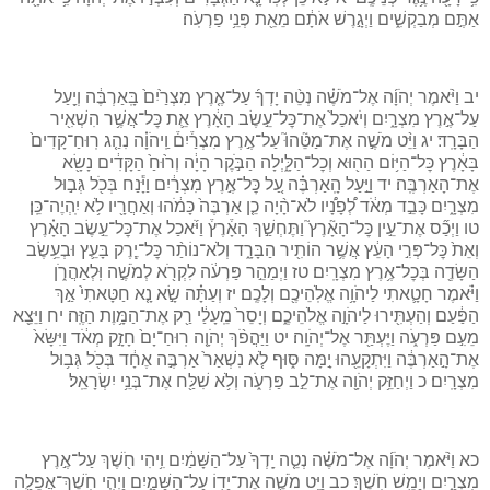
אַתֶּ֣ם מְבַקְשִׁ֑ים וַיְגָ֣רֶשׁ אֹתָ֔ם מֵאֵ֖ת פְּנֵ֥י פַרְעֹֽה׃
יב וַיֹּ֨אמֶר יְהֹוָ֜ה אֶל־מֹשֶׁ֗ה נְטֵ֨ה יָדְךָ֜ עַל־אֶ֤רֶץ מִצְרַ֙יִם֙ בָּֽאַרְבֶּ֔ה וְיַ֖עַל
עַל־אֶ֣רֶץ מִצְרָ֑יִם וְיֹאכַל֙ אֶת־כׇּל־עֵ֣שֶׂב הָאָ֔רֶץ אֵ֛ת כׇּל־אֲשֶׁ֥ר הִשְׁאִ֖יר
הַבָּרָֽד׃ יג וַיֵּ֨ט מֹשֶׁ֣ה אֶת־מַטֵּ֘הוּ֮ עַל־אֶ֣רֶץ מִצְרַ֒יִם֒ וַֽיהֹוָ֗ה נִהַ֤ג רֽוּחַ־קָדִים֙
בָּאָ֔רֶץ כׇּל־הַיּ֥וֹם הַה֖וּא וְכׇל־הַלָּ֑יְלָה הַבֹּ֣קֶר הָיָ֔ה וְר֙וּחַ֙ הַקָּדִ֔ים נָשָׂ֖א
אֶת־הָאַרְבֶּֽה׃ יד וַיַּ֣עַל הָֽאַרְבֶּ֗ה עַ֚ל כׇּל־אֶ֣רֶץ מִצְרַ֔יִם וַיָּ֕נַח בְּכֹ֖ל גְּב֣וּל
מִצְרָ֑יִם כָּבֵ֣ד מְאֹ֔ד לְ֠פָנָ֠יו לֹא־הָ֨יָה כֵ֤ן אַרְבֶּה֙ כָּמֹ֔הוּ וְאַחֲרָ֖יו לֹ֥א יִֽהְיֶה־כֵּֽן׃
טו וַיְכַ֞ס אֶת־עֵ֣ין כׇּל־הָאָ֘רֶץ֮ וַתֶּחְשַׁ֣ךְ הָאָ֒רֶץ֒ וַיֹּ֜אכַל אֶת־כׇּל־עֵ֣שֶׂב הָאָ֗רֶץ
וְאֵת֙ כׇּל־פְּרִ֣י הָעֵ֔ץ אֲשֶׁ֥ר הוֹתִ֖יר הַבָּרָ֑ד וְלֹא־נוֹתַ֨ר כׇּל־יֶ֧רֶק בָּעֵ֛ץ וּבְעֵ֥שֶׂב
הַשָּׂדֶ֖ה בְּכׇל־אֶ֥רֶץ מִצְרָֽיִם׃ טז וַיְמַהֵ֣ר פַּרְעֹ֔ה לִקְרֹ֖א לְמֹשֶׁ֣ה וּֽלְאַהֲרֹ֑ן
וַיֹּ֗אמֶר חָטָ֛אתִי לַיהֹוָ֥ה אֱלֹֽהֵיכֶ֖ם וְלָכֶֽם׃ יז וְעַתָּ֗ה שָׂ֣א נָ֤א חַטָּאתִי֙ אַ֣ךְ
הַפַּ֔עַם וְהַעְתִּ֖ירוּ לַיהֹוָ֣ה אֱלֹהֵיכֶ֑ם וְיָסֵר֙ מֵֽעָלַ֔י רַ֖ק אֶת־הַמָּ֥וֶת הַזֶּֽה׃ יח וַיֵּצֵ֖א
מֵעִ֣ם פַּרְעֹ֑ה וַיֶּעְתַּ֖ר אֶל־יְהֹוָֽה׃ יט וַיַּהֲפֹ֨ךְ יְהֹוָ֤ה רֽוּחַ־יָם֙ חָזָ֣ק מְאֹ֔ד וַיִּשָּׂא֙
אֶת־הָ֣אַרְבֶּ֔ה וַיִּתְקָעֵ֖הוּ יָ֣מָּה סּ֑וּף לֹ֤א נִשְׁאַר֙ אַרְבֶּ֣ה אֶחָ֔ד בְּכֹ֖ל גְּב֥וּל
מִצְרָֽיִם׃ כ וַיְחַזֵּ֥ק יְהֹוָ֖ה אֶת־לֵ֣ב פַּרְעֹ֑ה וְלֹ֥א שִׁלַּ֖ח אֶת־בְּנֵ֥י יִשְׂרָאֵֽל׃
כא וַיֹּ֨אמֶר יְהֹוָ֜ה אֶל־מֹשֶׁ֗ה נְטֵ֤ה יָֽדְךָ֙ עַל־הַשָּׁמַ֔יִם וִ֥יהִי חֹ֖שֶׁךְ עַל־אֶ֣רֶץ
מִצְרָ֑יִם וְיָמֵ֖שׁ חֹֽשֶׁךְ׃ כב וַיֵּ֥ט מֹשֶׁ֛ה אֶת־יָד֖וֹ עַל־הַשָּׁמָ֑יִם וַיְהִ֧י חֹֽשֶׁךְ־אֲפֵלָ֛ה