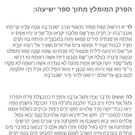
הפרק המומלץ מתוך ספר ישיעהו:
לד
יא וִֽירֵשׁ֨וּהָ֙ קָאַ֣ת וְקִפּ֔וֹד וְיַנְשׁ֥וֹף וְעֹרֵ֖ב יִשְׁכְּנוּ־בָ֑הּ וְנָטָ֥ה עָלֶ֛יהָ קַֽו־תֹ֖הוּ
וְאַבְנֵי־בֹֽהוּ׃ יב חֹרֶ֥יהָ וְאֵֽין־שָׁ֖ם מְלוּכָ֣ה יִקְרָ֑אוּ וְכׇל־שָׂרֶ֖יהָ יִ֥הְיוּ אָֽפֶס׃ יג
וְעָלְתָ֤ה אַרְמְנֹתֶ֙יהָ֙ סִירִ֔ים קִמּ֥וֹשׂ וָח֖וֹחַ בְּמִבְצָרֶ֑יהָ וְהָיְתָה֙ נְוֵ֣ה תַנִּ֔ים
חָצִ֖יר לִבְנ֥וֹת יַעֲנָֽה׃ יד וּפָגְשׁ֤וּ צִיִּים֙ אֶת־אִיִּ֔ים וְשָׂעִ֖יר עַל־רֵעֵ֣הוּ יִקְרָ֑א
אַךְ־שָׁם֙ הִרְגִּ֣יעָה לִּילִ֔ית וּמָצְאָ֥ה לָ֖הּ מָנֽוֹחַ׃ טו שָׁ֣מָּה קִנְּנָ֤ה קִפּוֹז֙ וַתְּמַלֵּ֔ט
וּבָקְעָ֖ה וְדָגְרָ֣ה בְצִלָּ֑הּ אַךְ־שָׁ֛ם נִקְבְּצ֥וּ דַיּ֖וֹת אִשָּׁ֥ה רְעוּתָֽהּ׃ טז דִּרְשׁ֨וּ
מֵֽעַל־סֵ֤פֶר יְהֹוָה֙ וּֽקְרָ֔אוּ אַחַ֤ת מֵהֵ֙נָּה֙ לֹ֣א נֶעְדָּ֔רָה אִשָּׁ֥ה רְעוּתָ֖הּ לֹ֣א פָקָ֑דוּ
כִּי־פִי֙ ה֣וּא צִוָּ֔ה וְרוּח֖וֹ ה֥וּא קִבְּצָֽן׃ יז וְהֽוּא־הִפִּ֤יל לָהֶן֙ גּוֹרָ֔ל וְיָד֛וֹ חִלְּקַ֥תָּה
לָהֶ֖ם בַּקָּ֑ו עַד־עוֹלָם֙ יִֽירָשׁ֔וּהָ לְד֥וֹר וָד֖וֹר יִשְׁכְּנוּ־בָֽהּ׃
לה
יְשֻׂשׂ֥וּם מִדְבָּ֖ר וְצִיָּ֑ה וְתָגֵ֧ל עֲרָבָ֛ה וְתִפְרַ֖ח כַּחֲבַצָּֽלֶת׃ פָּרֹ֨חַ תִּפְרַ֜ח
וְתָגֵ֗ל אַ֚ף גִּילַ֣ת וְרַנֵּ֔ן כְּב֤וֹד הַלְּבָנוֹן֙ נִתַּן־לָ֔הּ הֲדַ֥ר הַכַּרְמֶ֖ל וְהַשָּׁר֑וֹן הֵ֛מָּה
יִרְא֥וּ כְבוֹד־יְהֹוָ֖ה הֲדַ֥ר אֱלֹהֵֽינוּ׃ חַזְּק֖וּ יָדַ֣יִם רָפ֑וֹת וּבִרְכַּ֥יִם כֹּשְׁל֖וֹת אַמֵּֽצוּ׃
אִמְרוּ֙ לְנִמְהֲרֵי־לֵ֔ב חִזְק֖וּ אַל־תִּירָ֑אוּ הִנֵּ֤ה אֱלֹֽהֵיכֶם֙ נָקָ֣ם יָב֔וֹא גְּמ֣וּל
אֱלֹהִ֔ים ה֥וּא יָב֖וֹא וְיֹשַׁעֲכֶֽם׃ אָ֥ז תִּפָּקַ֖חְנָה עֵינֵ֣י עִוְרִ֑ים וְאׇזְנֵ֥י חֵרְשִׁ֖ים
תִּפָּתַֽחְנָה׃ אָ֣ז יְדַלֵּ֤ג כָּֽאַיָּל֙ פִּסֵּ֔חַ וְתָרֹ֖ן לְשׁ֣וֹן אִלֵּ֑ם כִּֽי־נִבְקְע֤וּ בַמִּדְבָּר֙ מַ֔יִם
וּנְחָלִ֖ים בָּעֲרָבָֽה׃ וְהָיָ֤ה הַשָּׁרָב֙ לַאֲגַ֔ם וְצִמָּא֖וֹן לְמַבּ֣וּעֵי מָ֑יִם בִּנְוֵ֤ה תַנִּים֙