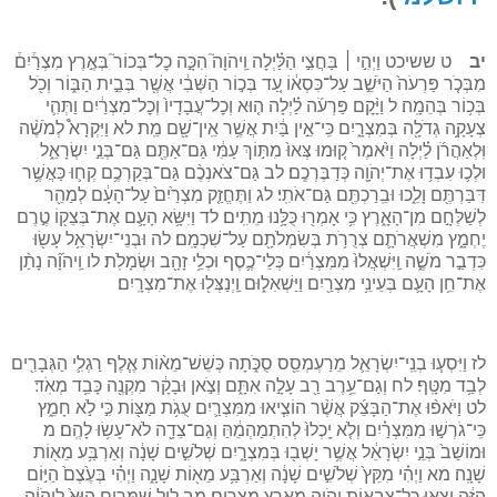
יב
ט ששיכט וַיְהִ֣י ׀ בַּחֲצִ֣י הַלַּ֗יְלָה וַֽיהֹוָה֮ הִכָּ֣ה כׇל־בְּכוֹר֮ בְּאֶ֣רֶץ מִצְרַ֒יִם֒
מִבְּכֹ֤ר פַּרְעֹה֙ הַיֹּשֵׁ֣ב עַל־כִּסְא֔וֹ עַ֚ד בְּכ֣וֹר הַשְּׁבִ֔י אֲשֶׁ֖ר בְּבֵ֣ית הַבּ֑וֹר וְכֹ֖ל
בְּכ֥וֹר בְּהֵמָֽה׃ ל וַיָּ֨קׇם פַּרְעֹ֜ה לַ֗יְלָה ה֤וּא וְכׇל־עֲבָדָיו֙ וְכׇל־מִצְרַ֔יִם וַתְּהִ֛י
צְעָקָ֥ה גְדֹלָ֖ה בְּמִצְרָ֑יִם כִּֽי־אֵ֣ין בַּ֔יִת אֲשֶׁ֥ר אֵֽין־שָׁ֖ם מֵֽת׃ לא וַיִּקְרָא֩ לְמֹשֶׁ֨ה
וּֽלְאַהֲרֹ֜ן לַ֗יְלָה וַיֹּ֙אמֶר֙ ק֤וּמוּ צְּאוּ֙ מִתּ֣וֹךְ עַמִּ֔י גַּם־אַתֶּ֖ם גַּם־בְּנֵ֣י יִשְׂרָאֵ֑ל
וּלְכ֛וּ עִבְד֥וּ אֶת־יְהֹוָ֖ה כְּדַבֶּרְכֶֽם׃ לב גַּם־צֹאנְכֶ֨ם גַּם־בְּקַרְכֶ֥ם קְח֛וּ כַּאֲשֶׁ֥ר
דִּבַּרְתֶּ֖ם וָלֵ֑כוּ וּבֵֽרַכְתֶּ֖ם גַּם־אֹתִֽי׃ לג וַתֶּחֱזַ֤ק מִצְרַ֙יִם֙ עַל־הָעָ֔ם לְמַהֵ֖ר
לְשַׁלְּחָ֣ם מִן־הָאָ֑רֶץ כִּ֥י אָמְר֖וּ כֻּלָּ֥נוּ מֵתִֽים׃ לד וַיִּשָּׂ֥א הָעָ֛ם אֶת־בְּצֵק֖וֹ טֶ֣רֶם
יֶחְמָ֑ץ מִשְׁאֲרֹתָ֛ם צְרֻרֹ֥ת בְּשִׂמְלֹתָ֖ם עַל־שִׁכְמָֽם׃ לה וּבְנֵי־יִשְׂרָאֵ֥ל עָשׂ֖וּ
כִּדְבַ֣ר מֹשֶׁ֑ה וַֽיִּשְׁאֲלוּ֙ מִמִּצְרַ֔יִם כְּלֵי־כֶ֛סֶף וּכְלֵ֥י זָהָ֖ב וּשְׂמָלֹֽת׃ לו וַֽיהֹוָ֞ה נָתַ֨ן
אֶת־חֵ֥ן הָעָ֛ם בְּעֵינֵ֥י מִצְרַ֖יִם וַיַּשְׁאִל֑וּם וַֽיְנַצְּל֖וּ אֶת־מִצְרָֽיִם׃
לז וַיִּסְע֧וּ בְנֵֽי־יִשְׂרָאֵ֛ל מֵרַעְמְסֵ֖ס סֻכֹּ֑תָה כְּשֵׁשׁ־מֵא֨וֹת אֶ֧לֶף רַגְלִ֛י הַגְּבָרִ֖ים
לְבַ֥ד מִטָּֽף׃ לח וְגַם־עֵ֥רֶב רַ֖ב עָלָ֣ה אִתָּ֑ם וְצֹ֣אן וּבָקָ֔ר מִקְנֶ֖ה כָּבֵ֥ד מְאֹֽד׃
לט וַיֹּאפ֨וּ אֶת־הַבָּצֵ֜ק אֲשֶׁ֨ר הוֹצִ֧יאוּ מִמִּצְרַ֛יִם עֻגֹ֥ת מַצּ֖וֹת כִּ֣י לֹ֣א חָמֵ֑ץ
כִּֽי־גֹרְשׁ֣וּ מִמִּצְרַ֗יִם וְלֹ֤א יָֽכְלוּ֙ לְהִתְמַהְמֵ֔הַּ וְגַם־צֵדָ֖ה לֹא־עָשׂ֥וּ לָהֶֽם׃ מ
וּמוֹשַׁב֙ בְּנֵ֣י יִשְׂרָאֵ֔ל אֲשֶׁ֥ר יָשְׁב֖וּ בְּמִצְרָ֑יִם שְׁלֹשִׁ֣ים שָׁנָ֔ה וְאַרְבַּ֥ע מֵא֖וֹת
שָׁנָֽה׃ מא וַיְהִ֗י מִקֵּץ֙ שְׁלֹשִׁ֣ים שָׁנָ֔ה וְאַרְבַּ֥ע מֵא֖וֹת שָׁנָ֑ה וַיְהִ֗י בְּעֶ֙צֶם֙ הַיּ֣וֹם
הַזֶּ֔ה יָ֥צְא֛וּ כׇּל־צִבְא֥וֹת יְהֹוָ֖ה מֵאֶ֥רֶץ מִצְרָֽיִם׃ מב לֵ֣יל שִׁמֻּרִ֥ים הוּא֙ לַֽיהֹוָ֔ה