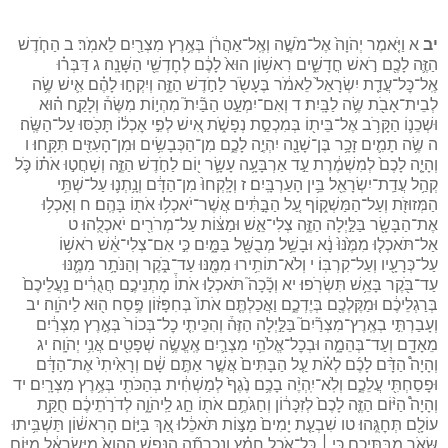
יב
א וַיֹּ֤אמֶר יְהֹוָה֙ אֶל־מֹשֶׁ֣ה וְאֶֽל־אַהֲרֹ֔ן בְּאֶ֥רֶץ מִצְרַ֖יִם לֵאמֹֽר׃ ב הַחֹ֧דֶשׁ
הַזֶּ֛ה לָכֶ֖ם רֹ֣אשׁ חֳדָשִׁ֑ים רִאשׁ֥וֹן הוּא֙ לָכֶ֔ם לְחׇדְשֵׁ֖י הַשָּׁנָֽה׃ ג דַּבְּר֗וּ
אֶֽל־כׇּל־עֲדַ֤ת יִשְׂרָאֵל֙ לֵאמֹ֔ר בֶּעָשֹׂ֖ר לַחֹ֣דֶשׁ הַזֶּ֑ה וְיִקְח֣וּ לָהֶ֗ם אִ֛ישׁ שֶׂ֥ה
לְבֵית־אָבֹ֖ת שֶׂ֥ה לַבָּֽיִת׃ ד וְאִם־יִמְעַ֣ט הַבַּ֘יִת֮ מִהְי֣וֹת מִשֶּׂה֒ וְלָקַ֣ח ה֗וּא
וּשְׁכֵנ֛וֹ הַקָּרֹ֥ב אֶל־בֵּית֖וֹ בְּמִכְסַ֣ת נְפָשֹׁ֑ת אִ֚ישׁ לְפִ֣י אׇכְל֔וֹ תָּכֹ֖סּוּ עַל־הַשֶּֽׂה׃
ה שֶׂ֥ה תָמִ֛ים זָכָ֥ר בֶּן־שָׁנָ֖ה יִהְיֶ֣ה לָכֶ֑ם מִן־הַכְּבָשִׂ֥ים וּמִן־הָעִזִּ֖ים תִּקָּֽחוּ׃ ו
וְהָיָ֤ה לָכֶם֙ לְמִשְׁמֶ֔רֶת עַ֣ד אַרְבָּעָ֥ה עָשָׂ֛ר י֖וֹם לַחֹ֣דֶשׁ הַזֶּ֑ה וְשָׁחֲט֣וּ אֹת֗וֹ כֹּ֛ל
קְהַ֥ל עֲדַֽת־יִשְׂרָאֵ֖ל בֵּ֥ין הָעַרְבָּֽיִם׃ ז וְלָֽקְחוּ֙ מִן־הַדָּ֔ם וְנָ֥תְנ֛וּ עַל־שְׁתֵּ֥י
הַמְּזוּזֹ֖ת וְעַל־הַמַּשְׁק֑וֹף עַ֚ל הַבָּ֣תִּ֔ים אֲשֶׁר־יֹאכְל֥וּ אֹת֖וֹ בָּהֶֽם׃ ח וְאָכְל֥וּ
אֶת־הַבָּשָׂ֖ר בַּלַּ֣יְלָה הַזֶּ֑ה צְלִי־אֵ֣שׁ וּמַצּ֔וֹת עַל־מְרֹרִ֖ים יֹאכְלֻֽהוּ׃ ט
אַל־תֹּאכְל֤וּ מִמֶּ֙נּוּ֙ נָ֔א וּבָשֵׁ֥ל מְבֻשָּׁ֖ל בַּמָּ֑יִם כִּ֣י אִם־צְלִי־אֵ֔שׁ רֹאשׁ֥וֹ
עַל־כְּרָעָ֖יו וְעַל־קִרְבּֽוֹ׃ י וְלֹא־תוֹתִ֥ירוּ מִמֶּ֖נּוּ עַד־בֹּ֑קֶר וְהַנֹּתָ֥ר מִמֶּ֛נּוּ
עַד־בֹּ֖קֶר בָּאֵ֥שׁ תִּשְׂרֹֽפוּ׃ יא וְכָ֘כָה֮ תֹּאכְל֣וּ אֹתוֹ֒ מׇתְנֵיכֶ֣ם חֲגֻרִ֔ים נַֽעֲלֵיכֶם֙
בְּרַגְלֵיכֶ֔ם וּמַקֶּלְכֶ֖ם בְּיֶדְכֶ֑ם וַאֲכַלְתֶּ֤ם אֹתוֹ֙ בְּחִפָּז֔וֹן פֶּ֥סַח ה֖וּא לַיהֹוָֽה׃ יב
וְעָבַרְתִּ֣י בְאֶֽרֶץ־מִצְרַ֘יִם֮ בַּלַּ֣יְלָה הַזֶּה֒ וְהִכֵּיתִ֤י כׇל־בְּכוֹר֙ בְּאֶ֣רֶץ מִצְרַ֔יִם
מֵאָדָ֖ם וְעַד־בְּהֵמָ֑ה וּבְכׇל־אֱלֹהֵ֥י מִצְרַ֛יִם אֶֽעֱשֶׂ֥ה שְׁפָטִ֖ים אֲנִ֥י יְהֹוָֽה׃ יג
וְהָיָה֩ הַדָּ֨ם לָכֶ֜ם לְאֹ֗ת עַ֤ל הַבָּתִּים֙ אֲשֶׁ֣ר אַתֶּ֣ם שָׁ֔ם וְרָאִ֙יתִי֙ אֶת־הַדָּ֔ם
וּפָסַחְתִּ֖י עֲלֵכֶ֑ם וְלֹֽא־יִֽהְיֶ֨ה בָכֶ֥ם נֶ֙גֶף֙ לְמַשְׁחִ֔ית בְּהַכֹּתִ֖י בְּאֶ֥רֶץ מִצְרָֽיִם׃ יד
וְהָיָה֩ הַיּ֨וֹם הַזֶּ֤ה לָכֶם֙ לְזִכָּר֔וֹן וְחַגֹּתֶ֥ם אֹת֖וֹ חַ֣ג לַֽיהֹוָ֑ה לְדֹרֹ֣תֵיכֶ֔ם חֻקַּ֥ת
עוֹלָ֖ם תְּחׇגֻּֽהוּ׃ טו שִׁבְעַ֤ת יָמִים֙ מַצּ֣וֹת תֹּאכֵ֔לוּ אַ֚ךְ בַּיּ֣וֹם הָרִאשׁ֔וֹן תַּשְׁבִּ֥יתוּ
שְּׂאֹ֖ר מִבָּתֵּיכֶ֑ם כִּ֣י ׀ כׇּל־אֹכֵ֣ל חָמֵ֗ץ וְנִכְרְתָ֞ה הַנֶּ֤פֶשׁ הַהִוא֙ מִיִּשְׂרָאֵ֔ל מִיּ֥וֹם