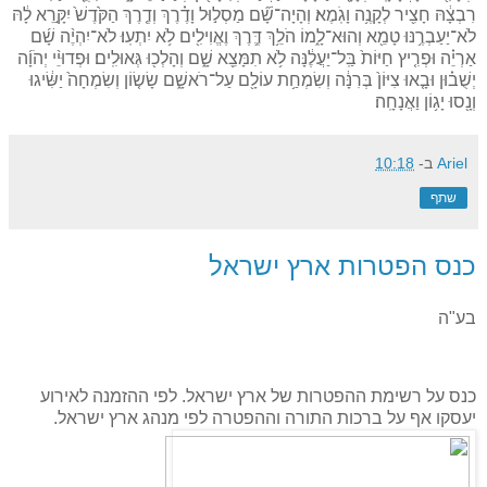
רִבְצָ֔הּ חָצִ֖יר לְקָנֶ֥ה וָגֹֽמֶא׃ וְהָיָה־שָׁ֞ם מַסְל֣וּל וָדֶ֗רֶךְ וְדֶ֤רֶךְ הַקֹּ֙דֶשׁ֙ יִקָּ֣רֵא לָ֔הּ
לֹא־יַעַבְרֶ֥נּוּ טָמֵ֖א וְהוּא־לָ֑מוֹ הֹלֵ֥ךְ דֶּ֛רֶךְ וֶאֱוִילִ֖ים לֹ֥א יִתְעֽוּ׃ לֹא־יִהְיֶ֨ה שָׁ֜ם
אַרְיֵ֗ה וּפְרִ֤יץ חַיּוֹת֙ בַּֽל־יַעֲלֶ֔נָּה לֹ֥א תִמָּצֵ֖א שָׁ֑ם וְהָלְכ֖וּ גְּאוּלִֽים׃ וּפְדוּיֵ֨י יְהֹוָ֜ה
יְשֻׁב֗וּן וּבָ֤אוּ צִיּוֹן֙ בְּרִנָּ֔ה וְשִׂמְחַ֥ת עוֹלָ֖ם עַל־רֹאשָׁ֑ם שָׂשׂ֤וֹן וְשִׂמְחָה֙ יַשִּׂ֔יגוּ
וְנָ֖סוּ יָג֥וֹן וַאֲנָחָֽה׃
Ariel
ב-
10:18
שתף
כנס הפטרות ארץ ישראל
בע"ה
כנס על רשימת ההפטרות של ארץ ישראל. לפי ההזמנה לאירוע
יעסקו אף על ברכות התורה וההפטרה לפי מנהג ארץ ישראל.