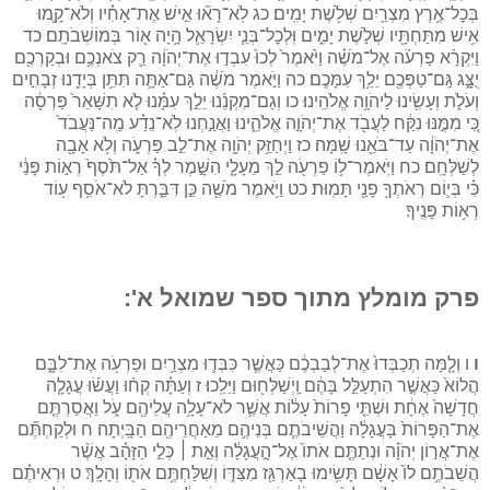
בְּכׇל־אֶ֥רֶץ מִצְרַ֖יִם שְׁלֹ֥שֶׁת יָמִֽים׃ כג לֹֽא־רָא֞וּ אִ֣ישׁ אֶת־אָחִ֗יו וְלֹא־קָ֛מוּ
אִ֥ישׁ מִתַּחְתָּ֖יו שְׁלֹ֣שֶׁת יָמִ֑ים וּֽלְכׇל־בְּנֵ֧י יִשְׂרָאֵ֛ל הָ֥יָה א֖וֹר בְּמוֹשְׁבֹתָֽם׃ כד
וַיִּקְרָ֨א פַרְעֹ֜ה אֶל־מֹשֶׁ֗ה וַיֹּ֙אמֶר֙ לְכוּ֙ עִבְד֣וּ אֶת־יְהֹוָ֔ה רַ֛ק צֹאנְכֶ֥ם וּבְקַרְכֶ֖ם
יֻצָּ֑ג גַּֽם־טַפְּכֶ֖ם יֵלֵ֥ךְ עִמָּכֶֽם׃ כה וַיֹּ֣אמֶר מֹשֶׁ֔ה גַּם־אַתָּ֛ה תִּתֵּ֥ן בְּיָדֵ֖נוּ זְבָחִ֣ים
וְעֹלֹ֑ת וְעָשִׂ֖ינוּ לַיהֹוָ֥ה אֱלֹהֵֽינוּ׃ כו וְגַם־מִקְנֵ֜נוּ יֵלֵ֣ךְ עִמָּ֗נוּ לֹ֤א תִשָּׁאֵר֙ פַּרְסָ֔ה
כִּ֚י מִמֶּ֣נּוּ נִקַּ֔ח לַעֲבֹ֖ד אֶת־יְהֹוָ֣ה אֱלֹהֵ֑ינוּ וַאֲנַ֣חְנוּ לֹֽא־נֵדַ֗ע מַֽה־נַּעֲבֹד֙
אֶת־יְהֹוָ֔ה עַד־בֹּאֵ֖נוּ שָֽׁמָּה׃ כז וַיְחַזֵּ֥ק יְהֹוָ֖ה אֶת־לֵ֣ב פַּרְעֹ֑ה וְלֹ֥א אָבָ֖ה
לְשַׁלְּחָֽם׃ כח וַיֹּֽאמֶר־ל֥וֹ פַרְעֹ֖ה לֵ֣ךְ מֵעָלָ֑י הִשָּׁ֣מֶר לְךָ֗ אַל־תֹּ֙סֶף֙ רְא֣וֹת פָּנַ֔י
כִּ֗י בְּי֛וֹם רְאֹתְךָ֥ פָנַ֖י תָּמֽוּת׃ כט וַיֹּ֥אמֶר מֹשֶׁ֖ה כֵּ֣ן דִּבַּ֑רְתָּ לֹא־אֹסִ֥ף ע֖וֹד
רְא֥וֹת פָּנֶֽיךָ׃
פרק מומלץ מתוך ספר שמואל א':
ו
ו וְלָ֤מָּה תְכַבְּדוּ֙ אֶת־לְבַבְכֶ֔ם כַּאֲשֶׁ֧ר כִּבְּד֛וּ מִצְרַ֥יִם וּפַרְעֹ֖ה אֶת־לִבָּ֑ם
הֲלוֹא֙ כַּאֲשֶׁ֣ר הִתְעַלֵּ֣ל בָּהֶ֔ם וַֽיְשַׁלְּח֖וּם וַיֵּלֵֽכוּ׃ ז וְעַתָּ֗ה קְח֨וּ וַעֲשׂ֜וּ עֲגָלָ֤ה
חֲדָשָׁה֙ אֶחָ֔ת וּשְׁתֵּ֤י פָרוֹת֙ עָל֔וֹת אֲשֶׁ֛ר לֹא־עָלָ֥ה עֲלֵיהֶ֖ם עֹ֑ל וַאֲסַרְתֶּ֤ם
אֶת־הַפָּרוֹת֙ בָּעֲגָלָ֔ה וַהֲשֵׁיבֹתֶ֧ם בְּנֵיהֶ֛ם מֵאַחֲרֵיהֶ֖ם הַבָּֽיְתָה׃ ח וּלְקַחְתֶּ֞ם
אֶת־אֲר֣וֹן יְהֹוָ֗ה וּנְתַתֶּ֤ם אֹתוֹ֙ אֶל־הָ֣עֲגָלָ֔ה וְאֵ֣ת ׀ כְּלֵ֣י הַזָּהָ֗ב אֲשֶׁ֨ר
הֲשֵׁבֹתֶ֥ם לוֹ֙ אָשָׁ֔ם תָּשִׂ֥ימוּ בָאַרְגַּ֖ז מִצִּדּ֑וֹ וְשִׁלַּחְתֶּ֥ם אֹת֖וֹ וְהָלָֽךְ׃ ט וּרְאִיתֶ֗ם