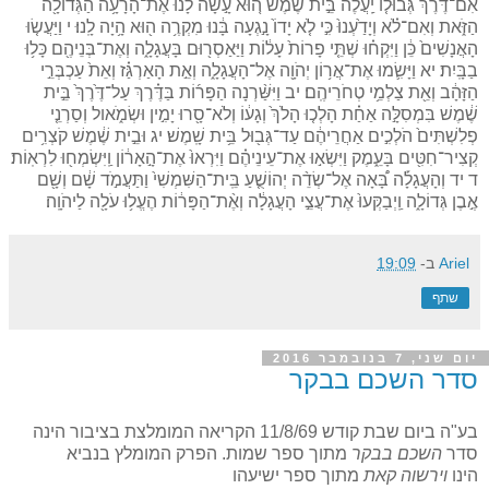
אִם־דֶּ֨רֶךְ גְּבוּל֤וֹ יַֽעֲלֶה֙ בֵּ֣ית שֶׁ֔מֶשׁ ה֚וּא עָ֣שָׂה לָ֔נוּ אֶת־הָרָעָ֥ה הַגְּדוֹלָ֖ה
הַזֹּ֑את וְאִם־לֹ֗א וְיָדַ֙עְנוּ֙ כִּ֣י לֹ֤א יָדוֹ֙ נָ֣גְעָה בָּ֔נוּ מִקְרֶ֥ה ה֖וּא הָ֥יָה לָֽנוּ׃ י וַיַּעֲשׂ֤וּ
הָאֲנָשִׁים֙ כֵּ֔ן וַיִּקְח֗וּ שְׁתֵּ֤י פָרוֹת֙ עָל֔וֹת וַיַּאַסְר֖וּם בָּעֲגָלָ֑ה וְאֶת־בְּנֵיהֶ֖ם כָּל֥וּ
בַבָּֽיִת׃ יא וַיָּשִׂ֛מוּ אֶת־אֲר֥וֹן יְהֹוָ֖ה אֶל־הָעֲגָלָ֑ה וְאֵ֣ת הָאַרְגַּ֗ז וְאֵת֙ עַכְבְּרֵ֣י
הַזָּהָ֔ב וְאֵ֖ת צַלְמֵ֥י טְחֹרֵיהֶֽם׃ יב וַיִּשַּׁ֨רְנָה הַפָּר֜וֹת בַּדֶּ֗רֶךְ עַל־דֶּ֙רֶךְ֙ בֵּ֣ית
שֶׁ֔מֶשׁ בִּמְסִלָּ֣ה אַחַ֗ת הָלְכ֤וּ הָלֹךְ֙ וְגָע֔וֹ וְלֹא־סָ֖רוּ יָמִ֣ין וּשְׂמֹ֑אול וְסַרְנֵ֤י
פְלִשְׁתִּים֙ הֹלְכִ֣ים אַחֲרֵיהֶ֔ם עַד־גְּב֖וּל בֵּ֥ית שָֽׁמֶשׁ׃ יג וּבֵ֣ית שֶׁ֔מֶשׁ קֹצְרִ֥ים
קְצִיר־חִטִּ֖ים בָּעֵ֑מֶק וַיִּשְׂא֣וּ אֶת־עֵינֵיהֶ֗ם וַיִּרְאוּ֙ אֶת־הָ֣אָר֔וֹן וַֽיִּשְׂמְח֖וּ לִרְאֽוֹת׃
ד יד וְהָעֲגָלָ֡ה בָּ֠אָה אֶל־שְׂדֵ֨ה יְהוֹשֻׁ֤עַ בֵּֽית־הַשִּׁמְשִׁי֙ וַתַּעֲמֹ֣ד שָׁ֔ם וְשָׁ֖ם
אֶ֣בֶן גְּדוֹלָ֑ה וַֽיְבַקְּעוּ֙ אֶת־עֲצֵ֣י הָעֲגָלָ֔ה וְאֶ֨ת־הַפָּר֔וֹת הֶעֱל֥וּ עֹלָ֖ה לַיהֹוָֽה׃
Ariel
ב-
19:09
שתף
יום שני, 7 בנובמבר 2016
סדר השכם בבקר
בע"ה ביום שבת קודש 11/8/69 הקריאה המומלצת בציבור הינה
סדר
השכם בבקר
מתוך ספר שמות. הפרק המומלץ בנביא
הינו
וירשוה קאת
מתוך ספר ישיעהו