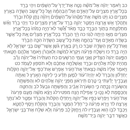
כב וַיֹּ֨אמֶר יְהֹוָ֜ה אֶל־מֹשֶׁ֗ה נְטֵ֤ה אֶת־יָֽדְךָ֙ עַל־הַשָּׁמַ֔יִם וִיהִ֥י בָרָ֖ד
בְּכׇל־אֶ֣רֶץ מִצְרָ֑יִם עַל־הָאָדָ֣ם וְעַל־הַבְּהֵמָ֗ה וְעַ֛ל כׇּל־עֵ֥שֶׂב הַשָּׂדֶ֖ה בְּאֶ֥רֶץ
מִצְרָֽיִם׃ כג וַיֵּ֨ט מֹשֶׁ֣ה אֶת־מַטֵּ֘הוּ֮ עַל־הַשָּׁמַ֒יִם֒ וַֽיהֹוָ֗ה נָתַ֤ן קֹלֹת֙ וּבָרָ֔ד
וַתִּ֥הֲלַךְ אֵ֖שׁ אָ֑רְצָה וַיַּמְטֵ֧ר יְהֹוָ֛ה בָּרָ֖ד עַל־אֶ֥רֶץ מִצְרָֽיִם׃ כד וַיְהִ֣י בָרָ֔ד וְאֵ֕שׁ
מִתְלַקַּ֖חַת בְּת֣וֹךְ הַבָּרָ֑ד כָּבֵ֣ד מְאֹ֔ד אֲ֠שֶׁ֠ר לֹֽא־הָיָ֤ה כָמֹ֙הוּ֙ בְּכׇל־אֶ֣רֶץ
מִצְרַ֔יִם מֵאָ֖ז הָיְתָ֥ה לְגֽוֹי׃ כה וַיַּ֨ךְ הַבָּרָ֜ד בְּכׇל־אֶ֣רֶץ מִצְרַ֗יִם אֵ֚ת כׇּל־אֲשֶׁ֣ר
בַּשָּׂדֶ֔ה מֵאָדָ֖ם וְעַד־בְּהֵמָ֑ה וְאֵ֨ת כׇּל־עֵ֤שֶׂב הַשָּׂדֶה֙ הִכָּ֣ה הַבָּרָ֔ד
וְאֶת־כׇּל־עֵ֥ץ הַשָּׂדֶ֖ה שִׁבֵּֽר׃ כו רַ֚ק בְּאֶ֣רֶץ גֹּ֔שֶׁן אֲשֶׁר־שָׁ֖ם בְּנֵ֣י יִשְׂרָאֵ֑ל לֹ֥א
הָיָ֖ה בָּרָֽד׃ כז וַיִּשְׁלַ֣ח פַּרְעֹ֗ה וַיִּקְרָא֙ לְמֹשֶׁ֣ה וּֽלְאַהֲרֹ֔ן וַיֹּ֥אמֶר אֲלֵהֶ֖ם חָטָ֣אתִי
הַפָּ֑עַם יְהֹוָה֙ הַצַּדִּ֔יק וַאֲנִ֥י וְעַמִּ֖י הָרְשָׁעִֽים׃ כח הַעְתִּ֙ירוּ֙ אֶל־יְהֹוָ֔ה וְרַ֕ב
מִֽהְיֹ֛ת קֹלֹ֥ת אֱלֹהִ֖ים וּבָרָ֑ד וַאֲשַׁלְּחָ֣ה אֶתְכֶ֔ם וְלֹ֥א תֹסִפ֖וּן לַעֲמֹֽד׃ כט
וַיֹּ֤אמֶר אֵלָיו֙ מֹשֶׁ֔ה כְּצֵאתִי֙ אֶת־הָעִ֔יר אֶפְרֹ֥שׂ אֶת־כַּפַּ֖י אֶל־יְהֹוָ֑ה הַקֹּל֣וֹת
יֶחְדָּל֗וּן וְהַבָּרָד֙ לֹ֣א יִֽהְיֶה־ע֔וֹד לְמַ֣עַן תֵּדַ֔ע כִּ֥י לַיהֹוָ֖ה הָאָֽרֶץ׃ ל וְאַתָּ֖ה
וַעֲבָדֶ֑יךָ יָדַ֕עְתִּי כִּ֚י טֶ֣רֶם תִּֽירְא֔וּן מִפְּנֵ֖י יְהֹוָ֥ה אֱלֹהִֽים׃ לא וְהַפִּשְׁתָּ֥ה
וְהַשְּׂעֹרָ֖ה נֻכָּ֑תָה כִּ֤י הַשְּׂעֹרָה֙ אָבִ֔יב וְהַפִּשְׁתָּ֖ה גִּבְעֹֽל׃ לב וְהַחִטָּ֥ה
וְהַכֻּסֶּ֖מֶת לֹ֣א נֻכּ֑וּ כִּ֥י אֲפִילֹ֖ת הֵֽנָּה׃ מפטירלג וַיֵּצֵ֨א מֹשֶׁ֜ה מֵעִ֤ם פַּרְעֹה֙
אֶת־הָעִ֔יר וַיִּפְרֹ֥שׂ כַּפָּ֖יו אֶל־יְהֹוָ֑ה וַֽיַּחְדְּל֤וּ הַקֹּלוֹת֙ וְהַבָּרָ֔ד וּמָטָ֖ר לֹא־נִתַּ֥ךְ
אָֽרְצָה׃ לד וַיַּ֣רְא פַּרְעֹ֗ה כִּֽי־חָדַ֨ל הַמָּטָ֧ר וְהַבָּרָ֛ד וְהַקֹּלֹ֖ת וַיֹּ֣סֶף לַחֲטֹ֑א
וַיַּכְבֵּ֥ד לִבּ֖וֹ ה֥וּא וַעֲבָדָֽיו׃ לה וַֽיֶּחֱזַק֙ לֵ֣ב פַּרְעֹ֔ה וְלֹ֥א שִׁלַּ֖ח אֶת־בְּנֵ֣י יִשְׂרָאֵ֑ל
כַּאֲשֶׁ֛ר דִּבֶּ֥ר יְהֹוָ֖ה בְּיַד־מֹשֶֽׁה׃