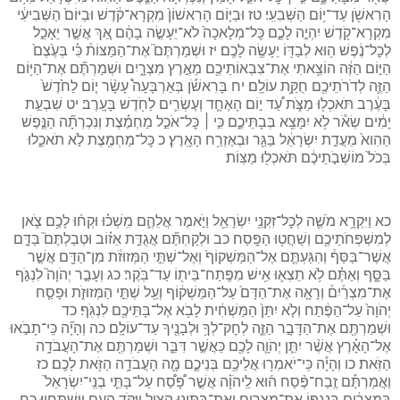
הָרִאשֹׁ֖ן עַד־י֥וֹם הַשְּׁבִעִֽי׃ טז וּבַיּ֤וֹם הָרִאשׁוֹן֙ מִקְרָא־קֹ֔דֶשׁ וּבַיּוֹם֙ הַשְּׁבִיעִ֔י
מִקְרָא־קֹ֖דֶשׁ יִהְיֶ֣ה לָכֶ֑ם כׇּל־מְלָאכָה֙ לֹא־יֵעָשֶׂ֣ה בָהֶ֔ם אַ֚ךְ אֲשֶׁ֣ר יֵאָכֵ֣ל
לְכׇל־נֶ֔פֶשׁ ה֥וּא לְבַדּ֖וֹ יֵעָשֶׂ֥ה לָכֶֽם׃ יז וּשְׁמַרְתֶּם֮ אֶת־הַמַּצּוֹת֒ כִּ֗י בְּעֶ֙צֶם֙
הַיּ֣וֹם הַזֶּ֔ה הוֹצֵ֥אתִי אֶת־צִבְאוֹתֵיכֶ֖ם מֵאֶ֣רֶץ מִצְרָ֑יִם וּשְׁמַרְתֶּ֞ם אֶת־הַיּ֥וֹם
הַזֶּ֛ה לְדֹרֹתֵיכֶ֖ם חֻקַּ֥ת עוֹלָֽם׃ יח בָּרִאשֹׁ֡ן בְּאַרְבָּעָה֩ עָשָׂ֨ר י֤וֹם לַחֹ֙דֶשׁ֙
בָּעֶ֔רֶב תֹּאכְל֖וּ מַצֹּ֑ת עַ֠ד י֣וֹם הָאֶחָ֧ד וְעֶשְׂרִ֛ים לַחֹ֖דֶשׁ בָּעָֽרֶב׃ יט שִׁבְעַ֣ת
יָמִ֔ים שְׂאֹ֕ר לֹ֥א יִמָּצֵ֖א בְּבָתֵּיכֶ֑ם כִּ֣י ׀ כׇּל־אֹכֵ֣ל מַחְמֶ֗צֶת וְנִכְרְתָ֞ה הַנֶּ֤פֶשׁ
הַהִוא֙ מֵעֲדַ֣ת יִשְׂרָאֵ֔ל בַּגֵּ֖ר וּבְאֶזְרַ֥ח הָאָֽרֶץ׃ כ כׇּל־מַחְמֶ֖צֶת לֹ֣א תֹאכֵ֑לוּ
בְּכֹל֙ מוֹשְׁבֹ֣תֵיכֶ֔ם תֹּאכְל֖וּ מַצּֽוֹת׃
כא וַיִּקְרָ֥א מֹשֶׁ֛ה לְכׇל־זִקְנֵ֥י יִשְׂרָאֵ֖ל וַיֹּ֣אמֶר אֲלֵהֶ֑ם מִֽשְׁכ֗וּ וּקְח֨וּ לָכֶ֥ם צֹ֛אן
לְמִשְׁפְּחֹתֵיכֶ֖ם וְשַׁחֲט֥וּ הַפָּֽסַח׃ כב וּלְקַחְתֶּ֞ם אֲגֻדַּ֣ת אֵז֗וֹב וּטְבַלְתֶּם֮ בַּדָּ֣ם
אֲשֶׁר־בַּסַּף֒ וְהִגַּעְתֶּ֤ם אֶל־הַמַּשְׁקוֹף֙ וְאֶל־שְׁתֵּ֣י הַמְּזוּזֹ֔ת מִן־הַדָּ֖ם אֲשֶׁ֣ר
בַּסָּ֑ף וְאַתֶּ֗ם לֹ֥א תֵצְא֛וּ אִ֥ישׁ מִפֶּֽתַח־בֵּית֖וֹ עַד־בֹּֽקֶר׃ כג וְעָבַ֣ר יְהֹוָה֮ לִנְגֹּ֣ף
אֶת־מִצְרַ֒יִם֒ וְרָאָ֤ה אֶת־הַדָּם֙ עַל־הַמַּשְׁק֔וֹף וְעַ֖ל שְׁתֵּ֣י הַמְּזוּזֹ֑ת וּפָסַ֤ח
יְהֹוָה֙ עַל־הַפֶּ֔תַח וְלֹ֤א יִתֵּן֙ הַמַּשְׁחִ֔ית לָבֹ֥א אֶל־בָּתֵּיכֶ֖ם לִנְגֹּֽף׃ כד
וּשְׁמַרְתֶּ֖ם אֶת־הַדָּבָ֣ר הַזֶּ֑ה לְחׇק־לְךָ֥ וּלְבָנֶ֖יךָ עַד־עוֹלָֽם׃ כה וְהָיָ֞ה כִּֽי־תָבֹ֣אוּ
אֶל־הָאָ֗רֶץ אֲשֶׁ֨ר יִתֵּ֧ן יְהֹוָ֛ה לָכֶ֖ם כַּאֲשֶׁ֣ר דִּבֵּ֑ר וּשְׁמַרְתֶּ֖ם אֶת־הָעֲבֹדָ֥ה
הַזֹּֽאת׃ כו וְהָיָ֕ה כִּֽי־יֹאמְר֥וּ אֲלֵיכֶ֖ם בְּנֵיכֶ֑ם מָ֛ה הָעֲבֹדָ֥ה הַזֹּ֖את לָכֶֽם׃ כז
וַאֲמַרְתֶּ֡ם זֶֽבַח־פֶּ֨סַח ה֜וּא לַֽיהֹוָ֗ה אֲשֶׁ֣ר פָּ֠סַ֠ח עַל־בָּתֵּ֤י בְנֵֽי־יִשְׂרָאֵל֙
בְּמִצְרַ֔יִם בְּנׇגְפּ֥וֹ אֶת־מִצְרַ֖יִם וְאֶת־בָּתֵּ֣ינוּ הִצִּ֑יל וַיִּקֹּ֥ד הָעָ֖ם וַיִּֽשְׁתַּחֲוֽוּ׃ כח