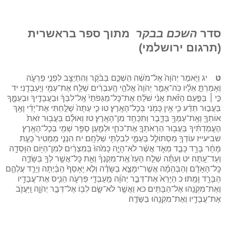
סדר
השכם בבקר
מתוך ספר בראשרית
(תרגום ירושלמי)
ט
יג וַיֹּ֤אמֶר יְהֹוָה֙ אֶל־מֹשֶׁ֔ה הַשְׁכֵּ֣ם בַּבֹּ֔קֶר וְהִתְיַצֵּ֖ב לִפְנֵ֣י פַרְעֹ֑ה
וְאָמַרְתָּ֣ אֵלָ֗יו כֹּֽה־אָמַ֤ר יְהֹוָה֙ אֱלֹהֵ֣י הָֽעִבְרִ֔ים שַׁלַּ֥ח אֶת־עַמִּ֖י וְיַֽעַבְדֻֽנִי׃ יד
כִּ֣י ׀ בַּפַּ֣עַם הַזֹּ֗את אֲנִ֨י שֹׁלֵ֜חַ אֶת־כׇּל־מַגֵּפֹתַי֙ אֶֽל־לִבְּךָ֔ וּבַעֲבָדֶ֖יךָ וּבְעַמֶּ֑ךָ
בַּעֲב֣וּר תֵּדַ֔ע כִּ֛י אֵ֥ין כָּמֹ֖נִי בְּכׇל־הָאָֽרֶץ׃ טו כִּ֤י עַתָּה֙ שָׁלַ֣חְתִּי אֶת־יָדִ֔י וָאַ֥ךְ
אוֹתְךָ֛ וְאֶֽת־עַמְּךָ֖ בַּדָּ֑בֶר וַתִּכָּחֵ֖ד מִן־הָאָֽרֶץ׃ טז וְאוּלָ֗ם בַּעֲב֥וּר זֹאת֙
הֶעֱמַדְתִּ֔יךָ בַּעֲב֖וּר הַרְאֹתְךָ֣ אֶת־כֹּחִ֑י וּלְמַ֛עַן סַפֵּ֥ר שְׁמִ֖י בְּכׇל־הָאָֽרֶץ׃
שביעייז עוֹדְךָ֖ מִסְתּוֹלֵ֣ל בְּעַמִּ֑י לְבִלְתִּ֖י שַׁלְּחָֽם׃ יח הִנְנִ֤י מַמְטִיר֙ כָּעֵ֣ת
מָחָ֔ר בָּרָ֖ד כָּבֵ֣ד מְאֹ֑ד אֲשֶׁ֨ר לֹא־הָיָ֤ה כָמֹ֙הוּ֙ בְּמִצְרַ֔יִם לְמִן־הַיּ֥וֹם הִוָּסְדָ֖ה
וְעַד־עָֽתָּה׃ יט וְעַתָּ֗ה שְׁלַ֤ח הָעֵז֙ אֶֽת־מִקְנְךָ֔ וְאֵ֛ת כׇּל־אֲשֶׁ֥ר לְךָ֖ בַּשָּׂדֶ֑ה
כׇּל־הָאָדָ֨ם וְהַבְּהֵמָ֜ה אֲשֶֽׁר־יִמָּצֵ֣א בַשָּׂדֶ֗ה וְלֹ֤א יֵֽאָסֵף֙ הַבַּ֔יְתָה וְיָרַ֧ד עֲלֵהֶ֛ם
הַבָּרָ֖ד וָמֵֽתוּ׃ כ הַיָּרֵא֙ אֶת־דְּבַ֣ר יְהֹוָ֔ה מֵֽעַבְדֵ֖י פַּרְעֹ֑ה הֵנִ֛יס אֶת־עֲבָדָ֥יו
וְאֶת־מִקְנֵ֖הוּ אֶל־הַבָּתִּֽים׃ כא וַאֲשֶׁ֥ר לֹא־שָׂ֛ם לִבּ֖וֹ אֶל־דְּבַ֣ר יְהֹוָ֑ה וַֽיַּעֲזֹ֛ב
אֶת־עֲבָדָ֥יו וְאֶת־מִקְנֵ֖הוּ בַּשָּׂדֶֽה׃