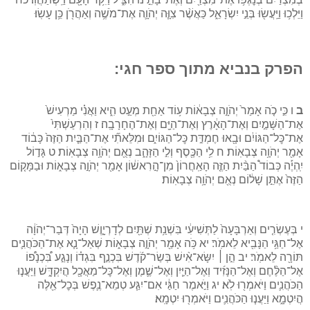
וַיֵּלְכ֥וּ וַיַּֽעֲשׂ֖וּ בְּנֵ֣י יִשְׂרָאֵ֑ל כַּאֲשֶׁ֨ר צִוָּ֧ה יְהֹוָ֛ה אֶת־מֹשֶׁ֥ה וְאַהֲרֹ֖ן כֵּ֥ן עָשֽׂוּ׃
הפרק בנביא מתוך ספר חגי:
ב
ו כִּ֣י כֹ֤ה אָמַר֙ יְהֹוָ֣ה צְבָא֔וֹת ע֥וֹד אַחַ֖ת מְעַ֣ט הִ֑יא וַאֲנִ֗י מַרְעִישׁ֙
אֶת־הַשָּׁמַ֣יִם וְאֶת־הָאָ֔רֶץ וְאֶת־הַיָּ֖ם וְאֶת־הֶחָרָבָֽה׃ ז וְהִרְעַשְׁתִּי֙
אֶת־כׇּל־הַגּוֹיִ֔ם וּבָ֖אוּ חֶמְדַּ֣ת כׇּל־הַגּוֹיִ֑ם וּמִלֵּאתִ֞י אֶת־הַבַּ֤יִת הַזֶּה֙ כָּב֔וֹד
אָמַ֖ר יְהֹוָ֥ה צְבָאֽוֹת׃ ח לִ֥י הַכֶּ֖סֶף וְלִ֣י הַזָּהָ֑ב נְאֻ֖ם יְהֹוָ֥ה צְבָאֽוֹת׃ ט גָּד֣וֹל
יִֽהְיֶ֡ה כְּבוֹד֩ הַבַּ֨יִת הַזֶּ֤ה הָאַֽחֲרוֹן֙ מִן־הָ֣רִאשׁ֔וֹן אָמַ֖ר יְהֹוָ֣ה צְבָא֑וֹת וּבַמָּק֤וֹם
הַזֶּה֙ אֶתֵּ֣ן שָׁל֔וֹם נְאֻ֖ם יְהֹוָ֥ה צְבָאֽוֹת׃
י בְּעֶשְׂרִ֤ים וְאַרְבָּעָה֙ לַתְּשִׁיעִ֔י בִּשְׁנַ֥ת שְׁתַּ֖יִם לְדָרְיָ֑וֶשׁ הָיָה֙ דְּבַר־יְהֹוָ֔ה
אֶל־חַגַּ֥י הַנָּבִ֖יא לֵאמֹֽר׃ יא כֹּ֥ה אָמַ֖ר יְהֹוָ֣ה צְבָא֑וֹת שְׁאַל־נָ֧א אֶת־הַכֹּהֲנִ֛ים
תּוֹרָ֖ה לֵאמֹֽר׃ יב הֵ֣ן ׀ יִשָּׂא־אִ֨ישׁ בְּשַׂר־קֹ֜דֶשׁ בִּכְנַ֣ף בִּגְד֗וֹ וְנָגַ֣ע בִּ֠כְנָפ֠וֹ
אֶל־הַלֶּ֨חֶם וְאֶל־הַנָּזִ֜יד וְאֶל־הַיַּ֧יִן וְאֶל־שֶׁ֛מֶן וְאֶל־כׇּל־מַאֲכָ֖ל הֲיִקְדָּ֑שׁ וַיַּעֲנ֧וּ
הַכֹּהֲנִ֛ים וַיֹּאמְר֖וּ לֹֽא׃ יג וַיֹּ֣אמֶר חַגַּ֔י אִם־יִגַּ֧ע טְמֵא־נֶ֛פֶשׁ בְּכׇל־אֵ֖לֶּה
הֲיִטְמָ֑א וַיַּעֲנ֧וּ הַכֹּהֲנִ֛ים וַיֹּאמְר֖וּ יִטְמָֽא׃