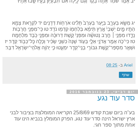
יב אָמַ֣ר שֹׁמֵ֔ר אָתָ֥ה בֹ֖קֶר וְגַם־לָ֑יְלָה אִם־תִּבְעָי֥וּן בְּעָ֖יוּ שֻׁ֥בוּ אֵתָֽיוּ׃
יג מַשָּׂ֖א בַּעְרָ֑ב בַּיַּ֤עַר בַּעְרַב֙ תָּלִ֔ינוּ אֹרְח֖וֹת דְּדָנִֽים׃ יד לִקְרַ֥את צָמֵ֖א
הֵתָ֣יוּ מָ֑יִם יֹֽשְׁבֵי֙ אֶ֣רֶץ תֵּימָ֔א בְּלַחְמ֖וֹ קִדְּמ֥וּ נֹדֵֽד׃ טו כִּֽי־מִפְּנֵ֥י חֲרָב֖וֹת
נָדָ֑דוּ מִפְּנֵ֣י ׀ חֶ֣רֶב נְטוּשָׁ֗ה וּמִפְּנֵי֙ קֶ֣שֶׁת דְּרוּכָ֔ה וּמִפְּנֵ֖י כֹּ֥בֶד מִלְחָמָֽה׃
טז כִּי־כֹ֛ה אָמַ֥ר אֲדֹנָ֖י אֵלָ֑י בְּע֤וֹד שָׁנָה֙ כִּשְׁנֵ֣י שָׂכִ֔יר וְכָלָ֖ה כׇּל־כְּב֥וֹד קֵדָֽר׃ יז
וּשְׁאָ֧ר מִסְפַּר־קֶ֛שֶׁת גִּבּוֹרֵ֥י בְנֵֽי־קֵדָ֖ר יִמְעָ֑טוּ כִּ֛י יְהֹוָ֥ה אֱלֹהֵֽי־יִשְׂרָאֵ֖ל דִּבֵּֽר׃
Ariel
ב-
08:25
שתף
יום רביעי, 23 בנובמבר 2016
סדר עוד נגע
בע"ה ביום שבת קודש 25/8/69 הקריאה המומלצת בציבור לבני
ארץ ישראל הינה סדר
עוד נגע
. הפרק המומלץ בנביא הינו
עוד
אחת
מתוך ספר חגי.