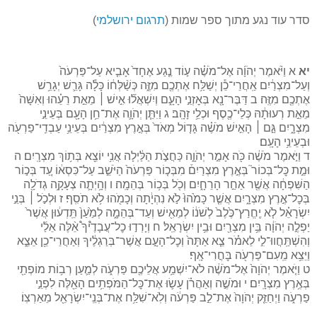
סדר עוד נגע מתוך ספר שמות (
תרגום ירושלמי
)
יא
א וַיֹּ֨אמֶר יְהֹוָ֜ה אֶל־מֹשֶׁ֗ה ע֣וֹד נֶ֤גַע אֶחָד֙ אָבִ֤יא עַל־פַּרְעֹה֙
וְעַל־מִצְרַ֔יִם אַֽחֲרֵי־כֵ֕ן יְשַׁלַּ֥ח אֶתְכֶ֖ם מִזֶּ֑ה כְּשַׁ֨לְּח֔וֹ כָּלָ֕ה גָּרֵ֛שׁ יְגָרֵ֥שׁ
אֶתְכֶ֖ם מִזֶּֽה׃ ב דַּבֶּר־נָ֖א בְּאׇזְנֵ֣י הָעָ֑ם וְיִשְׁאֲל֞וּ אִ֣ישׁ ׀ מֵאֵ֣ת רֵעֵ֗הוּ וְאִשָּׁה֙
מֵאֵ֣ת רְעוּתָ֔הּ כְּלֵי־כֶ֖סֶף וּכְלֵ֥י זָהָֽב׃ ג וַיִּתֵּ֧ן יְהֹוָ֛ה אֶת־חֵ֥ן הָעָ֖ם בְּעֵינֵ֣י
מִצְרָ֑יִם גַּ֣ם ׀ הָאִ֣ישׁ מֹשֶׁ֗ה גָּד֤וֹל מְאֹד֙ בְּאֶ֣רֶץ מִצְרַ֔יִם בְּעֵינֵ֥י עַבְדֵֽי־פַרְעֹ֖ה
וּבְעֵינֵ֥י הָעָֽם׃
ד וַיֹּ֣אמֶר מֹשֶׁ֔ה כֹּ֖ה אָמַ֣ר יְהֹוָ֑ה כַּחֲצֹ֣ת הַלַּ֔יְלָה אֲנִ֥י יוֹצֵ֖א בְּת֥וֹךְ מִצְרָֽיִם׃ ה
וּמֵ֣ת כׇּל־בְּכוֹר֮ בְּאֶ֣רֶץ מִצְרַיִם֒ מִבְּכ֤וֹר פַּרְעֹה֙ הַיֹּשֵׁ֣ב עַל־כִּסְא֔וֹ עַ֚ד בְּכ֣וֹר
הַשִּׁפְחָ֔ה אֲשֶׁ֖ר אַחַ֣ר הָרֵחָ֑יִם וְכֹ֖ל בְּכ֥וֹר בְּהֵמָֽה׃ ו וְהָ֥יְתָ֛ה צְעָקָ֥ה גְדֹלָ֖ה
בְּכׇל־אֶ֣רֶץ מִצְרָ֑יִם אֲשֶׁ֤ר כָּמֹ֙הוּ֙ לֹ֣א נִהְיָ֔תָה וְכָמֹ֖הוּ לֹ֥א תֹסִֽף׃ ז וּלְכֹ֣ל ׀ בְּנֵ֣י
יִשְׂרָאֵ֗ל לֹ֤א יֶֽחֱרַץ־כֶּ֙לֶב֙ לְשֹׁנ֔וֹ לְמֵאִ֖ישׁ וְעַד־בְּהֵמָ֑ה לְמַ֙עַן֙ תֵּֽדְע֔וּן אֲשֶׁר֙
יַפְלֶ֣ה יְהֹוָ֔ה בֵּ֥ין מִצְרַ֖יִם וּבֵ֥ין יִשְׂרָאֵֽל׃ ח וְיָרְד֣וּ כׇל־עֲבָדֶ֩יךָ֩ אֵ֨לֶּה אֵלַ֜י
וְהִשְׁתַּֽחֲווּ־לִ֣י לֵאמֹ֗ר צֵ֤א אַתָּה֙ וְכׇל־הָעָ֣ם אֲשֶׁר־בְּרַגְלֶ֔יךָ וְאַחֲרֵי־כֵ֖ן אֵצֵ֑א
וַיֵּצֵ֥א מֵֽעִם־פַּרְעֹ֖ה בׇּחֳרִי־אָֽף׃
ט וַיֹּ֤אמֶר יְהֹוָה֙ אֶל־מֹשֶׁ֔ה לֹא־יִשְׁמַ֥ע אֲלֵיכֶ֖ם פַּרְעֹ֑ה לְמַ֛עַן רְב֥וֹת מוֹפְתַ֖י
בְּאֶ֥רֶץ מִצְרָֽיִם׃ י וּמֹשֶׁ֣ה וְאַהֲרֹ֗ן עָשׂ֛וּ אֶת־כׇּל־הַמֹּפְתִ֥ים הָאֵ֖לֶּה לִפְנֵ֣י
פַרְעֹ֑ה וַיְחַזֵּ֤ק יְהֹוָה֙ אֶת־לֵ֣ב פַּרְעֹ֔ה וְלֹֽא־שִׁלַּ֥ח אֶת־בְּנֵֽי־יִשְׂרָאֵ֖ל מֵאַרְצֽוֹ׃