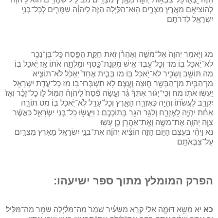
לְהוֹצִיאָ֖ם מֵאֶ֣רֶץ מִצְרָ֑יִם הֽוּא־הַלַּ֤יְלָה הַזֶּה֙ לַֽיהֹוָ֔ה שִׁמֻּרִ֛ים לְכׇל־בְּנֵ֥י
יִשְׂרָאֵ֖ל לְדֹרֹתָֽם׃
מג וַיֹּ֤אמֶר יְהֹוָה֙ אֶל־מֹשֶׁ֣ה וְאַהֲרֹ֔ן זֹ֖את חֻקַּ֣ת הַפָּ֑סַח כׇּל־בֶּן־נֵכָ֖ר
לֹא־יֹ֥אכַל בּֽוֹ׃ מד וְכׇל־עֶ֥בֶד אִ֖ישׁ מִקְנַת־כָּ֑סֶף וּמַלְתָּ֣ה אֹת֔וֹ אָ֖ז יֹ֥אכַל בּֽוֹ׃
מה תּוֹשָׁ֥ב וְשָׂכִ֖יר לֹא־יֹ֥אכַל בּֽוֹ׃ מו בְּבַ֤יִת אֶחָד֙ יֵאָכֵ֔ל לֹא־תוֹצִ֧יא
מִן־הַבַּ֛יִת מִן־הַבָּשָׂ֖ר ח֑וּצָה וְעֶ֖צֶם לֹ֥א תִשְׁבְּרוּ־בֽוֹ׃ מז כׇּל־עֲדַ֥ת יִשְׂרָאֵ֖ל
יַעֲשׂ֥וּ אֹתֽוֹ׃ מח וְכִֽי־יָג֨וּר אִתְּךָ֜ גֵּ֗ר וְעָ֣שָׂה פֶ֘סַח֮ לַיהֹוָה֒ הִמּ֧וֹל ל֣וֹ כׇל־זָכָ֗ר וְאָז֙
יִקְרַ֣ב לַעֲשֹׂת֔וֹ וְהָיָ֖ה כְּאֶזְרַ֣ח הָאָ֑רֶץ וְכׇל־עָרֵ֖ל לֹֽא־יֹ֥אכַל בּֽוֹ׃ מט תּוֹרָ֣ה
אַחַ֔ת יִהְיֶ֖ה לָֽאֶזְרָ֑ח וְלַגֵּ֖ר הַגָּ֥ר בְּתוֹכְכֶֽם׃ נ וַיַּֽעֲשׂ֖וּ כׇּל־בְּנֵ֣י יִשְׂרָאֵ֑ל כַּאֲשֶׁ֨ר
צִוָּ֧ה יְהֹוָ֛ה אֶת־מֹשֶׁ֥ה וְאֶֽת־אַהֲרֹ֖ן כֵּ֥ן עָשֽׂוּ׃
נא וַיְהִ֕י בְּעֶ֖צֶם הַיּ֣וֹם הַזֶּ֑ה הוֹצִ֨יא יְהֹוָ֜ה אֶת־בְּנֵ֧י יִשְׂרָאֵ֛ל מֵאֶ֥רֶץ מִצְרַ֖יִם
עַל־צִבְאֹתָֽם׃
הפרק המומלץ מתוך ספר ישיעהו:
כא
יא מַשָּׂ֖א דּוּמָ֑ה אֵלַי֙ קֹרֵ֣א מִשֵּׂעִ֔יר שֹׁמֵר֙ מַה־מִּלַּ֔יְלָה שֹׁמֵ֖ר מַה־מִּלֵּֽיל׃