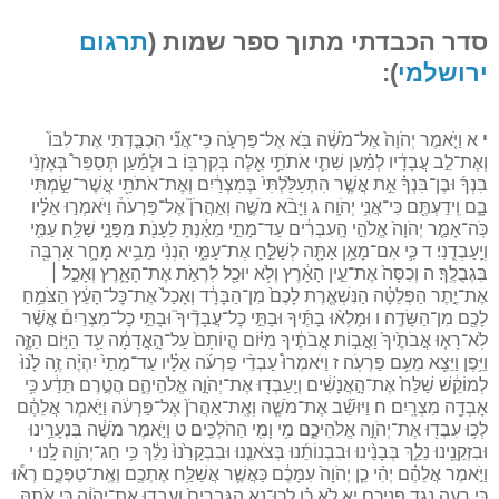
סדר הכבדתי מתוך ספר שמות (
תרגום
ירושלמי
):
י
א וַיֹּ֤אמֶר יְהֹוָה֙ אֶל־מֹשֶׁ֔ה בֹּ֖א אֶל־פַּרְעֹ֑ה כִּֽי־אֲנִ֞י הִכְבַּ֤דְתִּי אֶת־לִבּוֹ֙
וְאֶת־לֵ֣ב עֲבָדָ֔יו לְמַ֗עַן שִׁתִ֛י אֹתֹתַ֥י אֵ֖לֶּה בְּקִרְבּֽוֹ׃ ב וּלְמַ֡עַן תְּסַפֵּר֩ בְּאׇזְנֵ֨י
בִנְךָ֜ וּבֶן־בִּנְךָ֗ אֵ֣ת אֲשֶׁ֤ר הִתְעַלַּ֙לְתִּי֙ בְּמִצְרַ֔יִם וְאֶת־אֹתֹתַ֖י אֲשֶׁר־שַׂ֣מְתִּי
בָ֑ם וִֽידַעְתֶּ֖ם כִּי־אֲנִ֥י יְהֹוָֽה׃ ג וַיָּבֹ֨א מֹשֶׁ֣ה וְאַהֲרֹן֮ אֶל־פַּרְעֹה֒ וַיֹּאמְר֣וּ אֵלָ֗יו
כֹּֽה־אָמַ֤ר יְהֹוָה֙ אֱלֹהֵ֣י הָֽעִבְרִ֔ים עַד־מָתַ֣י מֵאַ֔נְתָּ לֵעָנֹ֖ת מִפָּנָ֑י שַׁלַּ֥ח עַמִּ֖י
וְיַֽעַבְדֻֽנִי׃ ד כִּ֛י אִם־מָאֵ֥ן אַתָּ֖ה לְשַׁלֵּ֣חַ אֶת־עַמִּ֑י הִנְנִ֨י מֵבִ֥יא מָחָ֛ר אַרְבֶּ֖ה
בִּגְבֻלֶֽךָ׃ ה וְכִסָּה֙ אֶת־עֵ֣ין הָאָ֔רֶץ וְלֹ֥א יוּכַ֖ל לִרְאֹ֣ת אֶת־הָאָ֑רֶץ וְאָכַ֣ל ׀
אֶת־יֶ֣תֶר הַפְּלֵטָ֗ה הַנִּשְׁאֶ֤רֶת לָכֶם֙ מִן־הַבָּרָ֔ד וְאָכַל֙ אֶת־כׇּל־הָעֵ֔ץ הַצֹּמֵ֥חַ
לָכֶ֖ם מִן־הַשָּׂדֶֽה׃ ו וּמָלְא֨וּ בָתֶּ֜יךָ וּבָתֵּ֣י כׇל־עֲבָדֶ֘יךָ֮ וּבָתֵּ֣י כׇל־מִצְרַיִם֒ אֲשֶׁ֨ר
לֹֽא־רָא֤וּ אֲבֹתֶ֙יךָ֙ וַאֲב֣וֹת אֲבֹתֶ֔יךָ מִיּ֗וֹם הֱיוֹתָם֙ עַל־הָ֣אֲדָמָ֔ה עַ֖ד הַיּ֣וֹם הַזֶּ֑ה
וַיִּ֥פֶן וַיֵּצֵ֖א מֵעִ֥ם פַּרְעֹֽה׃ ז וַיֹּאמְרוּ֩ עַבְדֵ֨י פַרְעֹ֜ה אֵלָ֗יו עַד־מָתַי֙ יִהְיֶ֨ה זֶ֥ה לָ֙נוּ֙
לְמוֹקֵ֔שׁ שַׁלַּח֙ אֶת־הָ֣אֲנָשִׁ֔ים וְיַֽעַבְד֖וּ אֶת־יְהֹוָ֣ה אֱלֹהֵיהֶ֑ם הֲטֶ֣רֶם תֵּדַ֔ע כִּ֥י
אָבְדָ֖ה מִצְרָֽיִם׃ ח וַיּוּשַׁ֞ב אֶת־מֹשֶׁ֤ה וְאֶֽת־אַהֲרֹן֙ אֶל־פַּרְעֹ֔ה וַיֹּ֣אמֶר אֲלֵהֶ֔ם
לְכ֥וּ עִבְד֖וּ אֶת־יְהֹוָ֣ה אֱלֹהֵיכֶ֑ם מִ֥י וָמִ֖י הַהֹלְכִֽים׃ ט וַיֹּ֣אמֶר מֹשֶׁ֔ה בִּנְעָרֵ֥ינוּ
וּבִזְקֵנֵ֖ינוּ נֵלֵ֑ךְ בְּבָנֵ֨ינוּ וּבִבְנוֹתֵ֜נוּ בְּצֹאנֵ֤נוּ וּבִבְקָרֵ֙נוּ֙ נֵלֵ֔ךְ כִּ֥י חַג־יְהֹוָ֖ה לָֽנוּ׃ י
וַיֹּ֣אמֶר אֲלֵהֶ֗ם יְהִ֨י כֵ֤ן יְהֹוָה֙ עִמָּכֶ֔ם כַּאֲשֶׁ֛ר אֲשַׁלַּ֥ח אֶתְכֶ֖ם וְאֶֽת־טַפְּכֶ֑ם רְא֕וּ
כִּ֥י רָעָ֖ה נֶ֥גֶד פְּנֵיכֶֽם׃ יא לֹ֣א כֵ֗ן לְכֽוּ־נָ֤א הַגְּבָרִים֙ וְעִבְד֣וּ אֶת־יְהֹוָ֔ה כִּ֥י אֹתָ֖הּ