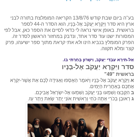
בע"ה ביום שבת קודש 13/8/76 הקריאה המומלצת בתורה לבני
ארץ היא סדר וַיִּקְרָא יַעֲקֹב אֶל-בָּנָיו, הוא הסדר ה-44 לספר
בראשית. באופן אישי נראה לי כדאי לסיים את הספר כאן, אבל לפי
המסורות ישנו עוד סדר אחד, ונדבק במחזור הראשון לסדר זה.
הפרק המומלץ בנביא הינו
ולא אתי קראת
מתוך ספר ישיעהו, פרק
קצר ומלא תקווה.
אַל-תִּירָא עַבְדִּי יַעֲקֹב, וִישֻׁרוּן בָּחַרְתִּי בוֹ.
סדר וַיִּקְרָא יַעֲקֹב אֶל-בָּנָיו
בראשית "49"
א
וַיִּקְרָא יַעֲקֹב אֶל-בָּנָיו וַיֹּאמֶר הֵאָסְפוּ וְאַגִּידָה לָכֶם אֵת אֲשֶׁר-יִקְרָא
אֶתְכֶם בְּאַחֲרִית הַיָּמִים.
ב
הִקָּבְצוּ וְשִׁמְעוּ בְּנֵי יַעֲקֹב וְשִׁמְעוּ אֶל-יִשְׂרָאֵל אֲבִיכֶם.
ג
רְאוּבֵן בְּכֹרִי אַתָּה כֹּחִי וְרֵאשִׁית אוֹנִי יֶתֶר שְׂאֵת וְיֶתֶר עָז.