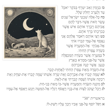
כז
בִּנְיָמִין זְאֵב יִטְרָף בַּבֹּקֶר יֹאכַל
עַד וְלָעֶרֶב יְחַלֵּק שָׁלָל.
כח
כָּל-אֵלֶּה שִׁבְטֵי יִשְׂרָאֵל שְׁנֵים
עָשָׂר וְזֹאת אֲשֶׁר-דִּבֶּר לָהֶם
אֲבִיהֶם וַיְבָרֶךְ אוֹתָם אִישׁ אֲשֶׁר
כְּבִרְכָתוֹ בֵּרַךְ אֹתָם.
כט
וַיְצַו אוֹתָם וַיֹּאמֶר אֲלֵהֶם אֲנִי
נֶאֱסָף אֶל-עַמִּי קִבְרוּ אֹתִי
אֶל-אֲבֹתָי אֶל-הַמְּעָרָה אֲשֶׁר
בִּשְׂדֵה עֶפְרוֹן הַחִתִּי.
ל
בַּמְּעָרָה אֲשֶׁר בִּשְׂדֵה הַמַּכְפֵּלָה
אֲשֶׁר עַל-פְּנֵי-מַמְרֵא בְּאֶרֶץ
כְּנָעַן אֲשֶׁר קָנָה אַבְרָהָם
אֶת-הַשָּׂדֶה מֵאֵת עֶפְרֹן הַחִתִּי לַאֲחֻזַּת-קָבֶר.
לא
שָׁמָּה קָבְרוּ אֶת-אַבְרָהָם וְאֵת שָׂרָה אִשְׁתּוֹ שָׁמָּה קָבְרוּ אֶת-יִצְחָק וְאֵת
רִבְקָה אִשְׁתּוֹ וְשָׁמָּה קָבַרְתִּי אֶת-לֵאָה.
לב
מִקְנֵה הַשָּׂדֶה וְהַמְּעָרָה אֲשֶׁר-בּוֹ מֵאֵת בְּנֵי-חֵת.
לג
וַיְכַל יַעֲקֹב לְצַוֹּת אֶת-בָּנָיו וַיֶּאֱסֹף רַגְלָיו אֶל-הַמִּטָּה וַיִּגְוַע וַיֵּאָסֶף אֶל-עַמָּיו
בראשרית "50"
א
וַיִּפֹּל יוֹסֵף עַל-פְּנֵי אָבִיו וַיֵּבְךְּ עָלָיו וַיִּשַּׁק-לוֹ.