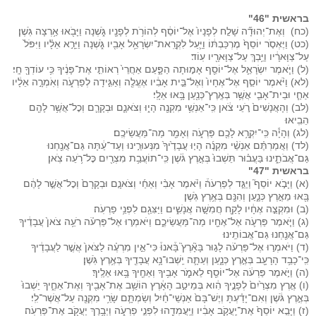
בראשית "46"
(כח) וְאֶת־יְהוּדָ֞ה שָׁלַ֤ח לְפָנָיו֙ אֶל־יוֹסֵ֔ף לְהוֹרֹ֥ת לְפָנָ֖יו גֹּ֑שְׁנָה וַיָּבֹ֖אוּ אַ֥רְצָה גֹּֽשֶׁן׃
(כט) וַיֶּאְסֹ֤ר יוֹסֵף֙ מֶרְכַּבְתּ֔וֹ וַיַּ֛עַל לִקְרַֽאת־יִשְׂרָאֵ֥ל אָבִ֖יו גֹּ֑שְׁנָה וַיֵּרָ֣א אֵלָ֗יו וַיִּפֹּל֙
עַל־צַוָּארָ֔יו וַיֵּ֥בְךְּ עַל־צַוָּארָ֖יו עֽוֹד׃
(ל) וַיֹּ֧אמֶר יִשְׂרָאֵ֛ל אֶל־יוֹסֵ֖ף אָמ֣וּתָה הַפָּ֑עַם אַחֲרֵי֙ רְאוֹתִ֣י אֶת־פָּנֶ֔יךָ כִּ֥י עוֹדְךָ֖ חָֽי׃
(לא) וַיֹּ֨אמֶר יוֹסֵ֤ף אֶל־אֶחָיו֙ וְאֶל־בֵּ֣ית אָבִ֔יו אֶעֱלֶ֖ה וְאַגִּ֣ידָה לְפַרְעֹ֑ה וְאֹֽמְרָ֣ה אֵלָ֔יו
אַחַ֧י וּבֵית־אָבִ֛י אֲשֶׁ֥ר בְּאֶֽרֶץ־כְּנַ֖עַן בָּ֥אוּ אֵלָֽי׃
(לב) וְהָאֲנָשִׁים֙ רֹ֣עֵי צֹ֔אן כִּֽי־אַנְשֵׁ֥י מִקְנֶ֖ה הָי֑וּ וְצֹאנָ֧ם וּבְקָרָ֛ם וְכׇל־אֲשֶׁ֥ר לָהֶ֖ם
הֵבִֽיאוּ׃
(לג) וְהָיָ֕ה כִּֽי־יִקְרָ֥א לָכֶ֖ם פַּרְעֹ֑ה וְאָמַ֖ר מַה־מַּעֲשֵׂיכֶֽם׃
(לד) וַאֲמַרְתֶּ֗ם אַנְשֵׁ֨י מִקְנֶ֜ה הָי֤וּ עֲבָדֶ֙יךָ֙ מִנְּעוּרֵ֣ינוּ וְעַד־עַ֔תָּה גַּם־אֲנַ֖חְנוּ
גַּם־אֲבֹתֵ֑ינוּ בַּעֲב֗וּר תֵּשְׁבוּ֙ בְּאֶ֣רֶץ גֹּ֔שֶׁן כִּֽי־תוֹעֲבַ֥ת מִצְרַ֖יִם כׇּל־רֹ֥עֵה צֹֽאן׃
בראשית "47"
(א) וַיָּבֹ֣א יוֹסֵף֮ וַיַּגֵּ֣ד לְפַרְעֹה֒ וַיֹּ֗אמֶר אָבִ֨י וְאַחַ֜י וְצֹאנָ֤ם וּבְקָרָם֙ וְכׇל־אֲשֶׁ֣ר לָהֶ֔ם
בָּ֖אוּ מֵאֶ֣רֶץ כְּנָ֑עַן וְהִנָּ֖ם בְּאֶ֥רֶץ גֹּֽשֶׁן׃
(ב) וּמִקְצֵ֣ה אֶחָ֔יו לָקַ֖ח חֲמִשָּׁ֣ה אֲנָשִׁ֑ים וַיַּצִּגֵ֖ם לִפְנֵ֥י פַרְעֹֽה׃
(ג) וַיֹּ֧אמֶר פַּרְעֹ֛ה אֶל־אֶחָ֖יו מַה־מַּעֲשֵׂיכֶ֑ם וַיֹּאמְר֣וּ אֶל־פַּרְעֹ֗ה רֹעֵ֥ה צֹאן֙ עֲבָדֶ֔יךָ
גַּם־אֲנַ֖חְנוּ גַּם־אֲבוֹתֵֽינוּ׃
(ד) וַיֹּאמְר֣וּ אֶל־פַּרְעֹ֗ה לָג֣וּר בָּאָ֘רֶץ֮ בָּ֒אנוּ֒ כִּי־אֵ֣ין מִרְעֶ֗ה לַצֹּאן֙ אֲשֶׁ֣ר לַעֲבָדֶ֔יךָ
כִּֽי־כָבֵ֥ד הָרָעָ֖ב בְּאֶ֣רֶץ כְּנָ֑עַן וְעַתָּ֛ה יֵֽשְׁבוּ־נָ֥א עֲבָדֶ֖יךָ בְּאֶ֥רֶץ גֹּֽשֶׁן׃
(ה) וַיֹּ֣אמֶר פַּרְעֹ֔ה אֶל־יוֹסֵ֖ף לֵאמֹ֑ר אָבִ֥יךָ וְאַחֶ֖יךָ בָּ֥אוּ אֵלֶֽיךָ׃
(ו) אֶ֤רֶץ מִצְרַ֙יִם֙ לְפָנֶ֣יךָ הִ֔וא בְּמֵיטַ֣ב הָאָ֔רֶץ הוֹשֵׁ֥ב אֶת־אָבִ֖יךָ וְאֶת־אַחֶ֑יךָ יֵשְׁבוּ֙
בְּאֶ֣רֶץ גֹּ֔שֶׁן וְאִם־יָדַ֗עְתָּ וְיֶשׁ־בָּם֙ אַנְשֵׁי־חַ֔יִל וְשַׂמְתָּ֛ם שָׂרֵ֥י מִקְנֶ֖ה עַל־אֲשֶׁר־לִֽי׃
(ז) וַיָּבֵ֤א יוֹסֵף֙ אֶת־יַֽעֲקֹ֣ב אָבִ֔יו וַיַּֽעֲמִדֵ֖הוּ לִפְנֵ֣י פַרְעֹ֑ה וַיְבָ֥רֶךְ יַעֲקֹ֖ב אֶת־פַּרְעֹֽה׃