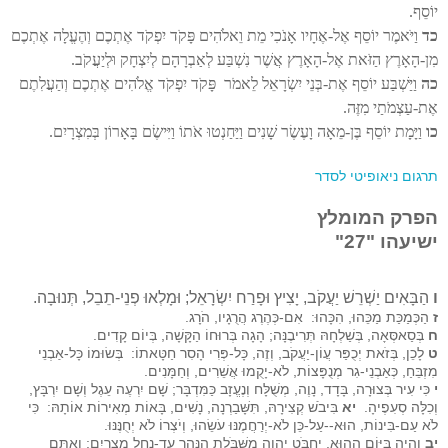
יוֹסֵף.
כד
וַיֹּאמֶר יוֹסֵף אֶל-אֶחָיו אָנֹכִי מֵת וֵאלֹהִים פָּקֹד יִפְקֹד אֶתְכֶם וְהֶעֱלָה אֶתְכֶם
מִן-הָאָרֶץ הַזֹּאת אֶל-הָאָרֶץ אֲשֶׁר נִשְׁבַּע לְאַבְרָהָם לְיִצְחָק וּלְיַעֲקֹב.
כה
וַיַּשְׁבַּע יוֹסֵף אֶת-בְּנֵי יִשְׂרָאֵל לֵאמֹר פָּקֹד יִפְקֹד אֱלֹהִים אֶתְכֶם וְהַעֲלִתֶם
אֶת-עַצְמֹתַי מִזֶּה.
כו
וַיָּמָת יוֹסֵף בֶּן-מֵאָה וָעֶשֶׂר שָׁנִים וַיַּחַנְטוּ אֹתוֹ וַיִּישֶׂם בָּאָרוֹן בְּמִצְרָיִם.
תרגום ניאופיטי לסדר
הפרק המומלץ
ישיעהו "27"
ו
הַבָּאִים יַשְׁרֵשׁ יַעֲקֹב, יָצִיץ וּפָרַח יִשְׂרָאֵל; וּמָלְאוּ פְנֵי-תֵבֵל, תְּנוּבָה.
ז
הַכְּמַכַּת מַכֵּהוּ, הִכָּהוּ: אִם-כְּהֶרֶג הֲרֻגָיו, הֹרָג.
ח
בְּסַאסְּאָה, בְּשַׁלְחָהּ תְּרִיבֶנָּה; הָגָה בְּרוּחוֹ הַקָּשָׁה, בְּיוֹם קָדִים.
ט
לָכֵן, בְּזֹאת יְכֻפַּר עֲו‍ֹן-יַעֲקֹב, וְזֶה, כָּל-פְּרִי הָסִר חַטָּאתוֹ: בְּשׂוּמוֹ כָּל-אַבְנֵי
מִזְבֵּחַ, כְּאַבְנֵי-גִר מְנֻפָּצוֹת, לֹא-יָקֻמוּ אֲשֵׁרִים, וְחַמָּנִים.
י
כִּי עִיר בְּצוּרָה, בָּדָד, נָוֶה, מְשֻׁלָּח וְנֶעֱזָב כַּמִּדְבָּר; שָׁם יִרְעֶה עֵגֶל וְשָׁם יִרְבָּץ,
וְכִלָּה סְעִפֶיהָ.
יא
בִּיבֹשׁ קְצִירָהּ, תִּשָּׁבַרְנָה, נָשִׁים, בָּאוֹת מְאִירוֹת אוֹתָהּ: כִּי
לֹא עַם-בִּינוֹת, הוּא--עַל-כֵּן לֹא-יְרַחֲמֶנּוּ עֹשֵׂהוּ, וְיֹצְרוֹ לֹא יְחֻנֶּנּוּ.
יב
וְהָיָה בַּיּוֹם הַהוּא, יַחְבֹּט יְהוָה מִשִּׁבֹּלֶת הַנָּהָר עַד-נַחַל מִצְרָיִם; וְאַתֶּם