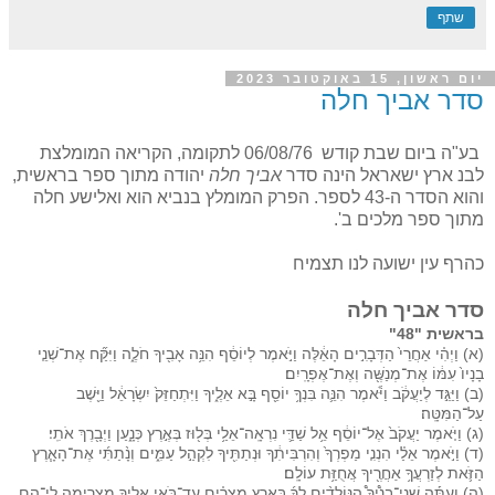
שתף
יום ראשון, 15 באוקטובר 2023
סדר אביך חלה
בע"ה ביום שבת קודש 06/08/76 לתקומה, הקריאה המומלצת
לבנ ארץ ישאראל הינה סדר
אביך חלה
יהודה מתוך ספר בראשית,
והוא הסדר ה-43 לספר. הפרק המומלץ בנביא הוא ואלישע חלה
מתוך ספר מלכים ב'.
כהרף עין ישועה לנו תצמיח
סדר אביך חלה
בראשית "48"
(א) וַיְהִ֗י אַחֲרֵי֙ הַדְּבָרִ֣ים הָאֵ֔לֶּה וַיֹּ֣אמֶר לְיוֹסֵ֔ף הִנֵּ֥ה אָבִ֖יךָ חֹלֶ֑ה וַיִּקַּ֞ח אֶת־שְׁנֵ֤י
בָנָיו֙ עִמּ֔וֹ אֶת־מְנַשֶּׁ֖ה וְאֶת־אֶפְרָֽיִם׃
(ב) וַיַּגֵּ֣ד לְיַעֲקֹ֔ב וַיֹּ֕אמֶר הִנֵּ֛ה בִּנְךָ֥ יוֹסֵ֖ף בָּ֣א אֵלֶ֑יךָ וַיִּתְחַזֵּק֙ יִשְׂרָאֵ֔ל וַיֵּ֖שֶׁב
עַל־הַמִּטָּֽה׃
(ג) וַיֹּ֤אמֶר יַעֲקֹב֙ אֶל־יוֹסֵ֔ף אֵ֥ל שַׁדַּ֛י נִרְאָֽה־אֵלַ֥י בְּל֖וּז בְּאֶ֣רֶץ כְּנָ֑עַן וַיְבָ֖רֶךְ אֹתִֽי׃
(ד) וַיֹּ֣אמֶר אֵלַ֗י הִנְנִ֤י מַפְרְךָ֙ וְהִרְבִּיתִ֔ךָ וּנְתַתִּ֖יךָ לִקְהַ֣ל עַמִּ֑ים וְנָ֨תַתִּ֜י אֶת־הָאָ֧רֶץ
הַזֹּ֛את לְזַרְעֲךָ֥ אַחֲרֶ֖יךָ אֲחֻזַּ֥ת עוֹלָֽם׃
(ה) וְעַתָּ֡ה שְׁנֵֽי־בָנֶ֩יךָ֩ הַנּוֹלָדִ֨ים לְךָ֜ בְּאֶ֣רֶץ מִצְרַ֗יִם עַד־בֹּאִ֥י אֵלֶ֛יךָ מִצְרַ֖יְמָה לִי־הֵ֑ם