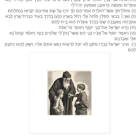
אֶפְרַ֙יִם֙ וּמְנַשֶּׁ֔ה כִּרְאוּבֵ֥ן וְשִׁמְע֖וֹן יִֽהְיוּ־לִֽי׃
(ו) וּמוֹלַדְתְּךָ֛ אֲשֶׁר־הוֹלַ֥דְתָּ אַחֲרֵיהֶ֖ם לְךָ֣ יִהְי֑וּ עַ֣ל שֵׁ֧ם אֲחֵיהֶ֛ם יִקָּרְא֖וּ בְּנַחֲלָתָֽם׃
(ז) וַאֲנִ֣י׀ בְּבֹאִ֣י מִפַּדָּ֗ן מֵ֩תָה֩ עָלַ֨י רָחֵ֜ל בְּאֶ֤רֶץ כְּנַ֙עַן֙ בַּדֶּ֔רֶךְ בְּע֥וֹד כִּבְרַת־אֶ֖רֶץ לָבֹ֣א
אֶפְרָ֑תָה וָאֶקְבְּרֶ֤הָ שָּׁם֙ בְּדֶ֣רֶךְ אֶפְרָ֔ת הִ֖וא בֵּ֥ית לָֽחֶם׃
(ח) וַיַּ֥רְא יִשְׂרָאֵ֖ל אֶת־בְּנֵ֣י יוֹסֵ֑ף וַיֹּ֖אמֶר מִי־אֵֽלֶּה׃
(ט) וַיֹּ֤אמֶר יוֹסֵף֙ אֶל־אָבִ֔יו בָּנַ֣י הֵ֔ם אֲשֶׁר־נָֽתַן־לִ֥י אֱלֹהִ֖ים בָּזֶ֑ה וַיֹּאמַ֕ר קָֽחֶם־נָ֥א
אֵלַ֖י וַאֲבָרְכֵֽם׃
(י) וְעֵינֵ֤י יִשְׂרָאֵל֙ כָּבְד֣וּ מִזֹּ֔קֶן לֹ֥א יוּכַ֖ל לִרְא֑וֹת וַיַּגֵּ֤שׁ אֹתָם֙ אֵלָ֔יו וַיִּשַּׁ֥ק לָהֶ֖ם וַיְחַבֵּ֥ק
לָהֶֽם׃