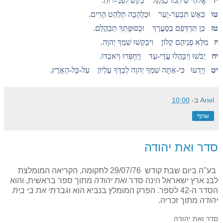
יד
אֱלֹהַי שִׁיתֵמוֹ כַגַּלְגַּל כְּקַשׁ לִפְנֵי-רוּחַ.
טו
כְּאֵשׁ תִּבְעַר-יָעַר וּכְלֶהָבָה תְּלַהֵט הָרִים.
טז
כֵּן תִּרְדְּפֵם בְּסַעֲרֶךָ וּבְסוּפָתְךָ תְבַהֲלֵם.
יז
מַלֵּא פְנֵיהֶם קָלוֹן וִיבַקְשׁוּ שִׁמְךָ יְהוָה.
יח
יֵבֹשׁוּ וְיִבָּהֲלוּ עֲדֵי-עַד וְיַחְפְּרוּ וְיֹאבֵדוּ.
יט
וְיֵדְעוּ כִּי-אַתָּה שִׁמְךָ יְהוָה לְבַדֶּךָ עֶלְיוֹן עַל-כָּל-הָאָרֶץ.
Ariel
ב-
10:00
שתף
סדר ואת יהודה
בע"ה ביום שבת קודש 29/07/76 לתקומה, הקריאה המומלצת
לבנ ארץ ישאראל הינה סדר
ואת יהודה
מתוך ספר בראשית, והוא
הסדר ה-42 לספר. הפרק המומלץ בנביא הוא ו
גברתי את בי בית
יהודה
מתוך זכריה.
סדר ואת יהודה