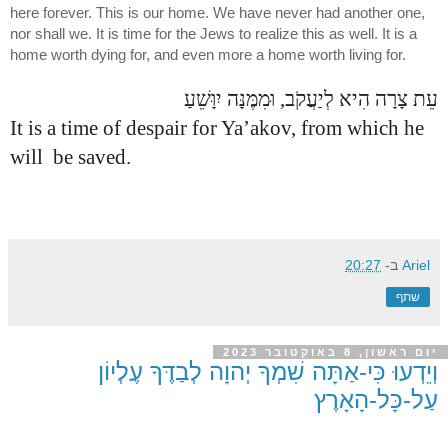
here forever. This is our home. We have never had another one,
nor shall we. It is time for the Jews to realize this as well. It is a
home worth dying for, and even more a home worth living for.
עֵת צָרָה הִיא לְיַעֲקֹב, וּמִמֶּנָּה יִוָּשֵׁעַ
It is a time of despair for Ya’akov, from which he
will be saved.
Ariel
ב-
20:27
שתף
יום ראשון, 8 באוקטובר 2023
וְיֵדְעוּ כִּי-אַתָּה שִׁמְךָ יְהוָה לְבַדֶּךָ עֶלְיוֹן
עַל-כָּל-הָאָרֶץ