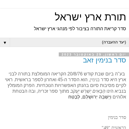
תורת ארץ ישראל
סדר קריאת התורה בציבור לפי מנהגי ארץ ישראל
▼
יום ראשון, 29 באוקטובר 2023
סדר בנימין זאב
בע"ה ביום שבת קודש 20/8/76 הקריאה המומלצת בתורה לבני
ארץ היא סדר
בנימין
, הוא הסדר ה-45 ואחרון לספר בראשית. ראוי
לקיים מסיבות סיום בהנתן האפשרויות הנוכחיות. הפרק המומלץ
בנביא הינו
הַבָּאִים יַשְׁרֵשׁ יַעֲקֹב
מתוך ספר זכריה, ובה הבטחת
אלוהים
וְיָשְׁבָה יְרוּשָׁלִַם, לָבֶטַח
סדר בנימין
בראשית "49"