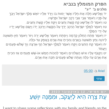
הפרק המומלץ בנביא
מלכים ב' "יג"
יד וֶאֱלִישָׁע חָלָה אֶת-חָלְיוֹ אֲשֶׁר יָמוּת בּוֹ וַיֵּרֶד אֵלָיו יוֹאָשׁ מֶלֶךְ-יִשְׂרָאֵל וַיֵּבְךְּ
עַל-פָּנָיו וַיֹּאמַר אָבִי אָבִי רֶכֶב יִשְׂרָאֵל וּפָרָשָׁיו.
טו וַיֹּאמֶר לוֹ אֱלִישָׁע קַח קֶשֶׁת וְחִצִּים וַיִּקַּח אֵלָיו קֶשֶׁת וְחִצִּים.
טז וַיֹּאמֶר לְמֶלֶךְ יִשְׂרָאֵל הַרְכֵּב יָדְךָ עַל-הַקֶּשֶׁת וַיַּרְכֵּב יָדוֹ וַיָּשֶׂם אֱלִישָׁע יָדָיו
עַל-יְדֵי הַמֶּלֶךְ.
יז וַיֹּאמֶר פְּתַח הַחַלּוֹן קֵדְמָה וַיִּפְתָּח וַיֹּאמֶר אֱלִישָׁע יְרֵה וַיּוֹר וַיֹּאמֶר חֵץ-תְּשׁוּעָה
לַיהוָה וְחֵץ תְּשׁוּעָה בַאֲרָם וְהִכִּיתָ אֶת-אֲרָם בַּאֲפֵק עַד-כַּלֵּה.
יח וַיֹּאמֶר קַח הַחִצִּים וַיִּקָּח וַיֹּאמֶר לְמֶלֶךְ-יִשְׂרָאֵל הַךְ-אַרְצָה וַיַּךְ שָׁלֹשׁ-פְּעָמִים
וַיַּעֲמֹד.
יט וַיִּקְצֹף עָלָיו אִישׁ הָאֱלֹהִים וַיֹּאמֶר לְהַכּוֹת חָמֵשׁ אוֹ-שֵׁשׁ פְּעָמִים אָז הִכִּיתָ
אֶת-אֲרָם עַד-כַּלֵּה וְעַתָּה שָׁלֹשׁ פְּעָמִים תַּכֶּה אֶת-אֲרָם.
Ariel
ב-
05:00
שתף
יום חמישי, 12 באוקטובר 2023
עֵת צָרָה הִיא לְיַעֲקֹב, וּמִמֶּנָּה יִוָּשֵׁעַ
I
want to share some reflections with my family and friends on the