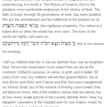
experiencing, it is worth it. The Return of Israel to Zion is the
greatest, most worthwhile endeavour in the history of Man. The
faith of Israel, through 40 generations of exile, has been justified.
We are the embodiment and the fulfillment of the prophecies of
נְבִיאֵי הָאֱמֶת וְהַצֶּדֶק
. (the righteous prophets). Our nation is a
nation like no other the world has ever seen. The eyes of the
world are rightly cast upon us,
כִּ֤י מִצִּיּוֹן֙ תֵּצֵ֣א תוֹרָ֔ה וּדְבַר־יְהֹוָ֖ה מִירוּשָׁלָֽ͏ִם
this is our reason
.
for existing
I tell my children that this is not our darkest hour, but our brightest
hour. Never has Israel been more united than we are at this
moment. Unified in purpose, in vision, in grief, and in belief. 50
years from now, my children will tell their grandchildren, not of
how Be’eri and Nirim and S’derot and Kfar Aza were slaughtered
on Simhat Torah, but of the miracle of thriving communities that
will blossom there. Not of the endless shivas that we attend, but
of how every single person in the country attends them. How my
daughter volunteers in the hospital and my son makes meals for