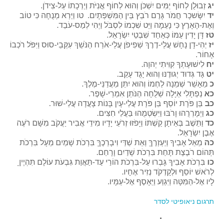
יג
זְבוּלֻן לְחוֹף יַמִּים יִשְׁכֹּן וְהוּא לְחוֹף אֳנִיֹּת וְיַרְכָתוֹ עַל-צִידֹן.
יד
יִשָּׂשכָר חֲמֹר גָּרֶם רֹבֵץ בֵּין הַמִּשְׁפְּתָיִם. טו וַיַּרְא מְנֻחָה כִּי טוֹב
וְאֶת-הָאָרֶץ כִּי נָעֵמָה וַיֵּט שִׁכְמוֹ לִסְבֹּל וַיְהִי לְמַס-עֹבֵד.
טז
דָּן יָדִין עַמּוֹ כְּאַחַד שִׁבְטֵי יִשְׂרָאֵל.
יז
יְהִי-דָן נָחָשׁ עֲלֵי-דֶרֶךְ שְׁפִיפֹן עֲלֵי-אֹרַח הַנֹּשֵׁךְ עִקְּבֵי-סוּס וַיִּפֹּל רֹכְבוֹ
אָחוֹר.
יח
לִישׁוּעָתְךָ קִוִּיתִי יְהוָה.
יט
גָּד גְּדוּד יְגוּדֶנּוּ וְהוּא יָגֻד עָקֵב.
כ
מֵאָשֵׁר שְׁמֵנָה לַחְמוֹ וְהוּא יִתֵּן מַעֲדַנֵּי-מֶלֶךְ.
כא
נַפְתָּלִי אַיָּלָה שְׁלֻחָה הַנֹּתֵן אִמְרֵי-שָׁפֶר.
כב
בֵּן פֹּרָת יוֹסֵף בֵּן פֹּרָת עֲלֵי-עָיִן בָּנוֹת צָעֲדָה עֲלֵי-שׁוּר.
כג
וַיְמָרְרֻהוּ וָרֹבּוּ וַיִּשְׂטְמֻהוּ בַּעֲלֵי חִצִּים.
כד
וַתֵּשֶׁב בְּאֵיתָן קַשְׁתּוֹ וַיָּפֹזּוּ זְרֹעֵי יָדָיו מִידֵי אֲבִיר יַעֲקֹב מִשָּׁם רֹעֶה
אֶבֶן יִשְׂרָאֵל.
כה
מֵאֵל אָבִיךָ וְיַעְזְרֶךָּ וְאֵת שַׁדַּי וִיבָרְכֶךָּ בִּרְכֹת שָׁמַיִם מֵעָל בִּרְכֹת
תְּהוֹם רֹבֶצֶת תָּחַת בִּרְכֹת שָׁדַיִם וָרָחַם.
כו
בִּרְכֹת אָבִיךָ גָּבְרוּ עַל-בִּרְכֹת הוֹרַי עַד-תַּאֲוַת גִּבְעֹת עוֹלָם תִּהְיֶיןָ
לְרֹאשׁ יוֹסֵף וּלְקָדְקֹד נְזִיר אֶחָיו.
לָיו אֶל-הַמִּטָּה וַיִּגְוַע וַיֵּאָסֶף אֶל-עַמָּיו.
תרגום ניאופיטי לסדר