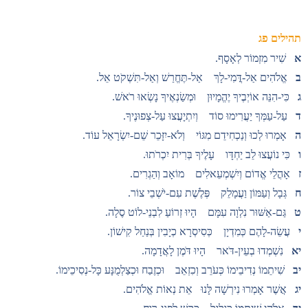
תהילים פג
א
שִׁיר מִזְמוֹר לְאָסָף.
ב
אֱלֹהִים אַל-דֳּמִי-לָךְ אַל-תֶּחֱרַשׁ וְאַל-תִּשְׁקֹט אֵל.
ג
כִּי-הִנֵּה אוֹיְבֶיךָ יֶהֱמָיוּן וּמְשַׂנְאֶיךָ נָשְׂאוּ רֹאשׁ.
ד
עַל-עַמְּךָ יַעֲרִימוּ סוֹד וְיִתְיָעֲצוּ עַל-צְפוּנֶיךָ.
ה
אָמְרוּ לְכוּ וְנַכְחִידֵם מִגּוֹי וְלֹא-יִזָּכֵר שֵׁם-יִשְׂרָאֵל עוֹד.
ו
כִּי נוֹעֲצוּ לֵב יַחְדָּו עָלֶיךָ בְּרִית יִכְרֹתוּ.
ז
אָהֳלֵי אֱדוֹם וְיִשְׁמְעֵאלִים מוֹאָב וְהַגְרִים.
ח
גְּבָל וְעַמּוֹן וַעֲמָלֵק פְּלֶשֶׁת עִם-יֹשְׁבֵי צוֹר.
ט
גַּם-אַשּׁוּר נִלְוָה עִמָּם הָיוּ זְרוֹעַ לִבְנֵי-לוֹט סֶלָה.
י
עֲשֵׂה-לָהֶם כְּמִדְיָן כְּסִיסְרָא כְיָבִין בְּנַחַל קִישׁוֹן.
יא
נִשְׁמְדוּ בְעֵין-דֹּאר הָיוּ דֹּמֶן לָאֲדָמָה.
יב
שִׁיתֵמוֹ נְדִיבֵימוֹ כְּעֹרֵב וְכִזְאֵב וּכְזֶבַח וּכְצַלְמֻנָּע כָּל-נְסִיכֵימוֹ.
יג
אֲשֶׁר אָמְרוּ נִירְשָׁה לָּנוּ אֵת נְאוֹת אֱלֹהִים.