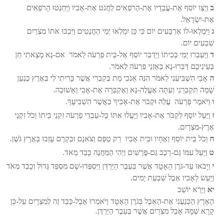
ב
וַיְצַו יוֹסֵף אֶת-עֲבָדָיו אֶת-הָרֹפְאִים לַחֲנֹט אֶת-אָבִיו וַיַּחַנְטוּ הָרֹפְאִים
אֶת-יִשְׂרָאֵל.
ג
וַיִּמְלְאוּ-לוֹ אַרְבָּעִים יוֹם כִּי כֵּן יִמְלְאוּ יְמֵי הַחֲנֻטִים וַיִּבְכּוּ אֹתוֹ מִצְרַיִם
שִׁבְעִים יוֹם.
ד
וַיַּעַבְרוּ יְמֵי בְכִיתוֹ וַיְדַבֵּר יוֹסֵף אֶל-בֵּית פַּרְעֹה לֵאמֹר אִם-נָא מָצָאתִי חֵן
בְּעֵינֵיכֶם דַּבְּרוּ-נָא בְּאָזְנֵי פַרְעֹה לֵאמֹר.
ה
אָבִי הִשְׁבִּיעַנִי לֵאמֹר הִנֵּה אָנֹכִי מֵת בְּקִבְרִי אֲשֶׁר כָּרִיתִי לִי בְּאֶרֶץ כְּנַעַן
שָׁמָּה תִּקְבְּרֵנִי וְעַתָּה אֶעֱלֶה-נָּא וְאֶקְבְּרָה אֶת-אָבִי וְאָשׁוּבָה.
ו
וַיֹּאמֶר פַּרְעֹה עֲלֵה וּקְבֹר אֶת-אָבִיךָ כַּאֲשֶׁר הִשְׁבִּיעֶךָ.
ז
וַיַּעַל יוֹסֵף לִקְבֹּר אֶת-אָבִיו וַיַּעֲלוּ אִתּוֹ כָּל-עַבְדֵי פַרְעֹה זִקְנֵי בֵיתוֹ וְכֹל זִקְנֵי
אֶרֶץ-מִצְרָיִם.
ח
וְכֹל בֵּית יוֹסֵף וְאֶחָיו וּבֵית אָבִיו רַק טַפָּם וְצֹאנָם וּבְקָרָם עָזְבוּ בְּאֶרֶץ גֹּשֶׁן.
ט
וַיַּעַל עִמּוֹ גַּם-רֶכֶב גַּם-פָּרָשִׁים וַיְהִי הַמַּחֲנֶה כָּבֵד מְאֹד.
י
וַיָּבֹאוּ עַד-גֹּרֶן הָאָטָד אֲשֶׁר בְּעֵבֶר הַיַּרְדֵּן וַיִּסְפְּדוּ-שָׁם מִסְפֵּד גָּדוֹל וְכָבֵד מְאֹד
וַיַּעַשׂ לְאָבִיו אֵבֶל שִׁבְעַת יָמִים.
יא
וַיַּרְא יוֹשֵׁב
הָאָרֶץ הַכְּנַעֲנִי אֶת-הָאֵבֶל בְּגֹרֶן הָאָטָד וַיֹּאמְרוּ אֵבֶל-כָּבֵד זֶה לְמִצְרָיִם עַל-כֵּן
קָרָא שְׁמָהּ אָבֵל מִצְרַיִם אֲשֶׁר בְּעֵבֶר הַיַּרְדֵּן.