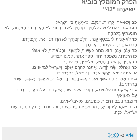
הפרק המומלץ בנביא
ישיעהו "43"
כב
וְלֹא-אֹתִי קָרָאתָ, יַעֲקֹב: כִּי-יָגַעְתָּ בִּי, יִשְׂרָאֵל.
כג
לֹא-הֵבֵיאתָ לִּי שֵׂה עֹלֹתֶיךָ, וּזְבָחֶיךָ לֹא כִבַּדְתָּנִי; לֹא הֶעֱבַדְתִּיךָ בְּמִנְחָה, וְלֹא
הוֹגַעְתִּיךָ בִּלְבוֹנָה.
כד
לֹא-קָנִיתָ לִּי בַכֶּסֶף קָנֶה, וְחֵלֶב זְבָחֶיךָ לֹא הִרְוִיתָנִי; אַךְ, הֶעֱבַדְתַּנִי
בְּחַטֹּאותֶיךָ, הוֹגַעְתַּנִי, בַּעֲו‍ֹנֹתֶיךָ.
כה
אָנֹכִי אָנֹכִי הוּא מֹחֶה פְשָׁעֶיךָ, לְמַעֲנִי: וְחַטֹּאתֶיךָ, לֹא אֶזְכֹּר.
כו
הַזְכִּירֵנִי, נִשָּׁפְטָה יָחַד; סַפֵּר אַתָּה, לְמַעַן תִּצְדָּק.
כז
אָבִיךָ הָרִאשׁוֹן, חָטָא; וּמְלִיצֶיךָ, פָּשְׁעוּ בִי.
כח
וַאֲחַלֵּל, שָׂרֵי קֹדֶשׁ; וְאֶתְּנָה לַחֵרֶם יַעֲקֹב, וְיִשְׂרָאֵל לְגִדּוּפִים.
א
וְעַתָּה שְׁמַע, יַעֲקֹב עַבְדִּי; וְיִשְׂרָאֵל, בָּחַרְתִּי בוֹ.
ב
כֹּה-אָמַר יְהוָה עֹשֶׂךָ וְיֹצֶרְךָ מִבֶּטֶן, יַעְזְרֶךָּ: אַל-תִּירָא עַבְדִּי יַעֲקֹב, וִישֻׁרוּן
בָּחַרְתִּי בוֹ.
ג
כִּי אֶצָּק-מַיִם עַל-צָמֵא, וְנֹזְלִים עַל-יַבָּשָׁה; אֶצֹּק רוּחִי עַל-זַרְעֶךָ, וּבִרְכָתִי
עַל-צֶאֱצָאֶיךָ.
ד
וְצָמְחוּ, בְּבֵין חָצִיר, כַּעֲרָבִים, עַל-יִבְלֵי-מָיִם.
ה
זֶה יֹאמַר לַיהוָה אָנִי, וְזֶה יִקְרָא בְשֵׁם-יַעֲקֹב; וְזֶה, יִכְתֹּב יָדוֹ לַיהוָה, וּבְשֵׁם
יִשְׂרָאֵל, יְכַנֶּה.
Ariel
ב-
04:00