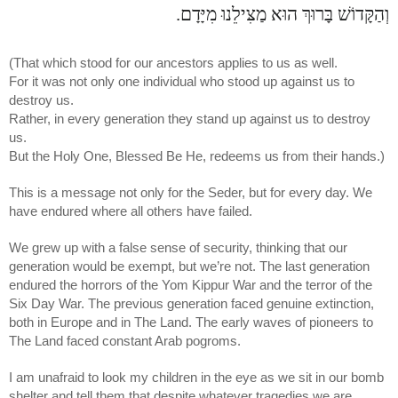
וְהַקָּדוֹשׁ בָּרוּךְ הוּא מַצִּילֵנוּ מִיָּדָם.
(That which stood for our ancestors​ applies to us as well.
For it was not only one individua​l who stood up against us to
destroy us.
Rathe​r, in every generatio​n they stand up against us to destroy
us.
But the Holy One, Blessed Be He, redeems us from their hands.)
This is a message not only for the Seder, but for every day. We
have endured where all others have failed.
We grew up with a false sense of security, thinking that our
generation would be exempt, but we’re not. The last generation
endured the horrors of the Yom Kippur War and the terror of the
Six Day War. The previous generation faced genuine extinction,
both in Europe and in The Land. The early waves of pioneers to
The Land faced constant Arab pogroms.
I am unafraid to look my children in the eye as we sit in our bomb
shelter and tell them that despite whatever tragedies we are