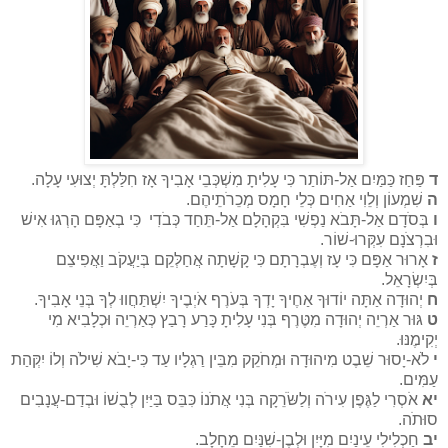
ד
פַּחַז כַּמַּיִם אַל-תּוֹתַר כִּי עָלִיתָ מִשְׁכְּבֵי אָבִיךָ אָז חִלַּלְתָּ יְצוּעִי עָלָה.
ה
שִׁמְעוֹן וְלֵוִי אַחִים כְּלֵי חָמָס מְכֵרֹתֵיהֶם.
ו
בְּסֹדָם אַל-תָּבֹא נַפְשִׁי בִּקְהָלָם אַל-תֵּחַד כְּבֹדִי כִּי בְאַפָּם הָרְגוּ אִישׁ
וּבִרְצֹנָם עִקְּרוּ-שׁוֹר.
ז
אָרוּר אַפָּם כִּי עָז וְעֶבְרָתָם כִּי קָשָׁתָה אֲחַלְּקֵם בְּיַעֲקֹב וַאֲפִיצֵם
בְּיִשְׂרָאֵל.
ח
יְהוּדָה אַתָּה יוֹדוּךָ אַחֶיךָ יָדְךָ בְּעֹרֶף אֹיְבֶיךָ יִשְׁתַּחֲווּ לְךָ בְּנֵי אָבִיךָ.
ט
גּוּר אַרְיֵה יְהוּדָה מִטֶּרֶף בְּנִי עָלִיתָ כָּרַע רָבַץ כְּאַרְיֵה וּכְלָבִיא מִי
יְקִימֶנּוּ.
י
לֹא-יָסוּר שֵׁבֶט מִיהוּדָה וּמְחֹקֵק מִבֵּין רַגְלָיו עַד כִּי-יָבֹא שִׁילֹה וְלוֹ יִקְּהַת
עַמִּים.
יא
אֹסְרִי לַגֶּפֶן עִירֹה וְלַשֹּׂרֵקָה בְּנִי אֲתֹנוֹ כִּבֵּס בַּיַּיִן לְבֻשׁוֹ וּבְדַם-עֲנָבִים
סוּתֹה.
יב
חַכְלִילִי עֵינַיִם מִיָּיִן וּלְבֶן-שִׁנַּיִם מֵחָלָב.