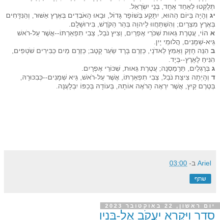
תְּלֻקְּטוּ לְאַחַד אֶחָד, בְּנֵי יִשְׂרָאֵל.
יג
וְהָיָה בַּיּוֹם הַהוּא, יִתָּקַע בְּשׁוֹפָר גָּדוֹל, וּבָאוּ הָאֹבְדִים בְּאֶרֶץ אַשּׁוּר, וְהַנִּדָּחִים
בְּאֶרֶץ מִצְרָיִם; וְהִשְׁתַּחֲווּ לַיהוָה בְּהַר הַקֹּדֶשׁ, בִּירוּשָׁלִָם.
א
הוֹי, עֲטֶרֶת גֵּאוּת שִׁכֹּרֵי אֶפְרַיִם, וְצִיץ נֹבֵל, צְבִי תִפְאַרְתּוֹ--אֲשֶׁר עַל-רֹאשׁ
גֵּיא-שְׁמָנִים, הֲלוּמֵי יָיִן.
ב
הִנֵּה חָזָק וְאַמִּץ לַאדֹנָי, כְּזֶרֶם בָּרָד שַׂעַר קָטֶב; כְּזֶרֶם מַיִם כַּבִּירִים שֹׁטְפִים,
הִנִּיחַ לָאָרֶץ--בְּיָד.
ג
בְּרַגְלַיִם, תֵּרָמַסְנָה; עֲטֶרֶת גֵּאוּת, שִׁכּוֹרֵי אֶפְרָיִם.
ד
וְהָיְתָה צִיצַת נֹבֵל, צְבִי תִפְאַרְתּוֹ, אֲשֶׁר עַל-רֹאשׁ, גֵּיא שְׁמָנִים--כְּבִכּוּרָהּ,
בְּטֶרֶם קַיִץ, אֲשֶׁר יִרְאֶה הָרֹאֶה אוֹתָהּ, בְּעוֹדָהּ בְּכַפּוֹ יִבְלָעֶנָּה.
Ariel
ב-
03:00
שתף
יום ראשון, 22 באוקטובר 2023
סדר וַיִּקְרָא יַעֲקֹב אֶל-בָּנָיו