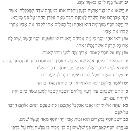
יב
וַיַּעֲשׂוּ בָנָיו לוֹ כֵּן כַּאֲשֶׁר צִוָּם.
יג
וַיִּשְׂאוּ אֹתוֹ בָנָיו אַרְצָה כְּנַעַן וַיִּקְבְּרוּ אֹתוֹ בִּמְעָרַת שְׂדֵה הַמַּכְפֵּלָה אֲשֶׁר
קָנָה אַבְרָהָם אֶת-הַשָּׂדֶה לַאֲחֻזַּת-קֶבֶר מֵאֵת עֶפְרֹן הַחִתִּי עַל-פְּנֵי מַמְרֵא.
יד
וַיָּשָׁב יוֹסֵף מִצְרַיְמָה הוּא וְאֶחָיו וְכָל-הָעֹלִים אִתּוֹ לִקְבֹּר אֶת-אָבִיו אַחֲרֵי
קָבְרוֹ אֶת-אָבִיו.
טו
וַיִּרְאוּ אֲחֵי-יוֹסֵף כִּי-מֵת אֲבִיהֶם וַיֹּאמְרוּ לוּ יִשְׂטְמֵנוּ יוֹסֵף וְהָשֵׁב יָשִׁיב לָנוּ
אֵת כָּל-הָרָעָה אֲשֶׁר גָּמַלְנוּ אֹתוֹ.
טז
וַיְצַוּוּ אֶל-יוֹסֵף לֵאמֹר אָבִיךָ צִוָּה לִפְנֵי מוֹתוֹ לֵאמֹר.
יז
כֹּה-תֹאמְרוּ לְיוֹסֵף אָנָּא שָׂא נָא פֶּשַׁע אַחֶיךָ וְחַטָּאתָם כִּי-רָעָה גְמָלוּךָ וְעַתָּה
שָׂא נָא לְפֶשַׁע עַבְדֵי אֱלֹהֵי אָבִיךָ וַיֵּבְךְּ יוֹסֵף בְּדַבְּרָם אֵלָיו.
יח
וַיֵּלְכוּ גַּם-אֶחָיו וַיִּפְּלוּ לְפָנָיו וַיֹּאמְרוּ הִנֶּנּוּ לְךָ לַעֲבָדִים.
יט
וַיֹּאמֶר אֲלֵהֶם יוֹסֵף אַל-תִּירָאוּ כִּי הֲתַחַת אֱלֹהִים אָנִי.
כ
וְאַתֶּם חֲשַׁבְתֶּם עָלַי רָעָה אֱלֹהִים חֲשָׁבָהּ לְטֹבָה לְמַעַן עֲשֹׂה כַּיּוֹם הַזֶּה
לְהַחֲיֹת עַם-רָב.
כא
וְעַתָּה אַל-תִּירָאוּ אָנֹכִי אֲכַלְכֵּל אֶתְכֶם וְאֶת-טַפְּכֶם וַיְנַחֵם אוֹתָם וַיְדַבֵּר
עַל-לִבָּם.
כב
וַיֵּשֶׁב יוֹסֵף בְּמִצְרַיִם הוּא וּבֵית אָבִיו וַיְחִי יוֹסֵף מֵאָה וָעֶשֶׂר שָׁנִים.
כג
וַיַּרְא יוֹסֵף לְאֶפְרַיִם בְּנֵי שִׁלֵּשִׁים גַּם בְּנֵי מָכִיר בֶּן-מְנַשֶּׁה יֻלְּדוּ עַל-בִּרְכֵּי