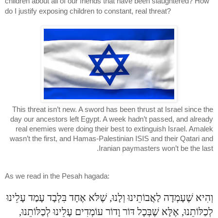
children about all of our friends that have been slaughtered? How
do I justify exposing children to constant, real threat?
This threat isn’t new. A sword has been thrust at Israel since the
day our ancestors left Egypt. A week hadn’t passed, and already
real enemies were doing their best to extinguish Israel. Amalek
wasn’t the first, and Hamas-Palestinian ISIS and their Qatari and
Iranian paymasters won’t be the last.
As we read in the Pesah hagada:
וְהִיא שֶׁעָמְדָה לַאֲבוֹתֵינוּ וְלָנוּ, שֶׁלֹּא אֶחָד בִּלְבָד עָמַד עָלֵינוּ
לְכַלּוֹתֵנוּ, אֶלָּא שֶׁבְּכָל דּוֹר וָדוֹר עוֹמְדִים עָלֵינוּ לְכַלּוֹתֵנוּ,