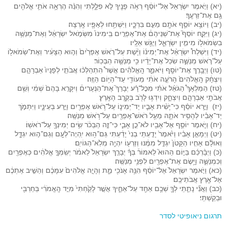
(יא) וַיֹּ֤אמֶר יִשְׂרָאֵל֙ אֶל־יוֹסֵ֔ף רְאֹ֥ה פָנֶ֖יךָ לֹ֣א פִלָּ֑לְתִּי וְהִנֵּ֨ה הֶרְאָ֥ה אֹתִ֛י אֱלֹהִ֖ים
גַּ֥ם אֶת־זַרְעֶֽךָ׃
(יב) וַיּוֹצֵ֥א יוֹסֵ֛ף אֹתָ֖ם מֵעִ֣ם בִּרְכָּ֑יו וַיִּשְׁתַּ֥חוּ לְאַפָּ֖יו אָֽרְצָה׃
(יג) וַיִּקַּ֣ח יוֹסֵף֮ אֶת־שְׁנֵיהֶם֒ אֶת־אֶפְרַ֤יִם בִּֽימִינוֹ֙ מִשְּׂמֹ֣אל יִשְׂרָאֵ֔ל וְאֶת־מְנַשֶּׁ֥ה
בִשְׂמֹאל֖וֹ מִימִ֣ין יִשְׂרָאֵ֑ל וַיַּגֵּ֖שׁ אֵלָֽיו׃
(יד) וַיִּשְׁלַח֩ יִשְׂרָאֵ֨ל אֶת־יְמִינ֜וֹ וַיָּ֨שֶׁת עַל־רֹ֤אשׁ אֶפְרַ֙יִם֙ וְה֣וּא הַצָּעִ֔יר וְאֶת־שְׂמֹאל֖וֹ
עַל־רֹ֣אשׁ מְנַשֶּׁ֑ה שִׂכֵּל֙ אֶת־יָדָ֔יו כִּ֥י מְנַשֶּׁ֖ה הַבְּכֽוֹר׃
(טו) וַיְבָ֥רֶךְ אֶת־יוֹסֵ֖ף וַיֹּאמַ֑ר הָֽאֱלֹהִ֡ים אֲשֶׁר֩ הִתְהַלְּכ֨וּ אֲבֹתַ֤י לְפָנָיו֙ אַבְרָהָ֣ם
וְיִצְחָ֔ק הָֽאֱלֹהִים֙ הָרֹעֶ֣ה אֹתִ֔י מֵעוֹדִ֖י עַד־הַיּ֥וֹם הַזֶּֽה׃
(טז) הַמַּלְאָךְ֩ הַגֹּאֵ֨ל אֹתִ֜י מִכׇּל־רָ֗ע יְבָרֵךְ֮ אֶת־הַנְּעָרִים֒ וְיִקָּרֵ֤א בָהֶם֙ שְׁמִ֔י וְשֵׁ֥ם
אֲבֹתַ֖י אַבְרָהָ֣ם וְיִצְחָ֑ק וְיִדְגּ֥וּ לָרֹ֖ב בְּקֶ֥רֶב הָאָֽרֶץ׃
(יז) וַיַּ֣רְא יוֹסֵ֗ף כִּי־יָשִׁ֨ית אָבִ֧יו יַד־יְמִינ֛וֹ עַל־רֹ֥אשׁ אֶפְרַ֖יִם וַיֵּ֣רַע בְּעֵינָ֑יו וַיִּתְמֹ֣ךְ
יַד־אָבִ֗יו לְהָסִ֥יר אֹתָ֛הּ מֵעַ֥ל רֹאשׁ־אֶפְרַ֖יִם עַל־רֹ֥אשׁ מְנַשֶּֽׁה׃
(יח) וַיֹּ֧אמֶר יוֹסֵ֛ף אֶל־אָבִ֖יו לֹא־כֵ֣ן אָבִ֑י כִּי־זֶ֣ה הַבְּכֹ֔ר שִׂ֥ים יְמִינְךָ֖ עַל־רֹאשֽׁוֹ׃
(יט) וַיְמָאֵ֣ן אָבִ֗יו וַיֹּ֙אמֶר֙ יָדַ֤עְתִּֽי בְנִי֙ יָדַ֔עְתִּי גַּם־ה֥וּא יִֽהְיֶה־לְּעָ֖ם וְגַם־ה֣וּא יִגְדָּ֑ל
וְאוּלָ֗ם אָחִ֤יו הַקָּטֹן֙ יִגְדַּ֣ל מִמֶּ֔נּוּ וְזַרְע֖וֹ יִהְיֶ֥ה מְלֹֽא־הַגּוֹיִֽם׃
(כ) וַיְבָ֨רְכֵ֜ם בַּיּ֣וֹם הַהוּא֮ לֵאמוֹר֒ בְּךָ֗ יְבָרֵ֤ךְ יִשְׂרָאֵל֙ לֵאמֹ֔ר יְשִֽׂמְךָ֣ אֱלֹהִ֔ים כְּאֶפְרַ֖יִם
וְכִמְנַשֶּׁ֑ה וַיָּ֥שֶׂם אֶת־אֶפְרַ֖יִם לִפְנֵ֥י מְנַשֶּֽׁה׃
(כא) וַיֹּ֤אמֶר יִשְׂרָאֵל֙ אֶל־יוֹסֵ֔ף הִנֵּ֥ה אָנֹכִ֖י מֵ֑ת וְהָיָ֤ה אֱלֹהִים֙ עִמָּכֶ֔ם וְהֵשִׁ֣יב אֶתְכֶ֔ם
אֶל־אֶ֖רֶץ אֲבֹתֵיכֶֽם׃
(כב) וַאֲנִ֞י נָתַ֧תִּֽי לְךָ֛ שְׁכֶ֥ם אַחַ֖ד עַל־אַחֶ֑יךָ אֲשֶׁ֤ר לָקַ֙חְתִּי֙ מִיַּ֣ד הָֽאֱמֹרִ֔י בְּחַרְבִּ֖י
וּבְקַשְׁתִּֽי׃
תרגום ניאופיטי לסדר