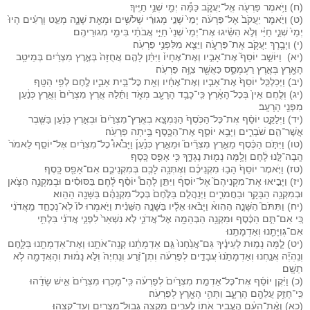
(ח) וַיֹּ֥אמֶר פַּרְעֹ֖ה אֶֽל־יַעֲקֹ֑ב כַּמָּ֕ה יְמֵ֖י שְׁנֵ֥י חַיֶּֽיךָ׃
(ט) וַיֹּ֤אמֶר יַעֲקֹב֙ אֶל־פַּרְעֹ֔ה יְמֵי֙ שְׁנֵ֣י מְגוּרַ֔י שְׁלֹשִׁ֥ים וּמְאַ֖ת שָׁנָ֑ה מְעַ֣ט וְרָעִ֗ים הָיוּ֙
יְמֵי֙ שְׁנֵ֣י חַיַּ֔י וְלֹ֣א הִשִּׂ֗יגוּ אֶת־יְמֵי֙ שְׁנֵי֙ חַיֵּ֣י אֲבֹתַ֔י בִּימֵ֖י מְגוּרֵיהֶֽם׃
(י) וַיְבָ֥רֶךְ יַעֲקֹ֖ב אֶת־פַּרְעֹ֑ה וַיֵּצֵ֖א מִלִּפְנֵ֥י פַרְעֹֽה׃
(יא) וַיּוֹשֵׁ֣ב יוֹסֵף֮ אֶת־אָבִ֣יו וְאֶת־אֶחָיו֒ וַיִּתֵּ֨ן לָהֶ֤ם אֲחֻזָּה֙ בְּאֶ֣רֶץ מִצְרַ֔יִם בְּמֵיטַ֥ב
הָאָ֖רֶץ בְּאֶ֣רֶץ רַעְמְסֵ֑ס כַּאֲשֶׁ֖ר צִוָּ֥ה פַרְעֹֽה׃
(יב) וַיְכַלְכֵּ֤ל יוֹסֵף֙ אֶת־אָבִ֣יו וְאֶת־אֶחָ֔יו וְאֵ֖ת כׇּל־בֵּ֣ית אָבִ֑יו לֶ֖חֶם לְפִ֥י הַטָּֽף׃
(יג) וְלֶ֤חֶם אֵין֙ בְּכׇל־הָאָ֔רֶץ כִּֽי־כָבֵ֥ד הָרָעָ֖ב מְאֹ֑ד וַתֵּ֜לַהּ אֶ֤רֶץ מִצְרַ֙יִם֙ וְאֶ֣רֶץ כְּנַ֔עַן
מִפְּנֵ֖י הָרָעָֽב׃
(יד) וַיְלַקֵּ֣ט יוֹסֵ֗ף אֶת־כׇּל־הַכֶּ֙סֶף֙ הַנִּמְצָ֤א בְאֶֽרֶץ־מִצְרַ֙יִם֙ וּבְאֶ֣רֶץ כְּנַ֔עַן בַּשֶּׁ֖בֶר
אֲשֶׁר־הֵ֣ם שֹׁבְרִ֑ים וַיָּבֵ֥א יוֹסֵ֛ף אֶת־הַכֶּ֖סֶף בֵּ֥יתָה פַרְעֹֽה׃
(טו) וַיִּתֹּ֣ם הַכֶּ֗סֶף מֵאֶ֣רֶץ מִצְרַ֘יִם֮ וּמֵאֶ֣רֶץ כְּנַ֒עַן֒ וַיָּבֹ֩אוּ֩ כׇל־מִצְרַ֨יִם אֶל־יוֹסֵ֤ף לֵאמֹר֙
הָֽבָה־לָּ֣נוּ לֶ֔חֶם וְלָ֥מָּה נָמ֖וּת נֶגְדֶּ֑ךָ כִּ֥י אָפֵ֖ס כָּֽסֶף׃
(טז) וַיֹּ֤אמֶר יוֹסֵף֙ הָב֣וּ מִקְנֵיכֶ֔ם וְאֶתְּנָ֥ה לָכֶ֖ם בְּמִקְנֵיכֶ֑ם אִם־אָפֵ֖ס כָּֽסֶף׃
(יז) וַיָּבִ֣יאוּ אֶת־מִקְנֵיהֶם֮ אֶל־יוֹסֵף֒ וַיִּתֵּ֣ן לָהֶם֩ יוֹסֵ֨ף לֶ֜חֶם בַּסּוּסִ֗ים וּבְמִקְנֵ֥ה הַצֹּ֛אן
וּבְמִקְנֵ֥ה הַבָּקָ֖ר וּבַחֲמֹרִ֑ים וַיְנַהֲלֵ֤ם בַּלֶּ֙חֶם֙ בְּכׇל־מִקְנֵהֶ֔ם בַּשָּׁנָ֖ה הַהִֽוא׃
(יח) וַתִּתֹּם֮ הַשָּׁנָ֣ה הַהִוא֒ וַיָּבֹ֨אוּ אֵלָ֜יו בַּשָּׁנָ֣ה הַשֵּׁנִ֗ית וַיֹּ֤אמְרוּ לוֹ֙ לֹֽא־נְכַחֵ֣ד מֵֽאֲדֹנִ֔י
כִּ֚י אִם־תַּ֣ם הַכֶּ֔סֶף וּמִקְנֵ֥ה הַבְּהֵמָ֖ה אֶל־אֲדֹנִ֑י לֹ֤א נִשְׁאַר֙ לִפְנֵ֣י אֲדֹנִ֔י בִּלְתִּ֥י
אִם־גְּוִיָּתֵ֖נוּ וְאַדְמָתֵֽנוּ׃
(יט) לָ֧מָּה נָמ֣וּת לְעֵינֶ֗יךָ גַּם־אֲנַ֙חְנוּ֙ גַּ֣ם אַדְמָתֵ֔נוּ קְנֵֽה־אֹתָ֥נוּ וְאֶת־אַדְמָתֵ֖נוּ בַּלָּ֑חֶם
וְנִֽהְיֶ֞ה אֲנַ֤חְנוּ וְאַדְמָתֵ֙נוּ֙ עֲבָדִ֣ים לְפַרְעֹ֔ה וְתֶן־זֶ֗רַע וְנִֽחְיֶה֙ וְלֹ֣א נָמ֔וּת וְהָאֲדָמָ֖ה לֹ֥א
תֵשָֽׁם׃
(כ) וַיִּ֨קֶן יוֹסֵ֜ף אֶת־כׇּל־אַדְמַ֤ת מִצְרַ֙יִם֙ לְפַרְעֹ֔ה כִּֽי־מָכְר֤וּ מִצְרַ֙יִם֙ אִ֣ישׁ שָׂדֵ֔הוּ
כִּֽי־חָזַ֥ק עֲלֵהֶ֖ם הָרָעָ֑ב וַתְּהִ֥י הָאָ֖רֶץ לְפַרְעֹֽה׃
(כא) וְאֶ֨ת־הָעָ֔ם הֶעֱבִ֥יר אֹת֖וֹ לֶעָרִ֑ים מִקְצֵ֥ה גְבוּל־מִצְרַ֖יִם וְעַד־קָצֵֽהוּ׃