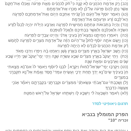
(כב) רַ֛ק אַדְמַ֥ת הַכֹּהֲנִ֖ים לֹ֣א קָנָ֑ה כִּי֩ חֹ֨ק לַכֹּהֲנִ֜ים מֵאֵ֣ת פַּרְעֹ֗ה וְאָֽכְל֤וּ אֶת־חֻקָּם֙
אֲשֶׁ֨ר נָתַ֤ן לָהֶם֙ פַּרְעֹ֔ה עַל־כֵּ֕ן לֹ֥א מָכְר֖וּ אֶת־אַדְמָתָֽם׃
(כג) וַיֹּ֤אמֶר יוֹסֵף֙ אֶל־הָעָ֔ם הֵן֩ קָנִ֨יתִי אֶתְכֶ֥ם הַיּ֛וֹם וְאֶת־אַדְמַתְכֶ֖ם לְפַרְעֹ֑ה
הֵֽא־לָכֶ֣ם זֶ֔רַע וּזְרַעְתֶּ֖ם אֶת־הָאֲדָמָֽה׃
(כד) וְהָיָה֙ בַּתְּבוּאֹ֔ת וּנְתַתֶּ֥ם חֲמִישִׁ֖ית לְפַרְעֹ֑ה וְאַרְבַּ֣ע הַיָּדֹ֡ת יִהְיֶ֣ה לָכֶם֩ לְזֶ֨רַע
הַשָּׂדֶ֧ה וּֽלְאׇכְלְכֶ֛ם וְלַאֲשֶׁ֥ר בְּבָתֵּיכֶ֖ם וְלֶאֱכֹ֥ל לְטַפְּכֶֽם׃
(כה) וַיֹּאמְר֖וּ הֶחֱיִתָ֑נוּ נִמְצָא־חֵן֙ בְּעֵינֵ֣י אֲדֹנִ֔י וְהָיִ֥ינוּ עֲבָדִ֖ים לְפַרְעֹֽה׃
(כו) וַיָּ֣שֶׂם אֹתָ֣הּ יוֹסֵ֡ף לְחֹק֩ עַד־הַיּ֨וֹם הַזֶּ֜ה עַל־אַדְמַ֥ת מִצְרַ֛יִם לְפַרְעֹ֖ה לַחֹ֑מֶשׁ
רַ֞ק אַדְמַ֤ת הַכֹּֽהֲנִים֙ לְבַדָּ֔ם לֹ֥א הָיְתָ֖ה לְפַרְעֹֽה׃
(כז) וַיֵּ֧שֶׁב יִשְׂרָאֵ֛ל בְּאֶ֥רֶץ מִצְרַ֖יִם בְּאֶ֣רֶץ גֹּ֑שֶׁן וַיֵּאָחֲז֣וּ בָ֔הּ וַיִּפְר֥וּ וַיִּרְבּ֖וּ מְאֹֽד׃
(כח) וַיְחִ֤י יַעֲקֹב֙ בְּאֶ֣רֶץ מִצְרַ֔יִם שְׁבַ֥ע עֶשְׂרֵ֖ה שָׁנָ֑ה וַיְהִ֤י יְמֵֽי־יַעֲקֹב֙ שְׁנֵ֣י חַיָּ֔יו שֶׁ֣בַע
שָׁנִ֔ים וְאַרְבָּעִ֥ים וּמְאַ֖ת שָׁנָֽה׃
(כט) וַיִּקְרְב֣וּ יְמֵֽי־יִשְׂרָאֵל֮ לָמוּת֒ וַיִּקְרָ֣א׀ לִבְנ֣וֹ לְיוֹסֵ֗ף וַיֹּ֤אמֶר לוֹ֙ אִם־נָ֨א מָצָ֤אתִי
חֵן֙ בְּעֵינֶ֔יךָ שִֽׂים־נָ֥א יָדְךָ֖ תַּ֣חַת יְרֵכִ֑י וְעָשִׂ֤יתָ עִמָּדִי֙ חֶ֣סֶד וֶאֱמֶ֔ת אַל־נָ֥א תִקְבְּרֵ֖נִי
בְּמִצְרָֽיִם׃
(ל) וְשָֽׁכַבְתִּי֙ עִם־אֲבֹתַ֔י וּנְשָׂאתַ֙נִי֙ מִמִּצְרַ֔יִם וּקְבַרְתַּ֖נִי בִּקְבֻרָתָ֑ם וַיֹּאמַ֕ר אָנֹכִ֖י
אֶֽעֱשֶׂ֥ה כִדְבָרֶֽךָ׃
(לא) וַיֹּ֗אמֶר הִשָּֽׁבְעָה֙ לִ֔י וַיִּשָּׁבַ֖ע ל֑וֹ וַיִּשְׁתַּ֥חוּ יִשְׂרָאֵ֖ל עַל־רֹ֥אשׁ הַמִּטָּֽה׃
תרגום ניאופיטי לסדר
הפרק המומלץ בנביא
זכריה "10"
ו וְגִבַּרְתִּי אֶת-בֵּית יְהוּדָה וְאֶת-בֵּית יוֹסֵף אוֹשִׁיעַ וְהוֹשְׁבוֹתִים כִּי רִחַמְתִּים וְהָיוּ