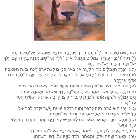
(ט) וַיָּ֤שֶׂם הָעֶ֙בֶד֙ אֶת־יָד֔וֹ תַּ֛חַת יֶ֥רֶךְ אַבְרָהָ֖ם אֲדֹנָ֑יו וַיִּשָּׁ֣בַֽע ל֔וֹ עַל־הַדָּבָ֖ר הַזֶּֽה׃
(י) וַיִּקַּ֣ח הָ֠עֶ֠בֶד עֲשָׂרָ֨ה גְמַלִּ֜ים מִגְּמַלֵּ֤י אֲדֹנָיו֙ וַיֵּ֔לֶךְ וְכׇל־ט֥וּב אֲדֹנָ֖יו בְּיָד֑וֹ וַיָּ֗קׇם וַיֵּ֛לֶךְ
אֶל־אֲרַ֥ם נַֽהֲרַ֖יִם אֶל־עִ֥יר נָחֽוֹר׃
(יא) וַיַּבְרֵ֧ךְ הַגְּמַלִּ֛ים מִח֥וּץ לָעִ֖יר אֶל־בְּאֵ֣ר הַמָּ֑יִם לְעֵ֣ת עֶ֔רֶב לְעֵ֖ת צֵ֥את הַשֹּׁאֲבֹֽת׃
(יב) וַיֹּאמַ֓ר׀ יְהֹוָ֗ה אֱלֹהֵי֙ אֲדֹנִ֣י אַבְרָהָ֔ם הַקְרֵה־נָ֥א לְפָנַ֖י הַיּ֑וֹם וַעֲשֵׂה־חֶ֕סֶד עִ֖ם
אֲדֹנִ֥י אַבְרָהָֽם׃
(יג) הִנֵּ֛ה אָנֹכִ֥י נִצָּ֖ב עַל־עֵ֣ין הַמָּ֑יִם וּבְנוֹת֙ אַנְשֵׁ֣י הָעִ֔יר יֹצְאֹ֖ת לִשְׁאֹ֥ב מָֽיִם׃
(יד) וְהָיָ֣ה הַֽנַּעֲרָ֗ אֲשֶׁ֨ר אֹמַ֤ר אֵלֶ֙יהָ֙ הַטִּי־נָ֤א כַדֵּךְ֙ וְאֶשְׁתֶּ֔ה וְאָמְרָ֣ה שְׁתֵ֔ה
וְגַם־גְּמַלֶּ֖יךָ אַשְׁקֶ֑ה אֹתָ֤הּ הֹכַ֙חְתָּ֙ לְעַבְדְּךָ֣ לְיִצְחָ֔ק וּבָ֣הּ אֵדַ֔ע כִּי־עָשִׂ֥יתָ חֶ֖סֶד
עִם־אֲדֹנִֽי׃
(טו) וַֽיְהִי־ה֗וּא טֶ֘רֶם֮ כִּלָּ֣ה לְדַבֵּר֒ וְהִנֵּ֧ה רִבְקָ֣ה יֹצֵ֗את אֲשֶׁ֤ר יֻלְּדָה֙ לִבְתוּאֵ֣ל
בֶּן־מִלְכָּ֔ה אֵ֥שֶׁת נָח֖וֹר אֲחִ֣י אַבְרָהָ֑ם וְכַדָּ֖הּ עַל־שִׁכְמָֽהּ׃
(טז) וְהַֽנַּעֲרָ֗ טֹבַ֤ת מַרְאֶה֙ מְאֹ֔ד בְּתוּלָ֕ה וְאִ֖ישׁ לֹ֣א יְדָעָ֑הּ וַתֵּ֣רֶד הָעַ֔יְנָה וַתְּמַלֵּ֥א
כַדָּ֖הּ וַתָּֽעַל׃
(יז) וַיָּ֥רׇץ הָעֶ֖בֶד לִקְרָאתָ֑הּ וַיֹּ֕אמֶר הַגְמִיאִ֥ינִי נָ֛א מְעַט־מַ֖יִם מִכַּדֵּֽךְ׃
(יח) וַתֹּ֖אמֶר שְׁתֵ֣ה אֲדֹנִ֑י וַתְּמַהֵ֗ר וַתֹּ֧רֶד כַּדָּ֛הּ עַל־יָדָ֖הּ וַתַּשְׁקֵֽהוּ׃