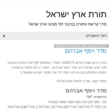
תורת ארץ ישראל
סדר קריאת התורה בציבור לפי מנהגי ארץ ישראל
▼
יום ראשון, 30 באפריל 2023
סדר ויסף אברהם
בע"ה ביום שבת קודש 15/02/72 הסדר המומלץ לקריאת התורה בציבור
לבני ארץ ישראל הינו סדר
ויסף אברהם,
הסדר ה-22 לספר בראשית.
הפרק המומלץ בנביא הינו
ויקח דוד עוד
מתוך הנביא שמואל ב'.
הסדר קצר, וצריך לכפול אחת עליות.
סדר ויסף אברהם
בראשית "25"
(א) וַיֹּ֧סֶף אַבְרָהָ֛ם וַיִּקַּ֥ח אִשָּׁ֖ה וּשְׁמָ֥הּ קְטוּרָֽה׃
(ב) וַתֵּ֣לֶד ל֗וֹ אֶת־זִמְרָן֙ וְאֶת־יׇקְשָׁ֔ן וְאֶת־מְדָ֖ן וְאֶת־מִדְיָ֑ן וְאֶת־יִשְׁבָּ֖ק וְאֶת־שֽׁוּחַ׃