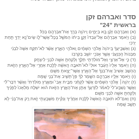
סדר ואברהם זקן
בראשית "24"
(א) וְאַבְרָהָ֣ם זָקֵ֔ן בָּ֖א בַּיָּמִ֑ים וַֽיהֹוָ֛ה בֵּרַ֥ךְ אֶת־אַבְרָהָ֖ם בַּכֹּֽל׃
(ב) וַיֹּ֣אמֶר אַבְרָהָ֗ם אֶל־עַבְדּוֹ֙ זְקַ֣ן בֵּית֔וֹ הַמֹּשֵׁ֖ל בְּכׇל־אֲשֶׁר־ל֑וֹ שִֽׂים־נָ֥א יָדְךָ֖ תַּ֥חַת
יְרֵכִֽי׃
(ג) וְאַשְׁבִּ֣יעֲךָ֔ בַּֽיהֹוָה֙ אֱלֹהֵ֣י הַשָּׁמַ֔יִם וֵֽאלֹהֵ֖י הָאָ֑רֶץ אֲשֶׁ֨ר לֹֽא־תִקַּ֤ח אִשָּׁה֙ לִבְנִ֔י
מִבְּנוֹת֙ הַֽכְּנַעֲנִ֔י אֲשֶׁ֥ר אָנֹכִ֖י יוֹשֵׁ֥ב בְּקִרְבּֽוֹ׃
(ד) כִּ֧י אֶל־אַרְצִ֛י וְאֶל־מוֹלַדְתִּ֖י תֵּלֵ֑ךְ וְלָקַחְתָּ֥ אִשָּׁ֖ה לִבְנִ֥י לְיִצְחָֽק׃
(ה) וַיֹּ֤אמֶר אֵלָיו֙ הָעֶ֔בֶד אוּלַי֙ לֹא־תֹאבֶ֣ה הָֽאִשָּׁ֔ה לָלֶ֥כֶת אַחֲרַ֖י אֶל־הָאָ֣רֶץ הַזֹּ֑את
הֶֽהָשֵׁ֤ב אָשִׁיב֙ אֶת־בִּנְךָ֔ אֶל־הָאָ֖רֶץ אֲשֶׁר־יָצָ֥אתָ מִשָּֽׁם׃
(ו) וַיֹּ֥אמֶר אֵלָ֖יו אַבְרָהָ֑ם הִשָּׁ֣מֶר לְךָ֔ פֶּן־תָּשִׁ֥יב אֶת־בְּנִ֖י שָֽׁמָּה׃
(ז) יְהֹוָ֣ה׀ אֱלֹהֵ֣י הַשָּׁמַ֗יִם אֲשֶׁ֨ר לְקָחַ֜נִי מִבֵּ֣ית אָבִי֮ וּמֵאֶ֣רֶץ מֽוֹלַדְתִּי֒ וַאֲשֶׁ֨ר דִּבֶּר־לִ֜י
וַאֲשֶׁ֤ר נִֽשְׁבַּֽע־לִי֙ לֵאמֹ֔ר לְזַ֨רְעֲךָ֔ אֶתֵּ֖ן אֶת־הָאָ֣רֶץ הַזֹּ֑את ה֗וּא יִשְׁלַ֤ח מַלְאָכוֹ֙ לְפָנֶ֔יךָ
וְלָקַחְתָּ֥ אִשָּׁ֛ה לִבְנִ֖י מִשָּֽׁם׃
(ח) וְאִם־לֹ֨א תֹאבֶ֤ה הָֽאִשָּׁה֙ לָלֶ֣כֶת אַחֲרֶ֔יךָ וְנִקִּ֕יתָ מִשְּׁבֻעָתִ֖י זֹ֑את רַ֣ק אֶת־בְּנִ֔י לֹ֥א
תָשֵׁ֖ב שָֽׁמָּה׃