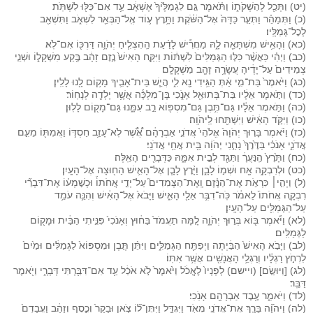
(יט) וַתְּכַ֖ל לְהַשְׁקֹת֑וֹ וַתֹּ֗אמֶר גַּ֤ם לִגְמַלֶּ֙יךָ֙ אֶשְׁאָ֔ב עַ֥ד אִם־כִּלּ֖וּ לִשְׁתֹּֽת׃
(כ) וַתְּמַהֵ֗ר וַתְּעַ֤ר כַּדָּהּ֙ אֶל־הַשֹּׁ֔קֶת וַתָּ֥רׇץ ע֛וֹד אֶֽל־הַבְּאֵ֖ר לִשְׁאֹ֑ב וַתִּשְׁאַ֖ב
לְכׇל־גְּמַלָּֽיו׃
(כא) וְהָאִ֥ישׁ מִשְׁתָּאֵ֖ה לָ֑הּ מַחֲרִ֕ישׁ לָדַ֗עַת הַֽהִצְלִ֧יחַ יְהֹוָ֛ה דַּרְכּ֖וֹ אִם־לֹֽא׃
(כב) וַיְהִ֗י כַּאֲשֶׁ֨ר כִּלּ֤וּ הַגְּמַלִּים֙ לִשְׁתּ֔וֹת וַיִּקַּ֤ח הָאִישׁ֙ נֶ֣זֶם זָהָ֔ב בֶּ֖קַע מִשְׁקָל֑וֹ וּשְׁנֵ֤י
צְמִידִים֙ עַל־יָדֶ֔יהָ עֲשָׂרָ֥ה זָהָ֖ב מִשְׁקָלָֽם׃
(כג) וַיֹּ֙אמֶר֙ בַּת־מִ֣י אַ֔תְּ הַגִּ֥ידִי נָ֖א לִ֑י הֲיֵ֧שׁ בֵּית־אָבִ֛יךְ מָק֥וֹם לָ֖נוּ לָלִֽין׃
(כד) וַתֹּ֣אמֶר אֵלָ֔יו בַּת־בְּתוּאֵ֖ל אָנֹ֑כִי בֶּן־מִלְכָּ֕ה אֲשֶׁ֥ר יָלְדָ֖ה לְנָחֽוֹר׃
(כה) וַתֹּ֣אמֶר אֵלָ֔יו גַּם־תֶּ֥בֶן גַּם־מִסְפּ֖וֹא רַ֣ב עִמָּ֑נוּ גַּם־מָק֖וֹם לָלֽוּן׃
(כו) וַיִּקֹּ֣ד הָאִ֔ישׁ וַיִּשְׁתַּ֖חוּ לַֽיהֹוָֽה׃
(כז) וַיֹּ֗אמֶר בָּר֤וּךְ יְהֹוָה֙ אֱלֹהֵי֙ אֲדֹנִ֣י אַבְרָהָ֔ם אֲ֠שֶׁ֠ר לֹֽא־עָזַ֥ב חַסְדּ֛וֹ וַאֲמִתּ֖וֹ מֵעִ֣ם
אֲדֹנִ֑י אָנֹכִ֗י בַּדֶּ֙רֶךְ֙ נָחַ֣נִי יְהֹוָ֔ה בֵּ֖ית אֲחֵ֥י אֲדֹנִֽי׃
(כח) וַתָּ֙רׇץ֙ הַֽנַּעֲרָ֔ וַתַּגֵּ֖ד לְבֵ֣ית אִמָּ֑הּ כַּדְּבָרִ֖ים הָאֵֽלֶּה׃
(כט) וּלְרִבְקָ֥ה אָ֖ח וּשְׁמ֣וֹ לָבָ֑ן וַיָּ֨רׇץ לָבָ֧ן אֶל־הָאִ֛ישׁ הַח֖וּצָה אֶל־הָעָֽיִן׃
(ל) וַיְהִ֣י׀ כִּרְאֹ֣ת אֶת־הַנֶּ֗זֶם וְֽאֶת־הַצְּמִדִים֮ עַל־יְדֵ֣י אֲחֹתוֹ֒ וּכְשׇׁמְע֗וֹ אֶת־דִּבְרֵ֞י
רִבְקָ֤ה אֲחֹתוֹ֙ לֵאמֹ֔ר כֹּֽה־דִבֶּ֥ר אֵלַ֖י הָאִ֑ישׁ וַיָּבֹא֙ אֶל־הָאִ֔ישׁ וְהִנֵּ֛ה עֹמֵ֥ד
עַל־הַגְּמַלִּ֖ים עַל־הָעָֽיִן׃
(לא) וַיֹּ֕אמֶר בּ֖וֹא בְּר֣וּךְ יְהֹוָ֑ה לָ֤מָּה תַעֲמֹד֙ בַּח֔וּץ וְאָנֹכִי֙ פִּנִּ֣יתִי הַבַּ֔יִת וּמָק֖וֹם
לַגְּמַלִּֽים׃
(לב) וַיָּבֹ֤א הָאִישׁ֙ הַבַּ֔יְתָה וַיְפַתַּ֖ח הַגְּמַלִּ֑ים וַיִּתֵּ֨ן תֶּ֤בֶן וּמִסְפּוֹא֙ לַגְּמַלִּ֔ים וּמַ֙יִם֙
לִרְחֹ֣ץ רַגְלָ֔יו וְרַגְלֵ֥י הָאֲנָשִׁ֖ים אֲשֶׁ֥ר אִתּֽוֹ׃
(לג) [וַיּוּשַׂ֤ם] (ויישם) לְפָנָיו֙ לֶאֱכֹ֔ל וַיֹּ֙אמֶר֙ לֹ֣א אֹכַ֔ל עַ֥ד אִם־דִּבַּ֖רְתִּי דְּבָרָ֑י וַיֹּ֖אמֶר
דַּבֵּֽר׃
(לד) וַיֹּאמַ֑ר עֶ֥בֶד אַבְרָהָ֖ם אָנֹֽכִי׃
(לה) וַיהֹוָ֞ה בֵּרַ֧ךְ אֶת־אֲדֹנִ֛י מְאֹ֖ד וַיִּגְדָּ֑ל וַיִּתֶּן־ל֞וֹ צֹ֤אן וּבָקָר֙ וְכֶ֣סֶף וְזָהָ֔ב וַעֲבָדִם֙