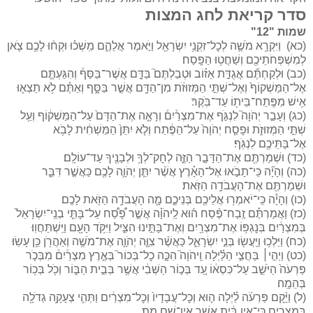
סדר קריאת לחג המצות
שמות "12"
(כא) וַיִּקְרָ֥א מֹשֶׁ֛ה לְכׇל־זִקְנֵ֥י יִשְׂרָאֵ֖ל וַיֹּ֣אמֶר אֲלֵהֶ֑ם מִֽשְׁכ֗וּ וּקְח֨וּ לָכֶ֥ם צֹ֛אן
לְמִשְׁפְּחֹתֵיכֶ֖ם וְשַׁחֲט֥וּ הַפָּֽסַח׃
(כב) וּלְקַחְתֶּ֞ם אֲגֻדַּ֣ת אֵז֗וֹב וּטְבַלְתֶּם֮ בַּדָּ֣ם אֲשֶׁר־בַּסַּף֒ וְהִגַּעְתֶּ֤ם
אֶל־הַמַּשְׁקוֹף֙ וְאֶל־שְׁתֵּ֣י הַמְּזוּזֹ֔ת מִן־הַדָּ֖ם אֲשֶׁ֣ר בַּסָּ֑ף וְאַתֶּ֗ם לֹ֥א תֵצְא֛וּ
אִ֥ישׁ מִפֶּֽתַח־בֵּית֖וֹ עַד־בֹּֽקֶר׃
(כג) וְעָבַ֣ר יְהֹוָה֮ לִנְגֹּ֣ף אֶת־מִצְרַ֒יִם֒ וְרָאָ֤ה אֶת־הַדָּם֙ עַל־הַמַּשְׁק֔וֹף וְעַ֖ל
שְׁתֵּ֣י הַמְּזוּזֹ֑ת וּפָסַ֤ח יְהֹוָה֙ עַל־הַפֶּ֔תַח וְלֹ֤א יִתֵּן֙ הַמַּשְׁחִ֔ית לָבֹ֥א
אֶל־בָּתֵּיכֶ֖ם לִנְגֹּֽף׃
(כד) וּשְׁמַרְתֶּ֖ם אֶת־הַדָּבָ֣ר הַזֶּ֑ה לְחׇק־לְךָ֥ וּלְבָנֶ֖יךָ עַד־עוֹלָֽם׃
(כה) וְהָיָ֞ה כִּֽי־תָבֹ֣אוּ אֶל־הָאָ֗רֶץ אֲשֶׁ֨ר יִתֵּ֧ן יְהֹוָ֛ה לָכֶ֖ם כַּאֲשֶׁ֣ר דִּבֵּ֑ר
וּשְׁמַרְתֶּ֖ם אֶת־הָעֲבֹדָ֥ה הַזֹּֽאת׃
(כו) וְהָיָ֕ה כִּֽי־יֹאמְר֥וּ אֲלֵיכֶ֖ם בְּנֵיכֶ֑ם מָ֛ה הָעֲבֹדָ֥ה הַזֹּ֖את לָכֶֽם׃
(כז) וַאֲמַרְתֶּ֡ם זֶֽבַח־פֶּ֨סַח ה֜וּא לַֽיהֹוָ֗ה אֲשֶׁ֣ר פָּ֠סַ֠ח עַל־בָּתֵּ֤י בְנֵֽי־יִשְׂרָאֵל֙
בְּמִצְרַ֔יִם בְּנׇגְפּ֥וֹ אֶת־מִצְרַ֖יִם וְאֶת־בָּתֵּ֣ינוּ הִצִּ֑יל וַיִּקֹּ֥ד הָעָ֖ם וַיִּֽשְׁתַּחֲוֽוּ׃
(כח) וַיֵּלְכ֥וּ וַיַּֽעֲשׂ֖וּ בְּנֵ֣י יִשְׂרָאֵ֑ל כַּאֲשֶׁ֨ר צִוָּ֧ה יְהֹוָ֛ה אֶת־מֹשֶׁ֥ה וְאַהֲרֹ֖ן כֵּ֥ן עָשֽׂוּ׃
(כט) וַיְהִ֣י׀ בַּחֲצִ֣י הַלַּ֗יְלָה וַֽיהֹוָה֮ הִכָּ֣ה כׇל־בְּכוֹר֮ בְּאֶ֣רֶץ מִצְרַ֒יִם֒ מִבְּכֹ֤ר
פַּרְעֹה֙ הַיֹּשֵׁ֣ב עַל־כִּסְא֔וֹ עַ֚ד בְּכ֣וֹר הַשְּׁבִ֔י אֲשֶׁ֖ר בְּבֵ֣ית הַבּ֑וֹר וְכֹ֖ל בְּכ֥וֹר
בְּהֵמָֽה׃
(ל) וַיָּ֨קׇם פַּרְעֹ֜ה לַ֗יְלָה ה֤וּא וְכׇל־עֲבָדָיו֙ וְכׇל־מִצְרַ֔יִם וַתְּהִ֛י צְעָקָ֥ה גְדֹלָ֖ה
בְּמִצְרָ֑יִם כִּֽי־אֵ֣ין בַּ֔יִת אֲשֶׁ֥ר אֵֽין־שָׁ֖ם מֵֽת׃