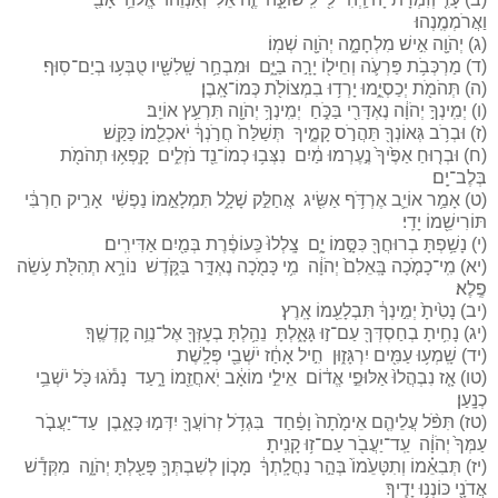
וַאֲרֹמְמֶֽנְהוּ׃
(ג) יְהֹוָ֖ה אִ֣ישׁ מִלְחָמָ֑ה יְהֹוָ֖ה שְׁמֽוֹ׃
(ד) מַרְכְּבֹ֥ת פַּרְעֹ֛ה וְחֵיל֖וֹ יָרָ֣ה בַיָּ֑ם וּמִבְחַ֥ר שָֽׁלִשָׁ֖יו טֻבְּע֥וּ בְיַם־סֽוּף׃
(ה) תְּהֹמֹ֖ת יְכַסְיֻ֑מוּ יָרְד֥וּ בִמְצוֹלֹ֖ת כְּמוֹ־אָֽבֶן׃
(ו) יְמִֽינְךָ֣ יְהֹוָ֔ה נֶאְדָּרִ֖י בַּכֹּ֑חַ יְמִֽינְךָ֥ יְהֹוָ֖ה תִּרְעַ֥ץ אוֹיֵֽב׃
(ז) וּבְרֹ֥ב גְּאוֹנְךָ֖ תַּהֲרֹ֣ס קָמֶ֑יךָ תְּשַׁלַּח֙ חֲרֹ֣נְךָ֔ יֹאכְלֵ֖מוֹ כַּקַּֽשׁ׃
(ח) וּבְר֤וּחַ אַפֶּ֙יךָ֙ נֶ֣עֶרְמוּ מַ֔יִם נִצְּב֥וּ כְמוֹ־נֵ֖ד נֹזְלִ֑ים קָֽפְא֥וּ תְהֹמֹ֖ת
בְּלֶב־יָֽם׃
(ט) אָמַ֥ר אוֹיֵ֛ב אֶרְדֹּ֥ף אַשִּׂ֖יג אֲחַלֵּ֣ק שָׁלָ֑ל תִּמְלָאֵ֣מוֹ נַפְשִׁ֔י אָרִ֣יק חַרְבִּ֔י
תּוֹרִישֵׁ֖מוֹ יָדִֽי׃
(י) נָשַׁ֥פְתָּ בְרוּחֲךָ֖ כִּסָּ֣מוֹ יָ֑ם צָֽלְלוּ֙ כַּֽעוֹפֶ֔רֶת בְּמַ֖יִם אַדִּירִֽים׃
(יא) מִֽי־כָמֹ֤כָה בָּֽאֵלִם֙ יְהֹוָ֔ה מִ֥י כָּמֹ֖כָה נֶאְדָּ֣ר בַּקֹּ֑דֶשׁ נוֹרָ֥א תְהִלֹּ֖ת עֹ֥שֵׂה
פֶֽלֶא׃
(יב) נָטִ֙יתָ֙ יְמִ֣ינְךָ֔ תִּבְלָעֵ֖מוֹ אָֽרֶץ׃
(יג) נָחִ֥יתָ בְחַסְדְּךָ֖ עַם־ז֣וּ גָּאָ֑לְתָּ נֵהַ֥לְתָּ בְעׇזְּךָ֖ אֶל־נְוֵ֥ה קׇדְשֶֽׁךָ׃
(יד) שָֽׁמְע֥וּ עַמִּ֖ים יִרְגָּז֑וּן חִ֣יל אָחַ֔ז יֹשְׁבֵ֖י פְּלָֽשֶׁת׃
(טו) אָ֤ז נִבְהֲלוּ֙ אַלּוּפֵ֣י אֱד֔וֹם אֵילֵ֣י מוֹאָ֔ב יֹֽאחֲזֵ֖מוֹ רָ֑עַד נָמֹ֕גוּ כֹּ֖ל יֹשְׁבֵ֥י
כְנָֽעַן׃
(טז) תִּפֹּ֨ל עֲלֵיהֶ֤ם אֵימָ֙תָה֙ וָפַ֔חַד בִּגְדֹ֥ל זְרוֹעֲךָ֖ יִדְּמ֣וּ כָּאָ֑בֶן עַד־יַעֲבֹ֤ר
עַמְּךָ֙ יְהֹוָ֔ה עַֽד־יַעֲבֹ֖ר עַם־ז֥וּ קָנִֽיתָ׃
(יז) תְּבִאֵ֗מוֹ וְתִטָּעֵ֙מוֹ֙ בְּהַ֣ר נַחֲלָֽתְךָ֔ מָכ֧וֹן לְשִׁבְתְּךָ֛ פָּעַ֖לְתָּ יְהֹוָ֑ה מִקְּדָ֕שׁ
אֲדֹנָ֖י כּוֹנְנ֥וּ יָדֶֽיךָ׃