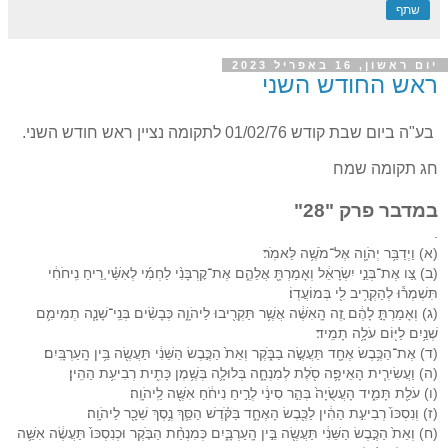
שתף
יום ראשון, 16 באפריל 2023
ראש החודש השני
בע"ה ביום שבת קודש 01/02/76 לתקומה נציין ראש חודש השני.
חג תקומה שמח
במדבר פרק "28"
.
(א) וַיְדַבֵּ֥ר יְהֹוָ֖ה אֶל־מֹשֶׁ֥ה לֵּאמֹֽר׃
(ב) צַ֚ו אֶת־בְּנֵ֣י יִשְׂרָאֵ֔ל וְאָמַרְתָּ֖ אֲלֵהֶ֑ם אֶת־קׇרְבָּנִ֨י לַחְמִ֜י לְאִשַּׁ֗י רֵ֚יחַ נִֽיחֹחִ֔י
תִּשְׁמְר֕וּ לְהַקְרִ֥יב לִ֖י בְּמוֹעֲדֽוֹ׃
(ג) וְאָמַרְתָּ֣ לָהֶ֔ם זֶ֚ה הָֽאִשֶּׁ֔ה אֲשֶׁ֥ר תַּקְרִ֖יבוּ לַיהֹוָ֑ה כְּבָשִׂ֨ים בְּנֵֽי־שָׁנָ֧ה תְמִימִ֛ם
שְׁנַ֥יִם לַיּ֖וֹם עֹלָ֥ה תָמִֽיד׃
(ד) אֶת־הַכֶּ֥בֶשׂ אֶחָ֖ד תַּעֲשֶׂ֣ה בַבֹּ֑קֶר וְאֵת֙ הַכֶּ֣בֶשׂ הַשֵּׁנִ֔י תַּעֲשֶׂ֖ה בֵּ֥ין הָֽעַרְבָּֽיִם׃
(ה) וַעֲשִׂירִ֧ית הָאֵיפָ֛ה סֹ֖לֶת לְמִנְחָ֑ה בְּלוּלָ֛ה בְּשֶׁ֥מֶן כָּתִ֖ית רְבִיעִ֥ת הַהִֽין׃
(ו) עֹלַ֖ת תָּמִ֑יד הָעֲשֻׂיָה֙ בְּהַ֣ר סִינַ֔י לְרֵ֣יחַ נִיחֹ֔חַ אִשֶּׁ֖ה לַֽיהֹוָֽה׃
(ז) וְנִסְכּוֹ֙ רְבִיעִ֣ת הַהִ֔ין לַכֶּ֖בֶשׂ הָאֶחָ֑ד בַּקֹּ֗דֶשׁ הַסֵּ֛ךְ נֶ֥סֶךְ שֵׁכָ֖ר לַיהֹוָֽה׃
(ח) וְאֵת֙ הַכֶּ֣בֶשׂ הַשֵּׁנִ֔י תַּעֲשֶׂ֖ה בֵּ֣ין הָֽעַרְבָּ֑יִם כְּמִנְחַ֨ת הַבֹּ֤קֶר וּכְנִסְכּוֹ֙ תַּעֲשֶׂ֔ה אִשֵּׁ֛ה