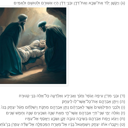
(ג) וְיׇקְשָׁ֣ן יָלַ֔ד אֶת־שְׁבָ֖א וְאֶת־דְּדָ֑ן וּבְנֵ֣י דְדָ֔ן הָי֛וּ אַשּׁוּרִ֥ם וּלְטוּשִׁ֖ם וּלְאֻמִּֽים׃
(ד) וּבְנֵ֣י מִדְיָ֗ן עֵיפָ֤ה וָעֵ֙פֶר֙ וַחֲנֹ֔ךְ וַאֲבִידָ֖ע וְאֶלְדָּעָ֑ה כׇּל־אֵ֖לֶּה בְּנֵ֥י קְטוּרָֽה׃
(ה) וַיִּתֵּ֧ן אַבְרָהָ֛ם אֶת־כׇּל־אֲשֶׁר־ל֖וֹ לְיִצְחָֽק׃
(ו) וְלִבְנֵ֤י הַפִּֽילַגְשִׁים֙ אֲשֶׁ֣ר לְאַבְרָהָ֔ם נָתַ֥ן אַבְרָהָ֖ם מַתָּנֹ֑ת וַֽיְשַׁלְּחֵ֞ם מֵעַ֨ל יִצְחָ֤ק בְּנוֹ֙ 
(ז) וְאֵ֗לֶּה יְמֵ֛י שְׁנֵֽי־חַיֵּ֥י אַבְרָהָ֖ם אֲשֶׁר־חָ֑י מְאַ֥ת שָׁנָ֛ה וְשִׁבְעִ֥ים שָׁנָ֖ה וְחָמֵ֥שׁ שָׁנִֽים׃
(ח) וַיִּגְוַ֨ע וַיָּ֧מׇת אַבְרָהָ֛ם בְּשֵׂיבָ֥ה טוֹבָ֖ה זָקֵ֣ן וְשָׂבֵ֑עַ וַיֵּאָ֖סֶף אֶל־עַמָּֽיו׃
(ט) וַיִּקְבְּר֨וּ אֹת֜וֹ יִצְחָ֤ק וְיִשְׁמָעֵאל֙ בָּנָ֔יו אֶל־מְעָרַ֖ת הַמַּכְפֵּלָ֑ה אֶל־שְׂדֵ֞ה עֶפְרֹ֤ן בֶּן־צֹ֙חַר֙