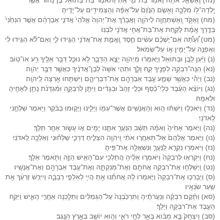
יָֽלְדָה־לּ֖וֹ מִלְכָּ֑ה וָאָשִׂ֤ם הַנֶּ֙זֶם֙ עַל־אַפָּ֔הּ וְהַצְּמִידִ֖ים עַל־יָדֶֽיהָ׃
(מח) וָאֶקֹּ֥ד וָֽאֶשְׁתַּחֲוֶ֖ה לַיהֹוָ֑ה וָאֲבָרֵ֗ךְ אֶת־יְהֹוָה֙ אֱלֹהֵי֙ אֲדֹנִ֣י אַבְרָהָ֔ם אֲשֶׁ֤ר הִנְחַ֙נִי֙
בְּדֶ֣רֶךְ אֱמֶ֔ת לָקַ֛חַת אֶת־בַּת־אֲחִ֥י אֲדֹנִ֖י לִבְנֽוֹ׃
(מט) וְ֠עַתָּ֠ה אִם־יֶשְׁכֶ֨ם עֹשִׂ֜ים חֶ֧סֶד וֶֽאֱמֶ֛ת אֶת־אֲדֹנִ֖י הַגִּ֣ידוּ לִ֑י וְאִם־לֹ֕א הַגִּ֣ידוּ לִ֔י
וְאֶפְנֶ֥ה עַל־יָמִ֖ין א֥וֹ עַל־שְׂמֹֽאל׃
(נ) וַיַּ֨עַן לָבָ֤ן וּבְתוּאֵל֙ וַיֹּ֣אמְר֔וּ מֵיְהֹוָ֖ה יָצָ֣א הַדָּבָ֑ר לֹ֥א נוּכַ֛ל דַּבֵּ֥ר אֵלֶ֖יךָ רַ֥ע אוֹ־טֽוֹב׃
(נא) הִנֵּֽה־רִבְקָ֥ה לְפָנֶ֖יךָ קַ֣ח וָלֵ֑ךְ וּתְהִ֤י אִשָּׁה֙ לְבֶן־אֲדֹנֶ֔יךָ כַּאֲשֶׁ֖ר דִּבֶּ֥ר יְהֹוָֽה׃
(נב) וַיְהִ֕י כַּאֲשֶׁ֥ר שָׁמַ֛ע עֶ֥בֶד אַבְרָהָ֖ם אֶת־דִּבְרֵיהֶ֑ם וַיִּשְׁתַּ֥חוּ אַ֖רְצָה לַֽיהֹוָֽה׃
(נג) וַיּוֹצֵ֨א הָעֶ֜בֶד כְּלֵי־כֶ֨סֶף וּכְלֵ֤י זָהָב֙ וּבְגָדִ֔ים וַיִּתֵּ֖ן לְרִבְקָ֑ה וּמִ֨גְדָּנֹ֔ת נָתַ֥ן לְאָחִ֖יהָ
וּלְאִמָּֽהּ׃
(נד) וַיֹּאכְל֣וּ וַיִּשְׁתּ֗וּ ה֛וּא וְהָאֲנָשִׁ֥ים אֲשֶׁר־עִמּ֖וֹ וַיָּלִ֑ינוּ וַיָּק֣וּמוּ בַבֹּ֔קֶר וַיֹּ֖אמֶר שַׁלְּחֻ֥נִי
לַֽאדֹנִֽי׃
(נה) וַיֹּ֤אמֶר אָחִ֙יהָ֙ וְאִמָּ֔הּ תֵּשֵׁ֨ב הַנַּעֲרָ֥ אִתָּ֛נוּ יָמִ֖ים א֣וֹ עָשׂ֑וֹר אַחַ֖ר תֵּלֵֽךְ׃
(נו) וַיֹּ֤אמֶר אֲלֵהֶם֙ אַל־תְּאַחֲר֣וּ אֹתִ֔י וַֽיהֹוָ֖ה הִצְלִ֣יחַ דַּרְכִּ֑י שַׁלְּח֕וּנִי וְאֵלְכָ֖ה לַֽאדֹנִֽי׃
(נז) וַיֹּאמְר֖וּ נִקְרָ֣א לַֽנַּעֲרָ֑ וְנִשְׁאֲלָ֖ה אֶת־פִּֽיהָ׃
(נח) וַיִּקְרְא֤וּ לְרִבְקָה֙ וַיֹּאמְר֣וּ אֵלֶ֔יהָ הֲתֵלְכִ֖י עִם־הָאִ֣ישׁ הַזֶּ֑ה וַתֹּ֖אמֶר אֵלֵֽךְ׃
(נט) וַֽיְשַׁלְּח֛וּ אֶת־רִבְקָ֥ה אֲחֹתָ֖ם וְאֶת־מֵנִקְתָּ֑הּ וְאֶת־עֶ֥בֶד אַבְרָהָ֖ם וְאֶת־אֲנָשָֽׁיו׃
(ס) וַיְבָרְכ֤וּ אֶת־רִבְקָה֙ וַיֹּ֣אמְרוּ לָ֔הּ אֲחֹתֵ֕נוּ אַ֥תְּ הֲיִ֖י לְאַלְפֵ֣י רְבָבָ֑ה וְיִירַ֣שׁ זַרְעֵ֔ךְ אֵ֖ת
שַׁ֥עַר שֹׂנְאָֽיו׃
(סא) וַתָּ֨קׇם רִבְקָ֜ה וְנַעֲרֹתֶ֗יהָ וַתִּרְכַּ֙בְנָה֙ עַל־הַגְּמַלִּ֔ים וַתֵּלַ֖כְנָה אַחֲרֵ֣י הָאִ֑ישׁ וַיִּקַּ֥ח
הָעֶ֛בֶד אֶת־רִבְקָ֖ה וַיֵּלַֽךְ׃
(סב) וְיִצְחָק֙ בָּ֣א מִבּ֔וֹא בְּאֵ֥ר לַחַ֖י רֹאִ֑י וְה֥וּא יוֹשֵׁ֖ב בְּאֶ֥רֶץ הַנֶּֽגֶב׃