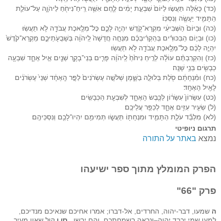
(כד) כָּאֵ֜לֶּה תַּעֲשׂ֤וּ לַיּוֹם֙ שִׁבְעַ֣ת יָמִ֔ים לֶ֛חֶם אִשֵּׁ֥ה רֵֽיחַ־נִיחֹ֖חַ לַיהֹוָ֑ה עַל־עוֹלַ֧ת
הַתָּמִ֛יד יֵעָשֶׂ֖ה וְנִסְכּֽוֹ׃
(כה) וּבַיּוֹם֙ הַשְּׁבִיעִ֔י מִקְרָא־קֹ֖דֶשׁ יִהְיֶ֣ה לָכֶ֑ם כׇּל־מְלֶ֥אכֶת עֲבֹדָ֖ה לֹ֥א תַעֲשֽׂוּ׃
(כו) וּבְי֣וֹם הַבִּכּוּרִ֗ים בְּהַקְרִ֨יבְכֶ֜ם מִנְחָ֤ה חֲדָשָׁה֙ לַֽיהֹוָ֔ה בְּשָׁבֻעֹ֖תֵיכֶ֑ם מִֽקְרָא־קֹ֙דֶשׁ֙
יִהְיֶ֣ה לָכֶ֔ם כׇּל־מְלֶ֥אכֶת עֲבֹדָ֖ה לֹ֥א תַעֲשֽׂוּ׃
(כז) וְהִקְרַבְתֶּ֨ם עוֹלָ֜ה לְרֵ֤יחַ נִיחֹ֙חַ֙ לַֽיהֹוָ֔ה פָּרִ֧ים בְּנֵי־בָקָ֛ר שְׁנַ֖יִם אַ֣יִל אֶחָ֑ד שִׁבְעָ֥ה
כְבָשִׂ֖ים בְּנֵ֥י שָׁנָֽה׃
(כח) וּמִ֨נְחָתָ֔ם סֹ֖לֶת בְּלוּלָ֣ה בַשָּׁ֑מֶן שְׁלֹשָׁ֤ה עֶשְׂרֹנִים֙ לַפָּ֣ר הָֽאֶחָ֔ד שְׁנֵי֙ עֶשְׂרֹנִ֔ים
לָאַ֖יִל הָאֶחָֽד׃
(כט) עִשָּׂרוֹן֙ עִשָּׂר֔וֹן לַכֶּ֖בֶשׂ הָאֶחָ֑ד לְשִׁבְעַ֖ת הַכְּבָשִֽׂים׃
(ל) שְׂעִ֥יר עִזִּ֖ים אֶחָ֑ד לְכַפֵּ֖ר עֲלֵיכֶֽם׃
(לא) מִלְּבַ֞ד עֹלַ֧ת הַתָּמִ֛יד וּמִנְחָת֖וֹ תַּעֲשׂ֑וּ תְּמִימִ֥ם יִהְיוּ־לָכֶ֖ם וְנִסְכֵּיהֶֽם׃
תרגום ניופיטי
נמצא
באתר על התורה
הפרק המומלץ מתוך ספר ישיעהו
פרק "66"
ה
שמעו, דבר-יהוה, החרדים, אל-דברו; אמרו אחיכם שנאיכם מנדיכם,
למען שמי יכבד יהוה–ונראה בשמחתכם, והם יבשו.
סו,ו
קול שאון מעיר,