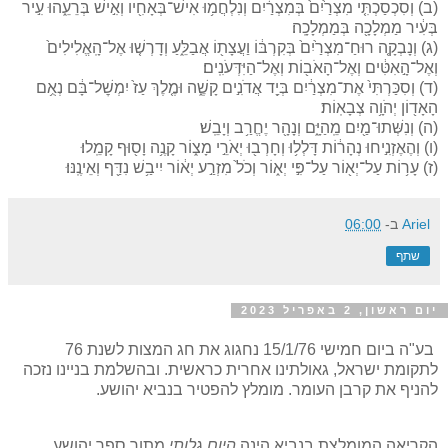
(ב) וְסִכְסַכְתִּ֤י מִצְרַ֙יִם֙ בְּמִצְרַ֔יִם וְנִלְחֲמ֥וּ אִישׁ־בְּאָחִ֖יו וְאִ֣ישׁ בְּרֵעֵ֑הוּ עִ֣יר
בְּעִ֔יר מַמְלָכָ֖ה בְּמַמְלָכָֽה׃
(ג) וְנָבְקָ֤ה רוּחַ־מִצְרַ֙יִם֙ בְּקִרְבּ֔וֹ וַעֲצָת֖וֹ אֲבַלֵּ֑עַ וְדָרְשׁ֤וּ אֶל־הָֽאֱלִילִים֙
וְאֶל־הָ֣אִטִּ֔ים וְאֶל־הָאֹב֖וֹת וְאֶל־הַיִּדְּעֹנִֽים׃
(ד) וְסִכַּרְתִּי֙ אֶת־מִצְרַ֔יִם בְּיַ֖ד אֲדֹנִ֣ים קָשֶׁ֑ה וּמֶ֤לֶךְ עַז֙ יִמְשׇׁל־בָּ֔ם נְאֻ֥ם
הָאָד֖וֹן יְהֹוָ֥ה צְבָאֽוֹת׃
(ה) וְנִשְּׁתוּ־מַ֖יִם מֵֽהַיָּ֑ם וְנָהָ֖ר יֶחֱרַ֥ב וְיָבֵֽשׁ׃
(ו) וְהֶאֶזְנִ֣יחוּ נְהָר֔וֹת דָּלְל֥וּ וְחָרְב֖וּ יְאֹרֵ֣י מָצ֑וֹר קָנֶ֥ה וָס֖וּף קָמֵֽלוּ׃
(ז) עָר֥וֹת עַל־יְא֖וֹר עַל־פִּ֣י יְא֑וֹר וְכֹל֙ מִזְרַ֣ע יְא֔וֹר יִיבַ֥שׁ נִדַּ֖ף וְאֵינֶֽנּוּ׃
Ariel
ב-
06:00
שתף
יום ראשון, 2 באפריל 2023
בע"ה ביום חמישי 15/1/76 נחגוג את חג המצות לשנת 76
לתקומת ישראל, גאולתינו אחרית כראשית. ובהשלמת בניינו נזכה
להניף את קרבן העומר. מומלץ להפטיר בנביא יהושע.
הקריאה המומלצת בנביא הינה
היום גלותי
מתוך ספר יהושע.