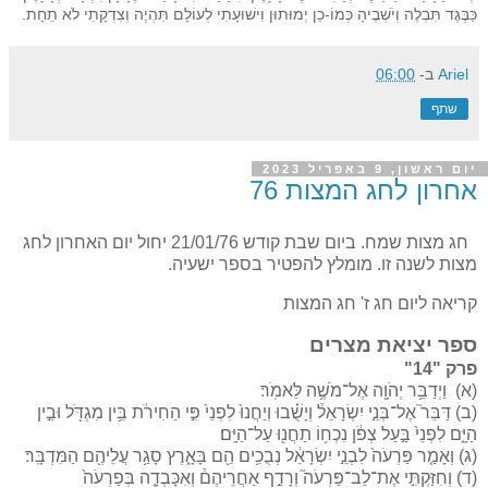
כַּבֶּגֶד תִּבְלֶה וְיֹשְׁבֶיהָ כְּמוֹ-כֵן יְמוּתוּן וִישׁוּעָתִי לְעוֹלָם תִּהְיֶה וְצִדְקָתִי לֹא תֵחָת.
Ariel
ב-
06:00
שתף
יום ראשון, 9 באפריל 2023
אחרון לחג המצות 76
חג מצות שמח. ביום שבת קודש 21/01/76 יחול יום האחרון לחג
מצות לשנה זו. מומלץ להפטיר בספר ישעיה.
קריאה ליום חג ז' חג המצות
ספר יציאת מצרים
פרק "14"
(א) וַיְדַבֵּ֥ר יְהֹוָ֖ה אֶל־מֹשֶׁ֥ה לֵּאמֹֽר׃
(ב) דַּבֵּר֮ אֶל־בְּנֵ֣י יִשְׂרָאֵל֒ וְיָשֻׁ֗בוּ וְיַחֲנוּ֙ לִפְנֵי֙ פִּ֣י הַחִירֹ֔ת בֵּ֥ין מִגְדֹּ֖ל וּבֵ֣ין
הַיָּ֑ם לִפְנֵי֙ בַּ֣עַל צְפֹ֔ן נִכְח֥וֹ תַחֲנ֖וּ עַל־הַיָּֽם׃
(ג) וְאָמַ֤ר פַּרְעֹה֙ לִבְנֵ֣י יִשְׂרָאֵ֔ל נְבֻכִ֥ים הֵ֖ם בָּאָ֑רֶץ סָגַ֥ר עֲלֵיהֶ֖ם הַמִּדְבָּֽר׃
(ד) וְחִזַּקְתִּ֣י אֶת־לֵב־פַּרְעֹה֮ וְרָדַ֣ף אַחֲרֵיהֶם֒ וְאִכָּבְדָ֤ה בְּפַרְעֹה֙