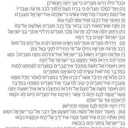
וּבְכׇל־חֵיל֔וֹ וְיָדְע֥וּ מִצְרַ֖יִם כִּֽי־אֲנִ֣י יְהֹוָ֑ה וַיַּֽעֲשׂוּ־כֵֽן׃
(ה) וַיֻּגַּד֙ לְמֶ֣לֶךְ מִצְרַ֔יִם כִּ֥י בָרַ֖ח הָעָ֑ם וַ֠יֵּהָפֵ֠ךְ לְבַ֨ב פַּרְעֹ֤ה וַעֲבָדָיו֙
אֶל־הָעָ֔ם וַיֹּֽאמְרוּ֙ מַה־זֹּ֣את עָשִׂ֔ינוּ כִּֽי־שִׁלַּ֥חְנוּ אֶת־יִשְׂרָאֵ֖ל מֵעָבְדֵֽנוּ׃
(ו) וַיֶּאְסֹ֖ר אֶת־רִכְבּ֑וֹ וְאֶת־עַמּ֖וֹ לָקַ֥ח עִמּֽוֹ׃
(ז) וַיִּקַּ֗ח שֵׁשׁ־מֵא֥וֹת רֶ֙כֶב֙ בָּח֔וּר וְכֹ֖ל רֶ֣כֶב מִצְרָ֑יִם וְשָׁלִשִׁ֖ם עַל־כֻּלּֽוֹ׃
(ח) וַיְחַזֵּ֣ק יְהֹוָ֗ה אֶת־לֵ֤ב פַּרְעֹה֙ מֶ֣לֶךְ מִצְרַ֔יִם וַיִּרְדֹּ֕ף אַחֲרֵ֖י בְּנֵ֣י יִשְׂרָאֵ֑ל
וּבְנֵ֣י יִשְׂרָאֵ֔ל יֹצְאִ֖ים בְּיָ֥ד רָמָֽה׃
(ט) וַיִּרְדְּפ֨וּ מִצְרַ֜יִם אַחֲרֵיהֶ֗ם וַיַּשִּׂ֤יגוּ אוֹתָם֙ חֹנִ֣ים עַל־הַיָּ֔ם כׇּל־סוּס֙
רֶ֣כֶב פַּרְעֹ֔ה וּפָרָשָׁ֖יו וְחֵיל֑וֹ עַל־פִּי֙ הַֽחִירֹ֔ת לִפְנֵ֖י בַּ֥עַל צְפֹֽן׃
(י) וּפַרְעֹ֖ה הִקְרִ֑יב וַיִּשְׂאוּ֩ בְנֵֽי־יִשְׂרָאֵ֨ל אֶת־עֵינֵיהֶ֜ם וְהִנֵּ֥ה מִצְרַ֣יִם׀ נֹסֵ֣עַ
אַחֲרֵיהֶ֗ם וַיִּֽירְאוּ֙ מְאֹ֔ד וַיִּצְעֲק֥וּ בְנֵֽי־יִשְׂרָאֵ֖ל אֶל־יְהֹוָֽה׃
(יא) וַיֹּאמְרוּ֮ אֶל־מֹשֶׁה֒ הֲֽמִבְּלִ֤י אֵין־קְבָרִים֙ בְּמִצְרַ֔יִם לְקַחְתָּ֖נוּ לָמ֣וּת
בַּמִּדְבָּ֑ר מַה־זֹּאת֙ עָשִׂ֣יתָ לָּ֔נוּ לְהוֹצִיאָ֖נוּ מִמִּצְרָֽיִם׃
(יב) הֲלֹא־זֶ֣ה הַדָּבָ֗ר אֲשֶׁר֩ דִּבַּ֨רְנוּ אֵלֶ֤יךָ בְמִצְרַ֙יִם֙ לֵאמֹ֔ר חֲדַ֥ל מִמֶּ֖נּוּ
וְנַֽעַבְדָ֣ה אֶת־מִצְרָ֑יִם כִּ֣י ט֥וֹב לָ֙נוּ֙ עֲבֹ֣ד אֶת־מִצְרַ֔יִם מִמֻּתֵ֖נוּ בַּמִּדְבָּֽר׃
(יג) וַיֹּ֨אמֶר מֹשֶׁ֣ה אֶל־הָעָם֮ אַל־תִּירָ֒אוּ֒ הִֽתְיַצְּב֗וּ וּרְאוּ֙ אֶת־יְשׁוּעַ֣ת יְהֹוָ֔ה
אֲשֶׁר־יַעֲשֶׂ֥ה לָכֶ֖ם הַיּ֑וֹם כִּ֗י אֲשֶׁ֨ר רְאִיתֶ֤ם אֶת־מִצְרַ֙יִם֙ הַיּ֔וֹם לֹ֥א תֹסִ֛פוּ
לִרְאֹתָ֥ם ע֖וֹד עַד־עוֹלָֽם׃
(יד) יְהֹוָ֖ה יִלָּחֵ֣ם לָכֶ֑ם וְאַתֶּ֖ם תַּחֲרִשֽׁוּן׃
(טו) וַיֹּ֤אמֶר יְהֹוָה֙ אֶל־מֹשֶׁ֔ה מַה־תִּצְעַ֖ק אֵלָ֑י דַּבֵּ֥ר אֶל־בְּנֵי־יִשְׂרָאֵ֖ל וְיִסָּֽעוּ׃
(טז) וְאַתָּ֞ה הָרֵ֣ם אֶֽת־מַטְּךָ֗ וּנְטֵ֧ה אֶת־יָדְךָ֛ עַל־הַיָּ֖ם וּבְקָעֵ֑הוּ וְיָבֹ֧אוּ
בְנֵֽי־יִשְׂרָאֵ֛ל בְּת֥וֹךְ הַיָּ֖ם בַּיַּבָּשָֽׁה׃