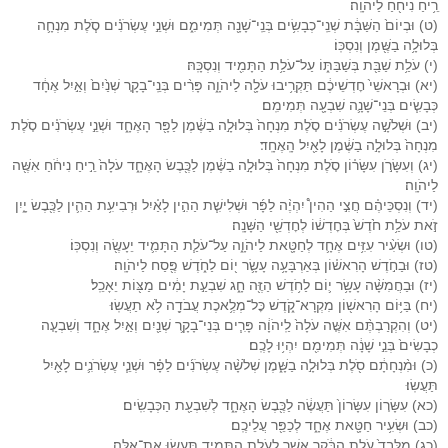
רֵ֥יחַ נִיחֹ֖חַ לַיהֹוָֽה׃
(ט) וּבְיוֹם֙ הַשַּׁבָּ֔ת שְׁנֵֽי־כְבָשִׂ֥ים בְּנֵֽי־שָׁנָ֖ה תְּמִימִ֑ם וּשְׁנֵ֣י עֶשְׂרֹנִ֗ים סֹ֧לֶת מִנְחָ֛ה
בְּלוּלָ֥ה בַשֶּׁ֖מֶן וְנִסְכּֽוֹ׃
(י) עֹלַ֥ת שַׁבַּ֖ת בְּשַׁבַּתּ֑וֹ עַל־עֹלַ֥ת הַתָּמִ֖יד וְנִסְכָּֽהּ׃
(יא) וּבְרָאשֵׁי֙ חׇדְשֵׁיכֶ֔ם תַּקְרִ֥יבוּ עֹלָ֖ה לַיהֹוָ֑ה פָּרִ֨ים בְּנֵֽי־בָקָ֤ר שְׁנַ֙יִם֙ וְאַ֣יִל אֶחָ֔ד
כְּבָשִׂ֧ים בְּנֵי־שָׁנָ֛ה שִׁבְעָ֖ה תְּמִימִֽם׃
(יב) וּשְׁלֹשָׁ֣ה עֶשְׂרֹנִ֗ים סֹ֤לֶת מִנְחָה֙ בְּלוּלָ֣ה בַשֶּׁ֔מֶן לַפָּ֖ר הָאֶחָ֑ד וּשְׁנֵ֣י עֶשְׂרֹנִ֗ים סֹ֤לֶת
מִנְחָה֙ בְּלוּלָ֣ה בַשֶּׁ֔מֶן לָאַ֖יִל הָֽאֶחָֽד׃
(יג) וְעִשָּׂרֹ֣ן עִשָּׂר֗וֹן סֹ֤לֶת מִנְחָה֙ בְּלוּלָ֣ה בַשֶּׁ֔מֶן לַכֶּ֖בֶשׂ הָאֶחָ֑ד עֹלָה֙ רֵ֣יחַ נִיחֹ֔חַ אִשֶּׁ֖ה
לַיהֹוָֽה׃
(יד) וְנִסְכֵּיהֶ֗ם חֲצִ֣י הַהִין֩ יִהְיֶ֨ה לַפָּ֜ר וּשְׁלִישִׁ֧ת הַהִ֣ין לָאַ֗יִל וּרְבִיעִ֥ת הַהִ֛ין לַכֶּ֖בֶשׂ יָ֑יִן
זֹ֣את עֹלַ֥ת חֹ֙דֶשׁ֙ בְּחׇדְשׁ֔וֹ לְחׇדְשֵׁ֖י הַשָּׁנָֽה׃
(טו) וּשְׂעִ֨יר עִזִּ֥ים אֶחָ֛ד לְחַטָּ֖את לַיהֹוָ֑ה עַל־עֹלַ֧ת הַתָּמִ֛יד יֵעָשֶׂ֖ה וְנִסְכּֽוֹ׃
(טז) וּבַחֹ֣דֶשׁ הָרִאשׁ֗וֹן בְּאַרְבָּעָ֥ה עָשָׂ֛ר י֖וֹם לַחֹ֑דֶשׁ פֶּ֖סַח לַיהֹוָֽה׃
(יז) וּבַחֲמִשָּׁ֨ה עָשָׂ֥ר י֛וֹם לַחֹ֥דֶשׁ הַזֶּ֖ה חָ֑ג שִׁבְעַ֣ת יָמִ֔ים מַצּ֖וֹת יֵאָכֵֽל׃
(יח) בַּיּ֥וֹם הָרִאשׁ֖וֹן מִקְרָא־קֹ֑דֶשׁ כׇּל־מְלֶ֥אכֶת עֲבֹדָ֖ה לֹ֥א תַעֲשֽׂוּ׃
(יט) וְהִקְרַבְתֶּ֨ם אִשֶּׁ֤ה עֹלָה֙ לַֽיהֹוָ֔ה פָּרִ֧ים בְּנֵי־בָקָ֛ר שְׁנַ֖יִם וְאַ֣יִל אֶחָ֑ד וְשִׁבְעָ֤ה
כְבָשִׂים֙ בְּנֵ֣י שָׁנָ֔ה תְּמִימִ֖ם יִהְי֥וּ לָכֶֽם׃
(כ) וּמִ֨נְחָתָ֔ם סֹ֖לֶת בְּלוּלָ֣ה בַשָּׁ֑מֶן שְׁלֹשָׁ֨ה עֶשְׂרֹנִ֜ים לַפָּ֗ר וּשְׁנֵ֧י עֶשְׂרֹנִ֛ים לָאַ֖יִל
תַּעֲשֽׂוּ׃
(כא) עִשָּׂר֤וֹן עִשָּׂרוֹן֙ תַּעֲשֶׂ֔ה לַכֶּ֖בֶשׂ הָאֶחָ֑ד לְשִׁבְעַ֖ת הַכְּבָשִֽׂים׃
(כב) וּשְׂעִ֥יר חַטָּ֖את אֶחָ֑ד לְכַפֵּ֖ר עֲלֵיכֶֽם׃
(כג) מִלְּבַד֙ עֹלַ֣ת הַבֹּ֔קֶר אֲשֶׁ֖ר לְעֹלַ֣ת הַתָּמִ֑יד תַּעֲשׂ֖וּ אֶת־אֵֽלֶּה׃