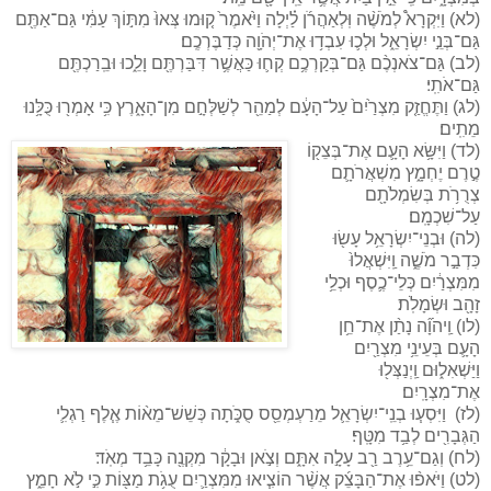
(לא) וַיִּקְרָא֩ לְמֹשֶׁ֨ה וּֽלְאַהֲרֹ֜ן לַ֗יְלָה וַיֹּ֙אמֶר֙ ק֤וּמוּ צְּאוּ֙ מִתּ֣וֹךְ עַמִּ֔י גַּם־אַתֶּ֖ם
גַּם־בְּנֵ֣י יִשְׂרָאֵ֑ל וּלְכ֛וּ עִבְד֥וּ אֶת־יְהֹוָ֖ה כְּדַבֶּרְכֶֽם׃
(לב) גַּם־צֹאנְכֶ֨ם גַּם־בְּקַרְכֶ֥ם קְח֛וּ כַּאֲשֶׁ֥ר דִּבַּרְתֶּ֖ם וָלֵ֑כוּ וּבֵֽרַכְתֶּ֖ם
גַּם־אֹתִֽי׃
(לג) וַתֶּחֱזַ֤ק מִצְרַ֙יִם֙ עַל־הָעָ֔ם לְמַהֵ֖ר לְשַׁלְּחָ֣ם מִן־הָאָ֑רֶץ כִּ֥י אָמְר֖וּ כֻּלָּ֥נוּ
מֵתִֽים׃
(לד) וַיִּשָּׂ֥א הָעָ֛ם אֶת־בְּצֵק֖וֹ
טֶ֣רֶם יֶחְמָ֑ץ מִשְׁאֲרֹתָ֛ם
צְרֻרֹ֥ת בְּשִׂמְלֹתָ֖ם
עַל־שִׁכְמָֽם׃
(לה) וּבְנֵי־יִשְׂרָאֵ֥ל עָשׂ֖וּ
כִּדְבַ֣ר מֹשֶׁ֑ה וַֽיִּשְׁאֲלוּ֙
מִמִּצְרַ֔יִם כְּלֵי־כֶ֛סֶף וּכְלֵ֥י
זָהָ֖ב וּשְׂמָלֹֽת׃
(לו) וַֽיהֹוָ֞ה נָתַ֨ן אֶת־חֵ֥ן
הָעָ֛ם בְּעֵינֵ֥י מִצְרַ֖יִם
וַיַּשְׁאִל֑וּם וַֽיְנַצְּל֖וּ
אֶת־מִצְרָֽיִם׃
(לז) וַיִּסְע֧וּ בְנֵֽי־יִשְׂרָאֵ֛ל מֵרַעְמְסֵ֖ס סֻכֹּ֑תָה כְּשֵׁשׁ־מֵא֨וֹת אֶ֧לֶף רַגְלִ֛י
הַגְּבָרִ֖ים לְבַ֥ד מִטָּֽף׃
(לח) וְגַם־עֵ֥רֶב רַ֖ב עָלָ֣ה אִתָּ֑ם וְצֹ֣אן וּבָקָ֔ר מִקְנֶ֖ה כָּבֵ֥ד מְאֹֽד׃
(לט) וַיֹּאפ֨וּ אֶת־הַבָּצֵ֜ק אֲשֶׁ֨ר הוֹצִ֧יאוּ מִמִּצְרַ֛יִם עֻגֹ֥ת מַצּ֖וֹת כִּ֣י לֹ֣א חָמֵ֑ץ