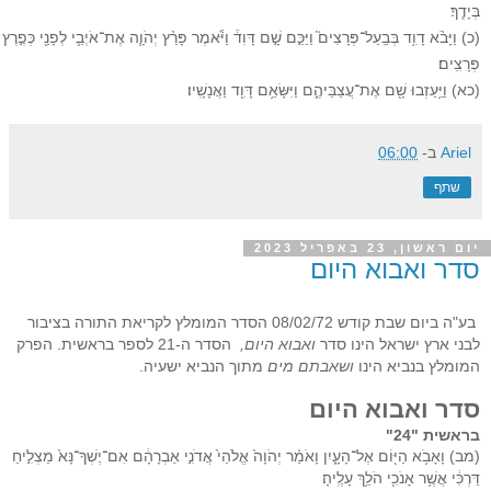
בְּיָדֶֽךָ׃
(כ) וַיָּבֹ֨א דָוִ֥ד בְּבַֽעַל־פְּרָצִים֮ וַיַּכֵּ֣ם שָׁ֣ם דָּוִד֒ וַיֹּ֕אמֶר פָּרַ֨ץ יְהֹוָ֧ה אֶת־אֹיְבַ֛י לְפָנַ֖י כְּפֶ
פְּרָצִֽים׃
(כא) וַיַּ֥עַזְבוּ שָׁ֖ם אֶת־עֲצַבֵּיהֶ֑ם וַיִּשָּׂאֵ֥ם דָּוִ֖ד וַאֲנָשָֽׁיו׃
Ariel
ב-
06:00
שתף
יום ראשון, 23 באפריל 2023
סדר ואבוא היום
בע"ה ביום שבת קודש 08/02/72 הסדר המומלץ לקריאת התורה בציבור
לבני ארץ ישראל הינו סדר
ואבוא היום,
הסדר ה-21 לספר בראשית. הפרק
המומלץ בנביא הינו
ושאבתם מים
מתוך הנביא ישעיה.
סדר ואבוא היום
בראשית "24"
(מב) וָאָבֹ֥א הַיּ֖וֹם אֶל־הָעָ֑יִן וָאֹמַ֗ר יְהֹוָה֙ אֱלֹהֵי֙ אֲדֹנִ֣י אַבְרָהָ֔ם אִם־יֶשְׁךָ־נָּא֙ מַצְלִ֣יחַ
דַּרְכִּ֔י אֲשֶׁ֥ר אָנֹכִ֖י הֹלֵ֥ךְ עָלֶֽיהָ׃