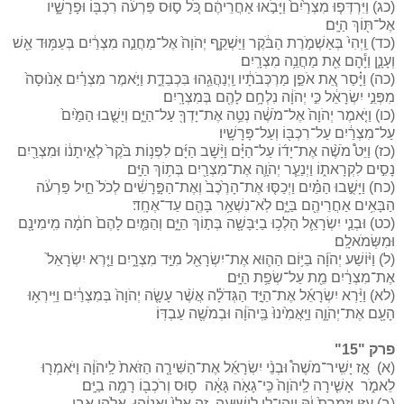
(כג) וַיִּרְדְּפ֤וּ מִצְרַ֙יִם֙ וַיָּבֹ֣אוּ אַחֲרֵיהֶ֔ם כֹּ֚ל ס֣וּס פַּרְעֹ֔ה רִכְבּ֖וֹ וּפָרָשָׁ֑יו
אֶל־תּ֖וֹךְ הַיָּֽם׃
(כד) וַֽיְהִי֙ בְּאַשְׁמֹ֣רֶת הַבֹּ֔קֶר וַיַּשְׁקֵ֤ף יְהֹוָה֙ אֶל־מַחֲנֵ֣ה מִצְרַ֔יִם בְּעַמּ֥וּד אֵ֖שׁ
וְעָנָ֑ן וַיָּ֕הׇם אֵ֖ת מַחֲנֵ֥ה מִצְרָֽיִם׃
(כה) וַיָּ֗סַר אֵ֚ת אֹפַ֣ן מַרְכְּבֹתָ֔יו וַֽיְנַהֲגֵ֖הוּ בִּכְבֵדֻ֑ת וַיֹּ֣אמֶר מִצְרַ֗יִם אָנ֙וּסָה֙
מִפְּנֵ֣י יִשְׂרָאֵ֔ל כִּ֣י יְהֹוָ֔ה נִלְחָ֥ם לָהֶ֖ם בְּמִצְרָֽיִם׃
(כו) וַיֹּ֤אמֶר יְהֹוָה֙ אֶל־מֹשֶׁ֔ה נְטֵ֥ה אֶת־יָדְךָ֖ עַל־הַיָּ֑ם וְיָשֻׁ֤בוּ הַמַּ֙יִם֙
עַל־מִצְרַ֔יִם עַל־רִכְבּ֖וֹ וְעַל־פָּרָשָֽׁיו׃
(כז) וַיֵּט֩ מֹשֶׁ֨ה אֶת־יָד֜וֹ עַל־הַיָּ֗ם וַיָּ֨שׇׁב הַיָּ֜ם לִפְנ֥וֹת בֹּ֙קֶר֙ לְאֵ֣יתָנ֔וֹ וּמִצְרַ֖יִם
נָסִ֣ים לִקְרָאת֑וֹ וַיְנַעֵ֧ר יְהֹוָ֛ה אֶת־מִצְרַ֖יִם בְּת֥וֹךְ הַיָּֽם׃
(כח) וַיָּשֻׁ֣בוּ הַמַּ֗יִם וַיְכַסּ֤וּ אֶת־הָרֶ֙כֶב֙ וְאֶת־הַפָּ֣רָשִׁ֔ים לְכֹל֙ חֵ֣יל פַּרְעֹ֔ה
הַבָּאִ֥ים אַחֲרֵיהֶ֖ם בַּיָּ֑ם לֹֽא־נִשְׁאַ֥ר בָּהֶ֖ם עַד־אֶחָֽד׃
(כט) וּבְנֵ֧י יִשְׂרָאֵ֛ל הָלְכ֥וּ בַיַּבָּשָׁ֖ה בְּת֣וֹךְ הַיָּ֑ם וְהַמַּ֤יִם לָהֶם֙ חֹמָ֔ה מִֽימִינָ֖ם
וּמִשְּׂמֹאלָֽם׃
(ל) וַיּ֨וֹשַׁע יְהֹוָ֜ה בַּיּ֥וֹם הַה֛וּא אֶת־יִשְׂרָאֵ֖ל מִיַּ֣ד מִצְרָ֑יִם וַיַּ֤רְא יִשְׂרָאֵל֙
אֶת־מִצְרַ֔יִם מֵ֖ת עַל־שְׂפַ֥ת הַיָּֽם׃
(לא) וַיַּ֨רְא יִשְׂרָאֵ֜ל אֶת־הַיָּ֣ד הַגְּדֹלָ֗ה אֲשֶׁ֨ר עָשָׂ֤ה יְהֹוָה֙ בְּמִצְרַ֔יִם וַיִּֽירְא֥וּ
הָעָ֖ם אֶת־יְהֹוָ֑ה וַיַּֽאֲמִ֙ינוּ֙ בַּֽיהֹוָ֔ה וּבְמֹשֶׁ֖ה עַבְדּֽוֹ׃
פרק "15"
(א) אָ֣ז יָשִֽׁיר־מֹשֶׁה֩ וּבְנֵ֨י יִשְׂרָאֵ֜ל אֶת־הַשִּׁירָ֤ה הַזֹּאת֙ לַֽיהֹוָ֔ה וַיֹּאמְר֖וּ
לֵאמֹ֑ר אָשִׁ֤ירָה לַֽיהֹוָה֙ כִּֽי־גָאֹ֣ה גָּאָ֔ה ס֥וּס וְרֹכְב֖וֹ רָמָ֥ה בַיָּֽם׃
(ב) עָזִּ֤י וְזִמְרָת֙ יָ֔הּ וַֽיְהִי־לִ֖י לִֽישׁוּעָ֑ה זֶ֤ה אֵלִי֙ וְאַנְוֵ֔הוּ אֱלֹהֵ֥י אָבִ֖י