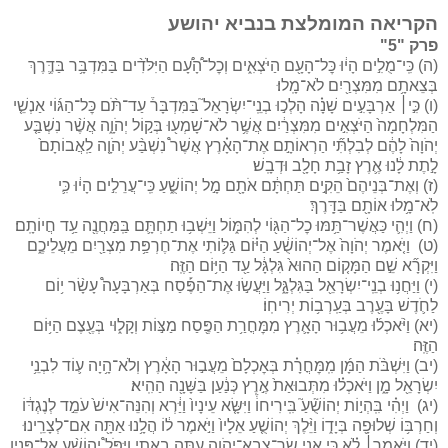
הקריאה המומלצת בנביא יהושע
פרק "5"
(ה) כִּֽי־מֻלִ֣ים הָי֔וּ כׇּל־הָעָ֖ם הַיֹּצְאִ֑ים וְכׇל־הָ֠עָ֠ם הַיִּלֹּדִ֨ים בַּמִּדְבָּ֥ר בַּדֶּ֛רֶךְ
בְּצֵאתָ֥ם מִמִּצְרַ֖יִם לֹא־מָֽלוּ׃
(ו) כִּ֣י׀ אַרְבָּעִ֣ים שָׁנָ֗ה הָלְכ֣וּ בְנֵֽי־יִשְׂרָאֵל֮ בַּמִּדְבָּר֒ עַד־תֹּ֨ם כׇּל־הַגּ֜וֹי אַנְשֵׁ֤י
הַמִּלְחָמָה֙ הַיֹּצְאִ֣ים מִמִּצְרַ֔יִם אֲשֶׁ֥ר לֹא־שָׁמְע֖וּ בְּק֣וֹל יְהֹוָ֑ה אֲשֶׁ֨ר נִשְׁבַּ֤ע
יְהֹוָה֙ לָהֶ֔ם לְבִלְתִּ֞י הַרְאוֹתָ֣ם אֶת־הָאָ֗רֶץ אֲשֶׁר֩ נִשְׁבַּ֨ע יְהֹוָ֤ה לַֽאֲבוֹתָם֙
לָ֣תֶת לָ֔נוּ אֶ֛רֶץ זָבַ֥ת חָלָ֖ב וּדְבָֽשׁ׃
(ז) וְאֶת־בְּנֵיהֶם֙ הֵקִ֣ים תַּחְתָּ֔ם אֹתָ֖ם מָ֣ל יְהוֹשֻׁ֑עַ כִּֽי־עֲרֵלִ֣ים הָי֔וּ כִּ֛י
לֹֽא־מָ֥לוּ אוֹתָ֖ם בַּדָּֽרֶךְ׃
(ח) וַיְהִ֛י כַּאֲשֶׁר־תַּ֥מּוּ כׇל־הַגּ֖וֹי לְהִמּ֑וֹל וַיֵּשְׁב֥וּ תַחְתָּ֛ם בַּֽמַּחֲנֶ֖ה עַ֥ד חֲיוֹתָֽם׃
(ט) וַיֹּ֤אמֶר יְהֹוָה֙ אֶל־יְהוֹשֻׁ֔עַ הַיּ֗וֹם גַּלּ֛וֹתִי אֶת־חֶרְפַּ֥ת מִצְרַ֖יִם מֵעֲלֵיכֶ֑ם
וַיִּקְרָ֞א שֵׁ֣ם הַמָּק֤וֹם הַהוּא֙ גִּלְגָּ֔ל עַ֖ד הַיּ֥וֹם הַזֶּֽה׃
(י) וַיַּחֲנ֥וּ בְנֵֽי־יִשְׂרָאֵ֖ל בַּגִּלְגָּ֑ל וַיַּעֲשׂ֣וּ אֶת־הַפֶּ֡סַח בְּאַרְבָּעָה֩ עָשָׂ֨ר י֥וֹם
לַחֹ֛דֶשׁ בָּעֶ֖רֶב בְּעַֽרְב֥וֹת יְרִיחֽוֹ׃
(יא) וַיֹּ֨אכְל֜וּ מֵעֲב֥וּר הָאָ֛רֶץ מִמׇּחֳרַ֥ת הַפֶּ֖סַח מַצּ֣וֹת וְקָל֑וּי בְּעֶ֖צֶם הַיּ֥וֹם
הַזֶּֽה׃
(יב) וַיִּשְׁבֹּ֨ת הַמָּ֜ן מִֽמׇּחֳרָ֗ת בְּאׇכְלָם֙ מֵעֲב֣וּר הָאָ֔רֶץ וְלֹא־הָ֥יָה ע֛וֹד לִבְנֵ֥י
יִשְׂרָאֵ֖ל מָ֑ן וַיֹּאכְל֗וּ מִתְּבוּאַת֙ אֶ֣רֶץ כְּנַ֔עַן בַּשָּׁנָ֖ה הַהִֽיא׃
(יג) וַיְהִ֗י בִּֽהְי֣וֹת יְהוֹשֻׁ֘עַ֮ בִּֽירִיחוֹ֒ וַיִּשָּׂ֤א עֵינָיו֙ וַיַּ֔רְא וְהִנֵּה־אִישׁ֙ עֹמֵ֣ד לְנֶגְדּ֔וֹ
וְחַרְבּ֥וֹ שְׁלוּפָ֖ה בְּיָד֑וֹ וַיֵּ֨לֶךְ יְהוֹשֻׁ֤עַ אֵלָיו֙ וַיֹּ֣אמֶר ל֔וֹ הֲלָ֥נוּ אַתָּ֖ה אִם־לְצָרֵֽינוּ׃
(יד) וַיֹּ֣אמֶר׀ לֹ֗א כִּ֛י אֲנִ֥י שַׂר־צְבָֽא־יְהֹוָ֖ה עַתָּ֣ה בָ֑אתִי וַיִּפֹּל֩ יְהוֹשֻׁ֨עַ אֶל־פָּנָ֥יו