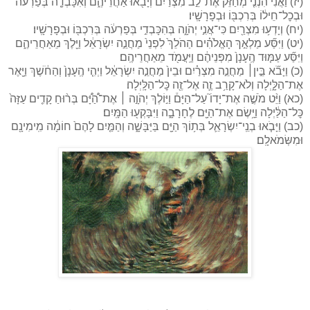
(יז) וַאֲנִ֗י הִנְנִ֤י מְחַזֵּק֙ אֶת־לֵ֣ב מִצְרַ֔יִם וְיָבֹ֖אוּ אַחֲרֵיהֶ֑ם וְאִכָּבְדָ֤ה בְּפַרְעֹה֙
וּבְכׇל־חֵיל֔וֹ בְּרִכְבּ֖וֹ וּבְפָרָשָֽׁיו׃
(יח) וְיָדְע֥וּ מִצְרַ֖יִם כִּי־אֲנִ֣י יְהֹוָ֑ה בְּהִכָּבְדִ֣י בְּפַרְעֹ֔ה בְּרִכְבּ֖וֹ וּבְפָרָשָֽׁיו׃
(יט) וַיִּסַּ֞ע מַלְאַ֣ךְ הָאֱלֹהִ֗ים הַהֹלֵךְ֙ לִפְנֵי֙ מַחֲנֵ֣ה יִשְׂרָאֵ֔ל וַיֵּ֖לֶךְ מֵאַחֲרֵיהֶ֑ם
וַיִּסַּ֞ע עַמּ֤וּד הֶֽעָנָן֙ מִפְּנֵיהֶ֔ם וַיַּֽעֲמֹ֖ד מֵאַחֲרֵיהֶֽם׃
(כ) וַיָּבֹ֞א בֵּ֣ין׀ מַחֲנֵ֣ה מִצְרַ֗יִם וּבֵין֙ מַחֲנֵ֣ה יִשְׂרָאֵ֔ל וַיְהִ֤י הֶֽעָנָן֙ וְהַחֹ֔שֶׁךְ וַיָּ֖אֶר
אֶת־הַלָּ֑יְלָה וְלֹא־קָרַ֥ב זֶ֛ה אֶל־זֶ֖ה כׇּל־הַלָּֽיְלָה׃
(כא) וַיֵּ֨ט מֹשֶׁ֣ה אֶת־יָדוֹ֮ עַל־הַיָּם֒ וַיּ֣וֹלֶךְ יְהֹוָ֣ה ׀ אֶת־הַ֠יָּ֠ם בְּר֨וּחַ קָדִ֤ים עַזָּה֙
כׇּל־הַלַּ֔יְלָה וַיָּ֥שֶׂם אֶת־הַיָּ֖ם לֶחָרָבָ֑ה וַיִּבָּקְע֖וּ הַמָּֽיִם׃
(כב) וַיָּבֹ֧אוּ בְנֵֽי־יִשְׂרָאֵ֛ל בְּת֥וֹךְ הַיָּ֖ם בַּיַּבָּשָׁ֑ה וְהַמַּ֤יִם לָהֶם֙ חוֹמָ֔ה מִֽימִינָ֖ם
וּמִשְּׂמֹאלָֽם׃