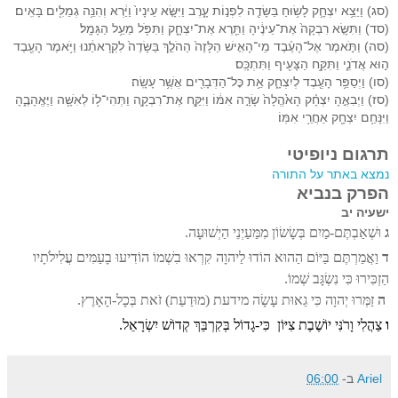
(סג) וַיֵּצֵ֥א יִצְחָ֛ק לָשׂ֥וּחַ בַּשָּׂדֶ֖ה לִפְנ֣וֹת עָ֑רֶב וַיִּשָּׂ֤א עֵינָיו֙ וַיַּ֔רְא וְהִנֵּ֥ה גְמַלִּ֖ים בָּאִֽים׃
(סד) וַתִּשָּׂ֤א רִבְקָה֙ אֶת־עֵינֶ֔יהָ וַתֵּ֖רֶא אֶת־יִצְחָ֑ק וַתִּפֹּ֖ל מֵעַ֥ל הַגָּמָֽל׃
(סה) וַתֹּ֣אמֶר אֶל־הָעֶ֗בֶד מִֽי־הָאִ֤ישׁ הַלָּזֶה֙ הַהֹלֵ֤ךְ בַּשָּׂדֶה֙ לִקְרָאתֵ֔נוּ וַיֹּ֥אמֶר הָעֶ֖בֶד
ה֣וּא אֲדֹנִ֑י וַתִּקַּ֥ח הַצָּעִ֖יף וַתִּתְכָּֽס׃
(סו) וַיְסַפֵּ֥ר הָעֶ֖בֶד לְיִצְחָ֑ק אֵ֥ת כׇּל־הַדְּבָרִ֖ים אֲשֶׁ֥ר עָשָֽׂה׃
(סז) וַיְבִאֶ֣הָ יִצְחָ֗ק הָאֹ֙הֱלָה֙ שָׂרָ֣ה אִמּ֔וֹ וַיִּקַּ֧ח אֶת־רִבְקָ֛ה וַתְּהִי־ל֥וֹ לְאִשָּׁ֖ה וַיֶּאֱהָבֶ֑הָ
וַיִּנָּחֵ֥ם יִצְחָ֖ק אַחֲרֵ֥י אִמּֽוֹ׃
תרגום ניופיטי
נמצא באתר על התורה
הפרק בנביא
ישעיה יב
ג
וּשְׁאַבְתֶּם-מַיִם בְּשָׂשׂוֹן מִמַּעַיְנֵי הַיְשׁוּעָה.
ד
וַאֲמַרְתֶּם בַּיּוֹם הַהוּא הוֹדוּ לַיהוָה קִרְאוּ בִשְׁמוֹ הוֹדִיעוּ בָעַמִּים עֲלִילֹתָיו
הַזְכִּירוּ כִּי נִשְׂגָּב שְׁמוֹ.
ה
זַמְּרוּ יְהוָה כִּי גֵאוּת עָשָׂה מידעת (מוּדַעַת) זֹאת בְּכָל-הָאָרֶץ.
ו
צַהֲלִי וָרֹנִּי יוֹשֶׁבֶת צִיּוֹן כִּי-גָדוֹל בְּקִרְבֵּךְ קְדוֹשׁ יִשְׂרָאֵל.
Ariel
ב-
06:00