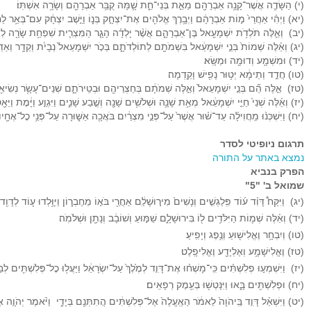
(י) הַשָּׂדֶ֛ה אֲשֶׁר־קָנָ֥ה אַבְרָהָ֖ם מֵאֵ֣ת בְּנֵי־חֵ֑ת שָׁ֛מָּה קֻבַּ֥ר אַבְרָהָ֖ם וְשָׂרָ֥ה אִשְׁתּֽוֹ׃
(יא) וַיְהִ֗י אַחֲרֵי֙ מ֣וֹת אַבְרָהָ֔ם וַיְבָ֥רֶךְ אֱלֹהִ֖ים אֶת־יִצְחָ֣ק בְּנ֑וֹ וַיֵּ֣שֶׁב יִצְחָ֔ק עִם־בְּאֵ֥ר לַחַ֖
(יב) וְאֵ֛לֶּה תֹּלְדֹ֥ת יִשְׁמָעֵ֖אל בֶּן־אַבְרָהָ֑ם אֲשֶׁ֨ר יָלְדָ֜ה הָגָ֧ר הַמִּצְרִ֛ית שִׁפְחַ֥ת שָׂרָ֖ה לְא
(יג) וְאֵ֗לֶּה שְׁמוֹת֙ בְּנֵ֣י יִשְׁמָעֵ֔אל בִּשְׁמֹתָ֖ם לְתוֹלְדֹתָ֑ם בְּכֹ֤ר יִשְׁמָעֵאל֙ נְבָיֹ֔ת וְקֵדָ֥ר וְאַדְב
(יד) וּמִשְׁמָ֥ע וְדוּמָ֖ה וּמַשָּֽׂא׃
(טו) חֲדַ֣ד וְתֵימָ֔א יְט֥וּר נָפִ֖ישׁ וָקֵֽדְמָה׃
(טז) אֵ֣לֶּה הֵ֞ם בְּנֵ֤י יִשְׁמָעֵאל֙ וְאֵ֣לֶּה שְׁמֹתָ֔ם בְּחַצְרֵיהֶ֖ם וּבְטִֽירֹתָ֑ם שְׁנֵים־עָשָׂ֥ר נְשִׂיאִ
(יז) וְאֵ֗לֶּה שְׁנֵי֙ חַיֵּ֣י יִשְׁמָעֵ֔אל מְאַ֥ת שָׁנָ֛ה וּשְׁלֹשִׁ֥ים שָׁנָ֖ה וְשֶׁ֣בַע שָׁנִ֑ים וַיִּגְוַ֣ע וַיָּ֔מׇת וַיֵּא
(יח) וַיִּשְׁכְּנ֨וּ מֵֽחֲוִילָ֜ה עַד־שׁ֗וּר אֲשֶׁר֙ עַל־פְּנֵ֣י מִצְרַ֔יִם בֹּאֲכָ֖ה אַשּׁ֑וּרָה עַל־פְּנֵ֥י כׇל־אֶחָ֖יו 
תרגום ניופיטי לסדר
נמצא באתר על התורה
הפרק בנביא
שמואל ב' "5"
(יג) וַיִּקַּח֩ דָּוִ֨ד ע֜וֹד פִּֽלַגְשִׁ֤ים וְנָשִׁים֙ מִיר֣וּשָׁלַ֔͏ִם אַחֲרֵ֖י בֹּא֣וֹ מֵחֶבְר֑וֹן וַיִּוָּ֥לְדוּ ע֛וֹד לְדָוִ֖ד 
(יד) וְאֵ֗לֶּה שְׁמ֛וֹת הַיִּלֹּדִ֥ים ל֖וֹ בִּירוּשָׁלָ֑͏ִם שַׁמּ֣וּעַ וְשׁוֹבָ֔ב וְנָתָ֖ן וּשְׁלֹמֹֽה׃
(טו) וְיִבְחָ֥ר וֶאֱלִישׁ֖וּעַ וְנֶ֥פֶג וְיָפִֽיעַ׃
(טז) וֶאֱלִישָׁמָ֥ע וְאֶלְיָדָ֖ע וֶאֱלִיפָֽלֶט׃
(יז) וַיִּשְׁמְע֣וּ פְלִשְׁתִּ֗ים כִּֽי־מָשְׁח֨וּ אֶת־דָּוִ֤ד לְמֶ֙לֶךְ֙ עַל־יִשְׂרָאֵ֔ל וַיַּעֲל֥וּ כׇל־פְּלִשְׁתִּ֖ים לְבַק
(יח) וּפְלִשְׁתִּ֖ים בָּ֑אוּ וַיִּנָּטְשׁ֖וּ בְּעֵ֥מֶק רְפָאִֽים׃
(יט) וַיִּשְׁאַ֨ל דָּוִ֤ד בַּֽיהֹוָה֙ לֵאמֹ֔ר הַאֶֽעֱלֶה֙ אֶל־פְּלִשְׁתִּ֔ים הֲתִתְּנֵ֖ם בְּיָדִ֑י וַיֹּ֨אמֶר יְהֹוָ֤ה א