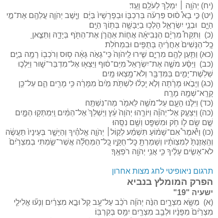
(יח) יְהֹוָ֥ה ׀ יִמְלֹ֖ךְ לְעֹלָ֥ם וָעֶֽד׃
(יט) כִּ֣י בָא֩ ס֨וּס פַּרְעֹ֜ה בְּרִכְבּ֤וֹ וּבְפָרָשָׁיו֙ בַּיָּ֔ם וַיָּ֧שֶׁב יְהֹוָ֛ה עֲלֵהֶ֖ם אֶת־מֵ֣י
הַיָּ֑ם וּבְנֵ֧י יִשְׂרָאֵ֛ל הָלְכ֥וּ בַיַּבָּשָׁ֖ה בְּת֥וֹךְ הַיָּֽם׃
(כ) וַתִּקַּח֩ מִרְיָ֨ם הַנְּבִיאָ֜ה אֲח֧וֹת אַהֲרֹ֛ן אֶת־הַתֹּ֖ף בְּיָדָ֑הּ וַתֵּצֶ֤אןָ
כׇֽל־הַנָּשִׁים֙ אַחֲרֶ֔יהָ בְּתֻפִּ֖ים וּבִמְחֹלֹֽת׃
(כא) וַתַּ֥עַן לָהֶ֖ם מִרְיָ֑ם שִׁ֤ירוּ לַֽיהֹוָה֙ כִּֽי־גָאֹ֣ה גָּאָ֔ה ס֥וּס וְרֹכְב֖וֹ רָמָ֥ה בַיָּֽם׃
(כב) וַיַּסַּ֨ע מֹשֶׁ֤ה אֶת־יִשְׂרָאֵל֙ מִיַּם־ס֔וּף וַיֵּצְא֖וּ אֶל־מִדְבַּר־שׁ֑וּר וַיֵּלְכ֧וּ
שְׁלֹֽשֶׁת־יָמִ֛ים בַּמִּדְבָּ֖ר וְלֹא־מָ֥צְאוּ מָֽיִם׃
(כג) וַיָּבֹ֣אוּ מָרָ֔תָה וְלֹ֣א יָֽכְל֗וּ לִשְׁתֹּ֥ת מַ֙יִם֙ מִמָּרָ֔ה כִּ֥י מָרִ֖ים הֵ֑ם עַל־כֵּ֥ן
קָרָֽא־שְׁמָ֖הּ מָרָֽה׃
(כד) וַיִּלֹּ֧נוּ הָעָ֛ם עַל־מֹשֶׁ֥ה לֵּאמֹ֖ר מַה־נִּשְׁתֶּֽה׃
(כה) וַיִּצְעַ֣ק אֶל־יְהֹוָ֗ה וַיּוֹרֵ֤הוּ יְהֹוָה֙ עֵ֔ץ וַיַּשְׁלֵךְ֙ אֶל־הַמַּ֔יִם וַֽיִּמְתְּק֖וּ הַמָּ֑יִם
שָׁ֣ם שָׂ֥ם ל֛וֹ חֹ֥ק וּמִשְׁפָּ֖ט וְשָׁ֥ם נִסָּֽהוּ׃
(כו) וַיֹּ֩אמֶר֩ אִם־שָׁמ֨וֹעַ תִּשְׁמַ֜ע לְק֣וֹל׀ יְהֹוָ֣ה אֱלֹהֶ֗יךָ וְהַיָּשָׁ֤ר בְּעֵינָיו֙ תַּעֲשֶׂ֔ה
וְהַֽאֲזַנְתָּ֙ לְמִצְוֺתָ֔יו וְשָׁמַרְתָּ֖ כׇּל־חֻקָּ֑יו כׇּֽל־הַמַּחֲלָ֞ה אֲשֶׁר־שַׂ֤מְתִּי בְמִצְרַ֙יִם֙
לֹא־אָשִׂ֣ים עָלֶ֔יךָ כִּ֛י אֲנִ֥י יְהֹוָ֖ה רֹפְאֶֽךָ׃
תרגום ניאופיטי לחג מצות אחרון
הפרק המומלץ בנביא
ישעיה "19"
(א) מַשָּׂ֖א מִצְרָ֑יִם הִנֵּ֨ה יְהֹוָ֜ה רֹכֵ֨ב עַל־עָ֥ב קַל֙ וּבָ֣א מִצְרַ֔יִם וְנָע֞וּ אֱלִילֵ֤י
מִצְרַ֙יִם֙ מִפָּנָ֔יו וּלְבַ֥ב מִצְרַ֖יִם יִמַּ֥ס בְּקִרְבּֽוֹ׃