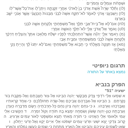
וּשְׁפָחֹ֔ת וּגְמַלִּ֖ים וַחֲמֹרִֽים׃
(לו) וַתֵּ֡לֶד שָׂרָה֩ אֵ֨שֶׁת אֲדֹנִ֥י בֵן֙ לַֽאדֹנִ֔י אַחֲרֵ֖י זִקְנָתָ֑הּ וַיִּתֶּן־ל֖וֹ אֶת־כׇּל־אֲשֶׁר־לֽוֹ׃
(לז) וַיַּשְׁבִּעֵ֥נִי אֲדֹנִ֖י לֵאמֹ֑ר לֹא־תִקַּ֤ח אִשָּׁה֙ לִבְנִ֔י מִבְּנוֹת֙ הַֽכְּנַעֲנִ֔י אֲשֶׁ֥ר אָנֹכִ֖י יֹשֵׁ֥ב
בְּאַרְצֽוֹ׃
(לח) אִם־לֹ֧א אֶל־בֵּית־אָבִ֛י תֵּלֵ֖ךְ וְאֶל־מִשְׁפַּחְתִּ֑י וְלָקַחְתָּ֥ אִשָּׁ֖ה לִבְנִֽי׃
(לט) וָאֹמַ֖ר אֶל־אֲדֹנִ֑י אֻלַ֛י לֹא־תֵלֵ֥ךְ הָאִשָּׁ֖ה אַחֲרָֽי׃
(מ) וַיֹּ֖אמֶר אֵלָ֑י יְהֹוָ֞ה אֲשֶׁר־הִתְהַלַּ֣כְתִּי לְפָנָ֗יו יִשְׁלַ֨ח מַלְאָכ֤וֹ אִתָּךְ֙ וְהִצְלִ֣יחַ דַּרְכֶּ֔ךָ
וְלָקַחְתָּ֤ אִשָּׁה֙ לִבְנִ֔י מִמִּשְׁפַּחְתִּ֖י וּמִבֵּ֥ית אָבִֽי׃
(מא) אָ֤ז תִּנָּקֶה֙ מֵאָ֣לָתִ֔י כִּ֥י תָב֖וֹא אֶל־מִשְׁפַּחְתִּ֑י וְאִם־לֹ֤א יִתְּנוּ֙ לָ֔ךְ וְהָיִ֥יתָ נָקִ֖י
מֵאָלָתִֽי׃
תרגום ניופיטי
נמצא באתר על התורה
הפרק בנביא
ישעיה "51"
א שִׁמְעוּ אֵלַי רֹדְפֵי צֶדֶק מְבַקְשֵׁי יְהוָה הַבִּיטוּ אֶל-צוּר חֻצַּבְתֶּם וְאֶל-מַקֶּבֶת בּוֹר
נֻקַּרְתֶּם. ב הַבִּיטוּ אֶל-אַבְרָהָם אֲבִיכֶם וְאֶל-שָׂרָה תְּחוֹלֶלְכֶם כִּי-אֶחָד קְרָאתִיו
וַאֲבָרְכֵהוּ וְאַרְבֵּהוּ. ג כִּי-נִחַם יְהוָה צִיּוֹן נִחַם כָּל-חָרְבֹתֶיהָ וַיָּשֶׂם מִדְבָּרָהּ כְּעֵדֶן
וְעַרְבָתָהּ כְּגַן-יְהוָה שָׂשׂוֹן וְשִׂמְחָה יִמָּצֵא בָהּ תּוֹדָה וְקוֹל זִמְרָה. ד הַקְשִׁיבוּ אֵלַי
עַמִּי וּלְאוּמִּי אֵלַי הַאֲזִינוּ כִּי תוֹרָה מֵאִתִּי תֵצֵא וּמִשְׁפָּטִי לְאוֹר עַמִּים אַרְגִּיעַ. ה
קָרוֹב צִדְקִי יָצָא יִשְׁעִי וּזְרֹעַי עַמִּים יִשְׁפֹּטוּ אֵלַי אִיִּים יְקַוּוּ וְאֶל-זְרֹעִי יְיַחֵלוּן. ו
שְׂאוּ לַשָּׁמַיִם עֵינֵיכֶם וְהַבִּיטוּ אֶל-הָאָרֶץ מִתַּחַת כִּי-שָׁמַיִם כֶּעָשָׁן נִמְלָחוּ וְהָאָרֶץ