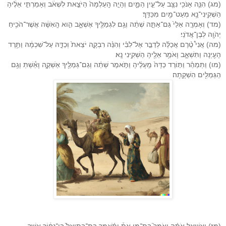
(מג) הִנֵּ֛ה אָנֹכִ֥י נִצָּ֖ב עַל־עֵ֣ין הַמָּ֑יִם וְהָיָ֤ה הָֽעַלְמָה֙ הַיֹּצֵ֣את לִשְׁאֹ֔ב וְאָמַרְתִּ֣י אֵלֶ֔יהָ
הַשְׁקִֽינִי־נָ֥א מְעַט־מַ֖יִם מִכַּדֵּֽךְ׃
(מד) וְאָמְרָ֤ה אֵלַי֙ גַּם־אַתָּ֣ה שְׁתֵ֔ה וְגַ֥ם לִגְמַלֶּ֖יךָ אֶשְׁאָ֑ב הִ֣וא הָֽאִשָּׁ֔ה אֲשֶׁר־הֹכִ֥יחַ
יְהֹוָ֖ה לְבֶן־אֲדֹנִֽי׃
(מה) אֲנִי֩ טֶ֨רֶם אֲכַלֶּ֜ה לְדַבֵּ֣ר אֶל־לִבִּ֗י וְהִנֵּ֨ה רִבְקָ֤ה יֹצֵאת֙ וְכַדָּ֣הּ עַל־שִׁכְמָ֔הּ וַתֵּ֥רֶד
הָעַ֖יְנָה וַתִּשְׁאָ֑ב וָאֹמַ֥ר אֵלֶ֖יהָ הַשְׁקִ֥ינִי נָֽא׃
(מו) וַתְּמַהֵ֗ר וַתּ֤וֹרֶד כַּדָּהּ֙ מֵֽעָלֶ֔יהָ וַתֹּ֣אמֶר שְׁתֵ֔ה וְגַם־גְּמַלֶּ֖יךָ אַשְׁקֶ֑ה וָאֵ֕שְׁתְּ וְגַ֥ם
הַגְּמַלִּ֖ים הִשְׁקָֽתָה׃
(מז) וָאֶשְׁאַ֣ל אֹתָ֗הּ וָאֹמַר֮ בַּת־מִ֣י אַתְּ֒ וַתֹּ֗אמֶר בַּת־בְּתוּאֵל֙ בֶּן־נָח֔וֹר אֲשֶׁ֥ר