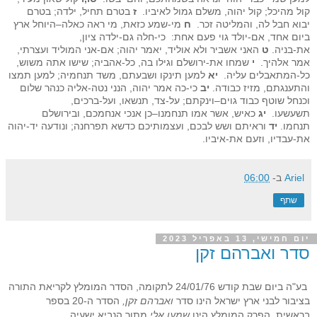
קול מהיכל; קול יהוה, משלם גמול לאיביו.
ז
בטרם תחיל, ילדה; בטרם
יבוא חבל לה, והמליטה זכר.
ח
מי-שמע כזאת, מי ראה כאלה–היוחל ארץ
ביום אחד, אם-יולד גוי פעם אחת: כי-חלה גם-ילדה ציון,
את-בניה.
ט
האני אשביר ולא אוליד, יאמר יהוה; אם-אני המוליד ועצרתי,
אמר אלהיך.
י
שמחו את-ירושלם וגילו בה, כל-אהביה; שישו אתה משוש,
כל-המתאבלים עליה.
יא
למען תינקו ושבעתם, משד תנחמיה; למען תמצו
והתענגתם, מזיז כבודה.
יב
כי-כה אמר יהוה, הנני נטה-אליה כנהר שלום
וכנחל שוטף כבוד גוים–וינקתם; על-צד, תנשאו, ועל-ברכים,
תשעשעו.
יג
כאיש, אשר אמו תנחמנו–כן אנכי אנחמכם, ובירושלם
תנחמו.
יד
וראיתם ושש לבכם, ועצמותיכם כדשא תפרחנה; ונודעה יד-יהוה
את-עבדיו, וזעם את-איביו.
Ariel
ב-
06:00
שתף
יום חמישי, 13 באפריל 2023
סדר ואברהם זקן
בע"ה ביום שבת קודש 24/01/76 לתקומה, הסדר המומלץ לקריאת התורה
בציבור לבני ארץ ישראל הינו סדר
ואברהם זקן,
הסדר ה-20 בספר
בראשית. הפרק המומלץ הינו
שמעו אלי
מתוך הנביא ישעיה