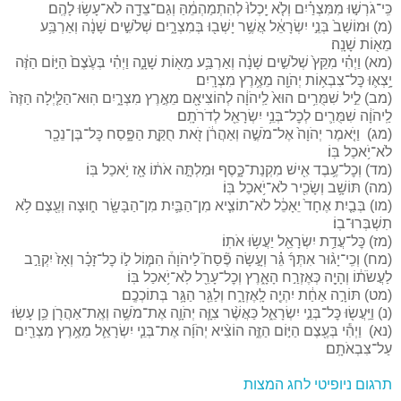
כִּֽי־גֹרְשׁ֣וּ מִמִּצְרַ֗יִם וְלֹ֤א יָֽכְלוּ֙ לְהִתְמַהְמֵ֔הַּ וְגַם־צֵדָ֖ה לֹא־עָשׂ֥וּ לָהֶֽם׃
(מ) וּמוֹשַׁב֙ בְּנֵ֣י יִשְׂרָאֵ֔ל אֲשֶׁ֥ר יָשְׁב֖וּ בְּמִצְרָ֑יִם שְׁלֹשִׁ֣ים שָׁנָ֔ה וְאַרְבַּ֥ע
מֵא֖וֹת שָׁנָֽה׃
(מא) וַיְהִ֗י מִקֵּץ֙ שְׁלֹשִׁ֣ים שָׁנָ֔ה וְאַרְבַּ֥ע מֵא֖וֹת שָׁנָ֑ה וַיְהִ֗י בְּעֶ֙צֶם֙ הַיּ֣וֹם הַזֶּ֔ה
יָ֥צְא֛וּ כׇּל־צִבְא֥וֹת יְהֹוָ֖ה מֵאֶ֥רֶץ מִצְרָֽיִם׃
(מב) לֵ֣יל שִׁמֻּרִ֥ים הוּא֙ לַֽיהֹוָ֔ה לְהוֹצִיאָ֖ם מֵאֶ֣רֶץ מִצְרָ֑יִם הֽוּא־הַלַּ֤יְלָה הַזֶּה֙
לַֽיהֹוָ֔ה שִׁמֻּרִ֛ים לְכׇל־בְּנֵ֥י יִשְׂרָאֵ֖ל לְדֹרֹתָֽם׃
(מג) וַיֹּ֤אמֶר יְהֹוָה֙ אֶל־מֹשֶׁ֣ה וְאַהֲרֹ֔ן זֹ֖את חֻקַּ֣ת הַפָּ֑סַח כׇּל־בֶּן־נֵכָ֖ר
לֹא־יֹ֥אכַל בּֽוֹ׃
(מד) וְכׇל־עֶ֥בֶד אִ֖ישׁ מִקְנַת־כָּ֑סֶף וּמַלְתָּ֣ה אֹת֔וֹ אָ֖ז יֹ֥אכַל בּֽוֹ׃
(מה) תּוֹשָׁ֥ב וְשָׂכִ֖יר לֹא־יֹ֥אכַל בּֽוֹ׃
(מו) בְּבַ֤יִת אֶחָד֙ יֵאָכֵ֔ל לֹא־תוֹצִ֧יא מִן־הַבַּ֛יִת מִן־הַבָּשָׂ֖ר ח֑וּצָה וְעֶ֖צֶם לֹ֥א
תִשְׁבְּרוּ־בֽוֹ׃
(מז) כׇּל־עֲדַ֥ת יִשְׂרָאֵ֖ל יַעֲשׂ֥וּ אֹתֽוֹ׃
(מח) וְכִֽי־יָג֨וּר אִתְּךָ֜ גֵּ֗ר וְעָ֣שָׂה פֶ֘סַח֮ לַיהֹוָה֒ הִמּ֧וֹל ל֣וֹ כׇל־זָכָ֗ר וְאָז֙ יִקְרַ֣ב
לַעֲשֹׂת֔וֹ וְהָיָ֖ה כְּאֶזְרַ֣ח הָאָ֑רֶץ וְכׇל־עָרֵ֖ל לֹֽא־יֹ֥אכַל בּֽוֹ׃
(מט) תּוֹרָ֣ה אַחַ֔ת יִהְיֶ֖ה לָֽאֶזְרָ֑ח וְלַגֵּ֖ר הַגָּ֥ר בְּתוֹכְכֶֽם׃
(נ) וַיַּֽעֲשׂ֖וּ כׇּל־בְּנֵ֣י יִשְׂרָאֵ֑ל כַּאֲשֶׁ֨ר צִוָּ֧ה יְהֹוָ֛ה אֶת־מֹשֶׁ֥ה וְאֶֽת־אַהֲרֹ֖ן כֵּ֥ן עָשֽׂוּ׃
(נא) וַיְהִ֕י בְּעֶ֖צֶם הַיּ֣וֹם הַזֶּ֑ה הוֹצִ֨יא יְהֹוָ֜ה אֶת־בְּנֵ֧י יִשְׂרָאֵ֛ל מֵאֶ֥רֶץ מִצְרַ֖יִם
עַל־צִבְאֹתָֽם׃
תרגום ניופיטי לחג המצות