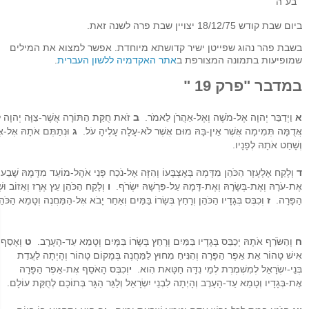
בע"ה
ביום שבת קודש 18/12/75 יצויין שבת פרה לשנה זאת.
בשבת פהר נהוג שפייטן ישיר קדושתא מיוחדת. אפשר למצוא את המילים
שמופיעות בתמונה המצורפת ב
אתר האקדמיה ללשון העברית
.
במדבר "פרק 19 "
א
וַיְדַבֵּר יְהוָה אֶל-מֹשֶׁה וְאֶל-אַהֲרֹן לֵאמֹר.
ב
זֹאת חֻקַּת הַתּוֹרָה אֲשֶׁר-צִוָּה יְהוָה לֵאמ
אֲדֻמָּה תְּמִימָה אֲשֶׁר אֵין-בָּהּ מוּם אֲשֶׁר לֹא-עָלָה עָלֶיהָ עֹל.
ג
וּנְתַתֶּם אֹתָהּ אֶל-אֶל
וְשָׁחַט אֹתָהּ לְפָנָיו.
ד
וְלָקַח אֶלְעָזָר הַכֹּהֵן מִדָּמָהּ בְּאֶצְבָּעוֹ וְהִזָּה אֶל-נֹכַח פְּנֵי אֹהֶל-מוֹעֵד מִדָּמָהּ שֶׁב
אֶת-עֹרָהּ וְאֶת-בְּשָׂרָהּ וְאֶת-דָּמָהּ עַל-פִּרְשָׁהּ יִשְׂרֹף.
ו
וְלָקַח הַכֹּהֵן עֵץ אֶרֶז וְאֵזוֹב וּש
הַפָּרָה.
ז
וְכִבֶּס בְּגָדָיו הַכֹּהֵן וְרָחַץ בְּשָׂרוֹ בַּמַּיִם וְאַחַר יָבֹא אֶל-הַמַּחֲנֶה וְטָמֵא הַכֹּ
ח
וְהַשֹּׂרֵף אֹתָהּ יְכַבֵּס בְּגָדָיו בַּמַּיִם וְרָחַץ בְּשָׂרוֹ בַּמָּיִם וְטָמֵא עַד-הָעָרֶב.
ט
וְאָסַף
אִישׁ טָהוֹר אֵת אֵפֶר הַפָּרָה וְהִנִּיחַ מִחוּץ לַמַּחֲנֶה בְּמָקוֹם טָהוֹר וְהָיְתָה לַעֲדַת
בְּנֵי-יִשְׂרָאֵל לְמִשְׁמֶרֶת לְמֵי נִדָּה חַטָּאת הִוא.
י
וְכִבֶּס הָאֹסֵף אֶת-אֵפֶר הַפָּרָה
אֶת-בְּגָדָיו וְטָמֵא עַד-הָעָרֶב וְהָיְתָה לִבְנֵי יִשְׂרָאֵל וְלַגֵּר הַגָּר בְּתוֹכָם לְחֻקַּת עוֹלָם.