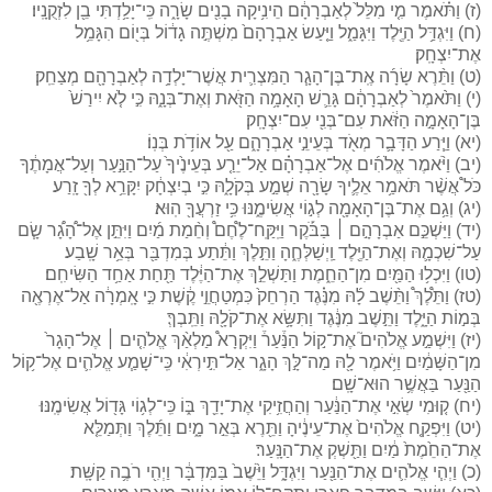
(ז) וַתֹּ֗אמֶר מִ֤י מִלֵּל֙ לְאַבְרָהָ֔ם הֵינִ֥יקָה בָנִ֖ים שָׂרָ֑ה כִּֽי־יָלַ֥דְתִּי בֵ֖ן לִזְקֻנָֽיו׃
(ח) וַיִּגְדַּ֥ל הַיֶּ֖לֶד וַיִּגָּמַ֑ל וַיַּ֤עַשׂ אַבְרָהָם֙ מִשְׁתֶּ֣ה גָד֔וֹל בְּי֖וֹם הִגָּמֵ֥ל
אֶת־יִצְחָֽק׃
(ט) וַתֵּ֨רֶא שָׂרָ֜ה אֶֽת־בֶּן־הָגָ֧ר הַמִּצְרִ֛ית אֲשֶׁר־יָלְדָ֥ה לְאַבְרָהָ֖ם מְצַחֵֽק׃
(י) וַתֹּ֙אמֶר֙ לְאַבְרָהָ֔ם גָּרֵ֛שׁ הָאָמָ֥ה הַזֹּ֖את וְאֶת־בְּנָ֑הּ כִּ֣י לֹ֤א יִירַשׁ֙
בֶּן־הָאָמָ֣ה הַזֹּ֔את עִם־בְּנִ֖י עִם־יִצְחָֽק׃
(יא) וַיֵּ֧רַע הַדָּבָ֛ר מְאֹ֖ד בְּעֵינֵ֣י אַבְרָהָ֑ם עַ֖ל אוֹדֹ֥ת בְּנֽוֹ׃
(יב) וַיֹּ֨אמֶר אֱלֹהִ֜ים אֶל־אַבְרָהָ֗ם אַל־יֵרַ֤ע בְּעֵינֶ֙יךָ֙ עַל־הַנַּ֣עַר וְעַל־אֲמָתֶ֔ךָ
כֹּל֩ אֲשֶׁ֨ר תֹּאמַ֥ר אֵלֶ֛יךָ שָׂרָ֖ה שְׁמַ֣ע בְּקֹלָ֑הּ כִּ֣י בְיִצְחָ֔ק יִקָּרֵ֥א לְךָ֖ זָֽרַע׃
(יג) וְגַ֥ם אֶת־בֶּן־הָאָמָ֖ה לְג֣וֹי אֲשִׂימֶ֑נּוּ כִּ֥י זַרְעֲךָ֖ הֽוּא׃
(יד) וַיַּשְׁכֵּ֣ם אַבְרָהָ֣ם ׀ בַּבֹּ֡קֶר וַיִּֽקַּֽח־לֶ֩חֶם֩ וְחֵ֨מַת מַ֜יִם וַיִּתֵּ֣ן אֶל־הָ֠גָ֠ר שָׂ֧ם
עַל־שִׁכְמָ֛הּ וְאֶת־הַיֶּ֖לֶד וַֽיְשַׁלְּחֶ֑הָ וַתֵּ֣לֶךְ וַתֵּ֔תַע בְּמִדְבַּ֖ר בְּאֵ֥ר שָֽׁבַע׃
(טו) וַיִּכְל֥וּ הַמַּ֖יִם מִן־הַחֵ֑מֶת וַתַּשְׁלֵ֣ךְ אֶת־הַיֶּ֔לֶד תַּ֖חַת אַחַ֥ד הַשִּׂיחִֽם׃
(טז) וַתֵּ֩לֶךְ֩ וַתֵּ֨שֶׁב לָ֜הּ מִנֶּ֗גֶד הַרְחֵק֙ כִּמְטַחֲוֵ֣י קֶ֔שֶׁת כִּ֣י אָֽמְרָ֔ה אַל־אֶרְאֶ֖ה
בְּמ֣וֹת הַיָּ֑לֶד וַתֵּ֣שֶׁב מִנֶּ֔גֶד וַתִּשָּׂ֥א אֶת־קֹלָ֖הּ וַתֵּֽבְךְּ׃
(יז) וַיִּשְׁמַ֣ע אֱלֹהִים֮ אֶת־ק֣וֹל הַנַּ֒עַר֒ וַיִּקְרָא֩ מַלְאַ֨ךְ אֱלֹהִ֤ים ׀ אֶל־הָגָר֙
מִן־הַשָּׁמַ֔יִם וַיֹּ֥אמֶר לָ֖הּ מַה־לָּ֣ךְ הָגָ֑ר אַל־תִּ֣ירְאִ֔י כִּֽי־שָׁמַ֧ע אֱלֹהִ֛ים אֶל־ק֥וֹל
הַנַּ֖עַר בַּאֲשֶׁ֥ר הוּא־שָֽׁם׃
(יח) ק֚וּמִי שְׂאִ֣י אֶת־הַנַּ֔עַר וְהַחֲזִ֥יקִי אֶת־יָדֵ֖ךְ בּ֑וֹ כִּֽי־לְג֥וֹי גָּד֖וֹל אֲשִׂימֶֽנּוּ׃
(יט) וַיִּפְקַ֤ח אֱלֹהִים֙ אֶת־עֵינֶ֔יהָ וַתֵּ֖רֶא בְּאֵ֣ר מָ֑יִם וַתֵּ֜לֶךְ וַתְּמַלֵּ֤א
אֶת־הַחֵ֙מֶת֙ מַ֔יִם וַתַּ֖שְׁקְ אֶת־הַנָּֽעַר׃
(כ) וַיְהִ֧י אֱלֹהִ֛ים אֶת־הַנַּ֖עַר וַיִּגְדָּ֑ל וַיֵּ֙שֶׁב֙ בַּמִּדְבָּ֔ר וַיְהִ֖י רֹבֶ֥ה קַשָּֽׁת׃