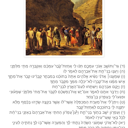
(ד) גֵּר־וְתוֹשָׁ֥ב אָנֹכִ֖י עִמָּכֶ֑ם תְּנ֨וּ לִ֤י אֲחֻזַּת־קֶ֙בֶר֙ עִמָּכֶ֔ם וְאֶקְבְּרָ֥ה מֵתִ֖י מִלְּפָנָֽי׃
(ה) וַיַּעֲנ֧וּ בְנֵי־חֵ֛ת אֶת־אַבְרָהָ֖ם לֵאמֹ֥ר לֽוֹ׃
(ו) שְׁמָעֵ֣נוּ׀ אֲדֹנִ֗י נְשִׂ֨יא אֱלֹהִ֤ים אַתָּה֙ בְּתוֹכֵ֔נוּ בְּמִבְחַ֣ר קְבָרֵ֔ינוּ קְבֹ֖ר אֶת־מֵתֶ֑ךָ
אִ֣ישׁ מִמֶּ֔נּוּ אֶת־קִבְר֛וֹ לֹֽא־יִכְלֶ֥ה מִמְּךָ֖ מִקְּבֹ֥ר מֵתֶֽךָ׃
(ז) וַיָּ֧קׇם אַבְרָהָ֛ם וַיִּשְׁתַּ֥חוּ לְעַם־הָאָ֖רֶץ לִבְנֵי־חֵֽת׃
(ח) וַיְדַבֵּ֥ר אִתָּ֖ם לֵאמֹ֑ר אִם־יֵ֣שׁ אֶֽת־נַפְשְׁכֶ֗ם לִקְבֹּ֤ר אֶת־מֵתִי֙ מִלְּפָנַ֔י שְׁמָע֕וּנִי
וּפִגְעוּ־לִ֖י בְּעֶפְר֥וֹן בֶּן־צֹֽחַר׃
(ט) וְיִתֶּן־לִ֗י אֶת־מְעָרַ֤ת הַמַּכְפֵּלָה֙ אֲשֶׁר־ל֔וֹ אֲשֶׁ֖ר בִּקְצֵ֣ה שָׂדֵ֑הוּ בְּכֶ֨סֶף מָלֵ֜א
יִתְּנֶ֥נָּה לִּ֛י בְּתוֹכְכֶ֖ם לַאֲחֻזַּת־קָֽבֶר׃
(י) וְעֶפְר֥וֹן יֹשֵׁ֖ב בְּת֣וֹךְ בְּנֵי־חֵ֑ת וַיַּ֩עַן֩ עֶפְר֨וֹן הַחִתִּ֤י אֶת־אַבְרָהָם֙ בְּאׇזְנֵ֣י בְנֵי־חֵ֔ת
לְכֹ֛ל בָּאֵ֥י שַֽׁעַר־עִיר֖וֹ לֵאמֹֽר׃
(יא) לֹֽא־אֲדֹנִ֣י שְׁמָעֵ֔נִי הַשָּׂדֶה֙ נָתַ֣תִּי לָ֔ךְ וְהַמְּעָרָ֥ה אֲשֶׁר־בּ֖וֹ לְךָ֣ נְתַתִּ֑יהָ לְעֵינֵ֧י
בְנֵי־עַמִּ֛י נְתַתִּ֥יהָ לָּ֖ךְ קְבֹ֥ר מֵתֶֽךָ׃