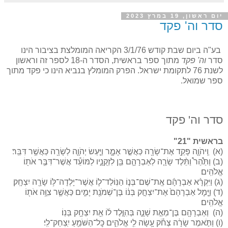
יום ראשון, 19 במרץ 2023
סדר וה' פקד
בע"ה ביום שבת קודש 3/1/76 הקריאה המומלצת בציבור הינו
סדר
וה' פקד
מתוך ספר בראשית, הסדר ה-18 לספר זה וראשון
לשנת 76 לתקומת ישראל. הפרק המומלץ בנביא הינו כי פקד מתוך
ספר שמואל.
סדר
וה' פקד
בראשית "21"
(א) וַֽיהֹוָ֛ה פָּקַ֥ד אֶת־שָׂרָ֖ה כַּאֲשֶׁ֣ר אָמָ֑ר וַיַּ֧עַשׂ יְהֹוָ֛ה לְשָׂרָ֖ה כַּאֲשֶׁ֥ר דִּבֵּֽר׃
(ב) וַתַּ֩הַר֩ וַתֵּ֨לֶד שָׂרָ֧ה לְאַבְרָהָ֛ם בֵּ֖ן לִזְקֻנָ֑יו לַמּוֹעֵ֕ד אֲשֶׁר־דִּבֶּ֥ר אֹת֖וֹ
אֱלֹהִֽים׃
(ג) וַיִּקְרָ֨א אַבְרָהָ֜ם אֶֽת־שֶׁם־בְּנ֧וֹ הַנּֽוֹלַד־ל֛וֹ אֲשֶׁר־יָלְדָה־לּ֥וֹ שָׂרָ֖ה יִצְחָֽק׃
(ד) וַיָּ֤מׇל אַבְרָהָם֙ אֶת־יִצְחָ֣ק בְּנ֔וֹ בֶּן־שְׁמֹנַ֖ת יָמִ֑ים כַּאֲשֶׁ֛ר צִוָּ֥ה אֹת֖וֹ
אֱלֹהִֽים׃
(ה) וְאַבְרָהָ֖ם בֶּן־מְאַ֣ת שָׁנָ֑ה בְּהִוָּ֣לֶד ל֔וֹ אֵ֖ת יִצְחָ֥ק בְּנֽוֹ׃
(ו) וַתֹּ֣אמֶר שָׂרָ֔ה צְחֹ֕ק עָ֥שָׂה לִ֖י אֱלֹהִ֑ים כׇּל־הַשֹּׁמֵ֖עַ יִֽצְחַק־לִֽי׃