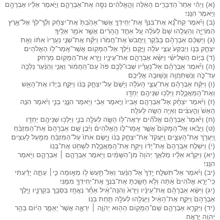
(א) וַיְהִ֗י אַחַר֙ הַדְּבָרִ֣ים הָאֵ֔לֶּה וְהָ֣אֱלֹהִ֔ים נִסָּ֖ה אֶת־אַבְרָהָ֑ם וַיֹּ֣אמֶר אֵלָ֔יו אַבְרָהָ֖ם
וַיֹּ֥אמֶר הִנֵּֽנִי׃
(ב) וַיֹּ֡אמֶר קַח־נָ֠א אֶת־בִּנְךָ֨ אֶת־יְחִֽידְךָ֤ אֲשֶׁר־אָהַ֙בְתָּ֙ אֶת־יִצְחָ֔ק וְלֶ֨ךְ־לְךָ֔ אֶל־אֶ֖רֶץ
הַמֹּרִיָּ֑ה וְהַעֲלֵ֤הוּ שָׁם֙ לְעֹלָ֔ה עַ֚ל אַחַ֣ד הֶֽהָרִ֔ים אֲשֶׁ֖ר אֹמַ֥ר אֵלֶֽיךָ׃
(ג) וַיַּשְׁכֵּ֨ם אַבְרָהָ֜ם בַּבֹּ֗קֶר וַֽיַּחֲבֹשׁ֙ אֶת־חֲמֹר֔וֹ וַיִּקַּ֞ח אֶת־שְׁנֵ֤י נְעָרָיו֙ אִתּ֔וֹ וְאֵ֖ת
יִצְחָ֣ק בְּנ֑וֹ וַיְבַקַּע֙ עֲצֵ֣י עֹלָ֔ה וַיָּ֣קׇם וַיֵּ֔לֶךְ אֶל־הַמָּק֖וֹם אֲשֶׁר־אָֽמַר־ל֥וֹ הָאֱלֹהִֽים׃
(ד) בַּיּ֣וֹם הַשְּׁלִישִׁ֗י וַיִּשָּׂ֨א אַבְרָהָ֧ם אֶת־עֵינָ֛יו וַיַּ֥רְא אֶת־הַמָּק֖וֹם מֵרָחֹֽק׃
(ה) וַיֹּ֨אמֶר אַבְרָהָ֜ם אֶל־נְעָרָ֗יו שְׁבוּ־לָכֶ֥ם פֹּה֙ עִֽם־הַחֲמ֔וֹר וַאֲנִ֣י וְהַנַּ֔עַר נֵלְכָ֖ה
עַד־כֹּ֑ה וְנִֽשְׁתַּחֲוֶ֖ה וְנָשׁ֥וּבָה אֲלֵיכֶֽם׃
(ו) וַיִּקַּ֨ח אַבְרָהָ֜ם אֶת־עֲצֵ֣י הָעֹלָ֗ה וַיָּ֙שֶׂם֙ עַל־יִצְחָ֣ק בְּנ֔וֹ וַיִּקַּ֣ח בְּיָד֔וֹ אֶת־הָאֵ֖שׁ
וְאֶת־הַֽמַּאֲכֶ֑לֶת וַיֵּלְכ֥וּ שְׁנֵיהֶ֖ם יַחְדָּֽו׃
(ז) וַיֹּ֨אמֶר יִצְחָ֜ק אֶל־אַבְרָהָ֤ם אָבִיו֙ וַיֹּ֣אמֶר אָבִ֔י וַיֹּ֖אמֶר הִנֶּ֣נִּֽי בְנִ֑י וַיֹּ֗אמֶר הִנֵּ֤ה
הָאֵשׁ֙ וְהָ֣עֵצִ֔ים וְאַיֵּ֥ה הַשֶּׂ֖ה לְעֹלָֽה׃
(ח) וַיֹּ֙אמֶר֙ אַבְרָהָ֔ם אֱלֹהִ֞ים יִרְאֶה־לּ֥וֹ הַשֶּׂ֛ה לְעֹלָ֖ה בְּנִ֑י וַיֵּלְכ֥וּ שְׁנֵיהֶ֖ם יַחְדָּֽו׃
(ט) וַיָּבֹ֗אוּ אֶֽל־הַמָּקוֹם֮ אֲשֶׁ֣ר אָֽמַר־ל֣וֹ הָאֱלֹהִים֒ וַיִּ֨בֶן שָׁ֤ם אַבְרָהָם֙ אֶת־הַמִּזְבֵּ֔חַ
וַֽיַּעֲרֹ֖ךְ אֶת־הָעֵצִ֑ים וַֽיַּעֲקֹד֙ אֶת־יִצְחָ֣ק בְּנ֔וֹ וַיָּ֤שֶׂם אֹתוֹ֙ עַל־הַמִּזְבֵּ֔חַ מִמַּ֖עַל לָעֵצִֽים׃
(י) וַיִּשְׁלַ֤ח אַבְרָהָם֙ אֶת־יָד֔וֹ וַיִּקַּ֖ח אֶת־הַֽמַּאֲכֶ֑לֶת לִשְׁחֹ֖ט אֶת־בְּנֽוֹ׃
(יא) וַיִּקְרָ֨א אֵלָ֜יו מַלְאַ֤ךְ יְהֹוָה֙ מִן־הַשָּׁמַ֔יִם וַיֹּ֖אמֶר אַבְרָהָ֣ם ׀ אַבְרָהָ֑ם וַיֹּ֖אמֶר
הִנֵּֽנִי׃
(יב) וַיֹּ֗אמֶר אַל־תִּשְׁלַ֤ח יָֽדְךָ֙ אֶל־הַנַּ֔עַר וְאַל־תַּ֥עַשׂ ל֖וֹ מְא֑וּמָה כִּ֣י׀ עַתָּ֣ה יָדַ֗עְתִּי
כִּֽי־יְרֵ֤א אֱלֹהִים֙ אַ֔תָּה וְלֹ֥א חָשַׂ֛כְתָּ אֶת־בִּנְךָ֥ אֶת־יְחִידְךָ֖ מִמֶּֽנִּי׃
(יג) וַיִּשָּׂ֨א אַבְרָהָ֜ם אֶת־עֵינָ֗יו וַיַּרְא֙ וְהִנֵּה־אַ֔יִל אַחַ֕ר נֶאֱחַ֥ז בַּסְּבַ֖ךְ בְּקַרְנָ֑יו וַיֵּ֤לֶךְ
אַבְרָהָם֙ וַיִּקַּ֣ח אֶת־הָאַ֔יִל וַיַּעֲלֵ֥הוּ לְעֹלָ֖ה תַּ֥חַת בְּנֽוֹ׃
(יד) וַיִּקְרָ֧א אַבְרָהָ֛ם שֵֽׁם־הַמָּק֥וֹם הַה֖וּא יְהֹוָ֣ה ׀ יִרְאֶ֑ה אֲשֶׁר֙ יֵאָמֵ֣ר הַיּ֔וֹם בְּהַ֥ר
יְהֹוָ֖ה יֵרָאֶֽה׃