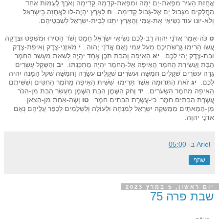
אֲחֻזַּת הָעִיר מִפְּאַת-יָם יָמָּה וּמִפְּאַת-קֵדְמָה קָדִימָה וְאֹרֶךְ לְעֻמּוֹת אַחַד
הַחֲלָקִים מִגְּבוּל יָם אֶל-גְּבוּל קָדִימָה.
ח
לָאָרֶץ יִהְיֶה-לּוֹ לַאֲחֻזָּה בְּיִשְׂרָאֵל
וְלֹא-יוֹנוּ עוֹד נְשִׂיאַי אֶת-עַמִּי וְהָאָרֶץ יִתְּנוּ לְבֵית-יִשְׂרָאֵל לְשִׁבְטֵיהֶם.
ט
כֹּה-אָמַר אֲדֹנָי יְהוִה רַב-לָכֶם נְשִׂיאֵי יִשְׂרָאֵל חָמָס וָשֹׁד הָסִירוּ וּמִשְׁפָּט וּצְדָקָה
עֲשׂוּ הָרִימוּ גְרֻשֹׁתֵיכֶם מֵעַל עַמִּי נְאֻם אֲדֹנָי יְהוִה.
י
מֹאזְנֵי-צֶדֶק וְאֵיפַת-צֶדֶק
וּבַת-צֶדֶק יְהִי לָכֶם.
יא
הָאֵיפָה וְהַבַּת תֹּכֶן אֶחָד יִהְיֶה לָשֵׂאת מַעְשַׂר הַחֹמֶר
הַבָּת וַעֲשִׂירִת הַחֹמֶר הָאֵיפָה אֶל-הַחֹמֶר יִהְיֶה מַתְכֻּנְתּוֹ.
יב
וְהַשֶּׁקֶל עֶשְׂרִים
גֵּרָה עֶשְׂרִים שְׁקָלִים חֲמִשָּׁה וְעֶשְׂרִים שְׁקָלִים עֲשָׂרָה וַחֲמִשָּׁה שֶׁקֶל הַמָּנֶה יִהְיֶה
לָכֶם.
יג
זֹאת הַתְּרוּמָה אֲשֶׁר תָּרִימוּ שִׁשִּׁית הָאֵיפָה מֵחֹמֶר הַחִטִּים וְשִׁשִּׁיתֶם
הָאֵיפָה מֵחֹמֶר הַשְּׂעֹרִים.
יד
וְחֹק הַשֶּׁמֶן הַבַּת הַשֶּׁמֶן מַעְשַׂר הַבַּת מִן-הַכֹּר
עֲשֶׂרֶת הַבַּתִּים חֹמֶר כִּי-עֲשֶׂרֶת הַבַּתִּים חֹמֶר.
טו
וְשֶׂה-אַחַת מִן-הַצֹּאן
מִן-הַמָּאתַיִם מִמַּשְׁקֵה יִשְׂרָאֵל לְמִנְחָה וּלְעוֹלָה וְלִשְׁלָמִים לְכַפֵּר עֲלֵיהֶם נְאֻם
אֲדֹנָי יְהוִה.
Ariel
ב-
05:00
שתף
יום ראשון, 5 במרץ 2023
שבת פרה 75