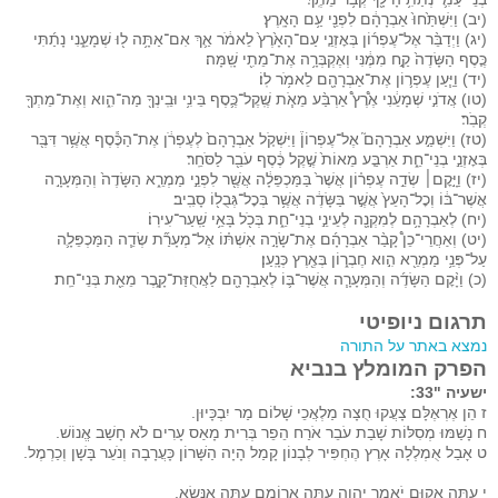
(יב) וַיִּשְׁתַּ֙חוּ֙ אַבְרָהָ֔ם לִפְנֵ֖י עַ֥ם הָאָֽרֶץ׃
(יג) וַיְדַבֵּ֨ר אֶל־עֶפְר֜וֹן בְּאׇזְנֵ֤י עַם־הָאָ֙רֶץ֙ לֵאמֹ֔ר אַ֛ךְ אִם־אַתָּ֥ה ל֖וּ שְׁמָעֵ֑נִי נָתַ֜תִּי
כֶּ֤סֶף הַשָּׂדֶה֙ קַ֣ח מִמֶּ֔נִּי וְאֶקְבְּרָ֥ה אֶת־מֵתִ֖י שָֽׁמָּה׃
(יד) וַיַּ֧עַן עֶפְר֛וֹן אֶת־אַבְרָהָ֖ם לֵאמֹ֥ר לֽוֹ׃
(טו) אֲדֹנִ֣י שְׁמָעֵ֔נִי אֶ֩רֶץ֩ אַרְבַּ֨ע מֵאֹ֧ת שֶֽׁקֶל־כֶּ֛סֶף בֵּינִ֥י וּבֵֽינְךָ֖ מַה־הִ֑וא וְאֶת־מֵתְךָ֖
קְבֹֽר׃
(טז) וַיִּשְׁמַ֣ע אַבְרָהָם֮ אֶל־עֶפְרוֹן֒ וַיִּשְׁקֹ֤ל אַבְרָהָם֙ לְעֶפְרֹ֔ן אֶת־הַכֶּ֕סֶף אֲשֶׁ֥ר דִּבֶּ֖ר
בְּאׇזְנֵ֣י בְנֵי־חֵ֑ת אַרְבַּ֤ע מֵאוֹת֙ שֶׁ֣קֶל כֶּ֔סֶף עֹבֵ֖ר לַסֹּחֵֽר׃
(יז) וַיָּ֣קׇם׀ שְׂדֵ֣ה עֶפְר֗וֹן אֲשֶׁר֙ בַּמַּכְפֵּלָ֔ה אֲשֶׁ֖ר לִפְנֵ֣י מַמְרֵ֑א הַשָּׂדֶה֙ וְהַמְּעָרָ֣ה
אֲשֶׁר־בּ֔וֹ וְכׇל־הָעֵץ֙ אֲשֶׁ֣ר בַּשָּׂדֶ֔ה אֲשֶׁ֥ר בְּכׇל־גְּבֻל֖וֹ סָבִֽיב׃
(יח) לְאַבְרָהָ֥ם לְמִקְנָ֖ה לְעֵינֵ֣י בְנֵי־חֵ֑ת בְּכֹ֖ל בָּאֵ֥י שַֽׁעַר־עִירֽוֹ׃
(יט) וְאַחֲרֵי־כֵן֩ קָבַ֨ר אַבְרָהָ֜ם אֶת־שָׂרָ֣ה אִשְׁתּ֗וֹ אֶל־מְעָרַ֞ת שְׂדֵ֧ה הַמַּכְפֵּלָ֛ה
עַל־פְּנֵ֥י מַמְרֵ֖א הִ֣וא חֶבְר֑וֹן בְּאֶ֖רֶץ כְּנָֽעַן׃
(כ) וַיָּ֨קׇם הַשָּׂדֶ֜ה וְהַמְּעָרָ֧ה אֲשֶׁר־בּ֛וֹ לְאַבְרָהָ֖ם לַאֲחֻזַּת־קָ֑בֶר מֵאֵ֖ת בְּנֵי־חֵֽת׃
תרגום ניופיטי
נמצא באתר על התורה
הפרק המומלץ בנביא
ישעיה "33:
ז הֵן אֶרְאֶלָּם צָעֲקוּ חֻצָה מַלְאֲכֵי שָׁלוֹם מַר יִבְכָּיוּן.
ח נָשַׁמּוּ מְסִלּוֹת שָׁבַת עֹבֵר אֹרַח הֵפֵר בְּרִית מָאַס עָרִים לֹא חָשַׁב אֱנוֹשׁ.
ט אָבַל אֻמְלְלָה אָרֶץ הֶחְפִּיר לְבָנוֹן קָמַל הָיָה הַשָּׁרוֹן כָּעֲרָבָה וְנֹעֵר בָּשָׁן וְכַרְמֶל.
י עַתָּה אָקוּם יֹאמַר יְהוָה עַתָּה אֵרוֹמָם עַתָּה אֶנָּשֵׂא.