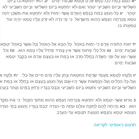
יא
הַנֹּגֵעַ בְּמֵת לְכָל-נֶפֶשׁ אָדָם וְטָמֵא שִׁבְעַת יָמִים.
יב
הוּא יִתְחַטָּא-בוֹ בַּיּוֹם
הַשְּׁלִישִׁי וּבַיּוֹם הַשְּׁבִיעִי יִטְהָר וְאִם-לֹא יִתְחַטָּא בַּיּוֹם הַשְּׁלִישִׁי וּבַיּוֹם הַשְּׁבִיעִי לֹא
יִטְהָר.
יג
כָּל-הַנֹּגֵעַ בְּמֵת בְּנֶפֶשׁ הָאָדָם אֲשֶׁר-יָמוּת וְלֹא יִתְחַטָּא אֶת-מִשְׁכַּן יְהוָה
טִמֵּא וְנִכְרְתָה הַנֶּפֶשׁ הַהִוא מִיִּשְׂרָאֵל כִּי מֵי נִדָּה לֹא-זֹרַק עָלָיו טָמֵא יִהְיֶה עוֹד
טֻמְאָתוֹ בוֹ.
יד
זֹאת הַתּוֹרָה אָדָם כִּי-יָמוּת בְּאֹהֶל כָּל-הַבָּא אֶל-הָאֹהֶל וְכָל-אֲשֶׁר בָּאֹהֶל יִטְמָא
שִׁבְעַת יָמִים.
טו
וְכֹל כְּלִי פָתוּחַ אֲשֶׁר אֵין-צָמִיד פָּתִיל עָלָיו טָמֵא הוּא.
טז
וְכֹל
אֲשֶׁר-יִגַּע עַל-פְּנֵי הַשָּׂדֶה בַּחֲלַל-חֶרֶב אוֹ בְמֵת אוֹ-בְעֶצֶם אָדָם אוֹ בְקָבֶר יִטְמָא
שִׁבְעַת יָמִים.
יז
וְלָקְחוּ לַטָּמֵא מֵעֲפַר שְׂרֵפַת הַחַטָּאת וְנָתַן עָלָיו מַיִם חַיִּים אֶל-כֶּלִי.
יח
וְלָקַח אֵז
וְעַל-כָּל-הַכֵּלִים וְעַל-הַנְּפָשׁוֹת אֲשֶׁר הָיוּ-שָׁם וְעַל-הַנֹּגֵעַ בַּעֶצֶם אוֹ בֶחָלָל אוֹ בַמֵּת א
הַשְּׁלִישִׁי וּבַיּוֹם הַשְּׁבִיעִי וְחִטְּאוֹ בַּיּוֹם הַשְּׁבִיעִי וְכִבֶּס בְּגָדָיו וְרָחַץ בַּמַּיִם וְטָהֵר בָּעָרֶ
כ
וְאִישׁ אֲשֶׁר-יִטְמָא וְלֹא יִתְחַטָּא וְנִכְרְתָה הַנֶּפֶשׁ הַהִוא מִתּוֹךְ הַקָּהָל כִּי אֶת-מִקְדּ
הוּא.
כא
וְהָיְתָה לָהֶם לְחֻקַּת עוֹלָם וּמַזֵּה מֵי-הַנִּדָּה יְכַבֵּס בְּגָדָיו וְהַנֹּגֵעַ בְּמֵי הַנ
הַטָּמֵא יִטְמָא וְהַנֶּפֶשׁ הַנֹּגַעַת תִּטְמָא עַד-הָעָרֶב.
תרגום ניאופיטי לקריאה