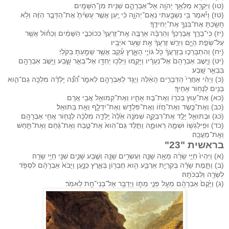
(טו) וַיִּקְרָ֛א מַלְאַ֥ךְ יְהֹוָ֖ה אֶל־אַבְרָהָ֑ם שֵׁנִ֖ית מִן־הַשָּׁמָֽיִם׃
(טז) וַיֹּ֕אמֶר בִּ֥י נִשְׁבַּ֖עְתִּי נְאֻם־יְהֹוָ֑ה כִּ֗י יַ֚עַן אֲשֶׁ֤ר עָשִׂ֙יתָ֙ אֶת־הַדָּבָ֣ר הַזֶּ֔ה וְלֹ֥א
חָשַׂ֖כְתָּ אֶת־בִּנְךָ֥ אֶת־יְחִידֶֽךָ׃
(יז) כִּֽי־בָרֵ֣ךְ אֲבָרֶכְךָ֗ וְהַרְבָּ֨ה אַרְבֶּ֤ה אֶֽת־זַרְעֲךָ֙ כְּכוֹכְבֵ֣י הַשָּׁמַ֔יִם וְכַח֕וֹל אֲשֶׁ֖ר
עַל־שְׂפַ֣ת הַיָּ֑ם וְיִרַ֣שׁ זַרְעֲךָ֔ אֵ֖ת שַׁ֥עַר אֹיְבָֽיו׃
(יח) וְהִתְבָּרְכ֣וּ בְזַרְעֲךָ֔ כֹּ֖ל גּוֹיֵ֣י הָאָ֑רֶץ עֵ֕קֶב אֲשֶׁ֥ר שָׁמַ֖עְתָּ בְּקֹלִֽי׃
(יט) וַיָּ֤שׇׁב אַבְרָהָם֙ אֶל־נְעָרָ֔יו וַיָּקֻ֛מוּ וַיֵּלְכ֥וּ יַחְדָּ֖ו אֶל־בְּאֵ֣ר שָׁ֑בַע וַיֵּ֥שֶׁב אַבְרָהָ֖ם
בִּבְאֵ֥ר שָֽׁבַע׃
(כ) וַיְהִ֗י אַחֲרֵי֙ הַדְּבָרִ֣ים הָאֵ֔לֶּה וַיֻּגַּ֥ד לְאַבְרָהָ֖ם לֵאמֹ֑ר הִ֠נֵּ֠ה יָלְדָ֨ה מִלְכָּ֥ה גַם־הִ֛וא
בָּנִ֖ים לְנָח֥וֹר אָחִֽיךָ׃
(כא) אֶת־ע֥וּץ בְּכֹר֖וֹ וְאֶת־בּ֣וּז אָחִ֑יו וְאֶת־קְמוּאֵ֖ל אֲבִ֥י אֲרָֽם׃
(כב) וְאֶת־כֶּ֣שֶׂד וְאֶת־חֲז֔וֹ וְאֶת־פִּלְדָּ֖שׁ וְאֶת־יִדְלָ֑ף וְאֵ֖ת בְּתוּאֵֽל׃
(כג) וּבְתוּאֵ֖ל יָלַ֣ד אֶת־רִבְקָ֑ה שְׁמֹנָ֥ה אֵ֙לֶּה֙ יָלְדָ֣ה מִלְכָּ֔ה לְנָח֖וֹר אֲחִ֥י אַבְרָהָֽם׃
(כד) וּפִֽילַגְשׁ֖וֹ וּשְׁמָ֣הּ רְאוּמָ֑ה וַתֵּ֤לֶד גַּם־הִוא֙ אֶת־טֶ֣בַח וְאֶת־גַּ֔חַם וְאֶת־תַּ֖חַשׁ
וְאֶֽת־מַעֲכָֽה׃
בראשית "23"
(א) וַיִּהְיוּ֙ חַיֵּ֣י שָׂרָ֔ה מֵאָ֥ה שָׁנָ֛ה וְעֶשְׂרִ֥ים שָׁנָ֖ה וְשֶׁ֣בַע שָׁנִ֑ים שְׁנֵ֖י חַיֵּ֥י שָׂרָֽה׃
(ב) וַתָּ֣מׇת שָׂרָ֗ה בְּקִרְיַ֥ת אַרְבַּ֛ע הִ֥וא חֶבְר֖וֹן בְּאֶ֣רֶץ כְּנָ֑עַן וַיָּבֹא֙ אַבְרָהָ֔ם לִסְפֹּ֥ד
לְשָׂרָ֖ה וְלִבְכֹּתָֽהּ׃
(ג) וַיָּ֙קׇם֙ אַבְרָהָ֔ם מֵעַ֖ל פְּנֵ֣י מֵת֑וֹ וַיְדַבֵּ֥ר אֶל־בְּנֵי־חֵ֖ת לֵאמֹֽר׃