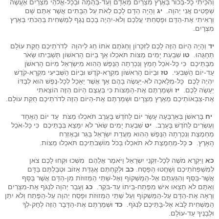
וְהִכֵּיתִי כָל-בְּכוֹר בְּאֶרֶץ מִצְרַיִם מֵאָדָם וְעַד-בְּהֵמָה וּבְכָל-אֱלֹהֵי מִצְרַיִם אֶעֱשֶׂה
שְׁפָטִים אֲנִי יְהוָה.
יג
וְהָיָה הַדָּם לָכֶם לְאֹת עַל הַבָּתִּים אֲשֶׁר אַתֶּם שָׁם
וְרָאִיתִי אֶת-הַדָּם וּפָסַחְתִּי עֲלֵכֶם וְלֹא-יִהְיֶה בָכֶם נֶגֶף לְמַשְׁחִית בְּהַכֹּתִי בְּאֶרֶץ
מִצְרָיִם.
יד
וְהָיָה הַיּוֹם הַזֶּה לָכֶם לְזִכָּרוֹן וְחַגֹּתֶם אֹתוֹ חַג לַיהוָה לְדֹרֹתֵיכֶם חֻקַּת עוֹלָם
תְּחָגֻּהוּ.
טו
שִׁבְעַת יָמִים מַצּוֹת תֹּאכֵלוּ אַךְ בַּיּוֹם הָרִאשׁוֹן תַּשְׁבִּיתוּ שְּׂאֹר
מִבָּתֵּיכֶם כִּי כָּל-אֹכֵל חָמֵץ וְנִכְרְתָה הַנֶּפֶשׁ הַהִוא מִיִּשְׂרָאֵל מִיּוֹם הָרִאשֹׁן
עַד-יוֹם הַשְּׁבִעִי.
טז
וּבַיּוֹם הָרִאשׁוֹן מִקְרָא-קֹדֶשׁ וּבַיּוֹם הַשְּׁבִיעִי מִקְרָא-קֹדֶשׁ
יִהְיֶה לָכֶם כָּל-מְלָאכָה לֹא-יֵעָשֶׂה בָהֶם אַךְ אֲשֶׁר יֵאָכֵל לְכָל-נֶפֶשׁ הוּא לְבַדּוֹ
יֵעָשֶׂה לָכֶם.
יז
וּשְׁמַרְתֶּם אֶת-הַמַּצּוֹת כִּי בְּעֶצֶם הַיּוֹם הַזֶּה הוֹצֵאתִי
אֶת-צִבְאוֹתֵיכֶם מֵאֶרֶץ מִצְרָיִם וּשְׁמַרְתֶּם אֶת-הַיּוֹם הַזֶּה לְדֹרֹתֵיכֶם חֻקַּת עוֹלָם.
יח
בָּרִאשֹׁן בְּאַרְבָּעָה עָשָׂר יוֹם לַחֹדֶשׁ בָּעֶרֶב תֹּאכְלוּ מַצֹּת עַד יוֹם הָאֶחָד
וְעֶשְׂרִים לַחֹדֶשׁ בָּעָרֶב.
יט
שִׁבְעַת יָמִים שְׂאֹר לֹא יִמָּצֵא בְּבָתֵּיכֶם כִּי כָּל-אֹכֵל
מַחְמֶצֶת וְנִכְרְתָה הַנֶּפֶשׁ הַהִוא מֵעֲדַת יִשְׂרָאֵל בַּגֵּר וּבְאֶזְרַח
הָאָרֶץ.
כ
כָּל-מַחְמֶצֶת לֹא תֹאכֵלוּ בְּכֹל מוֹשְׁבֹתֵיכֶם תֹּאכְלוּ מַצּוֹת.
כא
וַיִּקְרָא מֹשֶׁה לְכָל-זִקְנֵי יִשְׂרָאֵל וַיֹּאמֶר אֲלֵהֶם מִשְׁכוּ וּקְחוּ לָכֶם צֹאן
לְמִשְׁפְּחֹתֵיכֶם וְשַׁחֲטוּ הַפָּסַח.
כב
וּלְקַחְתֶּם אֲגֻדַּת אֵזוֹב וּטְבַלְתֶּם בַּדָּם
אֲשֶׁר-בַּסַּף וְהִגַּעְתֶּם אֶל-הַמַּשְׁקוֹף וְאֶל-שְׁתֵּי הַמְּזוּזֹת מִן-הַדָּם אֲשֶׁר בַּסָּף
וְאַתֶּם לֹא תֵצְאוּ אִישׁ מִפֶּתַח-בֵּיתוֹ עַד-בֹּקֶר.
כג
וְעָבַר יְהוָה לִנְגֹּף אֶת-מִצְרַיִם
וְרָאָה אֶת-הַדָּם עַל-הַמַּשְׁקוֹף וְעַל שְׁתֵּי הַמְּזוּזֹת וּפָסַח יְהוָה עַל-הַפֶּתַח וְלֹא יִתֵּן
הַמַּשְׁחִית לָבֹא אֶל-בָּתֵּיכֶם לִנְגֹּף.
כד
וּשְׁמַרְתֶּם אֶת-הַדָּבָר הַזֶּה לְחָק-לְךָ
וּלְבָנֶיךָ עַד-עוֹלָם.