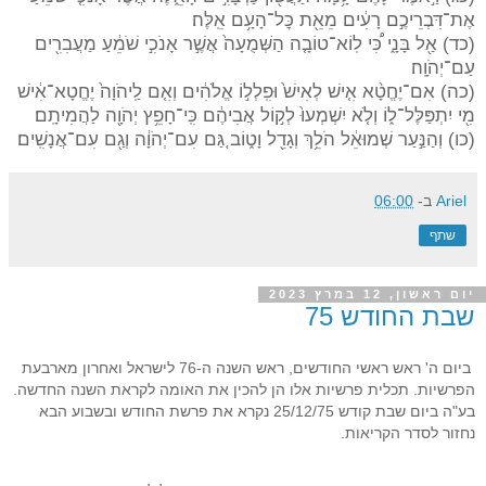
אֶת־דִּבְרֵיכֶ֣ם רָעִ֔ים מֵאֵ֖ת כׇּל־הָעָ֥ם אֵֽלֶּה׃
(כד) אַ֖ל בָּנָ֑י כִּ֠י לֽוֹא־טוֹבָ֤ה הַשְּׁמֻעָה֙ אֲשֶׁ֣ר אָנֹכִ֣י שֹׁמֵ֔עַ מַעֲבִרִ֖ים
עַם־יְהֹוָֽה׃
(כה) אִם־יֶחֱטָ֨א אִ֤ישׁ לְאִישׁ֙ וּפִֽלְל֣וֹ אֱלֹהִ֔ים וְאִ֤ם לַֽיהֹוָה֙ יֶחֱטָא־אִ֔ישׁ
מִ֖י יִתְפַּלֶּל־ל֑וֹ וְלֹ֤א יִשְׁמְעוּ֙ לְק֣וֹל אֲבִיהֶ֔ם כִּֽי־חָפֵ֥ץ יְהֹוָ֖ה לַהֲמִיתָֽם׃
(כו) וְהַנַּ֣עַר שְׁמוּאֵ֔ל הֹלֵ֥ךְ וְגָדֵ֖ל וָט֑וֹב גַּ֚ם עִם־יְהֹוָ֔ה וְגַ֖ם עִם־אֲנָשִֽׁים׃
Ariel
ב-
06:00
שתף
יום ראשון, 12 במרץ 2023
שבת החודש 75
ביום ה' ראש ראשי החודשים, ראש השנה ה-76 לישראל ואחרון מארבעת
הפרשיות. תכלית פרשיות אלו הן להכין את האומה לקראת השנה החדשה.
בע"ה ביום שבת קודש 25/12/75 נקרא את פרשת החודש ובשבוע הבא
נחזור לסדר הקריאות.