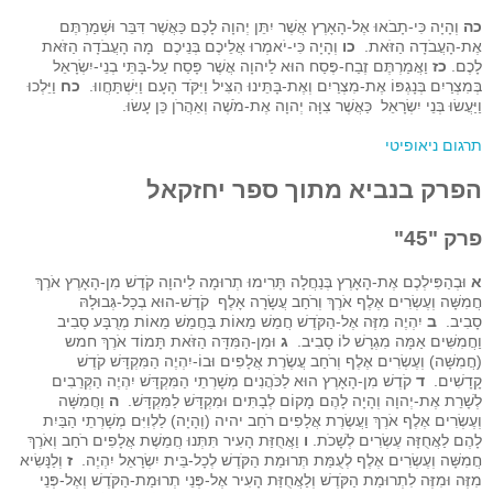
כה
וְהָיָה כִּי-תָבֹאוּ אֶל-הָאָרֶץ אֲשֶׁר יִתֵּן יְהוָה לָכֶם כַּאֲשֶׁר דִּבֵּר וּשְׁמַרְתֶּם
אֶת-הָעֲבֹדָה הַזֹּאת.
כו
וְהָיָה כִּי-יֹאמְרוּ אֲלֵיכֶם בְּנֵיכֶם מָה הָעֲבֹדָה הַזֹּאת
לָכֶם.
כז
וַאֲמַרְתֶּם זֶבַח-פֶּסַח הוּא לַיהוָה אֲשֶׁר פָּסַח עַל-בָּתֵּי בְנֵי-יִשְׂרָאֵל
בְּמִצְרַיִם בְּנָגְפּוֹ אֶת-מִצְרַיִם וְאֶת-בָּתֵּינוּ הִצִּיל וַיִּקֹּד הָעָם וַיִּשְׁתַּחֲווּ.
כח
וַיֵּלְכוּ
וַיַּעֲשׂוּ בְּנֵי יִשְׂרָאֵל כַּאֲשֶׁר צִוָּה יְהוָה אֶת-מֹשֶׁה וְאַהֲרֹן כֵּן עָשׂוּ.
תרגום ניאופיטי
הפרק בנביא מתוך ספר יחזקאל
פרק "45"
א
וּבְהַפִּילְכֶם אֶת-הָאָרֶץ בְּנַחֲלָה תָּרִימוּ תְרוּמָה לַיהוָה קֹדֶשׁ מִן-הָאָרֶץ אֹרֶךְ
חֲמִשָּׁה וְעֶשְׂרִים אֶלֶף אֹרֶךְ וְרֹחַב עֲשָׂרָה אָלֶף קֹדֶשׁ-הוּא בְכָל-גְּבוּלָהּ
סָבִיב.
ב
יִהְיֶה מִזֶּה אֶל-הַקֹּדֶשׁ חֲמֵשׁ מֵאוֹת בַּחֲמֵשׁ מֵאוֹת מְרֻבָּע סָבִיב
וַחֲמִשִּׁים אַמָּה מִגְרָשׁ לוֹ סָבִיב.
ג
וּמִן-הַמִּדָּה הַזֹּאת תָּמוֹד אֹרֶךְ חמש
(חֲמִשָּׁה) וְעֶשְׂרִים אֶלֶף וְרֹחַב עֲשֶׂרֶת אֲלָפִים וּבוֹ-יִהְיֶה הַמִּקְדָּשׁ קֹדֶשׁ
קָדָשִׁים.
ד
קֹדֶשׁ מִן-הָאָרֶץ הוּא לַכֹּהֲנִים מְשָׁרְתֵי הַמִּקְדָּשׁ יִהְיֶה הַקְּרֵבִים
לְשָׁרֵת אֶת-יְהוָה וְהָיָה לָהֶם מָקוֹם לְבָתִּים וּמִקְדָּשׁ לַמִּקְדָּשׁ.
ה
וַחֲמִשָּׁה
וְעֶשְׂרִים אֶלֶף אֹרֶךְ וַעֲשֶׂרֶת אֲלָפִים רֹחַב יהיה (וְהָיָה) לַלְוִיִּם מְשָׁרְתֵי הַבַּיִת
לָהֶם לַאֲחֻזָּה עֶשְׂרִים לְשָׁכֹת.
ו
וַאֲחֻזַּת הָעִיר תִּתְּנוּ חֲמֵשֶׁת אֲלָפִים רֹחַב וְאֹרֶךְ
חֲמִשָּׁה וְעֶשְׂרִים אֶלֶף לְעֻמַּת תְּרוּמַת הַקֹּדֶשׁ לְכָל-בֵּית יִשְׂרָאֵל יִהְיֶה.
ז
וְלַנָּשִׂיא
מִזֶּה וּמִזֶּה לִתְרוּמַת הַקֹּדֶשׁ וְלַאֲחֻזַּת הָעִיר אֶל-פְּנֵי תְרוּמַת-הַקֹּדֶשׁ וְאֶל-פְּנֵי