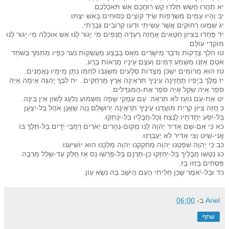
יא תַּהֲרוּ חֲשַׁשׁ תֵּלְדוּ קַשׁ רוּחֲכֶם אֵשׁ תֹּאכַלְכֶם.
יב וְהָיוּ עַמִּים מִשְׂרְפוֹת שִׂיד קוֹצִים כְּסוּחִים בָּאֵשׁ יִצַּתּוּ.
יג שִׁמְעוּ רְחוֹקִים אֲשֶׁר עָשִׂיתִי וּדְעוּ קְרוֹבִים גְּבֻרָתִי.
יד פָּחֲדוּ בְצִיּוֹן חַטָּאִים אָחֲזָה רְעָדָה חֲנֵפִים מִי יָגוּר לָנוּ אֵשׁ אוֹכֵלָה מִי-יָגוּר לָנוּ
מוֹקְדֵי עוֹלָם.
טו הֹלֵךְ צְדָקוֹת וְדֹבֵר מֵישָׁרִים מֹאֵס בְּבֶצַע מַעֲשַׁקּוֹת נֹעֵר כַּפָּיו מִתְּמֹךְ בַּשֹּׁחַד
אֹטֵם אָזְנוֹ מִשְּׁמֹעַ דָּמִים וְעֹצֵם עֵינָיו מֵרְאוֹת בְּרָע.
טז הוּא מְרוֹמִים יִשְׁכֹּן מְצָדוֹת סְלָעִים מִשְׂגַּבּוֹ לַחְמוֹ נִתָּן מֵימָיו נֶאֱמָנִים.
יז מֶלֶךְ בְּיָפְיוֹ תֶּחֱזֶינָה עֵינֶיךָ תִּרְאֶינָה אֶרֶץ מַרְחַקִּים. יח לִבְּךָ יֶהְגֶּה אֵימָה אַיֵּה
סֹפֵר אַיֵּה שֹׁקֵל אַיֵּה סֹפֵר אֶת-הַמִּגְדָּלִים.
יט אֶת-עַם נוֹעָז לֹא תִרְאֶה עַם עִמְקֵי שָׂפָה מִשְּׁמוֹעַ נִלְעַג לָשׁוֹן אֵין בִּינָה.
כ חֲזֵה צִיּוֹן קִרְיַת מוֹעֲדֵנוּ עֵינֶיךָ תִרְאֶינָה יְרוּשָׁלִַם נָוֶה שַׁאֲנָן אֹהֶל בַּל-יִצְעָן
בַּל-יִסַּע יְתֵדֹתָיו לָנֶצַח וְכָל-חֲבָלָיו בַּל-יִנָּתֵקוּ.
כא כִּי אִם-שָׁם אַדִּיר יְהוָה לָנוּ מְקוֹם-נְהָרִים יְאֹרִים רַחֲבֵי יָדָיִם בַּל-תֵּלֶךְ בּוֹ
אֳנִי-שַׁיִט וְצִי אַדִּיר לֹא יַעַבְרֶנּוּ.
כב כִּי יְהוָה שֹׁפְטֵנוּ יְהוָה מְחֹקְקֵנוּ יְהוָה מַלְכֵּנוּ הוּא יוֹשִׁיעֵנוּ.
כג נִטְּשׁוּ חֲבָלָיִךְ בַּל-יְחַזְּקוּ כֵן-תָּרְנָם בַּל-פָּרְשׂוּ נֵס אָז חֻלַּק עַד-שָׁלָל מַרְבֶּה
פִּסְחִים בָּזְזוּ בַז.
כד וּבַל-יֹאמַר שָׁכֵן חָלִיתִי הָעָם הַיֹּשֵׁב בָּהּ נְשֻׂא עָו‍ֹן.
Ariel
ב-
06:00
שתף