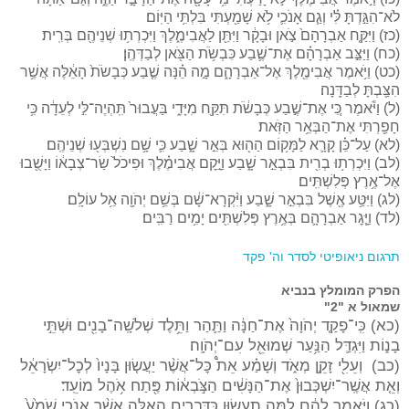
לֹא־הִגַּ֣דְתָּ לִּ֗י וְגַ֧ם אָנֹכִ֛י לֹ֥א שָׁמַ֖עְתִּי בִּלְתִּ֥י הַיּֽוֹם׃
(כז) וַיִּקַּ֤ח אַבְרָהָם֙ צֹ֣אן וּבָקָ֔ר וַיִּתֵּ֖ן לַאֲבִימֶ֑לֶךְ וַיִּכְרְת֥וּ שְׁנֵיהֶ֖ם בְּרִֽית׃
(כח) וַיַּצֵּ֣ב אַבְרָהָ֗ם אֶת־שֶׁ֛בַע כִּבְשֹׂ֥ת הַצֹּ֖אן לְבַדְּהֶֽן׃
(כט) וַיֹּ֥אמֶר אֲבִימֶ֖לֶךְ אֶל־אַבְרָהָ֑ם מָ֣ה הֵ֗נָּה שֶׁ֤בַע כְּבָשֹׂת֙ הָאֵ֔לֶּה אֲשֶׁ֥ר
הִצַּ֖בְתָּ לְבַדָּֽנָה׃
(ל) וַיֹּ֕אמֶר כִּ֚י אֶת־שֶׁ֣בַע כְּבָשֹׂ֔ת תִּקַּ֖ח מִיָּדִ֑י בַּעֲבוּר֙ תִּֽהְיֶה־לִּ֣י לְעֵדָ֔ה כִּ֥י
חָפַ֖רְתִּי אֶת־הַבְּאֵ֥ר הַזֹּֽאת׃
(לא) עַל־כֵּ֗ן קָרָ֛א לַמָּק֥וֹם הַה֖וּא בְּאֵ֣ר שָׁ֑בַע כִּ֛י שָׁ֥ם נִשְׁבְּע֖וּ שְׁנֵיהֶֽם׃
(לב) וַיִּכְרְת֥וּ בְרִ֖ית בִּבְאֵ֣ר שָׁ֑בַע וַיָּ֣קׇם אֲבִימֶ֗לֶךְ וּפִיכֹל֙ שַׂר־צְבָא֔וֹ וַיָּשֻׁ֖בוּ
אֶל־אֶ֥רֶץ פְּלִשְׁתִּֽים׃
(לג) וַיִּטַּ֥ע אֶ֖שֶׁל בִּבְאֵ֣ר שָׁ֑בַע וַיִּ֨קְרָא־שָׁ֔ם בְּשֵׁ֥ם יְהֹוָ֖ה אֵ֥ל עוֹלָֽם׃
(לד) וַיָּ֧גׇר אַבְרָהָ֛ם בְּאֶ֥רֶץ פְּלִשְׁתִּ֖ים יָמִ֥ים רַבִּֽים׃
תרגום ניאופיטי לסדר
וה' פקד
הפרק המומלץ בנביא
שמאול א "2"
(כא) כִּֽי־פָקַ֤ד יְהֹוָה֙ אֶת־חַנָּ֔ה וַתַּ֛הַר וַתֵּ֥לֶד שְׁלֹשָֽׁה־בָנִ֖ים וּשְׁתֵּ֣י
בָנ֑וֹת וַיִּגְדַּ֛ל הַנַּ֥עַר שְׁמוּאֵ֖ל עִם־יְהֹוָֽה׃
(כב) וְעֵלִ֖י זָקֵ֣ן מְאֹ֑ד וְשָׁמַ֗ע אֵת֩ כׇּל־אֲשֶׁ֨ר יַעֲשׂ֤וּן בָּנָיו֙ לְכׇל־יִשְׂרָאֵ֔ל
וְאֵ֤ת אֲשֶֽׁר־יִשְׁכְּבוּן֙ אֶת־הַנָּשִׁ֔ים הַצֹּ֣בְא֔וֹת פֶּ֖תַח אֹ֥הֶל מוֹעֵֽד׃
(כג) וַיֹּ֣אמֶר לָהֶ֔ם לָ֥מָּה תַעֲשׂ֖וּן כַּדְּבָרִ֣ים הָאֵ֑לֶּה אֲשֶׁ֨ר אָנֹכִ֤י שֹׁמֵ֙עַ֙