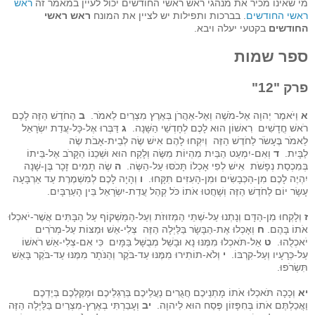
מי שאינו מכיר את מנהגי ראש ראשי החודשים יכול לעיין במאמר זה
ראש
ראשי החודשים
. בברכות ותפילות יש לציין את המונח
ראש ראשי
החודשים
בקטעי יעלה ויבא.
ספר שמות
פרק "12"
א
וַיֹּאמֶר יְהוָה אֶל-מֹשֶׁה וְאֶל-אַהֲרֹן בְּאֶרֶץ מִצְרַיִם לֵאמֹר.
ב
הַחֹדֶשׁ הַזֶּה לָכֶם
רֹאשׁ חֳדָשִׁים רִאשׁוֹן הוּא לָכֶם לְחָדְשֵׁי הַשָּׁנָה.
ג
דַּבְּרוּ אֶל-כָּל-עֲדַת יִשְׂרָאֵל
לֵאמֹר בֶּעָשֹׂר לַחֹדֶשׁ הַזֶּה וְיִקְחוּ לָהֶם אִישׁ שֶׂה לְבֵית-אָבֹת שֶׂה
לַבָּיִת.
ד
וְאִם-יִמְעַט הַבַּיִת מִהְיוֹת מִשֶּׂה וְלָקַח הוּא וּשְׁכֵנוֹ הַקָּרֹב אֶל-בֵּיתוֹ
בְּמִכְסַת נְפָשֹׁת אִישׁ לְפִי אָכְלוֹ תָּכֹסּוּ עַל-הַשֶּׂה.
ה
שֶׂה תָמִים זָכָר בֶּן-שָׁנָה
יִהְיֶה לָכֶם מִן-הַכְּבָשִׂים וּמִן-הָעִזִּים תִּקָּחוּ.
ו
וְהָיָה לָכֶם לְמִשְׁמֶרֶת עַד אַרְבָּעָה
עָשָׂר יוֹם לַחֹדֶשׁ הַזֶּה וְשָׁחֲטוּ אֹתוֹ כֹּל קְהַל עֲדַת-יִשְׂרָאֵל בֵּין הָעַרְבָּיִם.
ז
וְלָקְחוּ מִן-הַדָּם וְנָתְנוּ עַל-שְׁתֵּי הַמְּזוּזֹת וְעַל-הַמַּשְׁקוֹף עַל הַבָּתִּים אֲשֶׁר-יֹאכְלוּ
אֹתוֹ בָּהֶם.
ח
וְאָכְלוּ אֶת-הַבָּשָׂר בַּלַּיְלָה הַזֶּה צְלִי-אֵשׁ וּמַצּוֹת עַל-מְרֹרִים
יֹאכְלֻהוּ.
ט
אַל-תֹּאכְלוּ מִמֶּנּוּ נָא וּבָשֵׁל מְבֻשָּׁל בַּמָּיִם כִּי אִם-צְלִי-אֵשׁ רֹאשׁוֹ
עַל-כְּרָעָיו וְעַל-קִרְבּוֹ.
י
וְלֹא-תוֹתִירוּ מִמֶּנּוּ עַד-בֹּקֶר וְהַנֹּתָר מִמֶּנּוּ עַד-בֹּקֶר בָּאֵשׁ
תִּשְׂרֹפוּ.
יא
וְכָכָה תֹּאכְלוּ אֹתוֹ מָתְנֵיכֶם חֲגֻרִים נַעֲלֵיכֶם בְּרַגְלֵיכֶם וּמַקֶּלְכֶם בְּיֶדְכֶם
וַאֲכַלְתֶּם אֹתוֹ בְּחִפָּזוֹן פֶּסַח הוּא לַיהוָה.
יב
וְעָבַרְתִּי בְאֶרֶץ-מִצְרַיִם בַּלַּיְלָה הַזֶּה