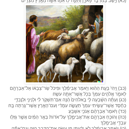
(כא) וַיֵּ֖שֶׁב בְּמִדְבַּ֣ר פָּארָ֑ן וַתִּֽקַּֽח־ל֥וֹ אִמּ֛וֹ אִשָּׁ֖ה מֵאֶ֥רֶץ מִצְרָֽיִם׃
(כב) וַֽיְהִי֙ בָּעֵ֣ת הַהִ֔וא וַיֹּ֣אמֶר אֲבִימֶ֗לֶךְ וּפִיכֹל֙ שַׂר־צְבָא֔וֹ אֶל־אַבְרָהָ֖ם
לֵאמֹ֑ר אֱלֹהִ֣ים עִמְּךָ֔ בְּכֹ֥ל אֲשֶׁר־אַתָּ֖ה עֹשֶֽׂה׃
(כג) וְעַתָּ֗ה הִשָּׁ֨בְעָה לִּ֤י בֵֽאלֹהִים֙ הֵ֔נָּה אִם־תִּשְׁקֹ֣ר לִ֔י וּלְנִינִ֖י וּלְנֶכְדִּ֑י
כַּחֶ֜סֶד אֲשֶׁר־עָשִׂ֤יתִי עִמְּךָ֙ תַּעֲשֶׂ֣ה עִמָּדִ֔י וְעִם־הָאָ֖רֶץ אֲשֶׁר־גַּ֥רְתָּה בָּֽהּ׃
(כד) וַיֹּ֙אמֶר֙ אַבְרָהָ֔ם אָנֹכִ֖י אִשָּׁבֵֽעַ׃
(כה) וְהוֹכִ֥חַ אַבְרָהָ֖ם אֶת־אֲבִימֶ֑לֶךְ עַל־אֹדוֹת֙ בְּאֵ֣ר הַמַּ֔יִם אֲשֶׁ֥ר גָּזְל֖וּ
עַבְדֵ֥י אֲבִימֶֽלֶךְ׃
(כו) וַיֹּ֣אמֶר אֲבִימֶ֔לֶךְ לֹ֣א יָדַ֔עְתִּי מִ֥י עָשָׂ֖ה אֶת־הַדָּבָ֣ר הַזֶּ֑ה וְגַם־אַתָּ֞ה