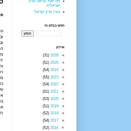
ס
מה זאת קריאה ארץ
ישראלית
מניין ארץ ישראלי
פר
חפש בבלוג זה
טו 
וּב
וּב
ארכיון
הַה
מַח
(31)
2026
◄
יְה
(51)
2025
◄
וְה
(54)
2024
◄
וַי
(55)
2023
◄
מַר
כו 
(54)
2022
◄
עַל
(51)
2021
◄
אֶת
(53)
2020
◄
בְּ
(51)
2019
◄
אֶת
וַי
(52)
2018
◄
(54)
2017
◄
(52)
2016
▼