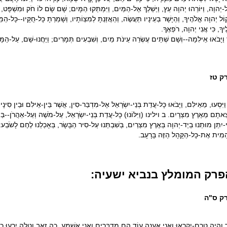
-יְהוָה, וַיּוֹרֵהוּ יְהוָה עֵץ, וַיַּשְׁלֵךְ אֶל-הַמַּיִם, וַיִּמְתְּקוּ הַמָּיִם; שָׁם שָׂם לוֹ חֹק וּמִשְׁפָּט
וֹל יְהוָה אֱלֹהֶיךָ, וְהַיָּשָׁר בְּעֵינָיו תַּעֲשֶׂה, וְהַאֲזַנְתָּ לְמִצְו‍ֹתָיו, וְשָׁמַרְתָּ כָּל-חֻקָּיו--כָּל
ֶיךָ, כִּי אֲנִי יְהוָה, רֹפְאֶךָ.
וַיָּבֹאוּ אֵילִמָה--וְשָׁם שְׁתֵּים עֶשְׂרֵה עֵינֹת מַיִם, וְשִׁבְעִים תְּמָרִים; וַיַּחֲנוּ-שָׁם, עַל-הַמָּ
ק טז
ַיִּסְעוּ, מֵאֵילִם, וַיָּבֹאוּ כָּל-עֲדַת בְּנֵי-יִשְׂרָאֵל אֶל-מִדְבַּר-סִין, אֲשֶׁר בֵּין-אֵילִם וּבֵין סִינָי-
ֵאתָם מֵאֶרֶץ מִצְרָיִם. ב וילינו (וַיִּלּוֹנוּ) כָּל-עֲדַת בְּנֵי-יִשְׂרָאֵל, עַל-מֹשֶׁה וְעַל-אַהֲרֹן--בַּמִּד
-יִתֵּן מוּתֵנוּ בְיַד-יְהוָה בְּאֶרֶץ מִצְרַיִם, בְּשִׁבְתֵּנוּ עַל-סִיר הַבָּשָׂר, בְּאָכְלֵנוּ לֶחֶם לָשֹׂבַ
ָמִית אֶת-כָּל-הַקָּהָל הַזֶּה בָּרָעָב.
פרק המומלץ בנביא ישעיה:
ק ס"ה
וְהָיָה טֶרֶם-יִקְרָאוּ וַאֲנִי אֶעֱנֶה עוֹד הֵם מְדַבְּרִים וַאֲנִי אֶשְׁמָע. כה זְאֵב וְטָלֶה יִרְעוּ כְאֶח