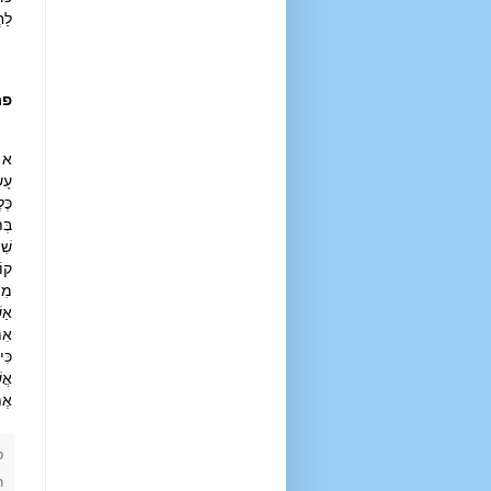
לַח
פר
א כ
עָש
כֶּ
בְּ
שִׁ
קוֹ
מִי
אַש
אִת
כִּ
אֲש
אֶת
פ
ת