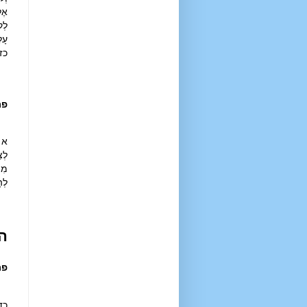
אֶל
לְק
עָל
כז 
פר
א ו
לְצ
מִי
לְה
ה
פר
כד 