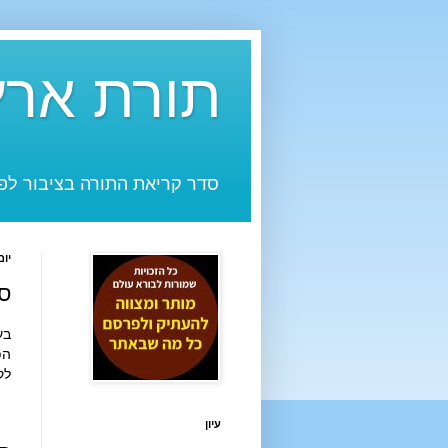
תורת ארץ
סדר קריאת התורה בציבור לפי
יום רא
ס
בע"ה בי
הפ
לק
עיון