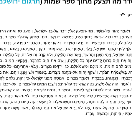
דר מה תצעק מתוך ספר שמות (
תרגום ירושלמ
ק י"ד
וַיֹּאמֶר יְהוָה אֶל-מֹשֶׁה, מַה-תִּצְעַק אֵלָי; דַּבֵּר אֶל-בְּנֵי-יִשְׂרָאֵל, וְיִסָּעוּ. טז וְאַתָּה הָר
ְקָעֵהוּ; וְיָבֹאוּ בְנֵי-יִשְׂרָאֵל בְּתוֹךְ הַיָּם, בַּיַּבָּשָׁה. יז וַאֲנִי, הִנְנִי מְחַזֵּק אֶת-לֵב מִצְרַיִם, 
ְכָל-חֵילוֹ, בְּרִכְבּוֹ וּבְפָרָשָׁיו. יח וְיָדְעוּ מִצְרַיִם, כִּי-אֲנִי יְהוָה, בְּהִכָּבְדִי בְּפַרְעֹה, בְּרִכְבּוֹ
ֹלֵךְ לִפְנֵי מַחֲנֵה יִשְׂרָאֵל, וַיֵּלֶךְ, מֵאַחֲרֵיהֶם; וַיִּסַּע עַמּוּד הֶעָנָן, מִפְּנֵיהֶם, וַיַּעֲמֹד, מֵא
ֲנֵה יִשְׂרָאֵל, וַיְהִי הֶעָנָן וְהַחֹשֶׁךְ, וַיָּאֶר אֶת-הַלָּיְלָה; וְלֹא-קָרַב זֶה אֶל-זֶה, כָּל-הַלָּיְלָה. כ
וָה אֶת-הַיָּם בְּרוּחַ קָדִים עַזָּה כָּל-הַלַּיְלָה, וַיָּשֶׂם אֶת-הַיָּם לֶחָרָבָה; וַיִּבָּקְעוּ, הַמָּיִם. כב וַי
ַמַּיִם לָהֶם חוֹמָה, מִימִינָם וּמִשְּׂמֹאלָם. כג וַיִּרְדְּפוּ מִצְרַיִם, וַיָּבֹאוּ אַחֲרֵיהֶם--כֹּל סוּס פ
ְהִי, בְּאַשְׁמֹרֶת הַבֹּקֶר, וַיַּשְׁקֵף יְהוָה אֶל-מַחֲנֵה מִצְרַיִם, בְּעַמּוּד אֵשׁ וְעָנָן; וַיָּהָם, אֵת
ְכְּבֹתָיו, וַיְנַהֲגֵהוּ, בִּכְבֵדֻת; וַיֹּאמֶר מִצְרַיִם, אָנוּסָה מִפְּנֵי יִשְׂרָאֵל--כִּי יְהוָה, נִלְחָם ל
וַיֹּאמֶר יְהוָה אֶל-מֹשֶׁה, נְטֵה אֶת-יָדְךָ עַל-הַיָּם; וְיָשֻׁבוּ הַמַּיִם עַל-מִצְרַיִם, עַל-רִכְבּוֹ וְע
-הַיָּם, וַיָּשָׁב הַיָּם לִפְנוֹת בֹּקֶר לְאֵיתָנוֹ, וּמִצְרַיִם, נָסִים לִקְרָאתוֹ; וַיְנַעֵר יְהוָה אֶת-מִצְרַיִ
-הָרֶכֶב וְאֶת-הַפָּרָשִׁים, לְכֹל חֵיל פַּרְעֹה, הַבָּאִים אַחֲרֵיהֶם בַּיָּם: לֹא-נִשְׁאַר בָּהֶם, עַד-א
תוֹךְ הַיָּם; וְהַמַּיִם לָהֶם חֹמָה, מִימִינָם וּמִשְּׂמֹאלָם. ל וַיּוֹשַׁע יְהוָה בַּיּוֹם הַהוּא, אֶת-יִשְׂ
-מִצְרַיִם, מֵת עַל-שְׂפַת הַיָּם. לא וַיַּרְא יִשְׂרָאֵל אֶת-הַיָּד הַגְּדֹלָה, אֲשֶׁר עָשָׂה יְהוָה בְּ
ַּאֲמִינוּ, בַּיהוָה, וּבְמֹשֶׁה, עַבְדּוֹ.