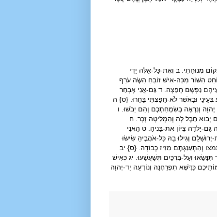
ָקוֹם מְנוּחָתִי. ב וְאֶת-כָּל-אֵלֶּה יָדִי
וֹחֵט הַשּׁוֹר מַכֵּה-אִישׁ זוֹבֵחַ הַשֶּׂה עֹרֵף
ּוּצֵיהֶם נַפְשָׁם חָפֵצָה. ד גַּם-אֲנִי אֶבְחַר
ע בְּעֵינַי וּבַאֲשֶׁר לֹא-חָפַצְתִּי בָּחָרוּ. {ס} ה
יְהוָה וְנִרְאֶה בְשִׂמְחַתְכֶם וְהֵם יֵבֹשׁוּ. ו
ֶם יָבוֹא חֵבֶל לָהּ וְהִמְלִיטָה זָכָר. ח
גַּם-יָלְדָה צִיּוֹן אֶת-בָּנֶיהָ. ט הַאֲנִי
וּשָׁלִַם וְגִילוּ בָהּ כָּל-אֹהֲבֶיהָ שִׂישׂוּ
ֹצּוּ וְהִתְעַנַּגְתֶּם מִזִּיז כְּבוֹדָהּ. {ס} יב
נָּשֵׂאוּ וְעַל-בִּרְכַּיִם תְּשָׁעֳשָׁעוּ. יג כְּאִישׁ
ְמוֹתֵיכֶם כַּדֶּשֶׁא תִפְרַחְנָה וְנוֹדְעָה יַד-יְהוָה