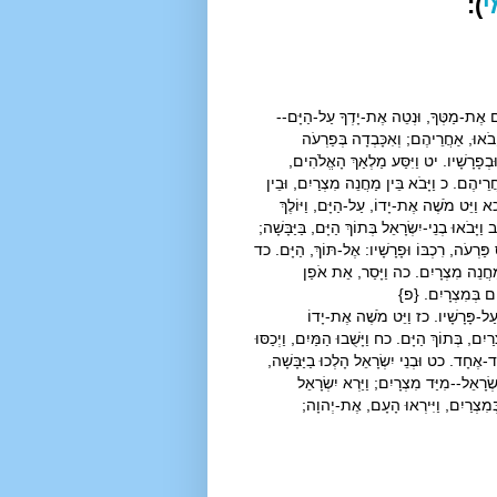
י
):
ֵם אֶת-מַטְּךָ, וּנְטֵה אֶת-יָדְךָ עַל-הַיָּם--
וְיָבֹאוּ, אַחֲרֵיהֶם; וְאִכָּבְדָה בְּפַרְעֹה
 וּבְפָרָשָׁיו. יט וַיִּסַּע מַלְאַךְ הָאֱלֹהִים,
ַחֲרֵיהֶם. כ וַיָּבֹא בֵּין מַחֲנֵה מִצְרַיִם, וּבֵין
א וַיֵּט מֹשֶׁה אֶת-יָדוֹ, עַל-הַיָּם, וַיּוֹלֶךְ
ָּבֹאוּ בְנֵי-יִשְׂרָאֵל בְּתוֹךְ הַיָּם, בַּיַּבָּשָׁה;
ַּרְעֹה, רִכְבּוֹ וּפָרָשָׁיו: אֶל-תּוֹךְ, הַיָּם. כד
 מַחֲנֵה מִצְרָיִם. כה וַיָּסַר, אֵת אֹפַן
ָהֶם בְּמִצְרָיִם. {פ}
ַל-פָּרָשָׁיו. כז וַיֵּט מֹשֶׁה אֶת-יָדוֹ
ם, בְּתוֹךְ הַיָּם. כח וַיָּשֻׁבוּ הַמַּיִם, וַיְכַסּוּ
ֶחָד. כט וּבְנֵי יִשְׂרָאֵל הָלְכוּ בַיַּבָּשָׁה,
רָאֵל--מִיַּד מִצְרָיִם; וַיַּרְא יִשְׂרָאֵל
מִצְרַיִם, וַיִּירְאוּ הָעָם, אֶת-יְהוָה;