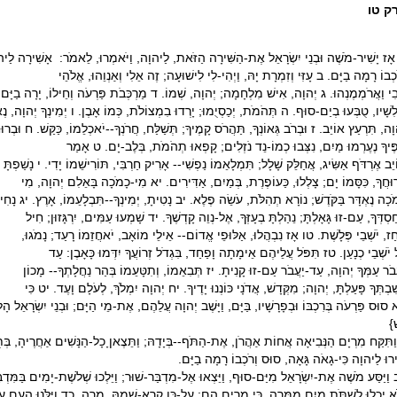
ק טו
ָז יָשִׁיר-מֹשֶׁה וּבְנֵי יִשְׂרָאֵל אֶת-הַשִּׁירָה הַזֹּאת, לַיהוָה, וַיֹּאמְרוּ, לֵאמֹר: אָשִׁירָה לַי
ֹכְבוֹ רָמָה בַיָּם. ב עָזִּי וְזִמְרָת יָהּ, וַיְהִי-לִי לִישׁוּעָה; זֶה אֵלִי וְאַנְוֵהוּ, אֱלֹהֵי
ִי וַאֲרֹמְמֶנְהוּ. ג יְהוָה, אִישׁ מִלְחָמָה; יְהוָה, שְׁמוֹ. ד מַרְכְּבֹת פַּרְעֹה וְחֵילוֹ, יָרָה בַיָּם;
לִשָׁיו, טֻבְּעוּ בְיַם-סוּף. ה תְּהֹמֹת, יְכַסְיֻמוּ; יָרְדוּ בִמְצוֹלֹת, כְּמוֹ אָבֶן. ו יְמִינְךָ יְהוָה, נֶאְדָּ
וָה, תִּרְעַץ אוֹיֵב. ז וּבְרֹב גְּאוֹנְךָ, תַּהֲרֹס קָמֶיךָ; תְּשַׁלַּח, חֲרֹנְךָ--יֹאכְלֵמוֹ, כַּקַּשׁ. ח וּבְרוּ
ֶּיךָ נֶעֶרְמוּ מַיִם, נִצְּבוּ כְמוֹ-נֵד נֹזְלִים; קָפְאוּ תְהֹמֹת, בְּלֶב-יָם. ט אָמַר
יֵב אֶרְדֹּף אַשִּׂיג, אֲחַלֵּק שָׁלָל; תִּמְלָאֵמוֹ נַפְשִׁי-- אָרִיק חַרְבִּי, תּוֹרִישֵׁמוֹ יָדִי. י נָשַׁפְתָּ
וּחֲךָ, כִּסָּמוֹ יָם; צָלְלוּ, כַּעוֹפֶרֶת, בְּמַיִם, אַדִּירִים. יא מִי-כָמֹכָה בָּאֵלִם יְהוָה, מִי
מֹכָה נֶאְדָּר בַּקֹּדֶשׁ; נוֹרָא תְהִלֹּת, עֹשֵׂה פֶלֶא. יב נָטִיתָ, יְמִינְךָ--תִּבְלָעֵמוֹ, אָרֶץ. יג נָחִי
ַסְדְּךָ, עַם-זוּ גָּאָלְתָּ; נֵהַלְתָּ בְעָזְּךָ, אֶל-נְוֵה קָדְשֶׁךָ. יד שָׁמְעוּ עַמִּים, יִרְגָּזוּן; חִיל
ַז, יֹשְׁבֵי פְּלָשֶׁת. טו אָז נִבְהֲלוּ, אַלּוּפֵי אֱדוֹם-- אֵילֵי מוֹאָב, יֹאחֲזֵמוֹ רָעַד; נָמֹגוּ,
ל יֹשְׁבֵי כְנָעַן. טז תִּפֹּל עֲלֵיהֶם אֵימָתָה וָפַחַד, בִּגְדֹל זְרוֹעֲךָ יִדְּמוּ כָּאָבֶן: עַד
ֲבֹר עַמְּךָ יְהוָה, עַד-יַעֲבֹר עַם-זוּ קָנִיתָ. יז תְּבִאֵמוֹ, וְתִטָּעֵמוֹ בְּהַר נַחֲלָתְךָ-- מָכוֹן
ִׁבְתְּךָ פָּעַלְתָּ, יְהוָה; מִקְּדָשׁ, אֲדֹנָי כּוֹנְנוּ יָדֶיךָ. יח יְהוָה יִמְלֹךְ, לְעֹלָם וָעֶד. יט כִּי
 סוּס פַּרְעֹה בְּרִכְבּוֹ וּבְפָרָשָׁיו, בַּיָּם, וַיָּשֶׁב יְהוָה עֲלֵהֶם, אֶת-מֵי הַיָּם; וּבְנֵי יִשְׂרָאֵל הָלְכו
}
ַתִּקַּח מִרְיָם הַנְּבִיאָה אֲחוֹת אַהֲרֹן, אֶת-הַתֹּף--בְּיָדָהּ; וַתֵּצֶאןָ כָל-הַנָּשִׁים אַחֲרֶיהָ, בּ
ירוּ לַיהוָה כִּי-גָאֹה גָּאָה, סוּס וְרֹכְבוֹ רָמָה בַיָּם.
וַיַּסַּע מֹשֶׁה אֶת-יִשְׂרָאֵל מִיַּם-סוּף, וַיֵּצְאוּ אֶל-מִדְבַּר-שׁוּר; וַיֵּלְכוּ שְׁלֹשֶׁת-יָמִים בַּמִּד
ֹא יָכְלוּ לִשְׁתֹּת מַיִם מִמָּרָה, כִּי מָרִים הֵם; עַל-כֵּן קָרָא-שְׁמָהּ, מָרָה. כד וַיִּלֹּנוּ הָעָם ע