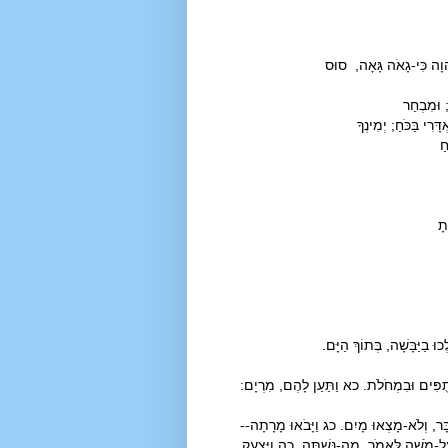
הוָה כִּי-גָאֹה גָּאָה, סוּס
 וּמִבְחַר
רִי בַּכֹּחַ; יְמִינְךָ
חַ
תָ
ּ בַיַּבָּשָׁה, בְּתוֹךְ הַיָּם.
ְתֻפִּים וּבִמְחֹלֹת. כא וַתַּעַן לָהֶם, מִרְיָם:
ְבָּר, וְלֹא-מָצְאוּ מָיִם. כג וַיָּבֹאוּ מָרָתָה--
ַל-מֹשֶׁה לֵּאמֹר, מַה-נִּשְׁתֶּה. כה וַיִּצְעַק