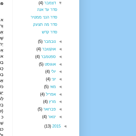
▼
דצמבר
(4)
פר
סדר עד אנה
סדר הנני ממטיר
א א
סדר מה תצעק
וְר
אָב
סדר קדש
שָׁ
◄
נובמבר
(5)
יְה
◄
אוקטובר
(4)
אַפ
אוֹ
◄
ספטמבר
(4)
בְר
◄
אוגוסט
(5)
כָּ
◄
יולי
(4)
בְח
◄
יוני
(4)
אָח
כֹּ
◄
מאי
(5)
יַע
◄
אפריל
(4)
לְש
◄
מרץ
(4)
בָא
◄
פברואר
(5)
{ש
◄
ינואר
(4)
כ ו
שִׁ
(13)
2015
◄
כב 
וְל