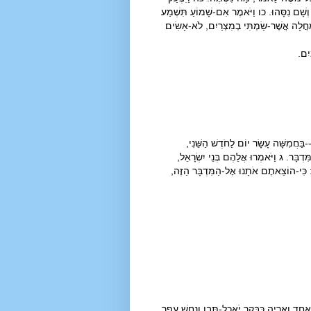
, וְשָׁם נִסָּהוּ. כו וַיֹּאמֶר אִם-שָׁמוֹעַ תִּשְׁמַע
-הַמַּחֲלָה אֲשֶׁר-שַׂמְתִּי בְמִצְרַיִם, לֹא-אָשִׂים
יִם.
-בַּחֲמִשָּׁה עָשָׂר יוֹם לַחֹדֶשׁ הַשֵּׁנִי,
ְבָּר. ג וַיֹּאמְרוּ אֲלֵהֶם בְּנֵי יִשְׂרָאֵל,
ע: כִּי-הוֹצֵאתֶם אֹתָנוּ אֶל-הַמִּדְבָּר הַזֶּה,
ָד וְאַרְיֵה כַּבָּקָר יֹאכַל-תֶּבֶן וְנָחָשׁ עָפָר