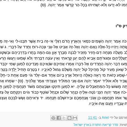
ְמוֹ לֹא-יָרֵעוּ וְלֹא-יַשְׁחִיתוּ בְּכָל-הַר קָדְשִׁי אָמַר יְהוָה. {ס}
ק ס"ו
ֹּה אָמַר יְהוָה הַשָּׁמַיִם כִּסְאִי וְהָאָרֶץ הֲדֹם רַגְלָי אֵי-זֶה בַיִת אֲשֶׁר תִּבְנוּ-לִי וְאֵי-זֶה מ
ָׂתָה וַיִּהְיוּ כָל-אֵלֶּה נְאֻם-יְהוָה וְאֶל-זֶה אַבִּיט אֶל-עָנִי וּנְכֵה-רוּחַ וְחָרֵד עַל-דְּבָרִי. ג שׁ
לֶב מַעֲלֵה מִנְחָה דַּם-חֲזִיר מַזְכִּיר לְבֹנָה מְבָרֵךְ אָוֶן גַּם-הֵמָּה בָּחֲרוּ בְּדַרְכֵיהֶם וּבְשִׁק
תַעֲלֻלֵיהֶם וּמְגוּרֹתָם אָבִיא לָהֶם יַעַן קָרָאתִי וְאֵין עוֹנֶה דִּבַּרְתִּי וְלֹא שָׁמֵעוּ וַיַּעֲשׂוּ הָרַ
מְעוּ דְּבַר-יְהוָה הַחֲרֵדִים אֶל-דְּבָרוֹ אָמְרוּ אֲחֵיכֶם שֹׂנְאֵיכֶם מְנַדֵּיכֶם לְמַעַן שְׁמִי יִכְבַּד 
ל שָׁאוֹן מֵעִיר קוֹל מֵהֵיכָל קוֹל יְהוָה מְשַׁלֵּם גְּמוּל לְאֹיְבָיו. ז בְּטֶרֶם תָּחִיל יָלָדָה בְּטֶר
-שָׁמַע כָּזֹאת מִי רָאָה כָּאֵלֶּה הֲיוּחַל אֶרֶץ בְּיוֹם אֶחָד אִם-יִוָּלֵד גּוֹי פַּעַם אֶחָת כִּי-חָלָה 
ְׁבִּיר וְלֹא אוֹלִיד יֹאמַר יְהוָה אִם-אֲנִי הַמּוֹלִיד וְעָצַרְתִּי אָמַר אֱלֹהָיִךְ. {ס} י שִׂמְחוּ אֶת-יְר
ָּהּ מָשׂוֹשׂ כָּל-הַמִּתְאַבְּלִים עָלֶיהָ. יא לְמַעַן תִּינְקוּ וּשְׂבַעְתֶּם מִשֹּׁד תַּנְחֻמֶיהָ לְמַעַן תָּמ
י-כֹה אָמַר יְהוָה הִנְנִי נֹטֶה-אֵלֶיהָ כְּנָהָר שָׁלוֹם וּכְנַחַל שׁוֹטֵף כְּבוֹד גּוֹיִם וִינַקְתֶּם עַל-צַד תִּ
ֶׁר אִמּוֹ תְּנַחֲמֶנּוּ כֵּן אָנֹכִי אֲנַחֶמְכֶם וּבִירוּשָׁלִַם תְּנֻחָמוּ. יד וּרְאִיתֶם וְשָׂשׂ לִבְּכֶם וְעַצ
-עֲבָדָיו וְזָעַם אֶת-אֹיְבָיו.
ורסם על ידי
Ariel
ב-
11:41
וויות:
סדר קריאת התורה בארץ ישראל