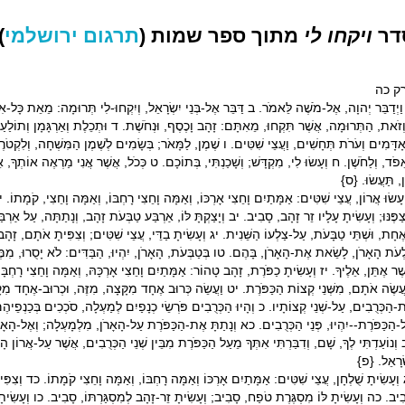
דר
ויקחו לי
מתוך ספר שמות (
תרגום ירושלמי
:
ק כה
ַיְדַבֵּר יְהוָה, אֶל-מֹשֶׁה לֵּאמֹר. ב דַּבֵּר אֶל-בְּנֵי יִשְׂרָאֵל, וְיִקְחוּ-לִי תְּרוּמָה: מֵאֵת כָּל-אִיש
ְזֹאת, הַתְּרוּמָה, אֲשֶׁר תִּקְחוּ, מֵאִתָּם: זָהָב וָכֶסֶף, וּנְחֹשֶׁת. ד וּתְכֵלֶת וְאַרְגָּמָן וְתוֹלַעַת
ָדָּמִים וְעֹרֹת תְּחָשִׁים, וַעֲצֵי שִׁטִּים. ו שֶׁמֶן, לַמָּאֹר; בְּשָׂמִים לְשֶׁמֶן הַמִּשְׁחָה, וְלִקְטֹר
ֵפֹד, וְלַחֹשֶׁן. ח וְעָשׂוּ לִי, מִקְדָּשׁ; וְשָׁכַנְתִּי, בְּתוֹכָם. ט כְּכֹל, אֲשֶׁר אֲנִי מַרְאֶה אוֹתְךָ, אֵ
ֵן, תַּעֲשׂוּ. {ס}
ְעָשׂוּ אֲרוֹן, עֲצֵי שִׁטִּים: אַמָּתַיִם וָחֵצִי אָרְכּוֹ, וְאַמָּה וָחֵצִי רָחְבּוֹ, וְאַמָּה וָחֵצִי, קֹמָתוֹ
צַפֶּנּוּ; וְעָשִׂיתָ עָלָיו זֵר זָהָב, סָבִיב. יב וְיָצַקְתָּ לּוֹ, אַרְבַּע טַבְּעֹת זָהָב, וְנָתַתָּה, עַל אַרְב
ֶחָת, וּשְׁתֵּי טַבָּעֹת, עַל-צַלְעוֹ הַשֵּׁנִית. יג וְעָשִׂיתָ בַדֵּי, עֲצֵי שִׁטִּים; וְצִפִּיתָ אֹתָם, זָה
ְעֹת הָאָרֹן, לָשֵׂאת אֶת-הָאָרֹן, בָּהֶם. טו בְּטַבְּעֹת, הָאָרֹן, יִהְיוּ, הַבַּדִּים: לֹא יָסֻרוּ, מִמּ
ֶׁר אֶתֵּן, אֵלֶיךָ. יז וְעָשִׂיתָ כַפֹּרֶת, זָהָב טָהוֹר: אַמָּתַיִם וָחֵצִי אָרְכָּהּ, וְאַמָּה וָחֵצִי רָחְבּ
עֲשֶׂה אֹתָם, מִשְּׁנֵי קְצוֹת הַכַּפֹּרֶת. יט וַעֲשֵׂה כְּרוּב אֶחָד מִקָּצָה, מִזֶּה, וּכְרוּב-אֶחָד מִקָּ
-הַכְּרֻבִים, עַל-שְׁנֵי קְצוֹתָיו. כ וְהָיוּ הַכְּרֻבִים פֹּרְשֵׂי כְנָפַיִם לְמַעְלָה, סֹכְכִים בְּכַנְפֵי
-הַכַּפֹּרֶת--יִהְיוּ, פְּנֵי הַכְּרֻבִים. כא וְנָתַתָּ אֶת-הַכַּפֹּרֶת עַל-הָאָרֹן, מִלְמָעְלָה; וְאֶל-הָאָ
וְנוֹעַדְתִּי לְךָ, שָׁם, וְדִבַּרְתִּי אִתְּךָ מֵעַל הַכַּפֹּרֶת מִבֵּין שְׁנֵי הַכְּרֻבִים, אֲשֶׁר עַל-אֲרוֹן
ְׂרָאֵל. {פ}
וְעָשִׂיתָ שֻׁלְחָן, עֲצֵי שִׁטִּים: אַמָּתַיִם אָרְכּוֹ וְאַמָּה רָחְבּוֹ, וְאַמָּה וָחֵצִי קֹמָתוֹ. כד וְצִפִּ
ִיב. כה וְעָשִׂיתָ לּוֹ מִסְגֶּרֶת טֹפַח, סָבִיב; וְעָשִׂיתָ זֵר-זָהָב לְמִסְגַּרְתּוֹ, סָבִיב. כו וְעָשִׂיתָ ל