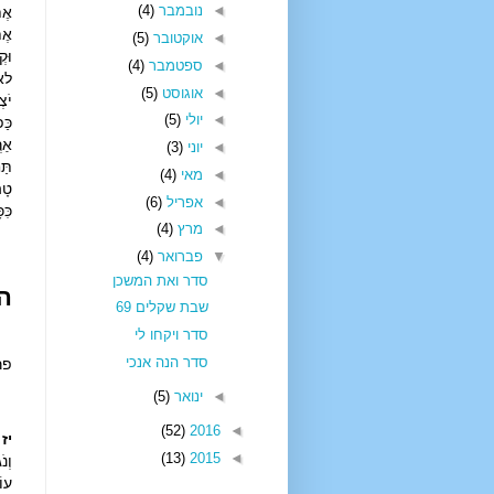
◄
נובמבר
(4)
אֶת
אֶת
◄
אוקטובר
(5)
וּק
◄
ספטמבר
(4)
לא 
◄
אוגוסט
(5)
יֹצ
◄
יולי
(5)
כַּ
אַר
◄
יוני
(3)
תַּ
◄
מאי
(4)
טָה
◄
אפריל
(6)
כִּ
◄
מרץ
(4)
▼
פברואר
(4)
סדר ואת המשכן
ה
שבת שקלים 69
סדר ויקחו לי
סדר הנה אנכי
פר
◄
ינואר
(5)
(52)
2016
◄
יז
ת
(13)
2015
◄
וְנ
עוֹ