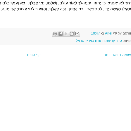
רֵחֵךְ לֹא יֵאָסֵף: כִּי יְהוָה, יִהְיֶה-לָּךְ לְאוֹר עוֹלָם, וְשָׁלְמוּ, יְמֵי אֶבְלֵךְ.
כא
וְעַמֵּךְ כֻּלָּם
טָּעַי) מַעֲשֵׂה יָדַי, לְהִתְפָּאֵר.
כב
הַקָּטֹן יִהְיֶה לָאֶלֶף, וְהַצָּעִיר לְגוֹי עָצוּם; אֲנִי יְהוָה, ב
ורסם על ידי
Ariel
ב-
10:47
וויות:
סדר קריאת התורה בארץ ישראל
שומה חדשה יותר
דף הבית