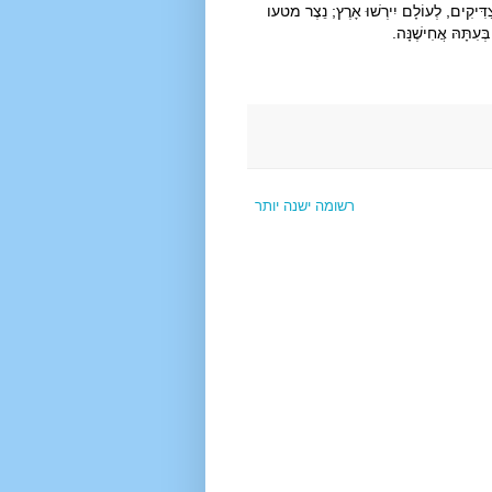
 צַדִּיקִים, לְעוֹלָם יִירְשׁוּ אָרֶץ; נֵצֶר מטעו
ְּעִתָּהּ אֲחִישֶׁנָּה.
רשומה ישנה יותר