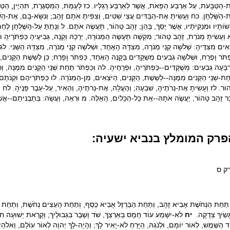
-הַטַּבָּעֹת, עַל אַרְבַּע הַפֵּאֹת, אֲשֶׁר לְאַרְבַּע רַגְלָיו. כז לְעֻמַּת, הַמִּסְגֶּרֶת, תִּהְיֶיןָ, הַט
-הַשֻּׁלְחָן. כח וְעָשִׂיתָ אֶת-הַבַּדִּים עֲצֵי שִׁטִּים, וְצִפִּיתָ אֹתָם זָהָב; וְנִשָּׂא-בָם, אֶת-הַשֻּׁל
ְשׂוֹתָיו וּמְנַקִּיֹּתָיו, אֲשֶׁר יֻסַּךְ, בָּהֵן; זָהָב טָהוֹר, תַּעֲשֶׂה אֹתָם. ל וְנָתַתָּ עַל-הַשֻּׁלְחָן לֶ
וְעָשִׂיתָ מְנֹרַת, זָהָב טָהוֹר; מִקְשָׁה תֵּעָשֶׂה הַמְּנוֹרָה, יְרֵכָהּ וְקָנָהּ, גְּבִיעֶיהָ כַּפְתֹּרֶיהָ וּפ
ְאִים מִצִּדֶּיהָ: שְׁלֹשָׁה קְנֵי מְנֹרָה, מִצִּדָּהּ הָאֶחָד, וּשְׁלֹשָׁה קְנֵי מְנֹרָה, מִצִּדָּהּ הַשֵּׁנִי. 
פְתֹּר וָפֶרַח, וּשְׁלֹשָׁה גְבִעִים מְשֻׁקָּדִים בַּקָּנֶה הָאֶחָד, כַּפְתֹּר וָפָרַח; כֵּן לְשֵׁשֶׁת הַקָּנִים
ְבָּעָה גְבִעִים: מְשֻׁקָּדִים--כַּפְתֹּרֶיהָ, וּפְרָחֶיהָ. לה וְכַפְתֹּר תַּחַת שְׁנֵי הַקָּנִים מִמֶּנָּה, וְכַ
חַת-שְׁנֵי הַקָּנִים מִמֶּנָּה--לְשֵׁשֶׁת, הַקָּנִים, הַיֹּצְאִים, מִן-הַמְּנֹרָה. לו כַּפְתֹּרֵיהֶם וּקְנֹתָם,
וֹר. לז וְעָשִׂיתָ אֶת-נֵרֹתֶיהָ, שִׁבְעָה; וְהֶעֱלָה, אֶת-נֵרֹתֶיהָ, וְהֵאִיר, עַל-עֵבֶר פָּנֶיהָ. לח ו
כָּר זָהָב טָהוֹר, יַעֲשֶׂה אֹתָהּ--אֵת כָּל-הַכֵּלִים, הָאֵלֶּה. מ וּרְאֵה, וַעֲשֵׂה: בְּתַבְנִיתָם--א
פרק המומלץ בנביא ישעיה:
ק ס
ַּחַת הַנְּחֹשֶׁת אָבִיא זָהָב, וְתַחַת הַבַּרְזֶל אָבִיא כֶסֶף, וְתַחַת הָעֵצִים נְחֹשֶׁת, וְתַחַת הָאֲב
ֹגְשַׂיִךְ צְדָקָה.
יח
לֹא-יִשָּׁמַע עוֹד חָמָס בְּאַרְצֵךְ, שֹׁד וָשֶׁבֶר בִּגְבוּלָיִךְ; וְקָרָאת יְשׁוּעָה חוֹמ
ד הַשֶּׁמֶשׁ, לְאוֹר יוֹמָם, וּלְנֹגַהּ, הַיָּרֵחַ לֹא-יָאִיר לָךְ; וְהָיָה-לָךְ יְהוָה לְאוֹר עוֹלָם, וֵאלֹהַי