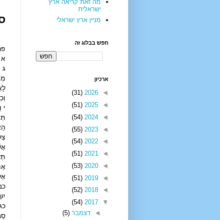
מה זאת קריאה ארץ
ישראלית
ס
מניין ארץ ישראלי
חפש בבלוג זה
פר
א ו
ג ו
מְא
ארכיון
לָא
(31)
2026
◄
וְכ
(51)
2025
◄
י ו
(54)
2024
◄
תְּ
הָא
(55)
2023
◄
צַל
(54)
2022
◄
אֲש
(51)
2021
◄
תַּ
(53)
2020
◄
אֶת
אֶל
(51)
2019
◄
כב 
(52)
2018
◄
יִש
(54)
2017
▼
כג 
◄
דצמבר
(5)
סָב