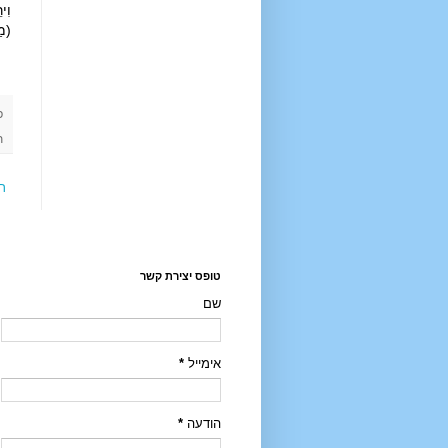
וִי
(מַ
פ
ת
ר
טופס יצירת קשר
שם
אימייל
*
הודעה
*