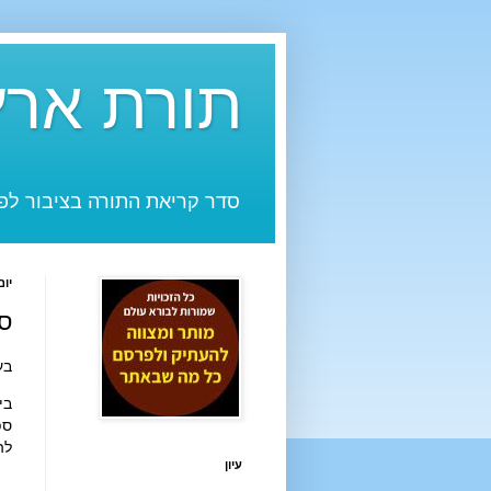
תורת ארץ
סדר קריאת התורה בציבור לפי
יום רא
סד
בע
ביום שבת ק
ספ
לה
עיון