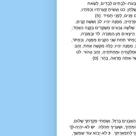
ַּבָּעֹת--לְבָתִּים לְבַדִּים, לָשֵׂאת
ְחָן. כט וְעָשִׂיתָ קְּעָרֹתָיו וְכַפֹּתָיו,
חֶם פָּנִים, לְפָנַי תָּמִיד. {פ}
ְרָחֶיהָ, מִמֶּנָּה יִהְיוּ. לב וְשִׁשָּׁה קָנִים,
לג שְׁלֹשָׁה גְבִעִים מְשֻׁקָּדִים בַּקָּנֶה הָאֶחָד,
, הַיֹּצְאִים מִן-הַמְּנֹרָה. לד וּבַמְּנֹרָה,
פְתֹּר תַּחַת שְׁנֵי הַקָּנִים מִמֶּנָּה, וְכַפְתֹּר,
 מִמֶּנָּה יִהְיוּ; כֻּלָּהּ מִקְשָׁה אַחַת, זָהָב
ּמַלְקָחֶיהָ וּמַחְתֹּתֶיהָ, זָהָב טָהוֹר. לט
ֲשֶׁר-אַתָּה מָרְאֶה, בָּהָר. {ס}
ָנִים בַּרְזֶל; וְשַׂמְתִּי פְקֻדָּתֵךְ שָׁלוֹם,
ֹתַיִךְ, וּשְׁעָרַיִךְ תְּהִלָּה.
יט
לֹא-יִהְיֶה-לָּךְ
ִךְ לְתִפְאַרְתֵּךְ.
כ
לֹא-יָבוֹא עוֹד שִׁמְשֵׁךְ,