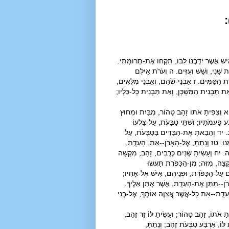
)
ׁ אֲשֶׁר יִדְּבֶנּוּ לִבּוֹ, תִּקְחוּ אֶת-תְּרוּמָתִי.
 שָׁנִי, וְשֵׁשׁ וְעִזִּים. ה וְעֹרֹת אֵילִם
ֶת הַסַּמִּים. ז אַבְנֵי-שֹׁהַם, וְאַבְנֵי מִלֻּאִים,
ת תַּבְנִית הַמִּשְׁכָּן, וְאֵת תַּבְנִית כָּל-כֵּלָיו;
. יא וְצִפִּיתָ אֹתוֹ זָהָב טָהוֹר, מִבַּיִת וּמִחוּץ
ַּע פַּעֲמֹתָיו; וּשְׁתֵּי טַבָּעֹת, עַל-צַלְעוֹ
ָב. יד וְהֵבֵאתָ אֶת-הַבַּדִּים בַּטַּבָּעֹת, עַל
ֶנּוּ. טז וְנָתַתָּ, אֶל-הָאָרֹן--אֵת, הָעֵדֻת,
ָהּ. יח וְעָשִׂיתָ שְׁנַיִם כְּרֻבִים, זָהָב; מִקְשָׁה
צָה, מִזֶּה; מִן-הַכַּפֹּרֶת תַּעֲשׂוּ
הֶם עַל-הַכַּפֹּרֶת, וּפְנֵיהֶם, אִישׁ אֶל-אָחִיו;
רֹן--תִּתֵּן אֶת-הָעֵדֻת, אֲשֶׁר אֶתֵּן אֵלֶיךָ.
 הָעֵדֻת--אֵת כָּל-אֲשֶׁר אֲצַוֶּה אוֹתְךָ, אֶל-בְּנֵי
יתָ אֹתוֹ, זָהָב טָהוֹר; וְעָשִׂיתָ לּוֹ זֵר זָהָב,
ּוֹ, אַרְבַּע טַבְּעֹת זָהָב; וְנָתַתָּ,