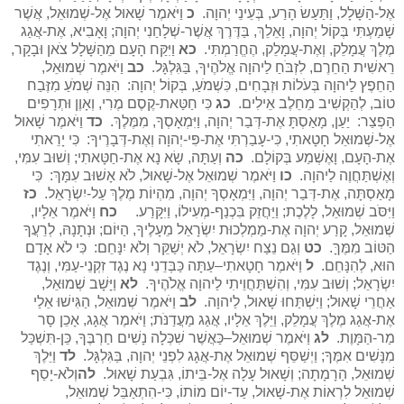
אֶל-הַשָּׁלָל, וַתַּעַשׂ הָרַע, בְּעֵינֵי יְהוָה.
כ
וַיֹּאמֶר שָׁאוּל אֶל-שְׁמוּאֵל, אֲשֶׁר
שָׁמַעְתִּי בְּקוֹל יְהוָה, וָאֵלֵךְ, בַּדֶּרֶךְ אֲשֶׁר-שְׁלָחַנִי יְהוָה; וָאָבִיא, אֶת-אֲגַג
מֶלֶךְ עֲמָלֵק, וְאֶת-עֲמָלֵק, הֶחֱרַמְתִּי.
כא
וַיִּקַּח הָעָם מֵהַשָּׁלָל צֹאן וּבָקָר,
רֵאשִׁית הַחֵרֶם, לִזְבֹּחַ לַיהוָה אֱלֹהֶיךָ, בַּגִּלְגָּל.
כב
וַיֹּאמֶר שְׁמוּאֵל,
הַחֵפֶץ לַיהוָה בְּעֹלוֹת וּזְבָחִים, כִּשְׁמֹעַ, בְּקוֹל יְהוָה: הִנֵּה שְׁמֹעַ מִזֶּבַח
טוֹב, לְהַקְשִׁיב מֵחֵלֶב אֵילִים.
כג
כִּי חַטַּאת-קֶסֶם מֶרִי, וְאָוֶן וּתְרָפִים
הַפְצַר: יַעַן, מָאַסְתָּ אֶת-דְּבַר יְהוָה, וַיִּמְאָסְךָ, מִמֶּלֶךְ.
כד
וַיֹּאמֶר שָׁאוּל
אֶל-שְׁמוּאֵל חָטָאתִי, כִּי-עָבַרְתִּי אֶת-פִּי-יְהוָה וְאֶת-דְּבָרֶיךָ: כִּי יָרֵאתִי
אֶת-הָעָם, וָאֶשְׁמַע בְּקוֹלָם.
כה
וְעַתָּה, שָׂא נָא אֶת-חַטָּאתִי; וְשׁוּב עִמִּי,
וְאֶשְׁתַּחֲוֶה לַיהוָה.
כו
וַיֹּאמֶר שְׁמוּאֵל אֶל-שָׁאוּל, לֹא אָשׁוּב עִמָּךְ: כִּי
מָאַסְתָּה, אֶת-דְּבַר יְהוָה, וַיִּמְאָסְךָ יְהוָה, מִהְיוֹת מֶלֶךְ עַל-יִשְׂרָאֵל.
כז
וַיִּסֹּב שְׁמוּאֵל, לָלֶכֶת; וַיַּחֲזֵק בִּכְנַף-מְעִילוֹ, וַיִּקָּרַע.
כח
וַיֹּאמֶר אֵלָיו,
שְׁמוּאֵל, קָרַע יְהוָה אֶת-מַמְלְכוּת יִשְׂרָאֵל מֵעָלֶיךָ, הַיּוֹם; וּנְתָנָהּ, לְרֵעֲךָ
הַטּוֹב מִמֶּךָּ.
כט
וְגַם נֵצַח יִשְׂרָאֵל, לֹא יְשַׁקֵּר וְלֹא יִנָּחֵם: כִּי לֹא אָדָם
הוּא, לְהִנָּחֵם.
ל
וַיֹּאמֶר חָטָאתִי–עַתָּה כַּבְּדֵנִי נָא נֶגֶד זִקְנֵי-עַמִּי, וְנֶגֶד
יִשְׂרָאֵל; וְשׁוּב עִמִּי, וְהִשְׁתַּחֲוֵיתִי לַיהוָה אֱלֹהֶיךָ.
לא
וַיָּשָׁב שְׁמוּאֵל,
אַחֲרֵי שָׁאוּל; וַיִּשְׁתַּחוּ שָׁאוּל, לַיהוָה.
לב
וַיֹּאמֶר שְׁמוּאֵל, הַגִּישׁוּ אֵלַי
אֶת-אֲגַג מֶלֶךְ עֲמָלֵק, וַיֵּלֶךְ אֵלָיו, אֲגַג מַעֲדַנֹּת; וַיֹּאמֶר אֲגָג, אָכֵן סָר
מַר-הַמָּוֶת.
לג
וַיֹּאמֶר שְׁמוּאֵל–כַּאֲשֶׁר שִׁכְּלָה נָשִׁים חַרְבֶּךָ, כֵּן-תִּשְׁכַּל
מִנָּשִׁים אִמֶּךָ; וַיְשַׁסֵּף שְׁמוּאֵל אֶת-אֲגָג לִפְנֵי יְהוָה, בַּגִּלְגָּל.
לד
וַיֵּלֶךְ
שְׁמוּאֵל, הָרָמָתָה; וְשָׁאוּל עָלָה אֶל-בֵּיתוֹ, גִּבְעַת שָׁאוּל.
לה
וְלֹא-יָסַף
שְׁמוּאֵל לִרְאוֹת אֶת-שָׁאוּל, עַד-יוֹם מוֹתוֹ, כִּי-הִתְאַבֵּל שְׁמוּאֵל,