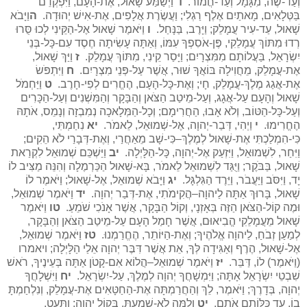
וְעַד-שֶׂה, מִגָּמָל וְעַד-חֲמוֹר.
ד
וַיְשַׁמַּע שָׁאוּל, אֶת-הָעָם, וַיִּפְקְדֵם
בַּטְּלָאִים, מָאתַיִם אֶלֶף רַגְלִי; וַעֲשֶׂרֶת אֲלָפִים, אֶת-אִישׁ יְהוּדָה.
ה
וַיָּבֹא
שָׁאוּל, עַד-עִיר עֲמָלֵק; וַיָּרֶב, בַּנָּחַל.
ו
וַיֹּאמֶר שָׁאוּל אֶל-הַקֵּינִי לְכוּ סֻּרוּ
רְדוּ מִתּוֹךְ עֲמָלֵקִי, פֶּן-אֹסִפְךָ עִמּוֹ, וְאַתָּה עָשִׂיתָה חֶסֶד עִם-כָּל-בְּנֵי
יִשְׂרָאֵל, בַּעֲלוֹתָם מִמִּצְרָיִם; וַיָּסַר קֵינִי, מִתּוֹךְ עֲמָלֵק.
ז
וַיַּךְ שָׁאוּל,
אֶת-עֲמָלֵק, מֵחֲוִילָה בּוֹאֲךָ שׁוּר, אֲשֶׁר עַל-פְּנֵי מִצְרָיִם.
ח
וַיִּתְפֹּשׂ
אֶת-אֲגַג מֶלֶךְ-עֲמָלֵק, חָי; וְאֶת-כָּל-הָעָם, הֶחֱרִים לְפִי-חָרֶב.
ט
וַיַּחְמֹל
שָׁאוּל וְהָעָם עַל-אֲגָג, וְעַל-מֵיטַב הַצֹּאן וְהַבָּקָר וְהַמִּשְׁנִים וְעַל-הַכָּרִים
וְעַל-כָּל-הַטּוֹב, וְלֹא אָבוּ, הַחֲרִימָם; וְכָל-הַמְּלָאכָה נְמִבְזָה וְנָמֵס, אֹתָהּ
הֶחֱרִימוּ.
י
וַיְהִי, דְּבַר-יְהוָה, אֶל-שְׁמוּאֵל, לֵאמֹר.
יא
נִחַמְתִּי,
כִּי-הִמְלַכְתִּי אֶת-שָׁאוּל לְמֶלֶךְ–כִּי-שָׁב מֵאַחֲרַי, וְאֶת-דְּבָרַי לֹא הֵקִים;
וַיִּחַר, לִשְׁמוּאֵל, וַיִּזְעַק אֶל-יְהוָה, כָּל-הַלָּיְלָה.
יב
וַיַּשְׁכֵּם שְׁמוּאֵל לִקְרַאת
שָׁאוּל, בַּבֹּקֶר; וַיֻּגַּד לִשְׁמוּאֵל לֵאמֹר, בָּא-שָׁאוּל הַכַּרְמֶלָה וְהִנֵּה מַצִּיב לוֹ
יָד, וַיִּסֹּב וַיַּעֲבֹר, וַיֵּרֶד הַגִּלְגָּל.
יג
וַיָּבֹא שְׁמוּאֵל, אֶל-שָׁאוּל; וַיֹּאמֶר לוֹ
שָׁאוּל, בָּרוּךְ אַתָּה לַיהוָה–הֲקִימֹתִי, אֶת-דְּבַר יְהוָה.
יד
וַיֹּאמֶר שְׁמוּאֵל,
וּמֶה קוֹל-הַצֹּאן הַזֶּה בְּאָזְנָי, וְקוֹל הַבָּקָר, אֲשֶׁר אָנֹכִי שֹׁמֵעַ.
טו
וַיֹּאמֶר
שָׁאוּל מֵעֲמָלֵקִי הֱבִיאוּם, אֲשֶׁר חָמַל הָעָם עַל-מֵיטַב הַצֹּאן וְהַבָּקָר,
לְמַעַן זְבֹחַ, לַיהוָה אֱלֹהֶיךָ; וְאֶת-הַיּוֹתֵר, הֶחֱרַמְנוּ.
טז
וַיֹּאמֶר שְׁמוּאֵל,
אֶל-שָׁאוּל, הֶרֶף וְאַגִּידָה לְּךָ, אֵת אֲשֶׁר דִּבֶּר יְהוָה אֵלַי הַלָּיְלָה; ויאמרו
(וַיֹּאמֶר) לוֹ, דַּבֵּר.
יז
וַיֹּאמֶר שְׁמוּאֵל–הֲלוֹא אִם-קָטֹן אַתָּה בְּעֵינֶיךָ, רֹאשׁ
שִׁבְטֵי יִשְׂרָאֵל אָתָּה; וַיִּמְשָׁחֲךָ יְהוָה לְמֶלֶךְ, עַל-יִשְׂרָאֵל.
יח
וַיִּשְׁלָחֲךָ
יְהוָה, בְּדָרֶךְ; וַיֹּאמֶר, לֵךְ וְהַחֲרַמְתָּה אֶת-הַחַטָּאִים אֶת-עֲמָלֵק, וְנִלְחַמְתָּ
בוֹ, עַד כַּלּוֹתָם אֹתָם.
יט
וְלָמָּה לֹא-שָׁמַעְתָּ, בְּקוֹל יְהוָה; וַתַּעַט,