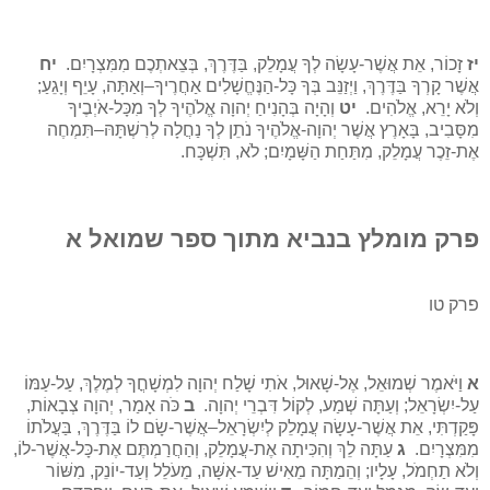
יז
זָכוֹר, אֵת אֲשֶׁר-עָשָׂה לְךָ עֲמָלֵק, בַּדֶּרֶךְ, בְּצֵאתְכֶם מִמִּצְרָיִם.
יח
אֲשֶׁר קָרְךָ בַּדֶּרֶךְ, וַיְזַנֵּב בְּךָ כָּל-הַנֶּחֱשָׁלִים אַחֲרֶיךָ–וְאַתָּה, עָיֵף וְיָגֵעַ;
וְלֹא יָרֵא, אֱלֹהִים.
יט
וְהָיָה בְּהָנִיחַ יְהוָה אֱלֹהֶיךָ לְךָ מִכָּל-אֹיְבֶיךָ
מִסָּבִיב, בָּאָרֶץ אֲשֶׁר יְהוָה-אֱלֹהֶיךָ נֹתֵן לְךָ נַחֲלָה לְרִשְׁתָּהּ–תִּמְחֶה
אֶת-זֵכֶר עֲמָלֵק, מִתַּחַת הַשָּׁמָיִם; לֹא, תִּשְׁכָּח.
פרק מומלץ בנביא מתוך ספר שמואל א
פרק טו
א
וַיֹּאמֶר שְׁמוּאֵל, אֶל-שָׁאוּל, אֹתִי שָׁלַח יְהוָה לִמְשָׁחֳךָ לְמֶלֶךְ, עַל-עַמּוֹ
עַל-יִשְׂרָאֵל; וְעַתָּה שְׁמַע, לְקוֹל דִּבְרֵי יְהוָה.
ב
כֹּה אָמַר, יְהוָה צְבָאוֹת,
פָּקַדְתִּי, אֵת אֲשֶׁר-עָשָׂה עֲמָלֵק לְיִשְׂרָאֵל–אֲשֶׁר-שָׂם לוֹ בַּדֶּרֶךְ, בַּעֲלֹתוֹ
מִמִּצְרָיִם.
ג
עַתָּה לֵךְ וְהִכִּיתָה אֶת-עֲמָלֵק, וְהַחֲרַמְתֶּם אֶת-כָּל-אֲשֶׁר-לוֹ,
וְלֹא תַחְמֹל, עָלָיו; וְהֵמַתָּה מֵאִישׁ עַד-אִשָּׁה, מֵעֹלֵל וְעַד-יוֹנֵק, מִשּׁוֹר