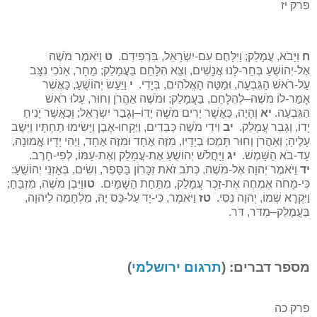
פרק יז
ח
וַיָּבֹא, עֲמָלֵק; וַיִּלָּחֶם עִם-יִשְׂרָאֵל, בִּרְפִידִם.
ט
וַיֹּאמֶר מֹשֶׁה
אֶל-יְהוֹשֻׁעַ בְּחַר-לָנוּ אֲנָשִׁים, וְצֵא הִלָּחֵם בַּעֲמָלֵק; מָחָר, אָנֹכִי נִצָּב
עַל-רֹאשׁ הַגִּבְעָה, וּמַטֵּה הָאֱלֹהִים, בְּיָדִי.
י
וַיַּעַשׂ יְהוֹשֻׁעַ, כַּאֲשֶׁר
אָמַר-לוֹ מֹשֶׁה–לְהִלָּחֵם, בַּעֲמָלֵק; וּמֹשֶׁה אַהֲרֹן וְחוּר, עָלוּ רֹאשׁ
הַגִּבְעָה.
יא
וְהָיָה, כַּאֲשֶׁר יָרִים מֹשֶׁה יָדוֹ–וְגָבַר יִשְׂרָאֵל; וְכַאֲשֶׁר יָנִיחַ
יָדוֹ, וְגָבַר עֲמָלֵק.
יב
וִידֵי מֹשֶׁה כְּבֵדִים, וַיִּקְחוּ-אֶבֶן וַיָּשִׂימוּ תַחְתָּיו וַיֵּשֶׁב
עָלֶיהָ; וְאַהֲרֹן וְחוּר תָּמְכוּ בְיָדָיו, מִזֶּה אֶחָד וּמִזֶּה אֶחָד, וַיְהִי יָדָיו אֱמוּנָה,
עַד-בֹּא הַשָּׁמֶשׁ.
יג
וַיַּחֲלֹשׁ יְהוֹשֻׁעַ אֶת-עֲמָלֵק וְאֶת-עַמּוֹ, לְפִי-חָרֶב.
יד
וַיֹּאמֶר יְהוָה אֶל-מֹשֶׁה, כְּתֹב זֹאת זִכָּרוֹן בַּסֵּפֶר, וְשִׂים, בְּאָזְנֵי יְהוֹשֻׁעַ:
כִּי-מָחֹה אֶמְחֶה אֶת-זֵכֶר עֲמָלֵק, מִתַּחַת הַשָּׁמָיִם.
טו
וַיִּבֶן מֹשֶׁה, מִזְבֵּחַ;
וַיִּקְרָא שְׁמוֹ, יְהוָה נִסִּי.
טז
וַיֹּאמֶר, כִּי-יָד עַל-כֵּס יָהּ, מִלְחָמָה לַיהוָה,
בַּעֲמָלֵק–מִדֹּר, דֹּר.
מספר דברים: (
תרגום ירושלמי
)
פרק כה