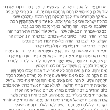
יט
הֲבֵן יַקִּיר לִי אֶפְרַיִם אִם יֶלֶד שַׁעֲשֻׁעִים כִּי-מִדֵּי דַבְּרִי בּוֹ זָכֹר אֶזְכְּרֶנּוּ
עוֹד עַל-כֵּן הָמוּ מֵעַי לוֹ רַחֵם אֲרַחֲמֶנּוּ נְאֻם-יְהוָה.
כ
הַצִּיבִי לָךְ צִיֻּנִים
שִׂמִי לָךְ תַּמְרוּרִים שִׁתִי לִבֵּךְ לַמְסִלָּה דֶּרֶךְ הלכתי (הָלָכְתְּ) שׁוּבִי
בְּתוּלַת יִשְׂרָאֵל שֻׁבִי אֶל-עָרַיִךְ אֵלֶּה.
כא
עַד-מָתַי תִּתְחַמָּקִין הַבַּת
הַשּׁוֹבֵבָה כִּי-בָרָא יְהוָה חֲדָשָׁה בָּאָרֶץ נְקֵבָה תְּסוֹבֵב גָּבֶר.
כב
כֹּה-אָמַר יְהוָה צְבָאוֹת אֱלֹהֵי יִשְׂרָאֵל עוֹד יֹאמְרוּ אֶת-הַדָּבָר הַזֶּה
בְּאֶרֶץ יְהוּדָה וּבְעָרָיו בְּשׁוּבִי אֶת-שְׁבוּתָם יְבָרֶכְךָ יְהוָה נְוֵה-צֶדֶק הַר
הַקֹּדֶשׁ.
כג
וְיָשְׁבוּ בָהּ יְהוּדָה וְכָל-עָרָיו יַחְדָּו אִכָּרִים וְנָסְעוּ
בַּעֵדֶר.
כד
כִּי הִרְוֵיתִי נֶפֶשׁ עֲיֵפָה וְכָל-נֶפֶשׁ דָּאֲבָה
מִלֵּאתִי.
כה
עַל-זֹאת הֱקִיצֹתִי וָאֶרְאֶה וּשְׁנָתִי עָרְבָה לִּי.
כו
הִנֵּה יָמִים
בָּאִים נְאֻם-יְהוָה וְזָרַעְתִּי אֶת-בֵּית יִשְׂרָאֵל וְאֶת-בֵּית יְהוּדָה זֶרַע אָדָם
וְזֶרַע בְּהֵמָה.
כז
וְהָיָה כַּאֲשֶׁר שָׁקַדְתִּי עֲלֵיהֶם לִנְתוֹשׁ וְלִנְתוֹץ וְלַהֲרֹס
וּלְהַאֲבִיד וּלְהָרֵעַ כֵּן אֶשְׁקֹד עֲלֵיהֶם לִבְנוֹת וְלִנְטֹעַ
נְאֻם-יְהוָה.
כח
בַּיָּמִים הָהֵם לֹא-יֹאמְרוּ עוֹד אָבוֹת אָכְלוּ בֹסֶר וְשִׁנֵּי
בָנִים תִּקְהֶינָה.
כט
כִּי אִם-אִישׁ בַּעֲו‍ֹנוֹ יָמוּת כָּל-הָאָדָם הָאֹכֵל הַבֹּסֶר
תִּקְהֶינָה שִׁנָּיו.
ל
הִנֵּה יָמִים בָּאִים נְאֻם-יְהוָה וְכָרַתִּי אֶת-בֵּית יִשְׂרָאֵל
וְאֶת-בֵּית יְהוּדָה בְּרִית חֲדָשָׁה.
לא
לֹא כַבְּרִית אֲשֶׁר כָּרַתִּי אֶת-אֲבוֹתָם
בְּיוֹם הֶחֱזִיקִי בְיָדָם לְהוֹצִיאָם מֵאֶרֶץ מִצְרָיִם אֲשֶׁר-הֵמָּה הֵפֵרוּ
אֶת-בְּרִיתִי וְאָנֹכִי בָּעַלְתִּי בָם נְאֻם-יְהוָה.
לב
כִּי זֹאת הַבְּרִית אֲשֶׁר
אֶכְרֹת אֶת-בֵּית יִשְׂרָאֵל אַחֲרֵי הַיָּמִים הָהֵם נְאֻם-יְהוָה נָתַתִּי אֶת-תּוֹרָתִי
בְּקִרְבָּם וְעַל-לִבָּם אֶכְתְּבֶנָּה וְהָיִיתִי לָהֶם לֵאלֹהִים וְהֵמָּה יִהְיוּ-לִי
לְעָם.
לג
וְלֹא יְלַמְּדוּ עוֹד אִישׁ אֶת-רֵעֵהוּ וְאִישׁ אֶת-אָחִיו לֵאמֹר דְּעוּ