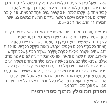
שֶׁקֶל בְּשֶׁקֶל הַקֹּדֶשׁ שְׁנֵיהֶם מְלֵאִים סֹלֶת בְּלוּלָה בַשֶּׁמֶן לְמִנְחָה.
פ
כַּף
אַחַת עֲשָׂרָה זָהָב מְלֵאָה קְטֹרֶת.
פא
פַּר אֶחָד בֶּן-בָּקָר אַיִל אֶחָד
כֶּבֶשׂ-אֶחָד בֶּן-שְׁנָתוֹ לְעֹלָה.
פב
שְׂעִיר-עִזִּים אֶחָד לְחַטָּאת.
פג
וּלְזֶבַח
הַשְּׁלָמִים בָּקָר שְׁנַיִם אֵילִם חֲמִשָּׁה עַתֻּדִים חֲמִשָּׁה כְּבָשִׂים בְּנֵי-שָׁנָה
חֲמִשָּׁה זֶה קָרְבַּן אֲחִירַע בֶּן-עֵינָן.
פד
זֹאת חֲנֻכַּת הַמִּזְבֵּחַ בְּיוֹם הִמָּשַׁח אֹתוֹ מֵאֵת נְשִׂיאֵי יִשְׂרָאֵל קַעֲרֹת
כֶּסֶף שְׁתֵּים עֶשְׂרֵה מִזְרְקֵי-כֶסֶף שְׁנֵים עָשָׂר כַּפּוֹת זָהָב שְׁתֵּים
עֶשְׂרֵה.
פה
שְׁלֹשִׁים וּמֵאָה הַקְּעָרָה הָאַחַת כֶּסֶף וְשִׁבְעִים הַמִּזְרָק
הָאֶחָד כֹּל כֶּסֶף הַכֵּלִים אַלְפַּיִם וְאַרְבַּע-מֵאוֹת בְּשֶׁקֶל הַקֹּדֶשׁ.
פו
כַּפּוֹת
זָהָב שְׁתֵּים-עֶשְׂרֵה מְלֵאֹת קְטֹרֶת עֲשָׂרָה עֲשָׂרָה הַכַּף בְּשֶׁקֶל הַקֹּדֶשׁ
כָּל-זְהַב הַכַּפּוֹת עֶשְׂרִים וּמֵאָה.
פז
כָּל-הַבָּקָר לָעֹלָה שְׁנֵים עָשָׂר פָּרִים
אֵילִם שְׁנֵים-עָשָׂר כְּבָשִׂים בְּנֵי-שָׁנָה שְׁנֵים עָשָׂר וּמִנְחָתָם וּשְׂעִירֵי עִזִּים
שְׁנֵים עָשָׂר לְחַטָּאת.
פח
וְכֹל בְּקַר זֶבַח הַשְּׁלָמִים עֶשְׂרִים וְאַרְבָּעָה
פָּרִים אֵילִם שִׁשִּׁים עַתֻּדִים שִׁשִּׁים כְּבָשִׂים בְּנֵי-שָׁנָה שִׁשִּׁים זֹאת חֲנֻכַּת
הַמִּזְבֵּחַ אַחֲרֵי הִמָּשַׁח אֹתוֹ.
פט
וּבְבֹא מֹשֶׁה אֶל-אֹהֶל מוֹעֵד לְדַבֵּר
אִתּוֹ וַיִּשְׁמַע אֶת-הַקּוֹל מִדַּבֵּר אֵלָיו מֵעַל הַכַּפֹּרֶת אֲשֶׁר עַל-אֲרֹן הָעֵדֻת
מִבֵּין שְׁנֵי הַכְּרֻבִים וַיְדַבֵּר אֵלָיו.
הפרק המומלץ מתוך ספר ירמיה
פרק לא