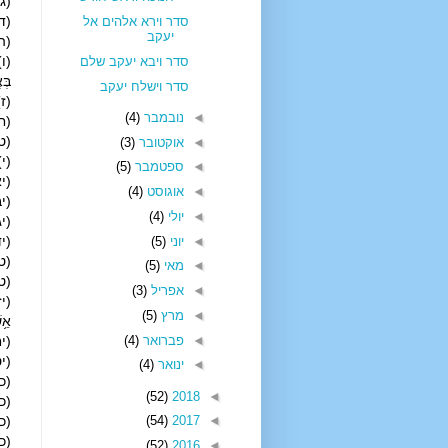
(ג)
(ד)
סדר וירא אלהים אל
יעקב
(ה)
(ו) 
סדר ויבא יעקב שלם
בְּא
סדר וישלח יעקב
(ז)
◄
נובמבר
(4)
(ח) 
(ט)
◄
אוקטובר
(3)
(י)
◄
ספטמבר
(5)
(יא)
◄
אוגוסט
(4)
(יב
◄
יולי
(4)
(יג)
(יד
◄
יוני
(5)
(טו)
◄
מאי
(5)
(טז
◄
אפריל
(3)
(יז)
◄
מרץ
(5)
אֵ֥ש
◄
פברואר
(4)
(יח
(יט
◄
ינואר
(4)
(כ) 
(52)
2018
◄
(כא)
(כב)
(54)
2017
◄
(כג)
(52)
2016
◄