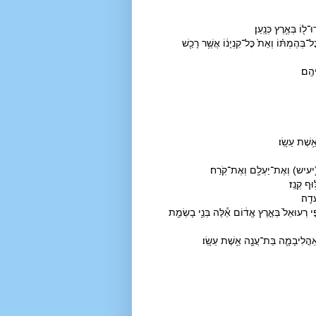
וֹ בְּאֶ֥רֶץ כְּנָֽעַן׃
־בְּהֶמְתּ֗וֹ וְאֵת֙ כׇּל־קִנְיָנ֔וֹ אֲשֶׁ֥ר רָכַ֖שׁ
הֶֽם׃
֥שֶׁת עֵשָֽׂו׃
ׁ] (יעיש) וְאֶת־יַעְלָ֖ם וְאֶת־קֹֽרַח׃
ּף קְנַֽז׃
דָֽה׃
פֵ֤י רְעוּאֵל֙ בְּאֶ֣רֶץ אֱד֔וֹם אֵ֕לֶּה בְּנֵ֥י בָשְׂמַ֖ת
אׇֽהֳלִיבָמָ֛ה בַּת־עֲנָ֖ה אֵ֥שֶׁת עֵשָֽׂו׃