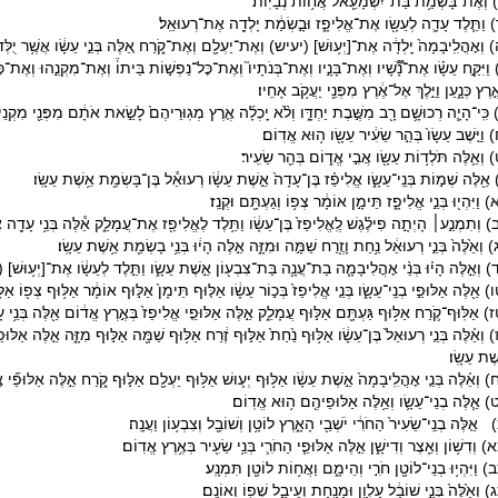
 וְאֶת־בָּשְׂמַ֥ת בַּת־יִשְׁמָעֵ֖אל אֲח֥וֹת נְבָיֽוֹת׃
 וַתֵּ֧לֶד עָדָ֛ה לְעֵשָׂ֖ו אֶת־אֱלִיפָ֑ז וּבָ֣שְׂמַ֔ת יָלְדָ֖ה אֶת־רְעוּאֵֽל׃
 וְאׇהֳלִֽיבָמָה֙ יָֽלְדָ֔ה אֶת־[יְע֥וּשׁ] (יעיש) וְאֶת־יַעְלָ֖ם וְאֶת־קֹ֑רַח אֵ֚לֶּה בְּנֵ֣י עֵשָׂ֔ו אֲשֶׁ֥ר יֻלְּדוּ־ל֖
וַיִּקַּ֣ח עֵשָׂ֡ו אֶת־נָ֠שָׁ֠יו וְאֶת־בָּנָ֣יו וְאֶת־בְּנֹתָיו֮ וְאֶת־כׇּל־נַפְשׁ֣וֹת בֵּיתוֹ֒ וְאֶת־מִקְנֵ֣הוּ וְאֶת־כׇּל
ֶ֣רֶץ כְּנָ֑עַן וַיֵּ֣לֶךְ אֶל־אֶ֔רֶץ מִפְּנֵ֖י יַעֲקֹ֥ב אָחִֽיו׃
 כִּֽי־הָיָ֧ה רְכוּשָׁ֛ם רָ֖ב מִשֶּׁ֣בֶת יַחְדָּ֑ו וְלֹ֨א יָֽכְלָ֜ה אֶ֤רֶץ מְגֽוּרֵיהֶם֙ לָשֵׂ֣את אֹתָ֔ם מִפְּנֵ֖י מִקְנֵי
וַיֵּ֤שֶׁב עֵשָׂו֙ בְּהַ֣ר שֵׂעִ֔יר עֵשָׂ֖ו ה֥וּא אֱדֽוֹם׃
 וְאֵ֛לֶּה תֹּלְד֥וֹת עֵשָׂ֖ו אֲבִ֣י אֱד֑וֹם בְּהַ֖ר שֵׂעִֽיר׃
 אֵ֖לֶּה שְׁמ֣וֹת בְּנֵֽי־עֵשָׂ֑ו אֱלִיפַ֗ז בֶּן־עָדָה֙ אֵ֣שֶׁת עֵשָׂ֔ו רְעוּאֵ֕ל בֶּן־בָּשְׂמַ֖ת אֵ֥שֶׁת עֵשָֽׂו׃
 וַיִּהְי֖וּ בְּנֵ֣י אֱלִיפָ֑ז תֵּימָ֣ן אוֹמָ֔ר צְפ֥וֹ וְגַעְתָּ֖ם וּקְנַֽז׃
) וְתִמְנַ֣ע׀ הָיְתָ֣ה פִילֶ֗גֶשׁ לֶֽאֱלִיפַז֙ בֶּן־עֵשָׂ֔ו וַתֵּ֥לֶד לֶאֱלִיפַ֖ז אֶת־עֲמָלֵ֑ק אֵ֕לֶּה בְּנֵ֥י עָדָ֖ה אֵ
 וְאֵ֙לֶּה֙ בְּנֵ֣י רְעוּאֵ֔ל נַ֥חַת וָזֶ֖רַח שַׁמָּ֣ה וּמִזָּ֑ה אֵ֣לֶּה הָי֔וּ בְּנֵ֥י בָשְׂמַ֖ת אֵ֥שֶׁת עֵשָֽׂו׃
) וְאֵ֣לֶּה הָי֗וּ בְּנֵ֨י אׇהֳלִיבָמָ֧ה בַת־עֲנָ֛ה בַּת־צִבְע֖וֹן אֵ֣שֶׁת עֵשָׂ֑ו וַתֵּ֣לֶד לְעֵשָׂ֔ו אֶת־[יְע֥וּש
 אֵ֖לֶּה אַלּוּפֵ֣י בְנֵֽי־עֵשָׂ֑ו בְּנֵ֤י אֱלִיפַז֙ בְּכ֣וֹר עֵשָׂ֔ו אַלּ֤וּף תֵּימָן֙ אַלּ֣וּף אוֹמָ֔ר אַלּ֥וּף צְפ֖וֹ אַלּ֥ו
) אַלּֽוּף־קֹ֛רַח אַלּ֥וּף גַּעְתָּ֖ם אַלּ֣וּף עֲמָלֵ֑ק אֵ֣לֶּה אַלּוּפֵ֤י אֱלִיפַז֙ בְּאֶ֣רֶץ אֱד֔וֹם אֵ֖לֶּה בְּנֵ֥י עָ
 וְאֵ֗לֶּה בְּנֵ֤י רְעוּאֵל֙ בֶּן־עֵשָׂ֔ו אַלּ֥וּף נַ֙חַת֙ אַלּ֣וּף זֶ֔רַח אַלּ֥וּף שַׁמָּ֖ה אַלּ֣וּף מִזָּ֑ה אֵ֣לֶּה אַלּוּ
ֶׁת עֵשָֽׂו׃
) וְאֵ֗לֶּה בְּנֵ֤י אׇהֳלִֽיבָמָה֙ אֵ֣שֶׁת עֵשָׂ֔ו אַלּ֥וּף יְע֛וּשׁ אַלּ֥וּף יַעְלָ֖ם אַלּ֣וּף קֹ֑רַח אֵ֣לֶּה אַלּוּפֵ֞י 
) אֵ֧לֶּה בְנֵי־עֵשָׂ֛ו וְאֵ֥לֶּה אַלּוּפֵיהֶ֖ם ה֥וּא אֱדֽוֹם׃
אֵ֤לֶּה בְנֵֽי־שֵׂעִיר֙ הַחֹרִ֔י יֹשְׁבֵ֖י הָאָ֑רֶץ לוֹטָ֥ן וְשׁוֹבָ֖ל וְצִבְע֥וֹן וַעֲנָֽה׃
 וְדִשׁ֥וֹן וְאֵ֖צֶר וְדִישָׁ֑ן אֵ֣לֶּה אַלּוּפֵ֧י הַחֹרִ֛י בְּנֵ֥י שֵׂעִ֖יר בְּאֶ֥רֶץ אֱדֽוֹם׃
 וַיִּהְי֥וּ בְנֵי־לוֹטָ֖ן חֹרִ֣י וְהֵימָ֑ם וַאֲח֥וֹת לוֹטָ֖ן תִּמְנָֽע׃
 וְאֵ֙לֶּה֙ בְּנֵ֣י שׁוֹבָ֔ל עַלְוָ֥ן וּמָנַ֖חַת וְעֵיבָ֑ל שְׁפ֖וֹ וְאוֹנָֽם׃