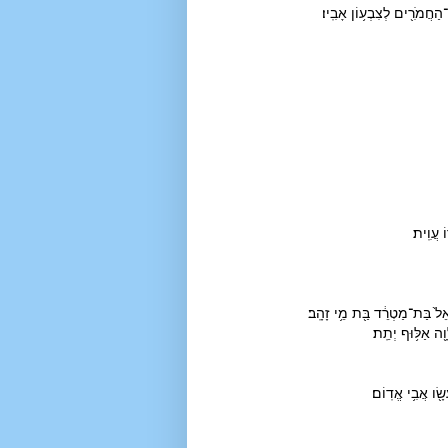
־הַחֲמֹרִ֖ים לְצִבְע֥וֹן אָבִֽיו׃
 עֲוִֽית׃
בְאֵל֙ בַּת־מַטְרֵ֔ד בַּ֖ת מֵ֥י זָהָֽב׃
֖ה אַלּ֥וּף יְתֵֽת׃
ׂ֖ו אֲבִ֥י אֱדֽוֹם׃