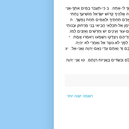
ְךָ לִי-אָתָּה. ב כִּי-תַעֲבֹר בַּמַּיִם אִתְּךָ-אָנִי
ה אֱלֹהֶיךָ קְדוֹשׁ יִשְׂרָאֵל מוֹשִׁיעֶךָ נָתַתִּי
ֵן אָדָם תַּחְתֶּיךָ וּלְאֻמִּים תַּחַת נַפְשֶׁךָ. ה
ימָן אַל-תִּכְלָאִי הָבִיאִי בָנַי מֵרָחוֹק וּבְנוֹתַי
וֵּר וְעֵינַיִם יֵשׁ וְחֵרְשִׁים וְאָזְנַיִם לָמוֹ.
ֵדֵיהֶם וְיִצְדָּקוּ וְיִשְׁמְעוּ וְיֹאמְרוּ אֱמֶת. י
א לְפָנַי לֹא-נוֹצַר אֵל וְאַחֲרַי לֹא יִהְיֶה.
 בָּכֶם זָר וְאַתֶּם עֵדַי נְאֻם-יְהוָה וַאֲנִי-אֵל. יג
ם וְכַשְׂדִּים בָּאֳנִיּוֹת רִנָּתָם. טו אֲנִי יְהוָה
רשומה ישנה יותר