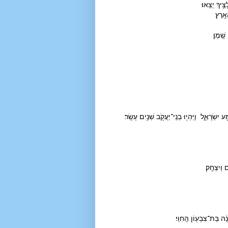
ֶ֥יךָ יֵצֵֽאוּ׃
ָֽרֶץ׃
שָֽׁמֶן׃
ע יִשְׂרָאֵֽ֑ל וַיִּֽהְי֥וּ בְנֵֽי־יַעֲקֹ֖ב שְׁנֵ֥ים עָשָֽׂר׃
וְיִצְחָֽק׃
 בַּת־צִבְע֖וֹן הַֽחִוִּֽי׃