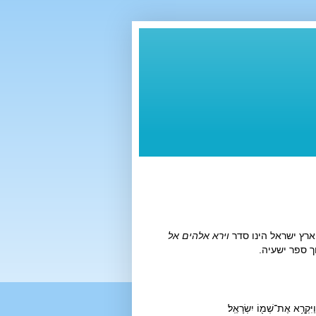
וירא אלהים אל
 ספר ישעיה.
יִּקְרָ֥א אֶת־שְׁמ֖וֹ יִשְׂרָאֵֽל׃