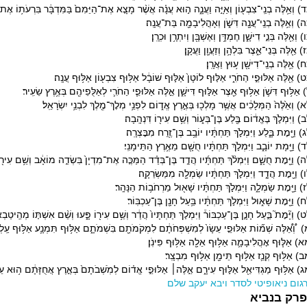
) וְאֵ֥לֶּה בְנֵֽי־צִבְע֖וֹן וְאַיָּ֣ה וַעֲנָ֑ה ה֣וּא עֲנָ֗ה אֲשֶׁ֨ר מָצָ֤א אֶת־הַיֵּמִם֙ בַּמִּדְבָּ֔ר בִּרְעֹת֥וֹ אֶת
) וְאֵ֥לֶּה בְנֵֽי־עֲנָ֖ה דִּשֹׁ֑ן וְאָהֳלִיבָמָ֖ה בַּת־עֲנָֽה׃
 וְאֵ֖לֶּה בְּנֵ֣י דִישָׁ֑ן חֶמְדָּ֥ן וְאֶשְׁבָּ֖ן וְיִתְרָ֥ן וּכְרָֽן׃
 אֵ֖לֶּה בְּנֵי־אֵ֑צֶר בִּלְהָ֥ן וְזַעֲוָ֖ן וַעֲקָֽן׃
 אֵ֥לֶּה בְנֵֽי־דִישָׁ֖ן ע֥וּץ וַאֲרָֽן׃
) אֵ֖לֶּה אַלּוּפֵ֣י הַחֹרִ֑י אַלּ֤וּף לוֹטָן֙ אַלּ֣וּף שׁוֹבָ֔ל אַלּ֥וּף צִבְע֖וֹן אַלּ֥וּף עֲנָֽה׃
אַלּ֥וּף דִּשֹׁ֛ן אַלּ֥וּף אֵ֖צֶר אַלּ֣וּף דִּישָׁ֑ן אֵ֣לֶּה אַלּוּפֵ֧י הַחֹרִ֛י לְאַלֻּפֵיהֶ֖ם בְּאֶ֥רֶץ שֵׂעִֽיר׃
 וְאֵ֙לֶּה֙ הַמְּלָכִ֔ים אֲשֶׁ֥ר מָלְכ֖וּ בְּאֶ֣רֶץ אֱד֑וֹם לִפְנֵ֥י מְלׇךְ־מֶ֖לֶךְ לִבְנֵ֥י יִשְׂרָאֵֽל׃
 וַיִּמְלֹ֣ךְ בֶּאֱד֔וֹם בֶּ֖לַע בֶּן־בְּע֑וֹר וְשֵׁ֥ם עִיר֖וֹ דִּנְהָֽבָה׃
 וַיָּ֖מׇת בָּ֑לַע וַיִּמְלֹ֣ךְ תַּחְתָּ֔יו יוֹבָ֥ב בֶּן־זֶ֖רַח מִבׇּצְרָֽה׃
 וַיָּ֖מָת יוֹבָ֑ב וַיִּמְלֹ֣ךְ תַּחְתָּ֔יו חֻשָׁ֖ם מֵאֶ֥רֶץ הַתֵּימָנִֽי׃
 וַיָּ֖מׇת חֻשָׁ֑ם וַיִּמְלֹ֨ךְ תַּחְתָּ֜יו הֲדַ֣ד בֶּן־בְּדַ֗ד הַמַּכֶּ֤ה אֶת־מִדְיָן֙ בִּשְׂדֵ֣ה מוֹאָ֔ב וְשֵׁ֥ם עִיר֖וֹ
 וַיָּ֖מׇת הֲדָ֑ד וַיִּמְלֹ֣ךְ תַּחְתָּ֔יו שַׂמְלָ֖ה מִמַּשְׂרֵקָֽה׃
 וַיָּ֖מׇת שַׂמְלָ֑ה וַיִּמְלֹ֣ךְ תַּחְתָּ֔יו שָׁא֖וּל מֵרְחֹב֥וֹת הַנָּהָֽר׃
 וַיָּ֖מׇת שָׁא֑וּל וַיִּמְלֹ֣ךְ תַּחְתָּ֔יו בַּ֥עַל חָנָ֖ן בֶּן־עַכְבּֽוֹר׃
 וַיָּ֘מׇת֮ בַּ֣עַל חָנָ֣ן בֶּן־עַכְבּוֹר֒ וַיִּמְלֹ֤ךְ תַּחְתָּיו֙ הֲדַ֔ר וְשֵׁ֥ם עִיר֖וֹ פָּ֑עוּ וְשֵׁ֨ם אִשְׁתּ֤וֹ מְהֵֽיטַ
 וְ֠אֵ֠לֶּה שְׁמ֞וֹת אַלּוּפֵ֤י עֵשָׂו֙ לְמִשְׁפְּחֹתָ֔ם לִמְקֹמֹתָ֖ם בִּשְׁמֹתָ֑ם אַלּ֥וּף תִּמְנָ֛ע אַלּ֥וּף עַֽלְוָ
) אַלּ֧וּף אׇהֳלִיבָמָ֛ה אַלּ֥וּף אֵלָ֖ה אַלּ֥וּף פִּינֹֽן׃
) אַלּ֥וּף קְנַ֛ז אַלּ֥וּף תֵּימָ֖ן אַלּ֥וּף מִבְצָֽר׃
) אַלּ֥וּף מַגְדִּיאֵ֖ל אַלּ֣וּף עִירָ֑ם אֵ֣לֶּה׀ אַלּוּפֵ֣י אֱד֗וֹם לְמֹֽשְׁבֹתָם֙ בְּאֶ֣רֶץ אֲחֻזָּתָ֔ם ה֥וּא עֵשָ
גום ניאופיטי לסדר ויבא יעקב שלם
רק בנביא