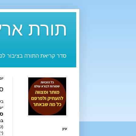
תורת ארץ
סדר קריאת התורה בציבור לפי
יום רא
סד
בע"ה ביו
יע
סד
בר
(ט) 
עיון
(י) 