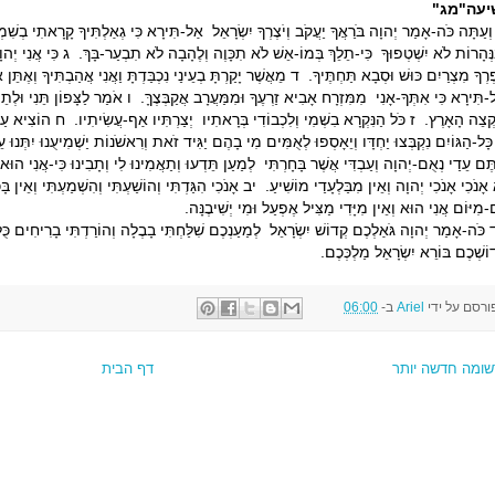
יעה"מג"
ְעַתָּה כֹּה-אָמַר יְהוָה בֹּרַאֲךָ יַעֲקֹב וְיֹצֶרְךָ יִשְׂרָאֵל אַל-תִּירָא כִּי גְאַלְתִּיךָ קָרָאתִי בְשִׁמ
ַנְּהָרוֹת לֹא יִשְׁטְפוּךָ כִּי-תֵלֵךְ בְּמוֹ-אֵשׁ לֹא תִכָּוֶה וְלֶהָבָה לֹא תִבְעַר-בָּךְ. ג כִּי אֲנִי יְהוָ
ְרְךָ מִצְרַיִם כּוּשׁ וּסְבָא תַּחְתֶּיךָ. ד מֵאֲשֶׁר יָקַרְתָּ בְעֵינַי נִכְבַּדְתָּ וַאֲנִי אֲהַבְתִּיךָ וְאֶתּ
-תִּירָא כִּי אִתְּךָ-אָנִי מִמִּזְרָח אָבִיא זַרְעֶךָ וּמִמַּעֲרָב אֲקַבְּצֶךָּ. ו אֹמַר לַצָּפוֹן תֵּנִי וּלְתֵ
ְצֵה הָאָרֶץ. ז כֹּל הַנִּקְרָא בִשְׁמִי וְלִכְבוֹדִי בְּרָאתִיו יְצַרְתִּיו אַף-עֲשִׂיתִיו. ח הוֹצִיא עַם-עִ
ָּל-הַגּוֹיִם נִקְבְּצוּ יַחְדָּו וְיֵאָסְפוּ לְאֻמִּים מִי בָהֶם יַגִּיד זֹאת וְרִאשֹׁנוֹת יַשְׁמִיעֻנוּ יִתְּנוּ ע
ֶּם עֵדַי נְאֻם-יְהוָה וְעַבְדִּי אֲשֶׁר בָּחָרְתִּי לְמַעַן תֵּדְעוּ וְתַאֲמִינוּ לִי וְתָבִינוּ כִּי-אֲנִי הוּ
אָנֹכִי אָנֹכִי יְהוָה וְאֵין מִבַּלְעָדַי מוֹשִׁיעַ. יב אָנֹכִי הִגַּדְתִּי וְהוֹשַׁעְתִּי וְהִשְׁמַעְתִּי וְאֵין
ם-מִיּוֹם אֲנִי הוּא וְאֵין מִיָּדִי מַצִּיל אֶפְעַל וּמִי יְשִׁיבֶנָּה.
כֹּה-אָמַר יְהוָה גֹּאַלְכֶם קְדוֹשׁ יִשְׂרָאֵל לְמַעַנְכֶם שִׁלַּחְתִּי בָבֶלָה וְהוֹרַדְתִּי בָרִיחִים כֻּלָּ
וֹשְׁכֶם בּוֹרֵא יִשְׂרָאֵל מַלְכְּכֶם.
ורסם על ידי
Ariel
ב-
06:00
שומה חדשה יותר
דף הבית