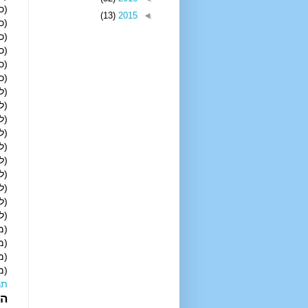
(כד
(13)
2015
◄
(כה
(כו)
(כז)
(כח)
(כט
(ל) 
(לא)
(לב)
(לג)
(לד)
(לה)
(לו)
(לז)
(לח)
(לט)
(מ)
(מא
(מב
(מג
תר
הפ