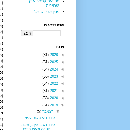
מה זאת קריאה ארץ
(יא)
ישראלית
(יב
מניין ארץ ישראלי
(יג)
(יד)
חפש בבלוג זה
(טו
(טז)
(יז)
(יח)
ארכיון
(יט
(כ)
(31)
2026
◄
(כא)
(51)
2025
◄
(כב)
(54)
2024
◄
(כג)
(55)
2023
◄
(כד)
(54)
2022
◄
(כה)
(כו)
(51)
2021
◄
(כז
(53)
2020
◄
(כח)
(51)
2019
▼
(כט)
▼
דצמבר
(5)
בר
סדר ויהי בעת ההיא
(א)
(ב)
סדר וישב יעקב, שבת
חנוכה וראש חודש