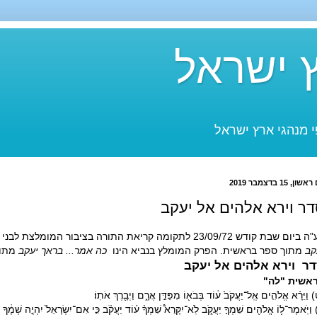
 ישראל
 מנהגי ארץ ישראל
שון, 15 בדצמבר 2019
ר וירא אלהים אל יעקב
ם שבת קודש 23/09/72 לתקומה קריאת התורה בציבור המומלצת לבני ארץ ישראל הינו סדר
קב
מתוך ספר בראשית. הפרק המומלץ בנביא הינו
כה אמר... בראך יעקב
מתוך
ר וירא אלהים אל יעקב
אשית "לה"
וַיֵּרָ֨א אֱלֹהִ֤ים אֶֽל־יַעֲקֹב֙ ע֔וֹד בְּבֹא֖וֹ מִפַּדַּ֣ן אֲרָ֑ם וַיְבָ֖רֶךְ אֹתֽוֹ׃
וַיֹּֽאמֶר־ל֥וֹ אֱלֹהִ֖ים שִׁמְךָ֣ יַעֲקֹ֑ב לֹֽא־יִקָּרֵא֩ שִׁמְךָ֨ ע֜וֹד יַעֲקֹ֗ב כִּ֤י אִם־יִשְׂרָאֵל֙ יִהְיֶ֣ה שְׁמֶ֔ךָ וַ