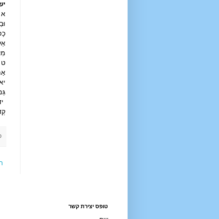
יש
א ו
וּב
כָפ
אַל
מִק
ט כ
אַת
יא 
גַּ
יד 
קְד
פ
ר
טופס יצירת קשר