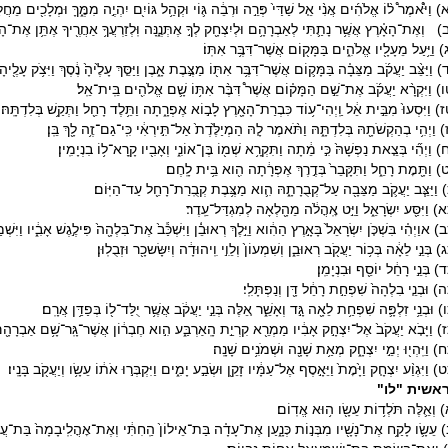
 וַיֹּ֩אמֶר֩ ל֨וֹ אֱלֹהִ֜ים אֲנִ֨י אֵ֤ל שַׁדַּי֙ פְּרֵ֣ה וּרְבֵ֔ה גּ֛וֹי וּקְהַ֥ל גּוֹיִ֖ם יִהְיֶ֣ה מִמֶּ֑ךָּ וּמְלָכִ֖ים מֵחֲלָצ
) וְאֶת־הָאָ֗רֶץ אֲשֶׁ֥ר נָתַ֛תִּי לְאַבְרָהָ֥ם וּלְיִצְחָ֖ק לְךָ֣ אֶתְּנֶ֑נָּה וּֽלְזַרְעֲךָ֥ אַחֲרֶ֖יךָ אֶתֵּ֥ן אֶת־הָא
 וַיַּ֥עַל מֵעָלָ֖יו אֱלֹהִ֑ים בַּמָּק֖וֹם אֲשֶׁר־דִּבֶּ֥ר אִתּֽוֹ׃
 וַיַּצֵּ֨ב יַעֲקֹ֜ב מַצֵּבָ֗ה בַּמָּק֛וֹם אֲשֶׁר־דִּבֶּ֥ר אִתּ֖וֹ מַצֶּ֣בֶת אָ֑בֶן וַיַּסֵּ֤ךְ עָלֶ֙יהָ֙ נֶ֔סֶךְ וַיִּצֹ֥ק עָלֶ֖יהָ 
) וַיִּקְרָ֨א יַעֲקֹ֜ב אֶת־שֵׁ֣ם הַמָּק֗וֹם אֲשֶׁר֩ דִּבֶּ֨ר אִתּ֥וֹ שָׁ֛ם אֱלֹהִ֖ים בֵּֽית־אֵֽל׃
 וַיִּסְעוּ֙ מִבֵּ֣ית אֵ֔ל וַֽיְהִי־ע֥וֹד כִּבְרַת־הָאָ֖רֶץ לָב֣וֹא אֶפְרָ֑תָה וַתֵּ֥לֶד רָחֵ֖ל וַתְּקַ֥שׁ בְּלִדְתָּֽהּ׃
 וַיְהִ֥י בְהַקְשֹׁתָ֖הּ בְּלִדְתָּ֑הּ וַתֹּ֨אמֶר לָ֤הּ הַמְיַלֶּ֙דֶת֙ אַל־תִּ֣ירְאִ֔י כִּֽי־גַם־זֶ֥ה לָ֖ךְ בֵּֽן׃
 וַיְהִ֞י בְּצֵ֤את נַפְשָׁהּ֙ כִּ֣י מֵ֔תָה וַתִּקְרָ֥א שְׁמ֖וֹ בֶּן־אוֹנִ֑י וְאָבִ֖יו קָֽרָא־ל֥וֹ בִנְיָמִֽין׃
) וַתָּ֖מׇת רָחֵ֑ל וַתִּקָּבֵר֙ בְּדֶ֣רֶךְ אֶפְרָ֔תָה הִ֖וא בֵּ֥ית לָֽחֶם׃
 וַיַּצֵּ֧ב יַעֲקֹ֛ב מַצֵּבָ֖ה עַל־קְבֻרָתָ֑הּ הִ֛וא מַצֶּ֥בֶת קְבֻֽרַת־רָחֵ֖ל עַד־הַיּֽוֹם׃
 וַיִּסַּ֖ע יִשְׂרָאֵ֑ל וַיֵּ֣ט אׇֽהֳלֹ֔ה מֵהָ֖לְאָה לְמִגְדַּל־עֵֽדֶר׃
 אוַיְהִ֗י בִּשְׁכֹּ֤ן יִשְׂרָאֵל֙ בָּאָ֣רֶץ הַהִ֔וא וַיֵּ֣לֶךְ רְאוּבֵ֗֔ן וַיִּשְׁכַּ֕ב֙ אֶת־בִּלְהָ֖ה֙ פִּילֶ֣גֶשׁ אָבִ֑֔יו וַיִּשְׁמַ֖
 בְּנֵ֣י לֵאָ֔ה בְּכ֥וֹר יַעֲקֹ֖ב רְאוּבֵ֑ן וְשִׁמְעוֹן֙ וְלֵוִ֣י וִֽיהוּדָ֔ה וְיִשָּׂשכָ֖ר וּזְבֻלֽוּן׃
 בְּנֵ֣י רָחֵ֔ל יוֹסֵ֖ף וּבִנְיָמִֽן׃
 וּבְנֵ֤י בִלְהָה֙ שִׁפְחַ֣ת רָחֵ֔ל דָּ֖ן וְנַפְתָּלִֽי׃
 וּבְנֵ֥י זִלְפָּ֛ה שִׁפְחַ֥ת לֵאָ֖ה גָּ֣ד וְאָשֵׁ֑ר אֵ֚לֶּה בְּנֵ֣י יַעֲקֹ֔ב אֲשֶׁ֥ר יֻלַּד־ל֖וֹ בְּפַדַּ֥ן אֲרָֽם׃
) וַיָּבֹ֤א יַעֲקֹב֙ אֶל־יִצְחָ֣ק אָבִ֔יו מַמְרֵ֖א קִרְיַ֣ת הָֽאַרְבַּ֑ע הִ֣וא חֶבְר֔וֹן אֲשֶׁר־גָּֽר־שָׁ֥ם אַבְרָהָ֖ם 
 וַיִּֽהְי֖וּ יְמֵ֣י יִצְחָ֑ק מְאַ֥ת שָׁנָ֖ה וּשְׁמֹנִ֥ים שָׁנָֽה׃
 וַיִּגְוַ֨ע יִצְחָ֤ק וַיָּ֙מׇת֙ וַיֵּאָ֣סֶף אֶל־עַמָּ֔יו זָקֵ֖ן וּשְׂבַ֣ע יָמִ֑ים וַיִּקְבְּר֣וּ אֹת֔וֹ עֵשָׂ֥ו וְיַעֲקֹ֖ב בָּנָֽיו׃
אשית "לו"
 וְאֵ֛לֶּה תֹּלְד֥וֹת עֵשָׂ֖ו ה֥וּא אֱדֽוֹם׃
 עֵשָׂ֛ו לָקַ֥ח אֶת־נָשָׁ֖יו מִבְּנ֣וֹת כְּנָ֑עַן אֶת־עָדָ֗ה בַּת־אֵילוֹן֙ הַֽחִתִּ֔י וְאֶת־אׇהֳלִֽיבָמָה֙ בַּת־עֲנָ֔ה