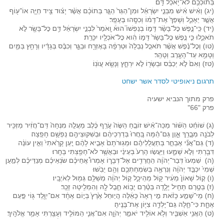
בְּתוֹכְכֶ֖ם לֹא־יֹ֥אכַל דָּֽם׃
(יג) וְאִ֨ישׁ אִ֜ישׁ מִבְּנֵ֣י יִשְׂרָאֵ֗ל וּמִן־הַגֵּר֙ הַגָּ֣ר בְּתוֹכָ֔ם אֲשֶׁ֨ר יָצ֜וּד צֵ֥יד חַיָּ֛ה אוֹ־ע֖וֹף
אֲשֶׁ֣ר יֵאָכֵ֑ל וְשָׁפַךְ֙ אֶת־דָּמ֔וֹ וְכִסָּ֖הוּ בֶּעָפָֽר׃
(יד) כִּֽי־נֶ֣פֶשׁ כׇּל־בָּשָׂ֗ר דָּמ֣וֹ בְנַפְשׁוֹ֮ הוּא֒ וָֽאֹמַר֙ לִבְנֵ֣י יִשְׂרָאֵ֔ל דַּ֥ם כׇּל־בָּשָׂ֖ר לֹ֣א
תֹאכֵ֑לוּ כִּ֣י נֶ֤פֶשׁ כׇּל־בָּשָׂר֙ דָּמ֣וֹ הִ֔וא כׇּל־אֹכְלָ֖יו יִכָּרֵֽת׃
(טו) וְכׇל־נֶ֗פֶשׁ אֲשֶׁ֨ר תֹּאכַ֤ל נְבֵלָה֙ וּטְרֵפָ֔ה בָּאֶזְרָ֖ח וּבַגֵּ֑ר וְכִבֶּ֨ס בְּגָדָ֜יו וְרָחַ֥ץ בַּמַּ֛יִם
וְטָמֵ֥א עַד־הָעֶ֖רֶב וְטָהֵֽר׃
(טז) וְאִם֙ לֹ֣א יְכַבֵּ֔ס וּבְשָׂר֖וֹ לֹ֣א יִרְחָ֑ץ וְנָשָׂ֖א עֲוֺנֽוֹ׃
תרגום ניאופיטי לסדר אשר ישחט
פרק מתוך הנביא ישעיה
פרק "66"
(ג) שׁוֹחֵ֨ט הַשּׁ֜וֹר מַכֵּה־אִ֗ישׁ זוֹבֵ֤חַ הַשֶּׂה֙ עֹ֣רֵֽף כֶּ֔לֶב מַעֲלֵ֤ה מִנְחָה֙ דַּם־חֲזִ֔יר מַזְכִּ֥יר
לְבֹנָ֖ה מְבָ֣רֵֽךְ אָ֑וֶן גַּם־הֵ֗מָּה בָּֽחֲרוּ֙ בְּדַרְכֵיהֶ֔ם וּבְשִׁקּוּצֵיהֶ֖ם נַפְשָׁ֥ם חָפֵֽצָה׃
(ד) גַּם־אֲנִ֞י אֶבְחַ֣ר בְּתַעֲלֻלֵיהֶ֗ם וּמְגֽוּרֹתָם֙ אָבִ֣יא לָהֶ֔ם יַ֤עַן קָרָ֙אתִי֙ וְאֵ֣ין עוֹנֶ֔ה
דִּבַּ֖רְתִּי וְלֹ֣א שָׁמֵ֑עוּ וַיַּעֲשׂ֤וּ הָרַע֙ בְּעֵינַ֔י וּבַאֲשֶׁ֥ר לֹא־חָפַ֖צְתִּי בָּחָֽרוּ׃
(ה) שִׁמְעוּ֙ דְּבַר־יְהֹוָ֔ה הַחֲרֵדִ֖ים אֶל־דְּבָר֑וֹ אָמְרוּ֩ אֲחֵיכֶ֨ם שֹׂנְאֵיכֶ֜ם מְנַדֵּיכֶ֗ם לְמַ֤עַן
שְׁמִי֙ יִכְבַּ֣ד יְהֹוָ֔ה וְנִרְאֶ֥ה בְשִׂמְחַתְכֶ֖ם וְהֵ֥ם יֵבֹֽשׁוּ׃
(ו) ק֤וֹל שָׁאוֹן֙ מֵעִ֔יר ק֖וֹל מֵהֵיכָ֑ל ק֣וֹל יְהֹוָ֔ה מְשַׁלֵּ֥ם גְּמ֖וּל לְאֹיְבָֽיו׃
(ז) בְּטֶ֥רֶם תָּחִ֖יל יָלָ֑דָה בְּטֶ֨רֶם יָב֥וֹא חֵ֛בֶל לָ֖הּ וְהִמְלִ֥יטָה זָכָֽר׃
(ח) מִֽי־שָׁמַ֣ע כָּזֹ֗את מִ֤י רָאָה֙ כָּאֵ֔לֶּה הֲי֤וּחַל אֶ֙רֶץ֙ בְּי֣וֹם אֶחָ֔ד אִם־יִוָּ֥לֵֽד גּ֖וֹי פַּ֣עַם
אֶחָ֑ת כִּי־חָ֛לָה גַּם־יָלְדָ֥ה צִיּ֖וֹן אֶת־בָּנֶֽיהָ׃
(ט) הַאֲנִ֥י אַשְׁבִּ֛יר וְלֹ֥א אוֹלִ֖יד יֹאמַ֣ר יְהֹוָ֑ה אִם־אֲנִ֧י הַמּוֹלִ֛יד וְעָצַ֖רְתִּי אָמַ֥ר אֱלֹהָֽיִךְ׃