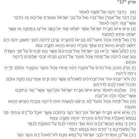
פרק "17"
(א) וַיְדַבֵּ֥ר יְהֹוָ֖ה אֶל־מֹשֶׁ֥ה לֵּאמֹֽר׃
(ב) דַּבֵּ֨ר אֶֽל־אַהֲרֹ֜ן וְאֶל־בָּנָ֗יו וְאֶל֙ כׇּל־בְּנֵ֣י יִשְׂרָאֵ֔ל וְאָמַרְתָּ֖ אֲלֵיהֶ֑ם זֶ֣ה הַדָּבָ֔ר
אֲשֶׁר־צִוָּ֥ה יְהֹוָ֖ה לֵאמֹֽר׃
(ג) אִ֥ישׁ אִישׁ֙ מִבֵּ֣ית יִשְׂרָאֵ֔ל אֲשֶׁ֨ר יִשְׁחַ֜ט שׁ֥וֹר אוֹ־כֶ֛שֶׂב אוֹ־עֵ֖ז בַּֽמַּחֲנֶ֑ה א֚וֹ אֲשֶׁ֣ר
יִשְׁחַ֔ט מִח֖וּץ לַֽמַּחֲנֶֽה׃
(ד) וְאֶל־פֶּ֜תַח אֹ֣הֶל מוֹעֵד֮ לֹ֣א הֱבִיאוֹ֒ לְהַקְרִ֤יב קׇרְבָּן֙ לַֽיהֹוָ֔ה לִפְנֵ֖י מִשְׁכַּ֣ן יְהֹוָ֑ה דָּ֣ם
יֵחָשֵׁ֞ב לָאִ֤ישׁ הַהוּא֙ דָּ֣ם שָׁפָ֔ךְ וְנִכְרַ֛ת הָאִ֥ישׁ הַה֖וּא מִקֶּ֥רֶב עַמּֽוֹ׃
(ה) לְמַ֩עַן֩ אֲשֶׁ֨ר יָבִ֜יאוּ בְּנֵ֣י יִשְׂרָאֵ֗ל אֶֽת־זִבְחֵיהֶם֮ אֲשֶׁ֣ר הֵ֣ם זֹבְחִים֮ עַל־פְּנֵ֣י הַשָּׂדֶה֒
וֶֽהֱבִיאֻ֣ם לַֽיהֹוָ֗ה אֶל־פֶּ֛תַח אֹ֥הֶל מוֹעֵ֖ד אֶל־הַכֹּהֵ֑ן וְזָ֨בְח֜וּ זִבְחֵ֧י שְׁלָמִ֛ים לַֽיהֹוָ֖ה
אוֹתָֽם׃
(ו) וְזָרַ֨ק הַכֹּהֵ֤ן אֶת־הַדָּם֙ עַל־מִזְבַּ֣ח יְהֹוָ֔ה פֶּ֖תַח אֹ֣הֶל מוֹעֵ֑ד וְהִקְטִ֣יר הַחֵ֔לֶב לְרֵ֥יחַ
נִיחֹ֖חַ לַיהֹוָֽה׃
(ז) וְלֹא־יִזְבְּח֥וּ עוֹד֙ אֶת־זִבְחֵיהֶ֔ם לַשְּׂעִירִ֕ם אֲשֶׁ֛ר הֵ֥ם זֹנִ֖ים אַחֲרֵיהֶ֑ם חֻקַּ֥ת עוֹלָ֛ם
תִּֽהְיֶה־זֹּ֥את לָהֶ֖ם לְדֹרֹתָֽם׃
(ח) וַאֲלֵהֶ֣ם תֹּאמַ֔ר אִ֥ישׁ אִישׁ֙ מִבֵּ֣ית יִשְׂרָאֵ֔ל וּמִן־הַגֵּ֖ר אֲשֶׁר־יָג֣וּר בְּתוֹכָ֑ם
אֲשֶׁר־יַעֲלֶ֥ה עֹלָ֖ה אוֹ־זָֽבַח׃
(ט) וְאֶל־פֶּ֜תַח אֹ֤הֶל מוֹעֵד֙ לֹ֣א יְבִיאֶ֔נּוּ לַעֲשׂ֥וֹת אֹת֖וֹ לַיהֹוָ֑ה וְנִכְרַ֛ת הָאִ֥ישׁ הַה֖וּא
מֵעַמָּֽיו׃
(י) וְאִ֨ישׁ אִ֜ישׁ מִבֵּ֣ית יִשְׂרָאֵ֗ל וּמִן־הַגֵּר֙ הַגָּ֣ר בְּתוֹכָ֔ם אֲשֶׁ֥ר יֹאכַ֖ל כׇּל־דָּ֑ם וְנָתַתִּ֣י פָנַ֗י
בַּנֶּ֙פֶשׁ֙ הָאֹכֶ֣לֶת אֶת־הַדָּ֔ם וְהִכְרַתִּ֥י אֹתָ֖הּ מִקֶּ֥רֶב עַמָּֽהּ׃
(יא) כִּ֣י נֶ֣פֶשׁ הַבָּשָׂר֮ בַּדָּ֣ם הִוא֒ וַאֲנִ֞י נְתַתִּ֤יו לָכֶם֙ עַל־הַמִּזְבֵּ֔חַ לְכַפֵּ֖ר
עַל־נַפְשֹׁתֵיכֶ֑ם כִּֽי־הַדָּ֥ם ה֖וּא בַּנֶּ֥פֶשׁ יְכַפֵּֽר׃
(יב) עַל־כֵּ֤ן אָמַ֙רְתִּי֙ לִבְנֵ֣י יִשְׂרָאֵ֔ל כׇּל־נֶ֥פֶשׁ מִכֶּ֖ם לֹא־תֹ֣אכַל דָּ֑ם וְהַגֵּ֛ר הַגָּ֥ר