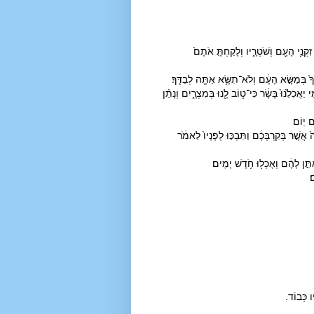
קְנֵ֥י הָעָ֖ם וְשֹׁטְרָ֑יו וְלָקַחְתָּ֤ אֹתָם֙
ּךָ֙ בְּמַשָּׂ֣א הָעָ֔ם וְלֹא־תִשָּׂ֥א אַתָּ֖ה לְבַדֶּֽךָ׃
ֲכִלֵ֙נוּ֙ בָּשָׂ֔ר כִּי־ט֥וֹב לָ֖נוּ בְּמִצְרָ֑יִם וְנָתַ֨ן
 יֽוֹם׃
שֶׁ֣ר בְּקִרְבְּכֶ֔ם וַתִּבְכּ֤וּ לְפָנָיו֙ לֵאמֹ֔ר
ֵּ֣ן לָהֶ֔ם וְאָכְל֖וּ חֹ֥דֶשׁ יָמִֽים׃
׃
ו כָּבוֹד.