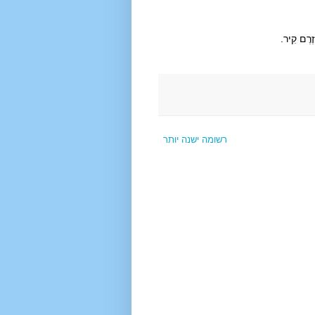
ְּזֶרֶם קִיר.
רשומה ישנה יותר