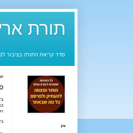
תורת ארץ
סדר קריאת התורה בציבור לפי
יום רא
ס
ביום שבת 
במדבר,
וי
ביום 22/7/74 יחל ח
עיון