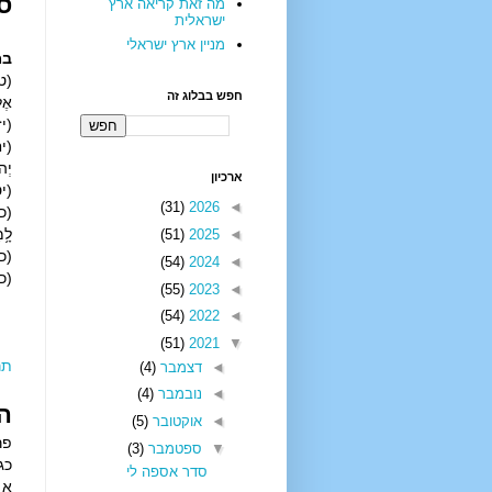
ס
מה זאת קריאה ארץ
ישראלית
מניין ארץ ישראלי
במ
(טז
חפש בבלוג זה
אֶל־
(יז)
(יח)
יְהֹ
ארכיון
(יט
(31)
2026
◄
(כ)
לָ֥מ
(51)
2025
◄
(כא)
(54)
2024
◄
(כב
(55)
2023
◄
(54)
2022
◄
(51)
2021
▼
תר
◄
דצמבר
(4)
◄
נובמבר
(4)
ה
◄
אוקטובר
(5)
פרק
▼
ספטמבר
(3)
כג 
סדר אספה לי
א י