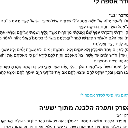
דר אספה לי
דבר "11"
) וַיֹּ֨אמֶר יְהֹוָ֜ה אֶל־מֹשֶׁ֗ה אֶסְפָה־לִּ֞י שִׁבְעִ֣ים אִישׁ֮ מִזִּקְנֵ֣י יִשְׂרָאֵל֒ אֲשֶׁ֣ר יָדַ֔עְתָּ כִּי־הֵ֛ם זִ
אֹ֣הֶל מוֹעֵ֔ד וְהִֽתְיַצְּב֥וּ שָׁ֖ם עִמָּֽךְ׃
 וְיָרַדְתִּ֗י וְדִבַּרְתִּ֣י עִמְּךָ֮ שָׁם֒ וְאָצַלְתִּ֗י מִן־הָר֛וּחַ אֲשֶׁ֥ר עָלֶ֖יךָ וְשַׂמְתִּ֣י עֲלֵיהֶ֑ם וְנָשְׂא֤וּ אִתְ
 וְאֶל־הָעָ֨ם תֹּאמַ֜ר הִתְקַדְּשׁ֣וּ לְמָחָר֮ וַאֲכַלְתֶּ֣ם בָּשָׂר֒ כִּ֡י בְּכִיתֶם֩ בְּאׇזְנֵ֨י יְהֹוָ֜ה לֵאמֹ֗ר מִ֤י יַא
וָ֥ה לָכֶ֛ם בָּשָׂ֖ר וַאֲכַלְתֶּֽם׃
) לֹ֣א י֥וֹם אֶחָ֛ד תֹּאכְל֖וּן וְלֹ֣א יוֹמָ֑יִם וְלֹ֣א׀ חֲמִשָּׁ֣ה יָמִ֗ים וְלֹא֙ עֲשָׂרָ֣ה יָמִ֔ים וְלֹ֖א עֶשְׂרִ֥ים
 עַ֣ד׀ חֹ֣דֶשׁ יָמִ֗ים עַ֤ד אֲשֶׁר־יֵצֵא֙ מֵֽאַפְּכֶ֔ם וְהָיָ֥ה לָכֶ֖ם לְזָרָ֑א יַ֗עַן כִּֽי־מְאַסְתֶּ֤ם אֶת־יְהֹוָה֙ אֲ
ָּה זֶּ֖ה יָצָ֥אנוּ מִמִּצְרָֽיִם׃
 וַיֹּ֘אמֶר֮ מֹשֶׁה֒ שֵׁשׁ־מֵא֥וֹת אֶ֙לֶף֙ רַגְלִ֔י הָעָ֕ם אֲשֶׁ֥ר אָנֹכִ֖י בְּקִרְבּ֑וֹ וְאַתָּ֣ה אָמַ֗רְתָּ בָּשָׂר֙ אֶת
) הֲצֹ֧אן וּבָקָ֛ר יִשָּׁחֵ֥ט לָהֶ֖ם וּמָצָ֣א לָהֶ֑ם אִ֣ם אֶֽת־כׇּל־דְּגֵ֥י הַיָּ֛ם יֵאָסֵ֥ף לָהֶ֖ם וּמָצָ֥א לָהֶֽם
גום ניאופיטי לסדר אספה לי
פרק
וחפרה הלבנה
מתוך ישעיה
 "24"
וְחָפְרָה הַלְּבָנָה וּבוֹשָׁה הַחַמָּה כִּי-מָלַךְ יְהוָה צְבָאוֹת בְּהַר צִיּוֹן וּבִירוּשָׁלִַם וְנֶגֶד זְקֵנָי
ְהוָה אֱלֹהַי אַתָּה אֲרוֹמִמְךָ אוֹדֶה שִׁמְךָ כִּי עָשִׂיתָ פֶּלֶא עֵצוֹת מֵרָחֹק אֱמוּנָה אֹמֶן.