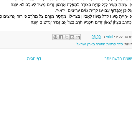
ִּי שַׂמְתָּ מֵעִיר לַגָּל קִרְיָה בְצוּרָה לְמַפֵּלָה אַרְמוֹן זָרִים מֵעִיר לְעוֹלָם לֹא יִבָּנֶה.
ַל-כֵּן יְכַבְּדוּךָ עַם-עָז קִרְיַת גּוֹיִם עָרִיצִים יִירָאוּךָ.
ִּי-הָיִיתָ מָעוֹז לַדָּל מָעוֹז לָאֶבְיוֹן בַּצַּר-לוֹ מַחְסֶה מִזֶּרֶם צֵל מֵחֹרֶב כִּי רוּחַ עָרִיצִים כ
ְּחֹרֶב בְּצָיוֹן שְׁאוֹן זָרִים תַּכְנִיעַ חֹרֶב בְּצֵל עָב זְמִיר עָרִיצִים יַעֲנֶה.
ורסם על ידי
Ariel
ב-
06:00
וויות:
סדר קריאת התורה בארץ ישראל
שומה חדשה יותר
דף הבית