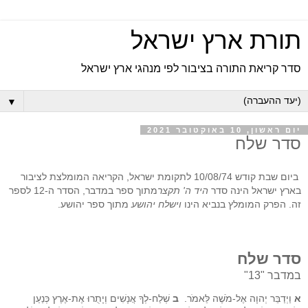
תורת ארץ ישראל
סדר קריאת התורה בציבור לפי מנהגי ארץ ישראל
▼
יום ראשון, 10 באוקטובר 2021
סדר שלח
ביום שבת קודש 10/08/74 לתקומת ישראל, הקריאה המומלצת לציבור
בארץ ישראל הינה סדר
היד ה' תקצר
מתוך ספר במדבר, הסדר ה-12 לספר
זה.
הפרק המומלץ בנביא הינו
וישלח יהושע
מתוך ספר יהושע.
סדר שלח
במדבר "13"
א
וַיְדַבֵּר יְהוָה אֶל-מֹשֶׁה לֵּאמֹר.
ב
שְׁלַח-לְךָ אֲנָשִׁים וְיָתֻרוּ אֶת-אֶרֶץ כְּנַעַן