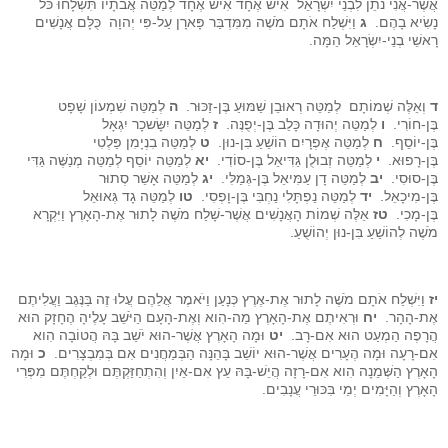
אֲשֶׁר-אֲנִי נֹתֵן לִבְנֵי יִשְׂרָאֵל אִישׁ אֶחָד אִישׁ אֶחָד לְמַטֵּה אֲבֹתָיו תִּשְׁלָחוּ כֹּל
נָשִׂיא בָהֶם.
ג
וַיִּשְׁלַח אֹתָם מֹשֶׁה מִמִּדְבַּר פָּארָן עַל-פִּי יְהוָה כֻּלָּם אֲנָשִׁים
רָאשֵׁי בְנֵי-יִשְׂרָאֵל הֵמָּה.
ד
וְאֵלֶּה שְׁמוֹתָם לְמַטֵּה רְאוּבֵן שַׁמּוּעַ בֶּן-זַכּוּר.
ה
לְמַטֵּה שִׁמְעוֹן שָׁפָט
בֶּן-חוֹרִי.
ו
לְמַטֵּה יְהוּדָה כָּלֵב בֶּן-יְפֻנֶּה.
ז
לְמַטֵּה יִשָּׂשכָר יִגְאָל
בֶּן-יוֹסֵף.
ח
לְמַטֵּה אֶפְרָיִם הוֹשֵׁעַ בִּן-נוּן.
ט
לְמַטֵּה בִנְיָמִן פַּלְטִי
בֶּן-רָפוּא.
י
לְמַטֵּה זְבוּלֻן גַּדִּיאֵל בֶּן-סוֹדִי.
יא
לְמַטֵּה יוֹסֵף לְמַטֵּה מְנַשֶּׁה גַּדִּי
בֶּן-סוּסִי.
יב
לְמַטֵּה דָן עַמִּיאֵל בֶּן-גְּמַלִּי.
יג
לְמַטֵּה אָשֵׁר סְתוּר
בֶּן-מִיכָאֵל.
יד
לְמַטֵּה נַפְתָּלִי נַחְבִּי בֶּן-וָפְסִי.
טו
לְמַטֵּה גָד גְּאוּאֵל
בֶּן-מָכִי.
טז
אֵלֶּה שְׁמוֹת הָאֲנָשִׁים אֲשֶׁר-שָׁלַח מֹשֶׁה לָתוּר אֶת-הָאָרֶץ וַיִּקְרָא
מֹשֶׁה לְהוֹשֵׁעַ בִּן-נוּן יְהוֹשֻׁעַ.
יז
וַיִּשְׁלַח אֹתָם מֹשֶׁה לָתוּר אֶת-אֶרֶץ כְּנָעַן וַיֹּאמֶר אֲלֵהֶם עֲלוּ זֶה בַּנֶּגֶב וַעֲלִיתֶם
אֶת-הָהָר.
יח
וּרְאִיתֶם אֶת-הָאָרֶץ מַה-הִוא וְאֶת-הָעָם הַיֹּשֵׁב עָלֶיהָ הֶחָזָק הוּא
הֲרָפֶה הַמְעַט הוּא אִם-רָב.
יט
וּמָה הָאָרֶץ אֲשֶׁר-הוּא יֹשֵׁב בָּהּ הֲטוֹבָה הִוא
אִם-רָעָה וּמָה הֶעָרִים אֲשֶׁר-הוּא יוֹשֵׁב בָּהֵנָּה הַבְּמַחֲנִים אִם בְּמִבְצָרִים.
כ
וּמָה
הָאָרֶץ הַשְּׁמֵנָה הִוא אִם-רָזָה הֲיֵשׁ-בָּהּ עֵץ אִם-אַיִן וְהִתְחַזַּקְתֶּם וּלְקַחְתֶּם מִפְּרִי
הָאָרֶץ וְהַיָּמִים יְמֵי בִּכּוּרֵי עֲנָבִים.