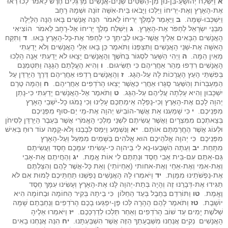
א
וַיִּשְׁלַח יְהוֹשֻׁעַ-בִּן-נוּן מִן-הַשִּׁטִּים שְׁנַיִם-אֲנָשִׁים מְרַגְּלִים חֶרֶשׁ לֵאמֹר לְכוּ רְאוּ
אֶת-הָאָרֶץ וְאֶת-יְרִיחוֹ וַיֵּלְכוּ וַיָּבֹאוּ בֵּית-אִשָּׁה זוֹנָה וּשְׁמָהּ רָחָב
וַיִּשְׁכְּבוּ-שָׁמָּה.
ב
וַיֵּאָמַר לְמֶלֶךְ יְרִיחוֹ לֵאמֹר הִנֵּה אֲנָשִׁים בָּאוּ הֵנָּה הַלַּיְלָה
מִבְּנֵי יִשְׂרָאֵל לַחְפֹּר אֶת-הָאָרֶץ.
ג
וַיִּשְׁלַח מֶלֶךְ יְרִיחוֹ אֶל-רָחָב לֵאמֹר הוֹצִיאִי
הָאֲנָשִׁים הַבָּאִים אֵלַיִךְ אֲשֶׁר-בָּאוּ לְבֵיתֵךְ כִּי לַחְפֹּר אֶת-כָּל-הָאָרֶץ בָּאוּ.
ד
וַתִּקַּח
הָאִשָּׁה אֶת-שְׁנֵי הָאֲנָשִׁים וַתִּצְפְּנוֹ וַתֹּאמֶר כֵּן בָּאוּ אֵלַי הָאֲנָשִׁים וְלֹא יָדַעְתִּי
מֵאַיִן הֵמָּה.
ה
וַיְהִי הַשַּׁעַר לִסְגּוֹר בַּחֹשֶׁךְ וְהָאֲנָשִׁים יָצָאוּ לֹא יָדַעְתִּי אָנָה הָלְכוּ
הָאֲנָשִׁים רִדְפוּ מַהֵר אַחֲרֵיהֶם כִּי תַשִּׂיגוּם.
ו
וְהִיא הֶעֱלָתַם הַגָּגָה וַתִּטְמְנֵם
בְּפִשְׁתֵּי הָעֵץ הָעֲרֻכוֹת לָהּ עַל-הַגָּג.
ז
וְהָאֲנָשִׁים רָדְפוּ אַחֲרֵיהֶם דֶּרֶךְ הַיַּרְדֵּן עַל
הַמַּעְבְּרוֹת וְהַשַּׁעַר סָגָרוּ אַחֲרֵי כַּאֲשֶׁר יָצְאוּ הָרֹדְפִים אַחֲרֵיהֶם.
ח
וְהֵמָּה טֶרֶם
יִשְׁכָּבוּן וְהִיא עָלְתָה עֲלֵיהֶם עַל-הַגָּג.
ט
וַתֹּאמֶר אֶל-הָאֲנָשִׁים יָדַעְתִּי כִּי-נָתַן
יְהוָה לָכֶם אֶת-הָאָרֶץ וְכִי-נָפְלָה אֵימַתְכֶם עָלֵינוּ וְכִי נָמֹגוּ כָּל-יֹשְׁבֵי הָאָרֶץ
מִפְּנֵיכֶם.
י
כִּי שָׁמַעְנוּ אֵת אֲשֶׁר-הוֹבִישׁ יְהוָה אֶת-מֵי יַם-סוּף מִפְּנֵיכֶם
בְּצֵאתְכֶם מִמִּצְרָיִם וַאֲשֶׁר עֲשִׂיתֶם לִשְׁנֵי מַלְכֵי הָאֱמֹרִי אֲשֶׁר בְּעֵבֶר הַיַּרְדֵּן לְסִיחֹן
וּלְעוֹג אֲשֶׁר הֶחֱרַמְתֶּם אוֹתָם.
יא
וַנִּשְׁמַע וַיִּמַּס לְבָבֵנוּ וְלֹא-קָמָה עוֹד רוּחַ בְּאִישׁ
מִפְּנֵיכֶם כִּי יְהוָה אֱלֹהֵיכֶם הוּא אֱלֹהִים בַּשָּׁמַיִם מִמַּעַל וְעַל-הָאָרֶץ
מִתָּחַת.
יב
וְעַתָּה הִשָּׁבְעוּ-נָא לִי בַּיהוָה כִּי-עָשִׂיתִי עִמָּכֶם חָסֶד וַעֲשִׂיתֶם
גַּם-אַתֶּם עִם-בֵּית אָבִי חֶסֶד וּנְתַתֶּם לִי אוֹת אֱמֶת.
יג
וְהַחֲיִתֶם אֶת-אָבִי
וְאֶת-אִמִּי וְאֶת-אַחַי וְאֶת-אחותי (אַחְיוֹתַי) וְאֵת כָּל-אֲשֶׁר לָהֶם וְהִצַּלְתֶּם
אֶת-נַפְשֹׁתֵינוּ מִמָּוֶת.
יד
וַיֹּאמְרוּ לָהּ הָאֲנָשִׁים נַפְשֵׁנוּ תַחְתֵּיכֶם לָמוּת אִם לֹא
תַגִּידוּ אֶת-דְּבָרֵנוּ זֶה וְהָיָה בְּתֵת-יְהוָה לָנוּ אֶת-הָאָרֶץ וְעָשִׂינוּ עִמָּךְ חֶסֶד
וֶאֱמֶת.
טו
וַתּוֹרִדֵם בַּחֶבֶל בְּעַד הַחַלּוֹן כִּי בֵיתָהּ בְּקִיר הַחוֹמָה וּבַחוֹמָה הִיא
יוֹשָׁבֶת.
טז
וַתֹּאמֶר לָהֶם הָהָרָה לֵּכוּ פֶּן-יִפְגְּעוּ בָכֶם הָרֹדְפִים וְנַחְבֵּתֶם שָׁמָּה
שְׁלֹשֶׁת יָמִים עַד שׁוֹב הָרֹדְפִים וְאַחַר תֵּלְכוּ לְדַרְכְּכֶם.
יז
וַיֹּאמְרוּ אֵלֶיהָ
הָאֲנָשִׁים נְקִיִּם אֲנַחְנוּ מִשְּׁבֻעָתֵךְ הַזֶּה אֲשֶׁר הִשְׁבַּעְתָּנוּ.
יח
הִנֵּה אֲנַחְנוּ בָאִים