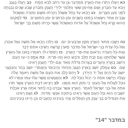
כא
וַיַּעֲלוּ וַיָּתֻרוּ אֶת-הָאָרֶץ מִמִּדְבַּר-צִן עַד-רְחֹב לְבֹא חֲמָת.
כב
וַיַּעֲלוּ בַנֶּגֶב
וַיָּבֹא עַד-חֶבְרוֹן וְשָׁם אֲחִימַן שֵׁשַׁי וְתַלְמַי יְלִידֵי הָעֲנָק וְחֶבְרוֹן שֶׁבַע שָׁנִים נִבְנְתָה
לִפְנֵי צֹעַן מִצְרָיִם.
כג
וַיָּבֹאוּ עַד-נַחַל אֶשְׁכֹּל וַיִּכְרְתוּ מִשָּׁם זְמוֹרָה וְאֶשְׁכּוֹל
עֲנָבִים אֶחָד וַיִּשָּׂאֻהוּ בַמּוֹט בִּשְׁנָיִם וּמִן-הָרִמֹּנִים וּמִן-הַתְּאֵנִים.
כד
לַמָּקוֹם
הַהוּא קָרָא נַחַל אֶשְׁכּוֹל עַל אֹדוֹת הָאֶשְׁכּוֹל אֲשֶׁר-כָּרְתוּ מִשָּׁם בְּנֵי יִשְׂרָאֵל.
כה
וַיָּשֻׁבוּ מִתּוּר הָאָרֶץ מִקֵּץ אַרְבָּעִים יוֹם.
כו
וַיֵּלְכוּ וַיָּבֹאוּ אֶל-מֹשֶׁה וְאֶל-אַהֲרֹן
וְאֶל-כָּל-עֲדַת בְּנֵי-יִשְׂרָאֵל אֶל-מִדְבַּר פָּארָן קָדֵשָׁה וַיָּשִׁיבוּ אֹתָם דָּבָר
וְאֶת-כָּל-הָעֵדָה וַיַּרְאוּם אֶת-פְּרִי הָאָרֶץ.
כז
וַיְסַפְּרוּ-לוֹ וַיֹּאמְרוּ בָּאנוּ אֶל-הָאָרֶץ
אֲשֶׁר שְׁלַחְתָּנוּ וְגַם זָבַת חָלָב וּדְבַשׁ הִוא וְזֶה-פִּרְיָהּ.
כח
אֶפֶס כִּי-עַז הָעָם
הַיֹּשֵׁב בָּאָרֶץ וְהֶעָרִים בְּצֻרוֹת גְּדֹלֹת מְאֹד וְגַם-יְלִדֵי הָעֲנָק רָאִינוּ
שָׁם.
כט
עֲמָלֵק יוֹשֵׁב בְּאֶרֶץ הַנֶּגֶב וְהַחִתִּי וְהַיְבוּסִי וְהָאֱמֹרִי יוֹשֵׁב בָּהָר וְהַכְּנַעֲנִי
יוֹשֵׁב עַל-הַיָּם וְעַל יַד הַיַּרְדֵּן.
ל
וַיַּהַס כָּלֵב אֶת-הָעָם אֶל-מֹשֶׁה וַיֹּאמֶר עָלֹה
נַעֲלֶה וְיָרַשְׁנוּ אֹתָהּ כִּי-יָכוֹל נוּכַל לָהּ.
לא
וְהָאֲנָשִׁים אֲשֶׁר-עָלוּ עִמּוֹ אָמְרוּ לֹא
נוּכַל לַעֲלוֹת אֶל-הָעָם כִּי-חָזָק הוּא מִמֶּנּוּ.
לב
וַיֹּצִיאוּ דִּבַּת הָאָרֶץ אֲשֶׁר תָּרוּ
אֹתָהּ אֶל-בְּנֵי יִשְׂרָאֵל לֵאמֹר הָאָרֶץ אֲשֶׁר עָבַרְנוּ בָהּ לָתוּר אֹתָהּ אֶרֶץ אֹכֶלֶת
יוֹשְׁבֶיהָ הִוא וְכָל-הָעָם אֲשֶׁר-רָאִינוּ בְתוֹכָהּ אַנְשֵׁי מִדּוֹת.
לג
וְשָׁם רָאִינוּ
אֶת-הַנְּפִילִים בְּנֵי עֲנָק מִן-הַנְּפִלִים וַנְּהִי בְעֵינֵינוּ כַּחֲגָבִים וְכֵן הָיִינוּ בְּעֵינֵיהֶם.
במדבר "14"