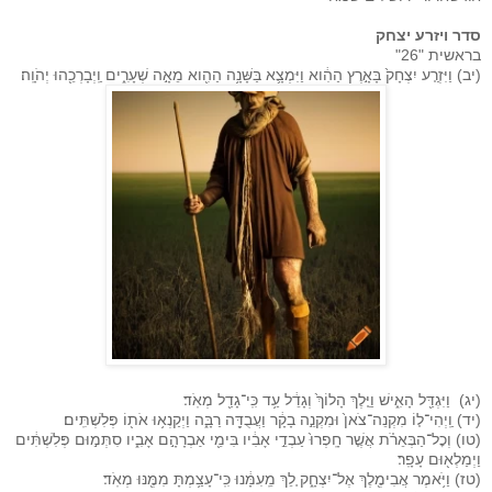
סדר ויזרע יצחק
בראשית "26"
(יב) וַיִּזְרַ֤ע יִצְחָק֙ בָּאָ֣רֶץ הַהִ֔וא וַיִּמְצָ֛א בַּשָּׁנָ֥ה הַהִ֖וא מֵאָ֣ה שְׁעָרִ֑ים וַֽיְבָרְכֵ֖הוּ יְהֹוָֽה׃
(יג) וַיִּגְדַּ֖ל הָאִ֑ישׁ וַיֵּ֤לֶךְ הָלוֹךְ֙ וְגָדֵ֔ל עַ֥ד כִּֽי־גָדַ֖ל מְאֹֽד׃
(יד) וַֽיְהִי־ל֤וֹ מִקְנֵה־צֹאן֙ וּמִקְנֵ֣ה בָקָ֔ר וַעֲבֻדָּ֖ה רַבָּ֑ה וַיְקַנְא֥וּ אֹת֖וֹ פְּלִשְׁתִּֽים׃
(טו) וְכׇל־הַבְּאֵרֹ֗ת אֲשֶׁ֤ר חָֽפְרוּ֙ עַבְדֵ֣י אָבִ֔יו בִּימֵ֖י אַבְרָהָ֣ם אָבִ֑יו סִתְּמ֣וּם פְּלִשְׁתִּ֔ים
וַיְמַלְא֖וּם עָפָֽר׃
(טז) וַיֹּ֥אמֶר אֲבִימֶ֖לֶךְ אֶל־יִצְחָ֑ק לֵ֚ךְ מֵֽעִמָּ֔נוּ כִּֽי־עָצַ֥מְתָּ מִמֶּ֖נּוּ מְאֹֽד׃