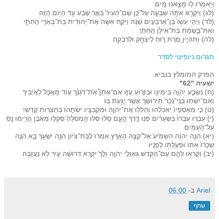
וַיֹּ֥אמְרוּ ל֖וֹ מָצָ֥אנוּ מָֽיִם׃
(לג) וַיִּקְרָ֥א אֹתָ֖הּ שִׁבְעָ֑ה עַל־כֵּ֤ן שֵׁם־הָעִיר֙ בְּאֵ֣ר שֶׁ֔בַע עַ֖ד הַיּ֥וֹם הַזֶּֽה׃
(לד) וַיְהִ֤י עֵשָׂו֙ בֶּן־אַרְבָּעִ֣ים שָׁנָ֔ה וַיִּקַּ֤ח אִשָּׁה֙ אֶת־יְהוּדִ֔ית בַּת־בְּאֵרִ֖י הַֽחִתִּ֑י
וְאֶת־בָּ֣שְׂמַ֔ת בַּת־אֵילֹ֖ן הַֽחִתִּֽי׃
(לה) וַתִּהְיֶ֖יןָ מֹ֣רַת ר֑וּחַ לְיִצְחָ֖ק וּלְרִבְקָֽה׃
תגרום ניופיטי לסדר
הפרק המומלץ בנביא
ישעיה "62"
(ח) נִשְׁבַּ֧ע יְהֹוָ֛ה בִּימִינ֖וֹ וּבִזְר֣וֹעַ עֻזּ֑וֹ אִם־אֶתֵּן֩ אֶת־דְּגָנֵ֨ךְ ע֤וֹד מַֽאֲכָל֙ לְאֹ֣יְבַ֔יִךְ
וְאִם־יִשְׁתּ֤וּ בְנֵֽי־נֵכָר֙ תִּֽירוֹשֵׁ֔ךְ אֲשֶׁ֥ר יָגַ֖עַתְּ בּֽוֹ׃
(ט) כִּ֤י מְאַסְפָיו֙ יֹאכְלֻ֔הוּ וְהִֽלְל֖וּ אֶת־יְהֹוָ֑ה וּמְקַבְּצָ֥יו יִשְׁתֻּ֖הוּ בְּחַצְר֥וֹת קׇדְשִֽׁי׃
(י) עִבְר֤וּ עִבְרוּ֙ בַּשְּׁעָרִ֔ים פַּנּ֖וּ דֶּ֣רֶךְ הָעָ֑ם סֹ֣לּוּ סֹ֤לּוּ הַֽמְסִלָּה֙ סַקְּל֣וּ מֵאֶ֔בֶן הָרִ֥ימוּ נֵ֖ס
עַל־הָֽעַמִּֽים׃
(יא) הִנֵּ֣ה יְהֹוָ֗ה הִשְׁמִ֙יעַ֙ אֶל־קְצֵ֣ה הָאָ֔רֶץ אִמְרוּ֙ לְבַת־צִיּ֔וֹן הִנֵּ֥ה יִשְׁעֵ֖ךְ בָּ֑א הִנֵּ֤ה
שְׂכָרוֹ֙ אִתּ֔וֹ וּפְעֻלָּת֖וֹ לְפָנָֽיו׃
(יב) וְקָרְא֥וּ לָהֶ֛ם עַם־הַקֹּ֖דֶשׁ גְּאוּלֵ֣י יְהֹוָ֑ה וְלָךְ֙ יִקָּרֵ֣א דְרוּשָׁ֔ה עִ֖יר לֹ֥א נֶעֱזָֽבָה׃
Ariel
ב-
06:00
שתף