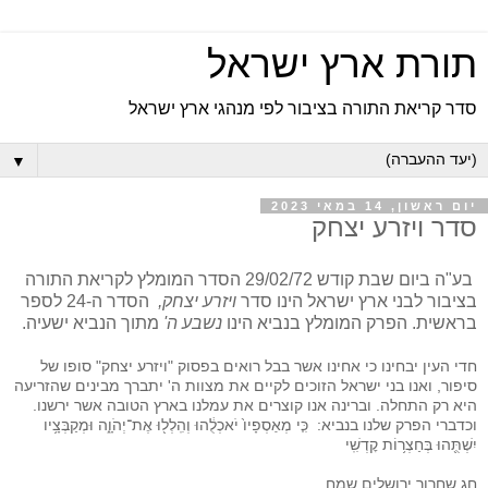
תורת ארץ ישראל
סדר קריאת התורה בציבור לפי מנהגי ארץ ישראל
▼
יום ראשון, 14 במאי 2023
סדר ויזרע יצחק
בע"ה ביום שבת קודש 29/02/72 הסדר המומלץ לקריאת התורה
בציבור לבני ארץ ישראל הינו סדר
ויזרע יצחק,
הסדר ה-24 לספר
בראשית. הפרק המומלץ בנביא הינו
נשבע ה'
מתוך הנביא ישעיה.
חדי העין יבחינו כי אחינו אשר בבל רואים בפסוק "ויזרע יצחק" סופו של
סיפור, ואנו בני ישראל הזוכים לקיים את מצוות ה' יתברך מבינים שהזריעה
היא רק התחלה. וברינה אנו קוצרים את עמלנו בארץ הטובה אשר ירשנו.
וכדברי הפרק שלנו בנביא: כִּ֤י מְאַסְפָיו֙ יֹאכְלֻ֔הוּ וְהִֽלְל֖וּ אֶת־יְהֹוָ֑ה וּמְקַבְּצָ֥יו
יִשְׁתֻּ֖הוּ בְּחַצְר֥וֹת קׇדְשִֽׁי
חג שחרור ירושלים שמח