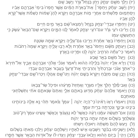
(יז) וַיֵּ֥לֶךְ מִשָּׁ֖ם יִצְחָ֑ק וַיִּ֥חַן בְּנַֽחַל־גְּרָ֖ר וַיֵּ֥שֶׁב שָֽׁם׃
(יח) וַיָּ֨שׇׁב יִצְחָ֜ק וַיַּחְפֹּ֣ר׀ אֶת־בְּאֵרֹ֣ת הַמַּ֗יִם אֲשֶׁ֤ר חָֽפְרוּ֙ בִּימֵי֙ אַבְרָהָ֣ם אָבִ֔יו
וַיְסַתְּמ֣וּם פְּלִשְׁתִּ֔ים אַחֲרֵ֖י מ֣וֹת אַבְרָהָ֑ם וַיִּקְרָ֤א לָהֶן֙ שֵׁמ֔וֹת כַּשֵּׁמֹ֕ת אֲשֶׁר־קָרָ֥א
לָהֶ֖ן אָבִֽיו׃
(יט) וַיַּחְפְּר֥וּ עַבְדֵֽי־יִצְחָ֖ק בַּנָּ֑חַל וַיִּ֨מְצְאוּ־שָׁ֔ם בְּאֵ֖ר מַ֥יִם חַיִּֽים׃
(כ) וַיָּרִ֜יבוּ רֹעֵ֣י גְרָ֗ר עִם־רֹעֵ֥י יִצְחָ֛ק לֵאמֹ֖ר לָ֣נוּ הַמָּ֑יִם וַיִּקְרָ֤א שֵֽׁם־הַבְּאֵר֙ עֵ֔שֶׂק כִּ֥י
הִֽתְעַשְּׂק֖וּ עִמּֽוֹ׃
(כא) וַֽיַּחְפְּרוּ֙ בְּאֵ֣ר אַחֶ֔רֶת וַיָּרִ֖יבוּ גַּם־עָלֶ֑יהָ וַיִּקְרָ֥א שְׁמָ֖הּ שִׂטְנָֽה׃
(כב) וַיַּעְתֵּ֣ק מִשָּׁ֗ם וַיַּחְפֹּר֙ בְּאֵ֣ר אַחֶ֔רֶת וְלֹ֥א רָב֖וּ עָלֶ֑יהָ וַיִּקְרָ֤א שְׁמָהּ֙ רְחֹב֔וֹת
וַיֹּ֗אמֶר כִּֽי־עַתָּ֞ה הִרְחִ֧יב יְהֹוָ֛ה לָ֖נוּ וּפָרִ֥ינוּ בָאָֽרֶץ׃
(כג) וַיַּ֥עַל מִשָּׁ֖ם בְּאֵ֥ר שָֽׁבַע׃
(כד) וַיֵּרָ֨א אֵלָ֤יו יְהֹוָה֙ בַּלַּ֣יְלָה הַה֔וּא וַיֹּ֕אמֶר אָנֹכִ֕י אֱלֹהֵ֖י אַבְרָהָ֣ם אָבִ֑יךָ אַל־תִּירָא֙
כִּֽי־אִתְּךָ֣ אָנֹ֔כִי וּבֵֽרַכְתִּ֙יךָ֙ וְהִרְבֵּיתִ֣י אֶֽת־זַרְעֲךָ֔ בַּעֲב֖וּר אַבְרָהָ֥ם עַבְדִּֽי׃
(כה) וַיִּ֧בֶן שָׁ֣ם מִזְבֵּ֗חַ וַיִּקְרָא֙ בְּשֵׁ֣ם יְהֹוָ֔ה וַיֶּט־שָׁ֖ם אׇהֳל֑וֹ וַיִּכְרוּ־שָׁ֥ם עַבְדֵי־יִצְחָ֖ק
בְּאֵֽר׃
(כו) וַאֲבִימֶ֕לֶךְ הָלַ֥ךְ אֵלָ֖יו מִגְּרָ֑ר וַאֲחֻזַּת֙ מֵֽרֵעֵ֔הוּ וּפִיכֹ֖ל שַׂר־צְבָאֽוֹ׃
(כז) וַיֹּ֤אמֶר אֲלֵהֶם֙ יִצְחָ֔ק מַדּ֖וּעַ בָּאתֶ֣ם אֵלָ֑י וְאַתֶּם֙ שְׂנֵאתֶ֣ם אֹתִ֔י וַתְּשַׁלְּח֖וּנִי
מֵאִתְּכֶֽם׃
(כח) וַיֹּאמְר֗וּ רָא֣וֹ רָאִ֘ינוּ֮ כִּֽי־הָיָ֣ה יְהֹוָ֣ה ׀ עִמָּךְ֒ וַנֹּ֗אמֶר תְּהִ֨י נָ֥א אָלָ֛ה בֵּינוֹתֵ֖ינוּ
בֵּינֵ֣ינוּ וּבֵינֶ֑ךָ וְנִכְרְתָ֥ה בְרִ֖ית עִמָּֽךְ׃
(כט) אִם־תַּעֲשֵׂ֨ה עִמָּ֜נוּ רָעָ֗ה כַּאֲשֶׁר֙ לֹ֣א נְגַֽעֲנ֔וּךָ וְכַאֲשֶׁ֨ר עָשִׂ֤ינוּ עִמְּךָ֙ רַק־ט֔וֹב
וַנְּשַׁלֵּֽחֲךָ֖ בְּשָׁל֑וֹם אַתָּ֥ה עַתָּ֖ה בְּר֥וּךְ יְהֹוָֽה׃
(ל) וַיַּ֤עַשׂ לָהֶם֙ מִשְׁתֶּ֔ה וַיֹּאכְל֖וּ וַיִּשְׁתּֽוּ׃
(לא) וַיַּשְׁכִּ֣ימוּ בַבֹּ֔קֶר וַיִּשָּׁבְע֖וּ אִ֣ישׁ לְאָחִ֑יו וַיְשַׁלְּחֵ֣ם יִצְחָ֔ק וַיֵּלְכ֥וּ מֵאִתּ֖וֹ בְּשָׁלֽוֹם׃
(לב) וַיְהִ֣י׀ בַּיּ֣וֹם הַה֗וּא וַיָּבֹ֙אוּ֙ עַבְדֵ֣י יִצְחָ֔ק וַיַּגִּ֣דוּ ל֔וֹ עַל־אֹד֥וֹת הַבְּאֵ֖ר אֲשֶׁ֣ר חָפָ֑רוּ