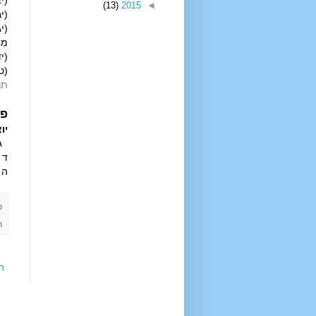
(יא)
(13)
2015
◄
(יב
(יג)
מִצְ
(יד)
(טו
תר
פר
יוא
ג ו
ד ה
ה ו
פ
ת
ר