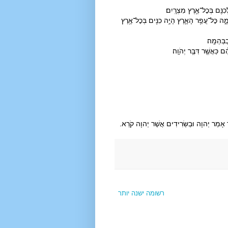
נִּ֖ם בְּכׇל־אֶ֥רֶץ מִצְרָֽיִם׃
ְּהֵמָ֑ה כׇּל־עֲפַ֥ר הָאָ֛רֶץ הָיָ֥ה כִנִּ֖ים בְּכׇל־אֶ֥רֶץ
ַבְּהֵמָֽה׃
כַּאֲשֶׁ֖ר דִּבֶּ֥ר יְהֹוָֽה׃
ֶר אָמַר יְהוָה וּבַשְּׂרִידִים אֲשֶׁר יְהוָה קֹרֵא.
רשומה ישנה יותר