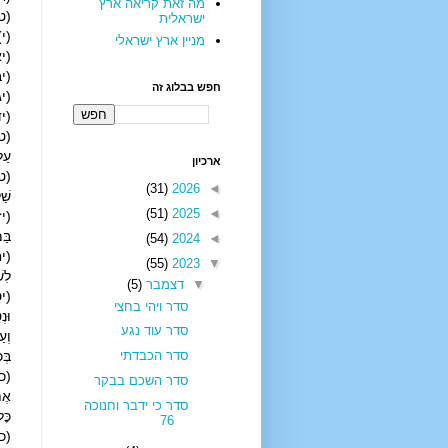
מה זאת קריאה ארץ
(ט) 
ישראלית
(י) 
מניין ארץ ישראלי
(יא)
(יב)
חפש בבלוג זה
(יג)
(יד
(טו)
עַל־
ארכיון
(טז
(31)
2026
◄
שַׁל
(51)
2025
◄
(יז)
בַּמ
(54)
2024
◄
(יח
(55)
2023
▼
לִש
▼
דצמבר
(5)
(יט
סדר ויהי בחצי
וּנ
סדר עוד נגע
וְע
סדר הכבדתי
בְּ
(כ) 
סדר השכם בבקר
אֶת־
סדר כי ידבר וחנוכה
כׇּ
76
(כא