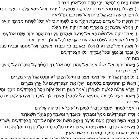
ְׁתּ֥וֹת מַ֖יִם מִן־הַיְאֹ֑ר וַיְהִ֥י הַדָּ֖ם בְּכׇל־אֶ֥רֶץ מִצְרָֽיִם׃
 וַיַּֽעֲשׂוּ־כֵ֛ן חַרְטֻמֵּ֥י מִצְרַ֖יִם בְּלָטֵיהֶ֑ם וַיֶּחֱזַ֤ק לֵב־פַּרְעֹה֙ וְלֹא־שָׁמַ֣ע אֲלֵהֶ֔ם כַּאֲשֶׁ֖ר דִּבֶּ֥ר 
 וַיִּ֣פֶן פַּרְעֹ֔ה וַיָּבֹ֖א אֶל־בֵּית֑וֹ וְלֹא־שָׁ֥ת לִבּ֖וֹ גַּם־לָזֹֽאת׃
 וַיַּחְפְּר֧וּ כׇל־מִצְרַ֛יִם סְבִיבֹ֥ת הַיְאֹ֖ר מַ֣יִם לִשְׁתּ֑וֹת כִּ֣י לֹ֤א יָֽכְלוּ֙ לִשְׁתֹּ֔ת מִמֵּימֵ֖י הַיְאֹֽר׃
) וַיִּמָּלֵ֖א שִׁבְעַ֣ת יָמִ֑ים אַחֲרֵ֥י הַכּוֹת־יְהֹוָ֖ה אֶת־הַיְאֹֽר׃
 וַיֹּ֤אמֶר יְהֹוָה֙ אֶל־מֹשֶׁ֔ה בֹּ֖א אֶל־פַּרְעֹ֑ה וְאָמַרְתָּ֣ אֵלָ֗יו כֹּ֚ה אָמַ֣ר יְהֹוָ֔ה שַׁלַּ֥ח אֶת־עַמִּ֖י וְיַֽע
 וְאִם־מָאֵ֥ן אַתָּ֖ה לְשַׁלֵּ֑חַ הִנֵּ֣ה אָנֹכִ֗י נֹגֵ֛ף אֶת־כׇּל־גְּבוּלְךָ֖ בַּֽצְפַרְדְּעִֽים׃
 וְשָׁרַ֣ץ הַיְאֹר֮ צְפַרְדְּעִים֒ וְעָלוּ֙ וּבָ֣אוּ בְּבֵיתֶ֔ךָ וּבַחֲדַ֥ר מִשְׁכָּבְךָ֖ וְעַל־מִטָּתֶ֑ךָ וּבְבֵ֤ית עֲבָדֶ֙יךָ֙
 וּבְכָ֥ה וּֽבְעַמְּךָ֖ וּבְכׇל־עֲבָדֶ֑יךָ יַעֲל֖וּ הַֽצְפַרְדְּעִֽים׃
ות "ח"
 וַיֹּ֣אמֶר יְהֹוָה֮ אֶל־מֹשֶׁה֒ אֱמֹ֣ר אֶֽל־אַהֲרֹ֗ן נְטֵ֤ה אֶת־יָדְךָ֙ בְּמַטֶּ֔ךָ עַ֨ל־הַנְּהָרֹ֔ת עַל־הַיְאֹרִ
־אֶ֥רֶץ מִצְרָֽיִם׃
 וַיֵּ֤ט אַהֲרֹן֙ אֶת־יָד֔וֹ עַ֖ל מֵימֵ֣י מִצְרָ֑יִם וַתַּ֙עַל֙ הַצְּפַרְדֵּ֔עַ וַתְּכַ֖ס אֶת־אֶ֥רֶץ מִצְרָֽיִם׃
וַיַּֽעֲשׂוּ־כֵ֥ן הַֽחַרְטֻמִּ֖ים בְּלָטֵיהֶ֑ם וַיַּעֲל֥וּ אֶת־הַֽצְפַרְדְּעִ֖ים עַל־אֶ֥רֶץ מִצְרָֽיִם׃
וַיִּקְרָ֨א פַרְעֹ֜ה לְמֹשֶׁ֣ה וּֽלְאַהֲרֹ֗ן וַיֹּ֙אמֶר֙ הַעְתִּ֣ירוּ אֶל־יְהֹוָ֔ה וְיָסֵר֙ הַֽצְפַרְדְּעִ֔ים מִמֶּ֖נִּי וּמֵֽע
וַיֹּ֨אמֶר מֹשֶׁ֣ה לְפַרְעֹה֮ הִתְפָּאֵ֣ר עָלַי֒ לְמָתַ֣י׀ אַעְתִּ֣יר לְךָ֗ וְלַעֲבָדֶ֙יךָ֙ וּֽלְעַמְּךָ֔ לְהַכְרִית֙ הַֽצְפ
ָּׁאַֽרְנָה׃
וַיֹּ֖אמֶר לְמָחָ֑ר וַיֹּ֙אמֶר֙ כִּדְבָ֣רְךָ֔ לְמַ֣עַן תֵּדַ֔ע כִּי־אֵ֖ין כַּיהֹוָ֥ה אֱלֹהֵֽינוּ׃
וְסָר֣וּ הַֽצְפַרְדְּעִ֗ים מִמְּךָ֙ וּמִבָּ֣תֶּ֔יךָ וּמֵעֲבָדֶ֖יךָ וּמֵעַמֶּ֑ךָ רַ֥ק בַּיְאֹ֖ר תִּשָּׁאַֽרְנָה׃
 וַיֵּצֵ֥א מֹשֶׁ֛ה וְאַהֲרֹ֖ן מֵעִ֣ם פַּרְעֹ֑ה וַיִּצְעַ֤ק מֹשֶׁה֙ אֶל־יְהֹוָ֔ה עַל־דְּבַ֥ר הַֽצְפַרְדְּעִ֖ים אֲשֶׁר־ש
וַיַּ֥עַשׂ יְהֹוָ֖ה כִּדְבַ֣ר מֹשֶׁ֑ה וַיָּמֻ֙תוּ֙ הַֽצְפַרְדְּעִ֔ים מִן־הַבָּתִּ֥ים מִן־הַחֲצֵרֹ֖ת וּמִן־הַשָּׂדֹֽת׃
 וַיִּצְבְּר֥וּ אֹתָ֖ם חֳמָרִ֣ם חֳמָרִ֑ם וַתִּבְאַ֖שׁ הָאָֽרֶץ׃