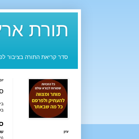
תורת ארץ
סדר קריאת התורה בציבור לפי
יום רא
סד
ביום שב
בש
סד
שמ
עיון
(ח)