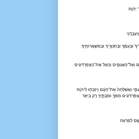
יְהֹוָֽה׃
ַבְדֻֽנִי׃
 וּבְעַמֶּ֔ךָ וּבְתַנּוּרֶ֖יךָ וּבְמִשְׁאֲרוֹתֶֽיךָ׃
֖ים וְעַל־הָאֲגַמִּ֑ים וְהַ֥עַל אֶת־הַֽצְפַרְדְּעִ֖ים
ַמִּ֑י וַאֲשַׁלְּחָה֙ אֶת־הָעָ֔ם וְיִזְבְּח֖וּ לַיהֹוָֽה׃
ַרְדְּעִ֔ים מִמְּךָ֖ וּמִבָּתֶּ֑יךָ רַ֥ק בַּיְאֹ֖ר
ָׂ֥ם לְפַרְעֹֽה׃