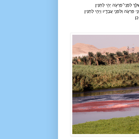
ְ לִפְנֵֽי־פַרְעֹ֖ה יְהִ֥י לְתַנִּֽין׃
י פַרְעֹ֛ה וְלִפְנֵ֥י עֲבָדָ֖יו וַיְהִ֥י לְתַנִּֽין׃
ֽן׃