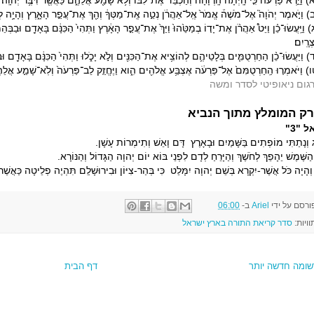
 וַיַּ֣רְא פַּרְעֹ֗ה כִּ֤י הָֽיְתָה֙ הָֽרְוָחָ֔ה וְהַכְבֵּד֙ אֶת־לִבּ֔וֹ וְלֹ֥א שָׁמַ֖ע אֲלֵהֶ֑ם כַּאֲשֶׁ֖ר דִּבֶּ֥ר יְהֹוָֽה׃
) וַיֹּ֣אמֶר יְהֹוָה֮ אֶל־מֹשֶׁה֒ אֱמֹר֙ אֶֽל־אַהֲרֹ֔ן נְטֵ֣ה אֶֽת־מַטְּךָ֔ וְהַ֖ךְ אֶת־עֲפַ֣ר הָאָ֑רֶץ וְהָיָ֥ה לְכִ
 וַיַּֽעֲשׂוּ־כֵ֗ן וַיֵּט֩ אַהֲרֹ֨ן אֶת־יָד֤וֹ בְמַטֵּ֙הוּ֙ וַיַּךְ֙ אֶת־עֲפַ֣ר הָאָ֔רֶץ וַתְּהִי֙ הַכִּנָּ֔ם בָּאָדָ֖ם וּבַב
רָֽיִם׃
 וַיַּעֲשׂוּ־כֵ֨ן הַחַרְטֻמִּ֧ים בְּלָטֵיהֶ֛ם לְהוֹצִ֥יא אֶת־הַכִּנִּ֖ים וְלֹ֣א יָכֹ֑לוּ וַתְּהִי֙ הַכִּנָּ֔ם בָּאָדָ֖ם וּב
) וַיֹּאמְר֤וּ הַֽחַרְטֻמִּם֙ אֶל־פַּרְעֹ֔ה אֶצְבַּ֥ע אֱלֹהִ֖ים הִ֑וא וַיֶּחֱזַ֤ק לֵב־פַּרְעֹה֙ וְלֹֽא־שָׁמַ֣ע אֲלֵהֶ֔ם 
גום ניאופיטי לסדר ומשה
ק המומלץ מתוך הנביא
ל "3"
ְנָתַתִּי מוֹפְתִים בַּשָּׁמַיִם וּבָאָרֶץ דָּם וָאֵשׁ וְתִימְרוֹת עָשָׁן.
ַשֶּׁמֶשׁ יֵהָפֵךְ לְחֹשֶׁךְ וְהַיָּרֵחַ לְדָם לִפְנֵי בּוֹא יוֹם יְהוָה הַגָּדוֹל וְהַנּוֹרָא.
ְהָיָה כֹּל אֲשֶׁר-יִקְרָא בְּשֵׁם יְהוָה יִמָּלֵט כִּי בְּהַר-צִיּוֹן וּבִירוּשָׁלִַם תִּהְיֶה פְלֵיטָה כַּאֲשׁ
ורסם על ידי
Ariel
ב-
06:00
וויות:
סדר קריאת התורה בארץ ישראל
שומה חדשה יותר
דף הבית