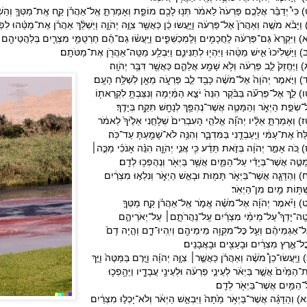
כִּי֩ יְדַבֵּ֨ר אֲלֵכֶ֤ם פַּרְעֹה֙ לֵאמֹ֔ר תְּנ֥וּ לָכֶ֖ם מוֹפֵ֑ת וְאָמַרְתָּ֣ אֶֽל־אַהֲרֹ֗ן קַ֧ח אֶֽת־מַטְּךָ֛ וְהַשְׁלֵ֥ך
וַיָּבֹ֨א מֹשֶׁ֤ה וְאַהֲרֹן֙ אֶל־פַּרְעֹ֔ה וַיַּ֣עֲשׂוּ כֵ֔ן כַּאֲשֶׁ֖ר צִוָּ֣ה יְהֹוָ֑ה וַיַּשְׁלֵ֨ךְ אַהֲרֹ֜ן אֶת־מַטֵּ֗הוּ לִפְנֵ֥
 וַיִּקְרָא֙ גַּם־פַּרְעֹ֔ה לַֽחֲכָמִ֖ים וְלַֽמְכַשְּׁפִ֑ים וַיַּֽעֲשׂ֨וּ גַם־הֵ֜ם חַרְטֻמֵּ֥י מִצְרַ֛יִם בְּלַהֲטֵיהֶ֖ם כֵּ
 וַיַּשְׁלִ֙יכוּ֙ אִ֣ישׁ מַטֵּ֔הוּ וַיִּהְי֖וּ לְתַנִּינִ֑ם וַיִּבְלַ֥ע מַטֵּֽה־אַהֲרֹ֖ן אֶת־מַטֹּתָֽם׃
 וַיֶּחֱזַק֙ לֵ֣ב פַּרְעֹ֔ה וְלֹ֥א שָׁמַ֖ע אֲלֵהֶ֑ם כַּאֲשֶׁ֖ר דִּבֶּ֥ר יְהֹוָֽה׃
) וַיֹּ֤אמֶר יְהֹוָה֙ אֶל־מֹשֶׁ֔ה כָּבֵ֖ד לֵ֣ב פַּרְעֹ֑ה מֵאֵ֖ן לְשַׁלַּ֥ח הָעָֽם׃
 לֵ֣ךְ אֶל־פַּרְעֹ֞ה בַּבֹּ֗קֶר הִנֵּה֙ יֹצֵ֣א הַמַּ֔יְמָה וְנִצַּבְתָּ֥ לִקְרָאת֖וֹ
שְׂפַ֣ת הַיְאֹ֑ר וְהַמַּטֶּ֛ה אֲשֶׁר־נֶהְפַּ֥ךְ לְנָחָ֖שׁ תִּקַּ֥ח בְּיָדֶֽךָ׃
) וְאָמַרְתָּ֣ אֵלָ֗יו יְהֹוָ֞ה אֱלֹהֵ֤י הָעִבְרִים֙ שְׁלָחַ֤נִי אֵלֶ֙יךָ֙ לֵאמֹ֔ר
ַּח֙ אֶת־עַמִּ֔י וְיַֽעַבְדֻ֖נִי בַּמִּדְבָּ֑ר וְהִנֵּ֥ה לֹא־שָׁמַ֖עְתָּ עַד־כֹּֽה׃
 כֹּ֚ה אָמַ֣ר יְהֹוָ֔ה בְּזֹ֣את תֵּדַ֔ע כִּ֖י אֲנִ֣י יְהֹוָ֑ה הִנֵּ֨ה אָנֹכִ֜י מַכֶּ֣ה׀
ַּטֶּ֣ה אֲשֶׁר־בְּיָדִ֗י עַל־הַמַּ֛יִם אֲשֶׁ֥ר בַּיְאֹ֖ר וְנֶהֶפְכ֥וּ לְדָֽם׃
) וְהַדָּגָ֧ה אֲשֶׁר־בַּיְאֹ֛ר תָּמ֖וּת וּבָאַ֣שׁ הַיְאֹ֑ר וְנִלְא֣וּ מִצְרַ֔יִם
ְׁתּ֥וֹת מַ֖יִם מִן־הַיְאֹֽר׃
) וַיֹּ֨אמֶר יְהֹוָ֜ה אֶל־מֹשֶׁ֗ה אֱמֹ֣ר אֶֽל־אַהֲרֹ֡ן קַ֣ח מַטְּךָ֣
ְטֵֽה־יָדְךָ֩ עַל־מֵימֵ֨י מִצְרַ֜יִם עַֽל־נַהֲרֹתָ֣ם׀ עַל־יְאֹרֵיהֶ֣ם
ַל־אַגְמֵיהֶ֗ם וְעַ֛ל כׇּל־מִקְוֵ֥ה מֵימֵיהֶ֖ם וְיִֽהְיוּ־דָ֑ם וְהָ֤יָה דָם֙
כׇל־אֶ֣רֶץ מִצְרַ֔יִם וּבָעֵצִ֖ים וּבָאֲבָנִֽים׃
וַיַּֽעֲשׂוּ־כֵן֩ מֹשֶׁ֨ה וְאַהֲרֹ֜ן כַּאֲשֶׁ֣ר׀ צִוָּ֣ה יְהֹוָ֗ה וַיָּ֤רֶם בַּמַּטֶּה֙ וַיַּ֤ךְ
הַמַּ֙יִם֙ אֲשֶׁ֣ר בַּיְאֹ֔ר לְעֵינֵ֣י פַרְעֹ֔ה וּלְעֵינֵ֖י עֲבָדָ֑יו וַיֵּהָ֥פְכ֛וּ
ל־הַמַּ֥יִם אֲשֶׁר־בַּיְאֹ֖ר לְדָֽם׃
) וְהַדָּגָ֨ה אֲשֶׁר־בַּיְאֹ֥ר מֵ֙תָה֙ וַיִּבְאַ֣שׁ הַיְאֹ֔ר וְלֹא־יָכְל֣וּ מִצְרַ֔יִם