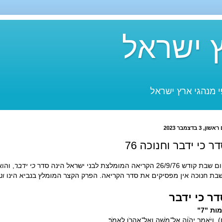
 ישראל
 מנהגי ארץ ישראל
שון, 3 בדצמבר 2023
ר כי ידבר וחנוכה 76
ת קודש 26/9/76 הקריאה המומלצת לבני ישראל הינה סדר
כי ידבר
בת חנוכה אין מפסיקים את סדר הקריאה. הפרק הקצר המומלץ בנביא הינו
ונ
ר כי ידבר
ות "7"
 וַיֹּ֣אמֶר יְהֹוָ֔ה אֶל־מֹשֶׁ֥ה וְאֶֽל־אַהֲרֹ֖ן לֵאמֹֽר׃