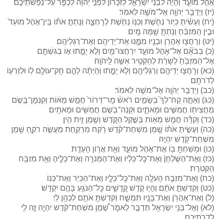
אֹ֣הֶל מוֹעֵ֑ד וְהָיָה֩ לִבְנֵ֨י יִשְׂרָאֵ֤ל לְזִכָּרוֹן֙ לִפְנֵ֣י יְהֹוָ֔ה לְכַפֵּ֖ר עַל־נַפְשֹׁתֵיכֶֽם׃
(יז) וַיְדַבֵּ֥ר יְהֹוָ֖ה אֶל־מֹשֶׁ֥ה לֵּאמֹֽר׃
(יח) וְעָשִׂ֜יתָ כִּיּ֥וֹר נְחֹ֛שֶׁת וְכַנּ֥וֹ נְחֹ֖שֶׁת לְרׇחְצָ֑ה וְנָתַתָּ֣ אֹת֗וֹ בֵּֽין־אֹ֤הֶל מוֹעֵד֙
וּבֵ֣ין הַמִּזְבֵּ֔חַ וְנָתַתָּ֥ שָׁ֖מָּה מָֽיִם׃
(יט) וְרָחֲצ֛וּ אַהֲרֹ֥ן וּבָנָ֖יו מִמֶּ֑נּוּ אֶת־יְדֵיהֶ֖ם וְאֶת־רַגְלֵיהֶֽם׃
(כ) בְּבֹאָ֞ם אֶל־אֹ֧הֶל מוֹעֵ֛ד יִרְחֲצוּ־מַ֖יִם וְלֹ֣א יָמֻ֑תוּ א֣וֹ בְגִשְׁתָּ֤ם
אֶל־הַמִּזְבֵּ֙חַ֙ לְשָׁרֵ֔ת לְהַקְטִ֥יר אִשֶּׁ֖ה לַֽיהֹוָֽה׃
(כא) וְרָחֲצ֛וּ יְדֵיהֶ֥ם וְרַגְלֵיהֶ֖ם וְלֹ֣א יָמֻ֑תוּ וְהָיְתָ֨ה לָהֶ֧ם חׇק־עוֹלָ֛ם ל֥וֹ וּלְזַרְע֖וֹ
לְדֹרֹתָֽם׃
(כב) וַיְדַבֵּ֥ר יְהֹוָ֖ה אֶל־מֹשֶׁ֥ה לֵּאמֹֽר׃
(כג) וְאַתָּ֣ה קַח־לְךָ֮ בְּשָׂמִ֣ים רֹאשׁ֒ מׇר־דְּרוֹר֙ חֲמֵ֣שׁ מֵא֔וֹת וְקִנְּמׇן־בֶּ֥שֶׂם
מַחֲצִית֖וֹ חֲמִשִּׁ֣ים וּמָאתָ֑יִם וּקְנֵה־בֹ֖שֶׂם חֲמִשִּׁ֥ים וּמָאתָֽיִם׃
(כד) וְקִדָּ֕ה חֲמֵ֥שׁ מֵא֖וֹת בְּשֶׁ֣קֶל הַקֹּ֑דֶשׁ וְשֶׁ֥מֶן זַ֖יִת הִֽין׃
(כה) וְעָשִׂ֣יתָ אֹת֗וֹ שֶׁ֚מֶן מִשְׁחַת־קֹ֔דֶשׁ רֹ֥קַח מִרְקַ֖חַת מַעֲשֵׂ֣ה רֹקֵ֑חַ שֶׁ֥מֶן
מִשְׁחַת־קֹ֖דֶשׁ יִהְיֶֽה׃
(כו) וּמָשַׁחְתָּ֥ ב֖וֹ אֶת־אֹ֣הֶל מוֹעֵ֑ד וְאֵ֖ת אֲר֥וֹן הָעֵדֻֽת׃
(כז) וְאֶת־הַשֻּׁלְחָן֙ וְאֶת־כׇּל־כֵּלָ֔יו וְאֶת־הַמְּנֹרָ֖ה וְאֶת־כֵּלֶ֑יהָ וְאֵ֖ת מִזְבַּ֥ח
הַקְּטֹֽרֶת׃
(כח) וְאֶת־מִזְבַּ֥ח הָעֹלָ֖ה וְאֶת־כׇּל־כֵּלָ֑יו וְאֶת־הַכִּיֹּ֖ר וְאֶת־כַּנּֽוֹ׃
(כט) וְקִדַּשְׁתָּ֣ אֹתָ֔ם וְהָי֖וּ קֹ֣דֶשׁ קׇֽדָשִׁ֑ים כׇּל־הַנֹּגֵ֥עַ בָּהֶ֖ם יִקְדָּֽשׁ׃
(ל) וְאֶת־אַהֲרֹ֥ן וְאֶת־בָּנָ֖יו תִּמְשָׁ֑ח וְקִדַּשְׁתָּ֥ אֹתָ֖ם לְכַהֵ֥ן לִֽי׃
(לא) וְאֶל־בְּנֵ֥י יִשְׂרָאֵ֖ל תְּדַבֵּ֣ר לֵאמֹ֑ר שֶׁ֠מֶן מִשְׁחַת־קֹ֨דֶשׁ יִהְיֶ֥ה זֶ֛ה לִ֖י
לְדֹרֹתֵיכֶֽם׃