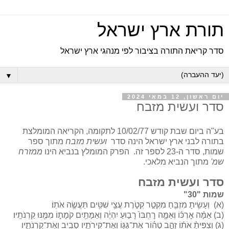
תורת ארץ ישראל
סדר קריאת התורה בציבור לפי מנהגי ארץ ישראל
▼
יום ראשון, 12 במאי 2024
סדר ועשית מזבח
בע"ה ביום שבת קודש 10/02/77 לתקומה, הקריאה המומלצת
בתורה לבני ארץ ישראל הינה סדר
ועשית מזבח
מתוך ספר
שמות, סדר ה-23 לספר זה. הפרק המומלץ בנביא הינו
ממזרח
שמ'
מתוך הנביא מלאכי.
סדר ועשית מזבח
שמות "30"
(א) וְעָשִׂ֥יתָ מִזְבֵּ֖חַ מִקְטַ֣ר קְטֹ֑רֶת עֲצֵ֥י שִׁטִּ֖ים תַּעֲשֶׂ֥ה אֹתֽוֹ׃
(ב) אַמָּ֨ה אׇרְכּ֜וֹ וְאַמָּ֤ה רׇחְבּוֹ֙ רָב֣וּעַ יִהְיֶ֔ה וְאַמָּתַ֖יִם קֹמָת֑וֹ מִמֶּ֖נּוּ קַרְנֹתָֽיו׃
(ג) וְצִפִּיתָ֨ אֹת֜וֹ זָהָ֣ב טָה֗וֹר אֶת־גַּגּ֧וֹ וְאֶת־קִירֹתָ֛יו סָבִ֖יב וְאֶת־קַרְנֹתָ֑יו