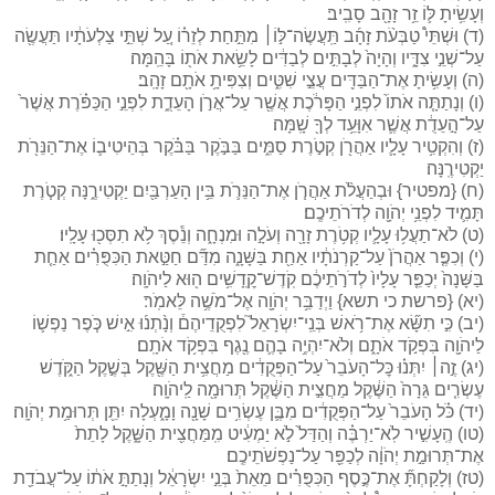
וְעָשִׂ֥יתָ לּ֛וֹ זֵ֥ר זָהָ֖ב סָבִֽיב׃
(ד) וּשְׁתֵּי֩ טַבְּעֹ֨ת זָהָ֜ב תַּֽעֲשֶׂה־לּ֣וֹ׀ מִתַּ֣חַת לְזֵר֗וֹ עַ֚ל שְׁתֵּ֣י צַלְעֹתָ֔יו תַּעֲשֶׂ֖ה
עַל־שְׁנֵ֣י צִדָּ֑יו וְהָיָה֙ לְבָתִּ֣ים לְבַדִּ֔ים לָשֵׂ֥את אֹת֖וֹ בָּהֵֽמָּה׃
(ה) וְעָשִׂ֥יתָ אֶת־הַבַּדִּ֖ים עֲצֵ֣י שִׁטִּ֑ים וְצִפִּיתָ֥ אֹתָ֖ם זָהָֽב׃
(ו) וְנָתַתָּ֤ה אֹתוֹ֙ לִפְנֵ֣י הַפָּרֹ֔כֶת אֲשֶׁ֖ר עַל־אֲרֹ֣ן הָעֵדֻ֑ת לִפְנֵ֣י הַכַּפֹּ֗רֶת אֲשֶׁר֙
עַל־הָ֣עֵדֻ֔ת אֲשֶׁ֛ר אִוָּעֵ֥ד לְךָ֖ שָֽׁמָּה׃
(ז) וְהִקְטִ֥יר עָלָ֛יו אַהֲרֹ֖ן קְטֹ֣רֶת סַמִּ֑ים בַּבֹּ֣קֶר בַּבֹּ֗קֶר בְּהֵיטִיב֛וֹ אֶת־הַנֵּרֹ֖ת
יַקְטִירֶֽנָּה׃
(ח) {מפטיר} וּבְהַעֲלֹ֨ת אַהֲרֹ֧ן אֶת־הַנֵּרֹ֛ת בֵּ֥ין הָעַרְבַּ֖יִם יַקְטִירֶ֑נָּה קְטֹ֧רֶת
תָּמִ֛יד לִפְנֵ֥י יְהֹוָ֖ה לְדֹרֹתֵיכֶֽם׃
(ט) לֹא־תַעֲל֥וּ עָלָ֛יו קְטֹ֥רֶת זָרָ֖ה וְעֹלָ֣ה וּמִנְחָ֑ה וְנֵ֕סֶךְ לֹ֥א תִסְּכ֖וּ עָלָֽיו׃
(י) וְכִפֶּ֤ר אַהֲרֹן֙ עַל־קַרְנֹתָ֔יו אַחַ֖ת בַּשָּׁנָ֑ה מִדַּ֞ם חַטַּ֣את הַכִּפֻּרִ֗ים אַחַ֤ת
בַּשָּׁנָה֙ יְכַפֵּ֤ר עָלָיו֙ לְדֹרֹ֣תֵיכֶ֔ם קֹֽדֶשׁ־קׇֽדָשִׁ֥ים ה֖וּא לַיהֹוָֽה׃
(יא) {פרשת כי תשא} וַיְדַבֵּ֥ר יְהֹוָ֖ה אֶל־מֹשֶׁ֥ה לֵּאמֹֽר׃
(יב) כִּ֣י תִשָּׂ֞א אֶת־רֹ֥אשׁ בְּנֵֽי־יִשְׂרָאֵל֮ לִפְקֻדֵיהֶם֒ וְנָ֨תְנ֜וּ אִ֣ישׁ כֹּ֧פֶר נַפְשׁ֛וֹ
לַיהֹוָ֖ה בִּפְקֹ֣ד אֹתָ֑ם וְלֹא־יִהְיֶ֥ה בָהֶ֛ם נֶ֖גֶף בִּפְקֹ֥ד אֹתָֽם׃
(יג) זֶ֣ה׀ יִתְּנ֗וּ כׇּל־הָעֹבֵר֙ עַל־הַפְּקֻדִ֔ים מַחֲצִ֥ית הַשֶּׁ֖קֶל בְּשֶׁ֣קֶל הַקֹּ֑דֶשׁ
עֶשְׂרִ֤ים גֵּרָה֙ הַשֶּׁ֔קֶל מַחֲצִ֣ית הַשֶּׁ֔קֶל תְּרוּמָ֖ה לַֽיהֹוָֽה׃
(יד) כֹּ֗ל הָעֹבֵר֙ עַל־הַפְּקֻדִ֔ים מִבֶּ֛ן עֶשְׂרִ֥ים שָׁנָ֖ה וָמָ֑עְלָה יִתֵּ֖ן תְּרוּמַ֥ת יְהֹוָֽה׃
(טו) הֶֽעָשִׁ֣יר לֹֽא־יַרְבֶּ֗ה וְהַדַּל֙ לֹ֣א יַמְעִ֔יט מִֽמַּחֲצִ֖ית הַשָּׁ֑קֶל לָתֵת֙
אֶת־תְּרוּמַ֣ת יְהֹוָ֔ה לְכַפֵּ֖ר עַל־נַפְשֹׁתֵיכֶֽם׃
(טז) וְלָקַחְתָּ֞ אֶת־כֶּ֣סֶף הַכִּפֻּרִ֗ים מֵאֵת֙ בְּנֵ֣י יִשְׂרָאֵ֔ל וְנָתַתָּ֣ אֹת֔וֹ עַל־עֲבֹדַ֖ת