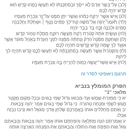
(לב) עַל־בְּשַׂ֤ר אָדָם֙ לֹ֣א יִיסָ֔ךְ וּ֨בְמַתְכֻּנְתּ֔וֹ לֹ֥א תַעֲשׂ֖וּ כָּמֹ֑הוּ קֹ֣דֶשׁ ה֔וּא
קֹ֖דֶשׁ יִהְיֶ֥ה לָכֶֽם׃
(לג) אִ֚ישׁ אֲשֶׁ֣ר יִרְקַ֣ח כָּמֹ֔הוּ וַאֲשֶׁ֥ר יִתֵּ֛ן מִמֶּ֖נּוּ עַל־זָ֑ר וְנִכְרַ֖ת מֵעַמָּֽיו׃
(לד) וַיֹּ֩אמֶר֩ יְהֹוָ֨ה אֶל־מֹשֶׁ֜ה קַח־לְךָ֣ סַמִּ֗ים נָטָ֤ף ׀ וּשְׁחֵ֙לֶת֙ וְחֶלְבְּנָ֔ה
סַמִּ֖ים וּלְבֹנָ֣ה זַכָּ֑ה בַּ֥ד בְּבַ֖ד יִהְיֶֽה׃
(לה) וְעָשִׂ֤יתָ אֹתָהּ֙ קְטֹ֔רֶת רֹ֖קַח מַעֲשֵׂ֣ה רוֹקֵ֑חַ מְמֻלָּ֖ח טָה֥וֹר קֹֽדֶשׁ׃
(לו) וְשָֽׁחַקְתָּ֣ מִמֶּ֘נָּה֮ הָדֵק֒ וְנָתַתָּ֨ה מִמֶּ֜נָּה לִפְנֵ֤י הָעֵדֻת֙ בְּאֹ֣הֶל מוֹעֵ֔ד אֲשֶׁ֛ר
אִוָּעֵ֥ד לְךָ֖ שָׁ֑מָּה קֹ֥דֶשׁ קׇֽדָשִׁ֖ים תִּהְיֶ֥ה לָכֶֽם׃
(לז) וְהַקְּטֹ֙רֶת֙ אֲשֶׁ֣ר תַּעֲשֶׂ֔ה בְּמַ֨תְכֻּנְתָּ֔הּ לֹ֥א תַעֲשׂ֖וּ לָכֶ֑ם קֹ֛דֶשׁ תִּהְיֶ֥ה לְךָ֖
לַיהֹוָֽה׃
(לח) אִ֛ישׁ אֲשֶׁר־יַעֲשֶׂ֥ה כָמ֖וֹהָ לְהָרִ֣יחַ בָּ֑הּ וְנִכְרַ֖ת מֵעַמָּֽיו׃
תרגום ניאופיטי לסדר זה
הפרק המומלץ בנביא
מלאכי "1"
יא כִּי מִמִּזְרַח-שֶׁמֶשׁ וְעַד-מְבוֹאוֹ גָּדוֹל שְׁמִי בַּגּוֹיִם וּבְכָל-מָקוֹם מֻקְטָר
מֻגָּשׁ לִשְׁמִי וּמִנְחָה טְהוֹרָה כִּי-גָדוֹל שְׁמִי בַּגּוֹיִם אָמַר יְהוָה צְבָאוֹת.
יב וְאַתֶּם מְחַלְּלִים אוֹתוֹ בֶּאֱמָרְכֶם שֻׁלְחַן אֲדֹנָי מְגֹאָל הוּא וְנִיבוֹ נִבְזֶה
אָכְלוֹ.
יג וַאֲמַרְתֶּם הִנֵּה מַתְּלָאָה וְהִפַּחְתֶּם אוֹתוֹ אָמַר יְהוָה צְבָאוֹת וַהֲבֵאתֶם
גָּזוּל וְאֶת-הַפִּסֵּחַ וְאֶת-הַחוֹלֶה וַהֲבֵאתֶם אֶת-הַמִּנְחָה הַאֶרְצֶה אוֹתָהּ