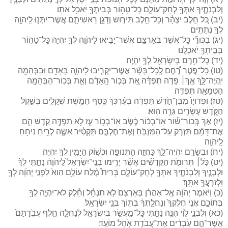
וְלִבְנֹתֶ֛יךָ אִתְּךָ֖ לְחׇק־עוֹלָ֑ם כׇּל־טָה֥וֹר בְּבֵיתְךָ֖ יֹאכַ֥ל אֹתֽוֹ׃
(יב) כֹּ֚ל חֵ֣לֶב יִצְהָ֔ר וְכׇל־חֵ֖לֶב תִּיר֣וֹשׁ וְדָגָ֑ן רֵאשִׁיתָ֛ם אֲשֶׁר־יִתְּנ֥וּ לַֽיהֹוָ֖ה
לְךָ֥ נְתַתִּֽים׃
(יג) בִּכּוּרֵ֞י כׇּל־אֲשֶׁ֧ר בְּאַרְצָ֛ם אֲשֶׁר־יָבִ֥יאוּ לַיהֹוָ֖ה לְךָ֣ יִהְיֶ֑ה כׇּל־טָה֥וֹר
בְּבֵיתְךָ֖ יֹאכְלֶֽנּוּ׃
(יד) כׇּל־חֵ֥רֶם בְּיִשְׂרָאֵ֖ל לְךָ֥ יִהְיֶֽה׃
(טו) כׇּל־פֶּ֣טֶר רֶ֠חֶם לְֽכׇל־בָּשָׂ֞ר אֲשֶׁר־יַקְרִ֧יבוּ לַֽיהֹוָ֛ה בָּאָדָ֥ם וּבַבְּהֵמָ֖ה
יִֽהְיֶה־לָּ֑ךְ אַ֣ךְ׀ פָּדֹ֣ה תִפְדֶּ֗ה אֵ֚ת בְּכ֣וֹר הָֽאָדָ֔ם וְאֵ֛ת בְּכֽוֹר־הַבְּהֵמָ֥ה
הַטְּמֵאָ֖ה תִּפְדֶּֽה׃
(טז) וּפְדוּיָו֙ מִבֶּן־חֹ֣דֶשׁ תִּפְדֶּ֔ה בְּעֶ֨רְכְּךָ֔ כֶּ֛סֶף חֲמֵ֥שֶׁת שְׁקָלִ֖ים בְּשֶׁ֣קֶל
הַקֹּ֑דֶשׁ עֶשְׂרִ֥ים גֵּרָ֖ה הֽוּא׃
(יז) אַ֣ךְ בְּֽכוֹר־שׁ֡וֹר אֽוֹ־בְכ֨וֹר כֶּ֜שֶׂב אֽוֹ־בְכ֥וֹר עֵ֛ז לֹ֥א תִפְדֶּ֖ה קֹ֣דֶשׁ הֵ֑ם
אֶת־דָּמָ֞ם תִּזְרֹ֤ק עַל־הַמִּזְבֵּ֙חַ֙ וְאֶת־חֶלְבָּ֣ם תַּקְטִ֔יר אִשֶּׁ֛ה לְרֵ֥יחַ נִיחֹ֖חַ
לַֽיהֹוָֽה׃
(יח) וּבְשָׂרָ֖ם יִהְיֶה־לָּ֑ךְ כַּחֲזֵ֧ה הַתְּנוּפָ֛ה וּכְשׁ֥וֹק הַיָּמִ֖ין לְךָ֥ יִהְיֶֽה׃
(יט) כֹּ֣ל׀ תְּרוּמֹ֣ת הַקֳּדָשִׁ֗ים אֲשֶׁ֨ר יָרִ֥ימוּ בְנֵֽי־יִשְׂרָאֵל֮ לַֽיהֹוָה֒ נָתַ֣תִּֽי לְךָ֗
וּלְבָנֶ֧יךָ וְלִבְנֹתֶ֛יךָ אִתְּךָ֖ לְחׇק־עוֹלָ֑ם בְּרִית֩ מֶ֨לַח עוֹלָ֥ם הִוא֙ לִפְנֵ֣י יְהֹוָ֔ה לְךָ֖
וּֽלְזַרְעֲךָ֥ אִתָּֽךְ׃
(כ) וַיֹּ֨אמֶר יְהֹוָ֜ה אֶֽל־אַהֲרֹ֗ן בְּאַרְצָם֙ לֹ֣א תִנְחָ֔ל וְחֵ֕לֶק לֹא־יִהְיֶ֥ה לְךָ֖
בְּתוֹכָ֑ם אֲנִ֤י חֶלְקְךָ֙ וְנַחֲלָ֣תְךָ֔ בְּת֖וֹךְ בְּנֵ֥י יִשְׂרָאֵֽל׃
(כא) וְלִבְנֵ֣י לֵוִ֔י הִנֵּ֥ה נָתַ֛תִּי כׇּל־מַֽעֲשֵׂ֥ר בְּיִשְׂרָאֵ֖ל לְנַחֲלָ֑ה חֵ֤לֶף עֲבֹֽדָתָם֙
אֲשֶׁר־הֵ֣ם עֹֽבְדִ֔ים אֶת־עֲבֹדַ֖ת אֹ֥הֶל מוֹעֵֽד׃