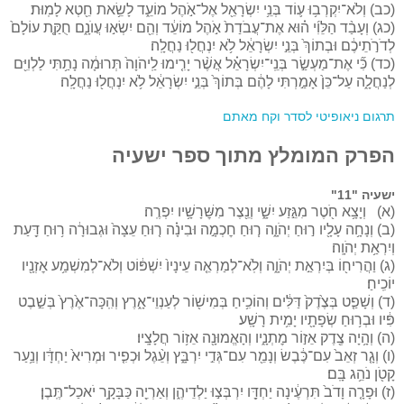
(כב) וְלֹא־יִקְרְב֥וּ ע֛וֹד בְּנֵ֥י יִשְׂרָאֵ֖ל אֶל־אֹ֣הֶל מוֹעֵ֑ד לָשֵׂ֥את חֵ֖טְא לָמֽוּת׃
(כג) וְעָבַ֨ד הַלֵּוִ֜י ה֗וּא אֶת־עֲבֹדַת֙ אֹ֣הֶל מוֹעֵ֔ד וְהֵ֖ם יִשְׂא֣וּ עֲוֺנָ֑ם חֻקַּ֤ת עוֹלָם֙
לְדֹרֹ֣תֵיכֶ֔ם וּבְתוֹךְ֙ בְּנֵ֣י יִשְׂרָאֵ֔ל לֹ֥א יִנְחֲל֖וּ נַחֲלָֽה׃
(כד) כִּ֞י אֶת־מַעְשַׂ֣ר בְּנֵֽי־יִשְׂרָאֵ֗ל אֲשֶׁ֨ר יָרִ֤ימוּ לַֽיהֹוָה֙ תְּרוּמָ֔ה נָתַ֥תִּי לַלְוִיִּ֖ם
לְנַחֲלָ֑ה עַל־כֵּן֙ אָמַ֣רְתִּי לָהֶ֔ם בְּתוֹךְ֙ בְּנֵ֣י יִשְׂרָאֵ֔ל לֹ֥א יִנְחֲל֖וּ נַחֲלָֽה׃
תרגום ניאופיטי לסדר וקח מאתם
הפרק המומלץ מתוך ספר ישעיה
ישעיה "11"
(א) וְיָצָ֥א חֹ֖טֶר מִגֵּ֣זַע יִשָׁ֑י וְנֵ֖צֶר מִשׇּׁרָשָׁ֥יו יִפְרֶֽה׃
(ב) וְנָחָ֥ה עָלָ֖יו ר֣וּחַ יְהֹוָ֑ה ר֧וּחַ חׇכְמָ֣ה וּבִינָ֗ה ר֤וּחַ עֵצָה֙ וּגְבוּרָ֔ה ר֥וּחַ דַּ֖עַת
וְיִרְאַ֥ת יְהֹוָֽה׃
(ג) וַהֲרִיח֖וֹ בְּיִרְאַ֣ת יְהֹוָ֑ה וְלֹֽא־לְמַרְאֵ֤ה עֵינָיו֙ יִשְׁפּ֔וֹט וְלֹא־לְמִשְׁמַ֥ע אׇזְנָ֖יו
יוֹכִֽיחַ׃
(ד) וְשָׁפַ֤ט בְּצֶ֙דֶק֙ דַּלִּ֔ים וְהוֹכִ֥יחַ בְּמִישׁ֖וֹר לְעַנְוֵי־אָ֑רֶץ וְהִֽכָּה־אֶ֙רֶץ֙ בְּשֵׁ֣בֶט
פִּ֔יו וּבְר֥וּחַ שְׂפָתָ֖יו יָמִ֥ית רָשָֽׁע׃
(ה) וְהָ֥יָה צֶ֖דֶק אֵז֣וֹר מׇתְנָ֑יו וְהָאֱמוּנָ֖ה אֵז֥וֹר חֲלָצָֽיו׃
(ו) וְגָ֤ר זְאֵב֙ עִם־כֶּ֔בֶשׂ וְנָמֵ֖ר עִם־גְּדִ֣י יִרְבָּ֑ץ וְעֵ֨גֶל וּכְפִ֤יר וּמְרִיא֙ יַחְדָּ֔ו וְנַ֥עַר
קָטֹ֖ן נֹהֵ֥ג בָּֽם׃
(ז) וּפָרָ֤ה וָדֹב֙ תִּרְעֶ֔ינָה יַחְדָּ֖ו יִרְבְּצ֣וּ יַלְדֵיהֶ֑ן וְאַרְיֵ֖ה כַּבָּקָ֥ר יֹאכַל־תֶּֽבֶן׃