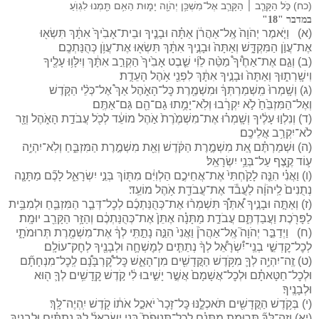
(כח) כֹּ֣ל הַקָּרֵ֧ב ׀ הַקָּרֵ֛ב אֶל־מִשְׁכַּ֥ן יְהֹוָ֖ה יָמ֑וּת הַאִ֥ם תַּ֖מְנוּ לִגְוֺֽעַ׃
במדבר "18"
(א) וַיֹּ֤אמֶר יְהֹוָה֙ אֶֽל־אַהֲרֹ֔ן אַתָּ֗ה וּבָנֶ֤יךָ וּבֵית־אָבִ֙יךָ֙ אִתָּ֔ךְ תִּשְׂא֖וּ
אֶת־עֲוֺ֣ן הַמִּקְדָּ֑שׁ וְאַתָּה֙ וּבָנֶ֣יךָ אִתָּ֔ךְ תִּשְׂא֖וּ אֶת־עֲוֺ֥ן כְּהֻנַּתְכֶֽם׃
(ב) וְגַ֣ם אֶת־אַחֶ֩יךָ֩ מַטֵּ֨ה לֵוִ֜י שֵׁ֤בֶט אָבִ֙יךָ֙ הַקְרֵ֣ב אִתָּ֔ךְ וְיִלָּו֥וּ עָלֶ֖יךָ
וִישָֽׁרְת֑וּךָ וְאַתָּה֙ וּבָנֶ֣יךָ אִתָּ֔ךְ לִפְנֵ֖י אֹ֥הֶל הָעֵדֻֽת׃
(ג) וְשָֽׁמְרוּ֙ מִֽשְׁמַרְתְּךָ֔ וּמִשְׁמֶ֖רֶת כׇּל־הָאֹ֑הֶל אַךְ֩ אֶל־כְּלֵ֨י הַקֹּ֤דֶשׁ
וְאֶל־הַמִּזְבֵּ֙חַ֙ לֹ֣א יִקְרָ֔בוּ וְלֹֽא־יָמֻ֥תוּ גַם־הֵ֖ם גַּם־אַתֶּֽם׃
(ד) וְנִלְו֣וּ עָלֶ֔יךָ וְשָֽׁמְר֗וּ אֶת־מִשְׁמֶ֙רֶת֙ אֹ֣הֶל מוֹעֵ֔ד לְכֹ֖ל עֲבֹדַ֣ת הָאֹ֑הֶל וְזָ֖ר
לֹא־יִקְרַ֥ב אֲלֵיכֶֽם׃
(ה) וּשְׁמַרְתֶּ֗ם אֵ֚ת מִשְׁמֶ֣רֶת הַקֹּ֔דֶשׁ וְאֵ֖ת מִשְׁמֶ֣רֶת הַמִּזְבֵּ֑חַ וְלֹֽא־יִהְיֶ֥ה
ע֛וֹד קֶ֖צֶף עַל־בְּנֵ֥י יִשְׂרָאֵֽל׃
(ו) וַאֲנִ֗י הִנֵּ֤ה לָקַ֙חְתִּי֙ אֶת־אֲחֵיכֶ֣ם הַלְוִיִּ֔ם מִתּ֖וֹךְ בְּנֵ֣י יִשְׂרָאֵ֑ל לָכֶ֞ם מַתָּנָ֤ה
נְתֻנִים֙ לַֽיהֹוָ֔ה לַעֲבֹ֕ד אֶת־עֲבֹדַ֖ת אֹ֥הֶל מוֹעֵֽד׃
(ז) וְאַתָּ֣ה וּבָנֶ֣יךָ אִ֠תְּךָ֠ תִּשְׁמְר֨וּ אֶת־כְּהֻנַּתְכֶ֜ם לְכׇל־דְּבַ֧ר הַמִּזְבֵּ֛חַ וּלְמִבֵּ֥ית
לַפָּרֹ֖כֶת וַעֲבַדְתֶּ֑ם עֲבֹדַ֣ת מַתָּנָ֗ה אֶתֵּן֙ אֶת־כְּהֻנַּתְכֶ֔ם וְהַזָּ֥ר הַקָּרֵ֖ב יוּמָֽת׃
(ח) וַיְדַבֵּ֣ר יְהֹוָה֮ אֶֽל־אַהֲרֹן֒ וַאֲנִי֙ הִנֵּ֣ה נָתַ֣תִּֽי לְךָ֔ אֶת־מִשְׁמֶ֖רֶת תְּרוּמֹתָ֑י
לְכׇל־קׇדְשֵׁ֣י בְנֵֽי־יִ֠שְׂרָאֵ֠ל לְךָ֨ נְתַתִּ֧ים לְמׇשְׁחָ֛ה וּלְבָנֶ֖יךָ לְחׇק־עוֹלָֽם׃
(ט) זֶֽה־יִהְיֶ֥ה לְךָ֛ מִקֹּ֥דֶשׁ הַקֳּדָשִׁ֖ים מִן־הָאֵ֑שׁ כׇּל־קׇ֠רְבָּנָ֠ם לְֽכׇל־מִנְחָתָ֞ם
וּלְכׇל־חַטָּאתָ֗ם וּלְכׇל־אֲשָׁמָם֙ אֲשֶׁ֣ר יָשִׁ֣יבוּ לִ֔י קֹ֣דֶשׁ קׇֽדָשִׁ֥ים לְךָ֛ ה֖וּא
וּלְבָנֶֽיךָ׃
(י) בְּקֹ֥דֶשׁ הַקֳּדָשִׁ֖ים תֹּאכְלֶ֑נּוּ כׇּל־זָכָר֙ יֹאכַ֣ל אֹת֔וֹ קֹ֖דֶשׁ יִֽהְיֶה־לָּֽךְ׃
(יא) וְזֶה־לְּךָ֞ תְּרוּמַ֣ת מַתָּנָ֗ם לְכׇל־תְּנוּפֹת֮ בְּנֵ֣י יִשְׂרָאֵל֒ לְךָ֣ נְתַתִּ֗ים וּלְבָנֶ֧יךָ