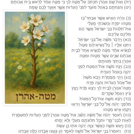
(יח) וְאֵת֙ שֵׁ֣ם אַהֲרֹ֔ן תִּכְתֹּ֖ב עַל־מַטֵּ֣ה לֵוִ֑י כִּ֚י מַטֶּ֣ה אֶחָ֔ד לְרֹ֖אשׁ בֵּ֥ית אֲבוֹתָֽם׃
(יט) וְהִנַּחְתָּ֖ם בְּאֹ֣הֶל מוֹעֵ֑ד לִפְנֵי֙ הָֽעֵד֔וּת אֲשֶׁ֛ר אִוָּעֵ֥ד לָכֶ֖ם שָֽׁמָּה׃
(כ) וְהָיָ֗ה הָאִ֛ישׁ אֲשֶׁ֥ר אֶבְחַר־בּ֖וֹ
מַטֵּ֣הוּ יִפְרָ֑ח וַהֲשִׁכֹּתִ֣י מֵֽעָלַ֗י
אֶת־תְּלֻנּוֹת֙ בְּנֵ֣י יִשְׂרָאֵ֔ל אֲשֶׁ֛ר הֵ֥ם
מַלִּינִ֖ם עֲלֵיכֶֽם׃
(כא) וַיְדַבֵּ֨ר מֹשֶׁ֜ה אֶל־בְּנֵ֣י יִשְׂרָאֵ֗ל
וַיִּתְּנ֣וּ אֵלָ֣יו ׀ כׇּֽל־נְשִׂיאֵיהֶ֡ם מַטֶּה֩
לְנָשִׂ֨יא אֶחָ֜ד מַטֶּ֨ה לְנָשִׂ֤יא אֶחָד֙ לְבֵ֣ית
אֲבֹתָ֔ם שְׁנֵ֥ים עָשָׂ֖ר מַטּ֑וֹת וּמַטֵּ֥ה
אַהֲרֹ֖ן בְּת֥וֹךְ מַטּוֹתָֽם׃
(כב) וַיַּנַּ֥ח מֹשֶׁ֛ה אֶת־הַמַּטֹּ֖ת לִפְנֵ֣י
יְהֹוָ֑ה בְּאֹ֖הֶל הָעֵדֻֽת׃
(כג) וַיְהִ֣י מִֽמׇּחֳרָ֗ת וַיָּבֹ֤א מֹשֶׁה֙
אֶל־אֹ֣הֶל הָעֵד֔וּת וְהִנֵּ֛ה פָּרַ֥ח
מַטֵּֽה־אַהֲרֹ֖ן לְבֵ֣ית לֵוִ֑י וַיֹּ֤צֵֽא פֶ֙רַח֙ וַיָּ֣צֵֽץ
צִ֔יץ וַיִּגְמֹ֖ל שְׁקֵדִֽים׃
(כד) וַיֹּצֵ֨א מֹשֶׁ֤ה אֶת־כׇּל־הַמַּטֹּת֙
מִלִּפְנֵ֣י יְהֹוָ֔ה אֶֽל־כׇּל־בְּנֵ֖י יִשְׂרָאֵ֑ל וַיִּרְא֥וּ
וַיִּקְח֖וּ אִ֥ישׁ מַטֵּֽהוּ׃
(כה) וַיֹּ֨אמֶר יְהֹוָ֜ה אֶל־מֹשֶׁ֗ה הָשֵׁ֞ב אֶת־מַטֵּ֤ה אַהֲרֹן֙ לִפְנֵ֣י הָעֵד֔וּת לְמִשְׁמֶ֥רֶת
לְא֖וֹת לִבְנֵי־מֶ֑רִי וּתְכַ֧ל תְּלוּנֹּתָ֛ם מֵעָלַ֖י וְלֹ֥א יָמֻֽתוּ׃
(כו) וַיַּ֖עַשׂ מֹשֶׁ֑ה כַּאֲשֶׁ֨ר צִוָּ֧ה יְהֹוָ֛ה אֹת֖וֹ כֵּ֥ן עָשָֽׂה׃
(כז) וַיֹּֽאמְרוּ֙ בְּנֵ֣י יִשְׂרָאֵ֔ל אֶל־מֹשֶׁ֖ה לֵאמֹ֑ר הֵ֥ן גָּוַ֛עְנוּ אָבַ֖דְנוּ כֻּלָּ֥נוּ אָבָֽדְנוּ׃