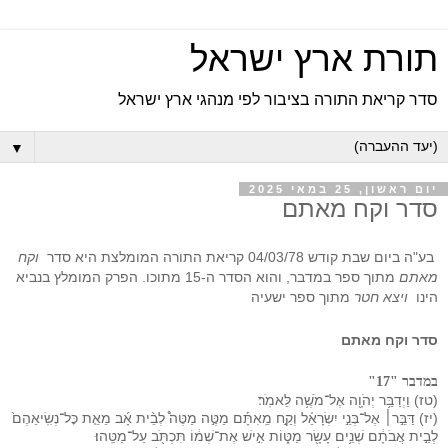
תורת ארץ ישראל
סדר קריאת התורה בציבור לפי מנהגי ארץ ישראל
▼
יום ראשון, 25 במאי 2025
סדר וקח מאתם
בע"ה ביום שבת קודש 04/03/78 קריאת התורה המומלצת היא סדר
וקח
מאתם
מתוך ספר במדבר, והוא הסדר ה-15 מתוכו. הפרק המומלץ בנביא
הינו
ויצא חטר
מתוך ספר ישעיה
סדר וקח מאתם
במדבר "17"
(טז) וַיְדַבֵּ֥ר יְהֹוָ֖ה אֶל־מֹשֶׁ֥ה לֵּאמֹֽר׃
(יז) דַּבֵּ֣ר׀ אֶל־בְּנֵ֣י יִשְׂרָאֵ֗ל וְקַ֣ח מֵֽאִתָּ֡ם מַטֶּ֣ה מַטֶּה֩ לְבֵ֨ית אָ֜ב מֵאֵ֤ת כׇּל־נְשִֽׂיאֵהֶם֙
לְבֵ֣ית אֲבֹתָ֔ם שְׁנֵ֥ים עָשָׂ֖ר מַטּ֑וֹת אִ֣ישׁ אֶת־שְׁמ֔וֹ תִּכְתֹּ֖ב עַל־מַטֵּֽהוּ׃