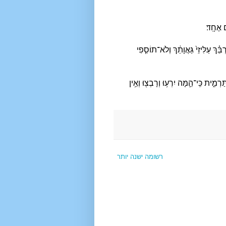
ם אֶחָֽד׃
ֵּ֗ךְ עַלִּיזֵי֙ גַּאֲוָתֵ֔ךְ וְלֹא־תוֹסִ֧פִי
רְמִ֑ית כִּֽי־הֵ֛מָּה יִרְע֥וּ וְרָבְצ֖וּ וְאֵ֥ין
רשומה ישנה יותר