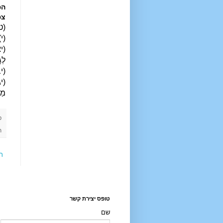
הפ
צפנ
(ט)
(י)
(יא
לְג
(יב
(יג
מַח
פ
ת
ר
טופס יצירת קשר
שם