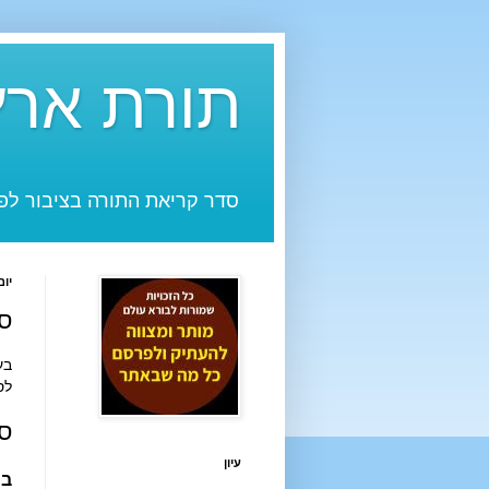
תורת ארץ
סדר קריאת התורה בציבור לפי
יום ר
סד
בע"ה בי
לס
ס
עיון
בר