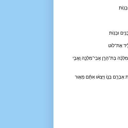
ָנֽוֹת׃
נִ֖ים וּבָנֽוֹת׃
ִ֥יד אֶת־לֽוֹט׃
ְכָּ֔ה בַּת־הָרָ֥ן אֲבִֽי־מִלְכָּ֖ה וַֽאֲבִ֥י
ת אַבְרָ֣ם בְּנ֑וֹ וַיֵּצְא֨וּ אִתָּ֜ם מֵא֣וּר