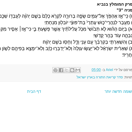
רק המומלץ בנביא
יה "3"
 כִּֽי־אָ֛ז אֶהְפֹּ֥ךְ אֶל־עַמִּ֖ים שָׂפָ֣ה בְרוּרָ֑ה לִקְרֹ֤א כֻלָּם֙ בְּשֵׁ֣ם יְהֹוָ֔ה לְעׇבְד֖וֹ שְׁכֶ֥
 מֵעֵ֖בֶר לְנַהֲרֵי־כ֑וּשׁ עֲתָרַי֙ בַּת־פּוּצַ֔י יוֹבִל֖וּן מִנְחָתִֽי׃
) בַּיּ֣וֹם הַה֗וּא לֹ֤א תֵב֙וֹשִׁי֙ מִכֹּ֣ל עֲלִילֹתַ֔יִךְ אֲשֶׁ֥ר פָּשַׁ֖עַתְּ בִּ֑י כִּי־אָ֣ז׀ אָסִ֣יר מִקִּרְב
ׇבְהָ֛ה ע֖וֹד בְּהַ֥ר קׇדְשִֽׁי׃
) וְהִשְׁאַרְתִּ֣י בְקִרְבֵּ֔ךְ עַ֥ם עָנִ֖י וָדָ֑ל וְחָס֖וּ בְּשֵׁ֥ם יְהֹוָֽה׃
) שְׁאֵרִ֨ית יִשְׂרָאֵ֜ל לֹֽא־יַעֲשׂ֤וּ עַוְלָה֙ וְלֹֽא־יְדַבְּר֣וּ כָזָ֔ב וְלֹֽא־יִמָּצֵ֥א בְּפִיהֶ֖ם לְשׁ֣וֹן תַּ
ֲרִֽיד׃
ורסם על ידי
Ariel
ב-
05:00
וויות:
סדר קריאת התורה בארץ ישראל
שומה חדשה יותר
דף הבית