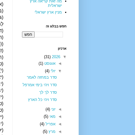
מה זאת קריאה ארץ
(א)
ישראלית
(ב)
מניין ארץ ישראלי
(ג)
לַח
חפש בבלוג זה
(ד)
(ה)
(ו)
ארכיון
(ז)
(ח)
(31)
2026
▼
(ט)
◄
אוגוסט
(1)
(י)
▼
יולי
(4)
(יא
סדר במחזה לאמר
(יב
סדר ויהי בימי אמרפל
(יג
סדר לך לך
(יד
סדר ויהי כל הארץ
(טו
◄
יוני
(4)
(טז
(יז
◄
מאי
(5)
(יח
◄
אפריל
(4)
(יט
◄
מרץ
(5)