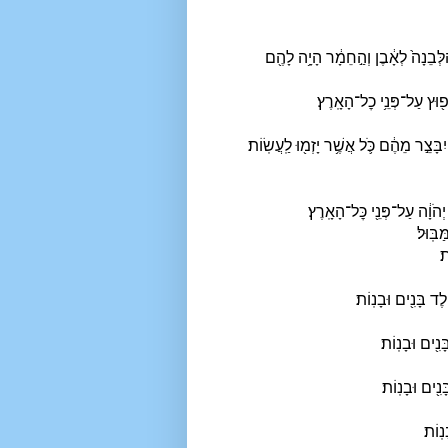
לְּבֵנָה֙ לְאָ֔בֶן וְהַ֣חֵמָ֔ר הָיָ֥ה לָהֶ֖ם
ָפ֖וּץ עַל־פְּנֵ֥י כׇל־הָאָֽרֶץ׃
ָּצֵ֣ר מֵהֶ֔ם כֹּ֛ל אֲשֶׁ֥ר יָזְמ֖וּ לַֽעֲשֽׂוֹת׃
הֹוָ֔ה עַל־פְּנֵ֖י כׇּל־הָאָֽרֶץ׃
בּֽוּל׃
׃
לֶד בָּנִ֖ים וּבָנֽוֹת׃
נִ֖ים וּבָנֽוֹת׃
נִ֖ים וּבָנֽוֹת׃
ֽוֹת׃