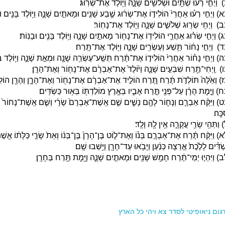
 וַיְחִ֣י רְע֔וּ שְׁתַּ֥יִם וּשְׁלֹשִׁ֖ים שָׁנָ֑ה וַיּ֖וֹלֶד אֶת־שְׂרֽוּג׃
) וַיְחִ֣י רְע֗וּ אַחֲרֵי֙ הוֹלִיד֣וֹ אֶת־שְׂר֔וּג שֶׁ֥בַע שָׁנִ֖ים וּמָאתַ֣יִם שָׁנָ֑ה וַיּ֥וֹלֶד בָּנִ֖ים וּב
) וַיְחִ֥י שְׂר֖וּג שְׁלֹשִׁ֣ים שָׁנָ֑ה וַיּ֖וֹלֶד אֶת־נָחֽוֹר׃
) וַיְחִ֣י שְׂר֗וּג אַחֲרֵ֛י הוֹלִיד֥וֹ אֶת־נָח֖וֹר מָאתַ֣יִם שָׁנָ֑ה וַיּ֥וֹלֶד בָּנִ֖ים וּבָנֽוֹת׃
) וַיְחִ֣י נָח֔וֹר תֵּ֥שַׁע וְעֶשְׂרִ֖ים שָׁנָ֑ה וַיּ֖וֹלֶד אֶת־תָּֽרַח׃
) וַיְחִ֣י נָח֗וֹר אַחֲרֵי֙ הוֹלִיד֣וֹ אֶת־תֶּ֔רַח תְּשַֽׁע־עֶשְׂרֵ֥ה שָׁנָ֖ה וּמְאַ֣ת שָׁנָ֑ה וַיּ֥וֹלֶד בָּ
) וַֽיְחִי־תֶ֖רַח שִׁבְעִ֣ים שָׁנָ֑ה וַיּ֙וֹלֶד֙ אֶת־אַבְרָ֔ם אֶת־נָח֖וֹר וְאֶת־הָרָֽן׃
) וְאֵ֙לֶּה֙ תּוֹלְדֹ֣ת תֶּ֔רַח תֶּ֚רַח הוֹלִ֣יד אֶת־אַבְרָ֔ם אֶת־נָח֖וֹר וְאֶת־הָרָ֑ן וְהָרָ֖ן הוֹל
) וַיָּ֣מׇת הָרָ֔ן עַל־פְּנֵ֖י תֶּ֣רַח אָבִ֑יו בְּאֶ֥רֶץ מוֹלַדְתּ֖וֹ בְּא֥וּר כַּשְׂדִּֽים׃
) וַיִּקַּ֨ח אַבְרָ֧ם וְנָח֛וֹר לָהֶ֖ם נָשִׁ֑ים שֵׁ֤ם אֵֽשֶׁת־אַבְרָם֙ שָׂרָ֔י וְשֵׁ֤ם אֵֽשֶׁת־נָחוֹר֙ מִל
כָּֽה׃
 וַתְּהִ֥י שָׂרַ֖י עֲקָרָ֑ה אֵ֥ין לָ֖הּ וָלָֽד׃
) וַיִּקַּ֨ח תֶּ֜רַח אֶת־אַבְרָ֣ם בְּנ֗וֹ וְאֶת־ל֤וֹט בֶּן־הָרָן֙ בֶּן־בְּנ֔וֹ וְאֵת֙ שָׂרַ֣י כַּלָּת֔וֹ אֵ֖שֶׁ
שְׂדִּ֗ים לָלֶ֙כֶת֙ אַ֣רְצָה כְּנַ֔עַן וַיָּבֹ֥אוּ עַד־חָרָ֖ן וַיֵּ֥שְׁבוּ שָֽׁם׃
) וַיִּהְי֣וּ יְמֵי־תֶ֔רַח חָמֵ֥שׁ שָׁנִ֖ים וּמָאתַ֣יִם שָׁנָ֑ה וַיָּ֥מׇת תֶּ֖רַח בְּחָרָֽן׃
גום ניאופיטי לסדר
צא ויהי כל הארץ