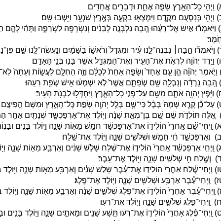
 וַֽיְהִ֥י כׇל־הָאָ֖רֶץ שָׂפָ֣ה אֶחָ֑ת וּדְבָרִ֖ים אֲחָדִֽים׃
 וַֽיְהִ֖י בְּנׇסְעָ֣ם מִקֶּ֑דֶם וַֽיִּמְצְא֥וּ בִקְעָ֛ה בְּאֶ֥רֶץ שִׁנְעָ֖ר וַיֵּ֥שְׁבוּ שָֽׁם׃
 וַיֹּאמְר֞וּ אִ֣ישׁ אֶל־רֵעֵ֗הוּ הָ֚בָה נִלְבְּנָ֣ה לְבֵנִ֔ים וְנִשְׂרְפָ֖ה לִשְׂרֵפָ֑ה וַתְּהִ֨י לָהֶ֤ם הַ
ֹֽמֶר׃
 וַיֹּאמְר֞וּ הָ֣בָה׀ נִבְנֶה־לָּ֣נוּ עִ֗יר וּמִגְדָּל֙ וְרֹאשׁ֣וֹ בַשָּׁמַ֔יִם וְנַֽעֲשֶׂה־לָּ֖נוּ שֵׁ֑ם פֶּן־נ
 וַיֵּ֣רֶד יְהֹוָ֔ה לִרְאֹ֥ת אֶת־הָעִ֖יר וְאֶת־הַמִּגְדָּ֑ל אֲשֶׁ֥ר בָּנ֖וּ בְּנֵ֥י הָאָדָֽם׃
 וַיֹּ֣אמֶר יְהֹוָ֗ה הֵ֣ן עַ֤ם אֶחָד֙ וְשָׂפָ֤ה אַחַת֙ לְכֻלָּ֔ם וְזֶ֖ה הַחִלָּ֣ם לַעֲשׂ֑וֹת וְעַתָּה֙ לֹֽא־יִב
 הָ֚בָה נֵֽרְדָ֔ה וְנָבְלָ֥ה שָׁ֖ם שְׂפָתָ֑ם אֲשֶׁר֙ לֹ֣א יִשְׁמְע֔וּ אִ֖ישׁ שְׂפַ֥ת רֵעֵֽהוּ׃
 וַיָּ֨פֶץ יְהֹוָ֥ה אֹתָ֛ם מִשָּׁ֖ם עַל־פְּנֵ֣י כׇל־הָאָ֑רֶץ וַֽיַּחְדְּל֖וּ לִבְנֹ֥ת הָעִֽיר׃
 עַל־כֵּ֞ן קָרָ֤א שְׁמָהּ֙ בָּבֶ֔ל כִּי־שָׁ֛ם בָּלַ֥ל יְהֹוָ֖ה שְׂפַ֣ת כׇּל־הָאָ֑רֶץ וּמִשָּׁם֙ הֱפִיצָ֣ם יְ
 אֵ֚לֶּה תּוֹלְדֹ֣ת שֵׁ֔ם שֵׁ֚ם בֶּן־מְאַ֣ת שָׁנָ֔ה וַיּ֖וֹלֶד אֶת־אַרְפַּכְשָׁ֑ד שְׁנָתַ֖יִם אַחַ֥ר הַמַּ
) וַֽיְחִי־שֵׁ֗ם אַֽחֲרֵי֙ הוֹלִיד֣וֹ אֶת־אַרְפַּכְשָׁ֔ד חֲמֵ֥שׁ מֵא֖וֹת שָׁנָ֑ה וַיּ֥וֹלֶד בָּנִ֖ים וּבָנֽוֹת
) וְאַרְפַּכְשַׁ֣ד חַ֔י חָמֵ֥שׁ וּשְׁלֹשִׁ֖ים שָׁנָ֑ה וַיּ֖וֹלֶד אֶת־שָֽׁלַח׃
) וַֽיְחִ֣י אַרְפַּכְשַׁ֗ד אַֽחֲרֵי֙ הוֹלִיד֣וֹ אֶת־שֶׁ֔לַח שָׁלֹ֣שׁ שָׁנִ֔ים וְאַרְבַּ֥ע מֵא֖וֹת שָׁנָ֑ה וַיּ֥וֹ
) וְשֶׁ֥לַח חַ֖י שְׁלֹשִׁ֣ים שָׁנָ֑ה וַיּ֖וֹלֶד אֶת־עֵֽבֶר׃
) וַֽיְחִי־שֶׁ֗לַח אַחֲרֵי֙ הוֹלִיד֣וֹ אֶת־עֵ֔בֶר שָׁלֹ֣שׁ שָׁנִ֔ים וְאַרְבַּ֥ע מֵא֖וֹת שָׁנָ֑ה וַיּ֥וֹלֶד בָּ
) וַֽיְחִי־עֵ֕בֶר אַרְבַּ֥ע וּשְׁלֹשִׁ֖ים שָׁנָ֑ה וַיּ֖וֹלֶד אֶת־פָּֽלֶג׃
) וַֽיְחִי־עֵ֗בֶר אַחֲרֵי֙ הוֹלִיד֣וֹ אֶת־פֶּ֔לֶג שְׁלֹשִׁ֣ים שָׁנָ֔ה וְאַרְבַּ֥ע מֵא֖וֹת שָׁנָ֑ה וַיּ֥וֹלֶד בָּ
) וַֽיְחִי־פֶ֖לֶג שְׁלֹשִׁ֣ים שָׁנָ֑ה וַיּ֖וֹלֶד אֶת־רְעֽוּ׃
) וַֽיְחִי־פֶ֗לֶג אַחֲרֵי֙ הוֹלִיד֣וֹ אֶת־רְע֔וּ תֵּ֥שַׁע שָׁנִ֖ים וּמָאתַ֣יִם שָׁנָ֑ה וַיּ֥וֹלֶד בָּנִ֖ים וּבָנ