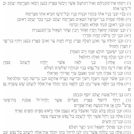
(ו)
וַיִּקְח֣וּ
אֶת
־
מִקְנֵיהֶ֗ם
וְאֶת
־
רְכוּשָׁם֙
אֲשֶׁ֤ר
רָֽכְשׁוּ֙
בְּאֶ֣רֶץ
כְּנַ֔עַן
וַיָּבֹ֖אוּ
מִצְרָ֑יְמָה
יַעֲקֹ֖ב
וְכׇ
ל
־
זַרְע֥וֹ
אִתּֽוֹ
(ז)
בָּנָ֞יו
וּבְנֵ֤י
בָנָיו֙
אִתּ֔וֹ
בְּנֹתָ֛יו
וּבְנ֥וֹת
בָּנָ֖יו
וְכׇל
־
זַרְע֑וֹ
הֵבִ֥יא
אִתּ֖וֹ
מִצְרָֽיְמָה
(ח)
וְאֵ֨לֶּה
שְׁמ֧וֹת
בְּנֵֽי
־
יִשְׂרָאֵ֛ל
הַבָּאִ֥ים
מִצְרַ֖יְמָה
יַעֲקֹ֣ב
וּבָנָ֑יו
בְּכֹ֥ר
יַעֲקֹ֖ב
רְאוּבֵֽן
(ט)
וּבְנֵ֖י
רְאוּבֵ֑ן
חֲנ֥וֹךְ
וּפַלּ֖וּא
וְחֶצְרֹ֥ן
וְכַרְמִֽי
(י)
וּבְנֵ֣י
שִׁמְע֗וֹן
יְמוּאֵ֧ל
וְיָמִ֛ין
וְאֹ֖הַד
וְיָכִ֣ין
וְצֹ֑חַר
וְשָׁא֖וּל
בֶּן
־
הַֽכְּנַעֲנִֽית
(יא)
וּבְנֵ֖י
לֵוִ֑י
גֵּרְשׁ֕וֹן
קְהָ֖ת
וּמְרָרִֽי
(יב)
וּבְנֵ֣י
יְהוּדָ֗ה
עֵ֧ר
וְאוֹנָ֛ן
וְשֵׁלָ֖ה
וָפֶ֣רֶץ
וָזָ֑רַח
וַיָּ֨מׇת
עֵ֤ר
וְאוֹנָן֙
בְּאֶ֣רֶץ
כְּנַ֔עַן
וַיִּהְי֥וּ
בְנֵי
־
פֶ֖רֶ
ץ
חֶצְרֹ֥ן
וְחָמֽוּל
(יג)
וּבְנֵ֖י
יִשָּׂשכָ֑ר
תּוֹלָ֥ע
וּפֻוָ֖ה
וְי֥וֹב
וְשִׁמְרֹֽן
(יד)
וּבְנֵ֖י
זְבֻל֑וּן
סֶ֥רֶד
וְאֵל֖וֹן
וְיַחְלְאֵֽל
(טו)
אֵ֣לֶּה
׀
בְּנֵ֣י
לֵאָ֗ה
אֲשֶׁ֨ר
יָֽלְדָ֤ה
לְיַעֲקֹב֙
בְּפַדַּ֣ן
אֲרָ֔ם
וְאֵ֖ת
דִּינָ֣ה
בִתּ֑וֹ
כׇּל
־
נֶ֧פֶשׁ
בָּנָ֛יו
וּבְנוֹתָ֖יו
שְׁלֹשִׁ֥ים
וְשָׁלֹֽשׁ
(טז)
וּבְנֵ֣י
גָ֔ד
צִפְי֥וֹן
וְחַגִּ֖י
שׁוּנִ֣י
וְאֶצְבֹּ֑ן
עֵרִ֥י
וַֽאֲרוֹדִ֖י
וְאַרְאֵלִֽי
(יז)
וּבְנֵ֣י
אָשֵׁ֗ר
יִמְנָ֧ה
וְיִשְׁוָ֛ה
וְיִשְׁוִ֥י
וּבְרִיעָ֖ה
וְשֶׂ֣רַח
אֲחֹתָ֑ם
וּבְנֵ֣י
בְרִיעָ֔ה
חֶ֖בֶר
וּמַלְכִּיאֵֽל
(יח)
אֵ֚לֶּה
בְּנֵ֣י
זִלְפָּ֔ה
אֲשֶׁר
־
נָתַ֥ן
לָבָ֖ן
לְלֵאָ֣ה
בִתּ֑וֹ
וַתֵּ֤לֶד
אֶת
־
אֵ֙לֶּה֙
לְיַעֲקֹ֔ב
שֵׁ֥שׁ
עֶשְׂרֵ֖ה
נָֽפֶ
שׁ
(יט)
בְּנֵ֤י
רָחֵל֙
אֵ֣שֶׁת
יַֽעֲקֹ֔ב
יוֹסֵ֖ף
וּבִנְיָמִֽן
(כ)
וַיִּוָּלֵ֣ד
לְיוֹסֵף֮
בְּאֶ֣רֶץ
מִצְרַ֒יִם֒
אֲשֶׁ֤ר
יָֽלְדָה
־
לּוֹ֙
אָֽסְנַ֔ת
בַּת
־
פּ֥וֹטִי
א
פֶ֖רַע
כֹּהֵ֣ן
אֹ֑ן
אֶת
־
מְנַשֶּׁ֖ה
וְאֶת
־
אֶפְרָֽיִם
(כא)
וּבְנֵ֣י
בִנְיָמִ֗ן
בֶּ֤לַע
וָבֶ֙כֶר֙
וְאַשְׁבֵּ֔ל
גֵּרָ֥א
וְנַעֲמָ֖ן
אֵחִ֣י
וָרֹ֑אשׁ
מֻפִּ֥ים
וְחֻפִּ֖ים
וָאָֽרְדְּ
(כב)
אֵ֚לֶּה
בְּנֵ֣י
רָחֵ֔ל
אֲשֶׁ֥ר
יֻלַּ֖ד
לְיַעֲקֹ֑ב
כׇּל
־
נֶ֖פֶשׁ
אַרְבָּעָ֥ה
עָשָֽׂר
(כג)
וּבְנֵי
־
דָ֖ן
חֻשִֽׁים
(כד)
וּבְנֵ֖י
נַפְתָּלִ֑י
יַחְצְאֵ֥ל
וְגוּנִ֖י
וְיֵ֥צֶר
וְשִׁלֵּֽם
(כה)
אֵ֚לֶּה
בְּנֵ֣י
בִלְהָ֔ה
אֲשֶׁר
־
נָתַ֥ן
לָבָ֖ן
לְרָחֵ֣ל
בִּתּ֑וֹ
וַתֵּ֧לֶד
אֶת
־
אֵ֛לֶּה
לְיַעֲקֹ֖ב
כׇּל
־
נֶ֥פֶשׁ
שִׁבְ