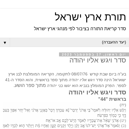
תורת ארץ ישראל
סדר קריאת התורה בציבור לפי מנהגי ארץ ישראל
▼
יום ראשון, 17 בספטמבר 2023
סדר ויגש אליו יהודה
בע"ה ביום שבת קודש 08/07/76
לתקומה, הקריאה המומלצת לבנ ארץ
ישאראל הינה סדר
ויגש אליו יהודה
מתוך ספר בראשית, והוא הסדר ה-41
מתוך ספר הושע.
לספר
. הפרק המומלץ בנביא הוא
יגשו בני יהודה
סדר ויגש אליו יהודה
בראשית "44"
(יח)
וַיִּגַּ֨שׁ
אֵלָ֜יו
יְהוּדָ֗ה
וַיֹּ֘אמֶר֮
בִּ֣י
אֲדֹנִי֒
יְדַבֶּר
־
נָ֨א
עַבְדְּךָ֤
דָבָר֙
בְּאׇזְנֵ֣י
אֲדֹנִ֔י
וְאַל
־
יִ֥חַר
אַפְּךָ֖
בְּעַבְ
דֶּ֑ךָ
כִּ֥י
כָמ֖וֹךָ
כְּפַרְעֹֽה
(יט)
אֲדֹנִ֣י
שָׁאַ֔ל
אֶת
־
עֲבָדָ֖יו
לֵאמֹ֑ר
הֲיֵשׁ
־
לָכֶ֥ם
אָ֖ב
אוֹ
־
אָֽח
(כ)
וַנֹּ֙אמֶר֙
אֶל
־
אֲדֹנִ֔י
יֶשׁ
־ל
נוּ֙
אָ֣ב
זָקֵ֔ן
וְיֶ֥לֶד
זְקֻנִ֖ים
קָטָ֑ן
וְאָחִ֣יו
מֵ֔ת
וַיִּוָּתֵ֨ר
ה֧וּא
לְבַדּ֛וֹ
לְאִמּ֖