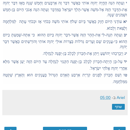
י
וְעַתָּה הִנֵּה הֶחֱיָה יְהוָה אוֹתִי כַּאֲשֶׁר דִּבֵּר זֶה אַרְבָּעִים וְחָמֵשׁ שָׁנָה מֵאָז דִּבֶּר יְהוָה
אֶת-הַדָּבָר הַזֶּה אֶל-מֹשֶׁה אֲשֶׁר-הָלַךְ יִשְׂרָאֵל בַּמִּדְבָּר וְעַתָּה הִנֵּה אָנֹכִי הַיּוֹם בֶּן-חָמֵשׁ
וּשְׁמֹנִים שָׁנָה.
יא
עוֹדֶנִּי הַיּוֹם חָזָק כַּאֲשֶׁר בְּיוֹם שְׁלֹחַ אוֹתִי מֹשֶׁה כְּכֹחִי אָז וּכְכֹחִי עָתָּה לַמִּלְחָמָה
וְלָצֵאת וְלָבוֹא.
יב
וְעַתָּה תְּנָה-לִּי אֶת-הָהָר הַזֶּה אֲשֶׁר-דִּבֶּר יְהוָה בַּיּוֹם הַהוּא כִּי אַתָּה-שָׁמַעְתָּ בַיּוֹם
הַהוּא כִּי-עֲנָקִים שָׁם וְעָרִים גְּדֹלוֹת בְּצֻרוֹת אוּלַי יְהוָה אוֹתִי וְהוֹרַשְׁתִּים כַּאֲשֶׁר דִּבֶּר
יְהוָה.
יג
וַיְבָרְכֵהוּ יְהוֹשֻׁעַ וַיִּתֵּן אֶת-חֶבְרוֹן לְכָלֵב בֶּן-יְפֻנֶּה לְנַחֲלָה.
יד
עַל-כֵּן הָיְתָה-חֶבְרוֹן לְכָלֵב בֶּן-יְפֻנֶּה הַקְּנִזִּי לְנַחֲלָה עַד הַיּוֹם הַזֶּה יַעַן אֲשֶׁר מִלֵּא
אַחֲרֵי יְהוָה אֱלֹהֵי יִשְׂרָאֵל.
טו
וְשֵׁם חֶבְרוֹן לְפָנִים קִרְיַת אַרְבַּע הָאָדָם הַגָּדוֹל בָּעֲנָקִים הוּא וְהָאָרֶץ שָׁקְטָה
מִמִּלְחָמָה.
Ariel
ב-
05:00
שתף