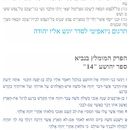
עָֽה
(כו)
כׇּל
־
הַ֠נֶּ֠פֶשׁ
הַבָּאָ֨ה
לְיַעֲקֹ֤ב
מִצְרַ֙יְמָה֙
יֹצְאֵ֣י
יְרֵכ֔וֹ
מִלְּבַ֖ד
נְשֵׁ֣י
בְנֵי
־
יַעֲקֹ֑ב
כׇּל
־
נֶ֖פֶשׁ
שִׁשִּׁ֥י
ם
וָשֵֽׁשׁ
(כז)
וּבְנֵ֥י
יוֹסֵ֛ף
אֲשֶׁר
־
יֻלַּד
־
ל֥וֹ
בְמִצְרַ֖יִם
נֶ֣פֶשׁ
שְׁנָ֑יִם
כׇּל
־
הַנֶּ֧פֶשׁ
לְבֵֽית
־
יַעֲקֹ֛ב
הַבָּ֥אָה
מִצְרַ֖יְ
מָה
שִׁבְעִֽים
תרגום ניואפיטי לסדר יוגש אליו יהודה
הפרק המומלץ בנביא
ספר יהושע "14"
ו
וַיִּגְּשׁוּ בְנֵי-יְהוּדָה אֶל-יְהוֹשֻׁעַ בַּגִּלְגָּל וַיֹּאמֶר אֵלָיו כָּלֵב בֶּן-יְפֻנֶּה הַקְּנִזִּי אַתָּה יָדַעְתָּ
אֶת-הַדָּבָר אֲשֶׁר-דִּבֶּר יְהוָה אֶל-מֹשֶׁה אִישׁ-הָאֱלֹהִים עַל אֹדוֹתַי וְעַל אֹדוֹתֶיךָ בְּקָדֵשׁ
בַּרְנֵעַ.
ז
בֶּן-אַרְבָּעִים שָׁנָה אָנֹכִי בִּשְׁלֹחַ מֹשֶׁה עֶבֶד-יְהוָה אֹתִי מִקָּדֵשׁ בַּרְנֵעַ לְרַגֵּל אֶת-הָאָרֶץ
וָאָשֵׁב אֹתוֹ דָּבָר כַּאֲשֶׁר עִם-לְבָבִי.
ח
וְאַחַי אֲשֶׁר עָלוּ עִמִּי הִמְסִיו אֶת-לֵב הָעָם וְאָנֹכִי מִלֵּאתִי אַחֲרֵי יְהוָה אֱלֹהָי.
ט
וַיִּשָּׁבַע מֹשֶׁה בַּיּוֹם הַהוּא לֵאמֹר אִם-לֹא הָאָרֶץ אֲשֶׁר דָּרְכָה רַגְלְךָ בָּהּ לְךָ תִהְיֶה
לְנַחֲלָה וּלְבָנֶיךָ עַד-עוֹלָם כִּי מִלֵּאתָ אַחֲרֵי יְהוָה אֱלֹהָי.