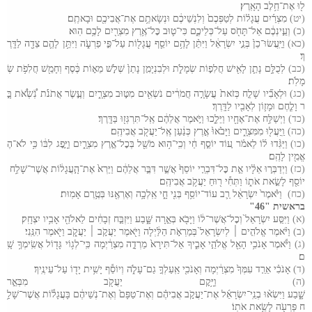
ל֖וּ
אֶת
־
חֵ֥לֶב
הָאָֽרֶץ
(יט)
מִצְרַ֜יִם
עֲגָל֗וֹת
לְטַפְּכֶם֙
וְלִנְשֵׁיכֶ֔ם
וּנְשָׂאתֶ֥ם
אֶת
־
אֲבִיכֶ֖ם
וּבָאתֶֽם
(כ)
וְעֵ֣ינְכֶ֔ם
אַל
־
תָּחֹ֖ס
עַל
־
כְּלֵיכֶ֑ם
כִּי
־
ט֛וּב
כׇּל
־
אֶ֥רֶץ
מִצְרַ֖יִם
לָכֶ֥ם
הֽוּא
(כא)
וַיַּֽעֲשׂוּ
־
כֵן֙
בְּנֵ֣י
יִשְׂרָאֵ֔ל
וַיִּתֵּ֨ן
לָהֶ֥ם
יוֹסֵ֛ף
עֲגָל֖וֹת
עַל
־
פִּ֣י
פַרְעֹ֑ה
וַיִּתֵּ֥ן
לָהֶ֛ם
צֵדָ֖ה
לַדָּֽרֶ
ךְ
(כב)
לְכֻלָּ֥ם
נָתַ֛ן
לָאִ֖ישׁ
חֲלִפ֣וֹת
שְׂמָלֹ֑ת
וּלְבִנְיָמִ֤ן
נָתַן֙
שְׁלֹ֣שׁ
מֵא֣וֹת
כֶּ֔סֶף
וְחָמֵ֖שׁ
חֲלִפֹ֥ת
שְׂ
מָלֹֽת
(כג)
וּלְאָבִ֞יו
שָׁלַ֤ח
כְּזֹאת֙
עֲשָׂרָ֣ה
חֲמֹרִ֔ים
נֹשְׂאִ֖ים
מִטּ֣וּב
מִצְרָ֑יִם
וְעֶ֣שֶׂר
אֲתֹנֹ֡ת
נֹֽ֠שְׂאֹ֠ת
בָּ֣
ר
וָלֶ֧חֶם
וּמָז֛וֹן
לְאָבִ֖יו
לַדָּֽרֶךְ
(כד)
וַיְשַׁלַּ֥ח
אֶת
־
אֶחָ֖יו
וַיֵּלֵ֑כוּ
וַיֹּ֣אמֶר
אֲלֵהֶ֔ם
אַֽל
־
תִּרְגְּז֖וּ
בַּדָּֽרֶךְ
(כה)
וַֽיַּעֲל֖וּ
מִמִּצְרָ֑יִם
וַיָּבֹ֙אוּ֙
אֶ֣רֶץ
כְּנַ֔עַן
אֶֽל
־
יַעֲקֹ֖ב
אֲבִיהֶֽם
(כו)
וַיַּגִּ֨דוּ
ל֜וֹ
לֵאמֹ֗ר
ע֚וֹד
יוֹסֵ֣ף
חַ֔י
וְכִֽי
־
ה֥וּא
מֹשֵׁ֖ל
בְּכׇל
־
אֶ֣רֶץ
מִצְרָ֑יִם
וַיָּ֣פׇג
לִבּ֔וֹ
כִּ֥י
לֹא
־
הֶ
אֱמִ֖ין
לָהֶֽם
(כז)
וַיְדַבְּר֣וּ
אֵלָ֗יו
אֵ֣ת
כׇּל
־
דִּבְרֵ֤י
יוֹסֵף֙
אֲשֶׁ֣ר
דִּבֶּ֣ר
אֲלֵהֶ֔ם
וַיַּרְא֙
אֶת
־
הָ֣עֲגָל֔וֹת
אֲשֶׁר
־
שָׁלַ֥ח
יוֹסֵ֖ף
לָשֵׂ֣את
אֹת֑וֹ
וַתְּחִ֕י
ר֖וּחַ
יַעֲקֹ֥ב
אֲבִיהֶֽם
(כח)
וַיֹּ֙אמֶר֙
יִשְׂרָאֵ֔ל
רַ֛ב
עוֹד
־
יוֹסֵ֥ף
בְּנִ֖י
חָ֑י
אֵֽלְכָ֥ה
וְאֶרְאֶ֖נּוּ
בְּטֶ֥רֶם
אָמֽוּת
בראשית "46"
(א)
וַיִּסַּ֤ע
יִשְׂרָאֵל֙
וְכׇל
־
אֲשֶׁר
־
ל֔וֹ
וַיָּבֹ֖א
בְּאֵ֣רָה שָּׁ֑בַע
וַיִּזְבַּ֣ח
זְבָחִ֔ים
לֵאלֹהֵ֖י
אָבִ֥יו
יִצְחָֽק
(ב)
וַיֹּ֨אמֶר
אֱלֹהִ֤ים
׀
לְיִשְׂרָאֵל֙
בְּמַרְאֹ֣ת
הַלַּ֔יְלָה
וַיֹּ֖אמֶר
יַעֲקֹ֣ב
׀
יַעֲקֹ֑ב
וַיֹּ֖אמֶר
הִנֵּֽנִי
(ג)
וַיֹּ֕אמֶר
אָנֹכִ֥י
הָאֵ֖ל
אֱלֹהֵ֣י
אָבִ֑יךָ
אַל
־
תִּירָא֙
מֵרְדָ֣ה
מִצְרַ֔יְמָה
כִּֽי
־
לְג֥וֹי
גָּד֖וֹל
אֲשִֽׂימְךָ֥
שָֽׁ
ם
(ד)
אָנֹכִ֗י
אֵרֵ֤ד
עִמְּךָ֙
מִצְרַ֔יְמָה
וְאָנֹכִ֖י
אַֽעַלְךָ֣
גַם
־
עָלֹ֑ה
וְיוֹסֵ֕ף
יָשִׁ֥ית
יָד֖וֹ
עַל
־
עֵינֶֽיךָ
(ה)
וַיָּ֥קׇם
יַעֲקֹ֖ב
מִבְּאֵ֣ר
שָׁ֑בַע
וַיִּשְׂא֨וּ
בְנֵֽי
־
יִשְׂרָאֵ֜ל
אֶת
־
יַעֲקֹ֣ב
אֲבִיהֶ֗ם
וְאֶת
־
טַפָּם֙
וְאֶת
־
נְשֵׁיהֶ֔ם
בָּעֲגָל֕וֹת
אֲשֶׁר
־
שָׁלַ֥
ח
פַּרְעֹ֖ה
לָשֵׂ֥את
אֹתֽוֹ