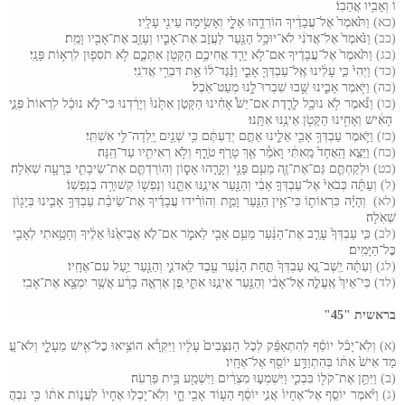
וֹ
וְאָבִ֥יו
אֲהֵבֽוֹ
(כא)
וַתֹּ֙אמֶר֙
אֶל
־
עֲבָדֶ֔יךָ
הוֹרִדֻ֖הוּ
אֵלָ֑י
וְאָשִׂ֥ימָה
עֵינִ֖י
עָלָֽיו
(כב)
וַנֹּ֙אמֶר֙
אֶל
־
אֲדֹנִ֔י
לֹא
־
יוּכַ֥ל
הַנַּ֖עַר
לַעֲזֹ֣ב
אֶת
־
אָבִ֑יו
וְעָזַ֥ב
אֶת
־
אָבִ֖יו
וָמֵֽת
(כג)
וַתֹּ֙אמֶר֙
אֶל
־
עֲבָדֶ֔יךָ
אִם
־
לֹ֥א
יֵרֵ֛ד
אֲחִיכֶ֥ם
הַקָּטֹ֖ן
אִתְּכֶ֑ם
לֹ֥א
תֹסִפ֖וּן
לִרְא֥וֹת
פָּנָֽי
(כד)
וַיְהִי֙
כִּ֣י
עָלִ֔ינוּ
אֶֽל
־
עַבְדְּךָ֖
אָבִ֑י
וַנַּ֨גֶּד
־
ל֔וֹ
אֵ֖ת
דִּבְרֵ֥י
אֲדֹנִֽי
(כה)
וַיֹּ֖אמֶר
אָבִ֑ינוּ
שֻׁ֖בוּ
שִׁבְרוּ
־
לָ֥נוּ
מְעַט
־
אֹֽכֶל
(כו)
וַנֹּ֕אמֶר
לֹ֥א
נוּכַ֖ל
לָרֶ֑דֶת
אִם
־
יֵשׁ֩
אָחִ֨ינוּ
הַקָּטֹ֤ן
אִתָּ֙נוּ֙
וְיָרַ֔דְנוּ
כִּי
־
לֹ֣א
נוּכַ֗ל
לִרְאוֹת֙
פְּנֵ֣י
הָאִ֔ישׁ
וְאָחִ֥ינוּ
הַקָּטֹ֖ן
אֵינֶ֥נּוּ
אִתָּֽנוּ
(כז)
וַיֹּ֛אמֶר
עַבְדְּךָ֥
אָבִ֖י
אֵלֵ֑ינוּ
אַתֶּ֣ם
יְדַעְתֶּ֔ם
כִּ֥י
שְׁנַ֖יִם
יָֽלְדָה
־
לִּ֥י
אִשְׁתִּֽי
(כח)
וַיֵּצֵ֤א
הָֽאֶחָד֙
מֵֽאִתִּ֔י
וָאֹמַ֕ר
אַ֖ךְ
טָרֹ֣ף
טֹרָ֑ף
וְלֹ֥א
רְאִיתִ֖יו
עַד
־
הֵֽנָּה
(כט)
וּלְקַחְתֶּ֧ם
גַּם
־
אֶת
־
זֶ֛ה
מֵעִ֥ם
פָּנַ֖י
וְקָרָ֣הוּ
אָס֑וֹן
וְהֽוֹרַדְתֶּ֧ם
אֶת
־
שֵׂיבָתִ֛י
בְּרָעָ֖ה
שְׁאֹֽלָה
(ל)
וְעַתָּ֗ה
כְּבֹאִי֙
אֶל
־
עַבְדְּךָ֣
אָבִ֔י
וְהַנַּ֖עַר
אֵינֶ֣נּוּ
אִתָּ֑נוּ
וְנַפְשׁ֖וֹ
קְשׁוּרָ֥ה
בְנַפְשֽׁוֹ
(לא)
וְהָיָ֗ה
כִּרְאוֹת֛וֹ
כִּי
־
אֵ֥ין
הַנַּ֖עַר
וָמֵ֑ת
וְהוֹרִ֨ידוּ
עֲבָדֶ֜יךָ
אֶת
־
שֵׂיבַ֨ת
עַבְדְּךָ֥
אָבִ֛ינוּ
בְּיָג֖וֹן
שְׁאֹֽלָה
(לב)
כִּ֤י
עַבְדְּךָ֙
עָרַ֣ב
אֶת
־
הַנַּ֔עַר
מֵעִ֥ם
אָבִ֖י
לֵאמֹ֑ר
אִם
־
לֹ֤א
אֲבִיאֶ֙נּוּ֙
אֵלֶ֔יךָ
וְחָטָ֥אתִי
לְאָבִ֖י
כׇּל
־
הַיָּמִֽים
(לג)
וְעַתָּ֗ה
יֵֽשֶׁב
־
נָ֤א
עַבְדְּךָ֙
תַּ֣חַת
הַנַּ֔עַר
עֶ֖בֶד
לַֽאדֹנִ֑י
וְהַנַּ֖עַר
יַ֥עַל
עִם
־
אֶחָֽיו
(לד)
כִּי
־
אֵיךְ֙
אֶֽעֱלֶ֣ה
אֶל
־
אָבִ֔י
וְהַנַּ֖עַר
אֵינֶ֣נּוּ
אִתִּ֑י
פֶּ֚ן
אֶרְאֶ֣ה
בָרָ֔ע
אֲשֶׁ֥ר
יִמְצָ֖א
אֶת
־
אָבִֽי
בראשית "45"
(א)
וְלֹֽא
־
יָכֹ֨ל
יוֹסֵ֜ף
לְהִתְאַפֵּ֗ק
לְכֹ֤ל
הַנִּצָּבִים֙
עָלָ֔יו
וַיִּקְרָ֕א
הוֹצִ֥יאוּ
כׇל
־
אִ֖ישׁ
מֵעָלָ֑י
וְלֹא
־
עָ֤
מַד
אִישׁ֙
אִתּ֔וֹ
בְּהִתְוַדַּ֥ע
יוֹסֵ֖ף
אֶל
־
אֶחָֽיו
(ב)
וַיִּתֵּ֥ן
אֶת
־
קֹל֖וֹ
בִּבְכִ֑י
וַיִּשְׁמְע֣וּ
מִצְרַ֔יִם
וַיִּשְׁמַ֖ע
בֵּ֥ית
פַּרְעֹֽה
(ג)
וַיֹּ֨אמֶר
יוֹסֵ֤ף
אֶל
־
אֶחָיו֙
אֲנִ֣י
יוֹסֵ֔ף
הַע֥וֹד
אָבִ֖י
חָ֑י
וְלֹֽא
־
יָכְל֤וּ
אֶחָיו֙
לַעֲנ֣וֹת
אֹת֔וֹ
כִּ֥י
נִבְהֲ